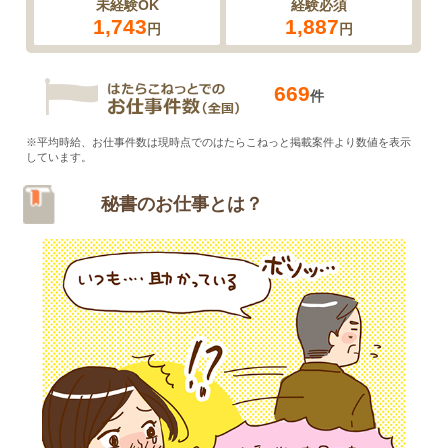
未経験OK
経験必須
1,743
1,887
円
円
669
件
※平均時給、お仕事件数は現時点でのはたらこねっと掲載案件より数値を表示
しています。
秘書のお仕事とは？