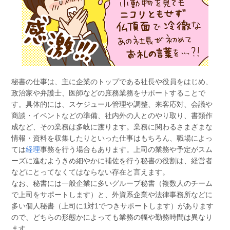
秘書の仕事は、主に企業のトップである社長や役員をはじめ、
政治家や弁護士、医師などの庶務業務をサポートすることで
す。具体的には、スケジュール管理や調整、来客応対、会議や
商談・イベントなどの準備、社内外の人とのやり取り、書類作
成など、その業務は多岐に渡ります。業務に関わるさまざまな
情報・資料を収集したりといった仕事はもちろん、職場によっ
ては
経理
事務を行う場合もあります。上司の業務や予定がスム
ーズに進むようきめ細やかに補佐を行う秘書の役割は、経営者
などにとってなくてはならない存在と言えます。
なお、秘書には一般企業に多いグループ秘書（複数人のチーム
で上司をサポートします）と、外資系企業や法律事務所などに
多い個人秘書（上司に1対1でつきサポートします）があります
ので、どちらの形態かによっても業務の幅や勤務時間は異なり
ます。