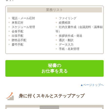
業務リスト
電話・メール応対
ファイリング
来客応対
経費精算
スケジュール管理
社内文書作成（会議資料・議事録
会食手配
等）
出張手配
挨拶状作成・発送
贈答品手配
通訳・翻訳
慶弔手配
データ入力
手紙・名刺管理
秘書の
お仕事を見る
▲ページトップへ
身に付くスキルとステップアップ