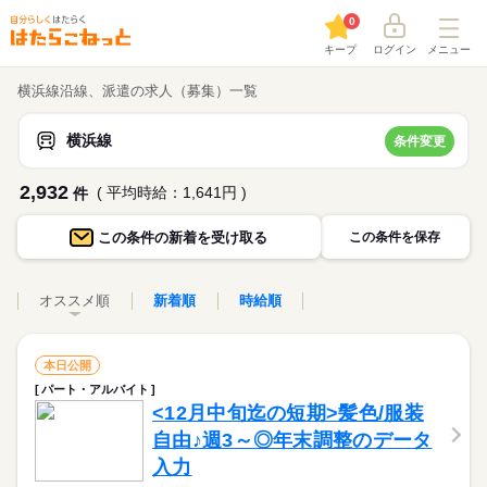
0
キープ
ログイン
メニュー
横浜線沿線、派遣の求人（募集）一覧
横浜線
条件変更
2,932
( 平均時給：1,641円 )
件
この条件の
新着を受け取る
この条件を保存
オススメ順
新着順
時給順
本日公開
パート・アルバイト
<12月中旬迄の短期>髪色/服装
自由♪週3～◎年末調整のデータ
入力