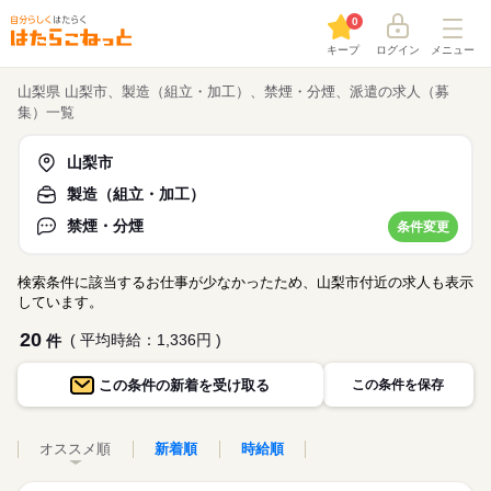
0
キープ
ログイン
メニュー
山梨県 山梨市、製造（組立・加工）、禁煙・分煙、派遣の求人（募
集）一覧
山梨市
製造（組立・加工）
禁煙・分煙
条件変更
検索条件に該当するお仕事が少なかったため、山梨市付近の求人も表示
しています。
20
( 平均時給：1,336円 )
件
この条件の
新着を受け取る
この条件を保存
オススメ順
新着順
時給順