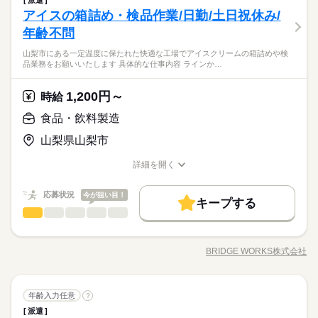
低い
高い
多い年齢層
事に慣れてきたら、少しずつ 専門的なこともお任せしていきま
アイスの箱詰め・検品作業/日勤/土日祝休み/
土曜 日曜 祝日
休日・休暇
●しっかり稼ぎたい ●今後も長く続けられる仕事がしたい そんな
す。 （食事・入浴・お手洗いのサポートなど） きちんと経験を
応募資格
方、 「介護」のお仕事はいかがでしょうか？ 介護といっても、
年齢不問
※土・日・祝がお休みです。
積めば、 今後長く必要とされる介護のお仕事。 あなたもはじめ
男性
女性
男女の割合
最近では 経験や資格がまったくいらない “サポート”的なお仕事
●無資格・未経験OK！ ●人柄重視の採用です ・48.8%が無資格
てみませんか？
山梨市にある一定温度に保たれた快適な工場でアイスクリームの箱詰めや検
が増えてるんです。 たとえば、未経験・無資格の 新人さんにお
全国に、介護のお仕事が70000件以上！「未経験・無資格OK」
からスタート ・56.7％が未経験からスタート 「介護職員初任者
品業務をお願いいたします 具体的な仕事内容 ラインか…
任せするのは リネン（シーツ・枕カバー・タオル類） の補充・
続きを読む
「家から近いところ」「日勤のみ」「土日休み」「週2日」「1
研修」がとれる スクールもありますし、 資格がとれるまでは無
医療・介護・福祉関連
業界
運搬 など 本当に誰でもできる カンタンなお仕事ばかり。 お仕
日4h」など、あなたにぴったりの介護のお仕事をご紹介しま
資格・未経験でも 働ける職場をご紹介するなど、 介護未経験の
事に慣れてきたら、少しずつ 専門的なこともお任せしていきま
す。
1,200円～
時給
方を全力でバックアップします！ もちろん経験者の方や、 介護
続きを読む
す。 （食事・入浴・お手洗いのサポートなど） きちんと経験を
応募資格
福祉士、ケアマネージャー、 介護職員初任者研修等の資格保有
食品・飲料製造
積めば、 今後長く必要とされる介護のお仕事。 あなたもはじめ
者の方も大歓迎！
●無資格・未経験OK！ ●人柄重視の採用です ・48.8%が無資格
てみませんか？
お仕事の特徴
時給 1,250円～1,400円
給与
全国に、介護のお仕事が70000件以上！「未経験・無資格OK」
山梨県山梨市
からスタート ・56.7％が未経験からスタート 「介護職員初任者
詳しい募集要項をすべて見る
「家から近いところ」「日勤のみ」「土日休み」「週2日」「1
研修」がとれる スクールもありますし、 資格がとれるまでは無
基本特徴
【経験・お持ちの資格によって異なります】 ■未経験の方（無資
日4h」など、あなたにぴったりの介護のお仕事をご紹介しま
詳細を開く
資格・未経験でも 働ける職場をご紹介するなど、 介護未経験の
格）：時給1250円～ ■未経験の方（有資格）：時給1300円～ ■
未経験OK
新卒・第二
20代活躍
30代活躍
40代活躍
職種/応募資格
お仕事の特徴
給与/時間/休日
す。
方を全力でバックアップします！ もちろん経験者の方や、 介護
続きを読む
経験者（無資格）：時給1330円～ ■経験者（有資格）：時給135
応募する
福祉士、ケアマネージャー、 介護職員初任者研修等の資格保有
50代活躍
0円～ ■介護福祉士：時給1400円 ※22時～翌5時の就労は深夜時
応募状況
今が狙い目！
キープする
者の方も大歓迎！
給適用 ※お給料は最短で週払いOK！（規定有） ※残業代は別
続きを読む
食品・飲料製造
その他
業界
職種
募集条件
続きを読む
時給 1,250円～1,400円
給与
途全額支給 【月給例】 月給220000円（月22日勤務・実働1日8
詳しい募集要項をすべて見る
交通費
即日スタート
主婦・主夫
WEB登録
山梨市にある一定温度に保たれた快適な工場で アイスクリーム
h） ※未経験の方（無資格）：時給1250円で算出した場合とな
基本特徴
【経験・お持ちの資格によって異なります】 ■未経験の方（無資
の箱詰めや検品業務をお願いいたします。 【具体的な仕事内
ります。 【交通費備考】 ※交通費全額支給（派遣先による） ※
1ヵ月～3ヵ月
期間・時間
格）：時給1250円～ ■未経験の方（有資格）：時給1300円～ ■
BRIDGE WORKS株式会社
未経験OK
新卒・第二
20代活躍
30代活躍
40代活躍
就業時間・曜日
職種/応募資格
お仕事の特徴
給与/時間/休日
容】 ・ラインから流れてくる製品の目視検品 ・検品が済んだア
車通勤OK/規定あり
経験者（無資格）：時給1330円～ ■経験者（有資格）：時給135
※シフト制（実働4h） ※週15時間～ ※シフトはご希望に合わせ
イスクリームのダンボールへの箱詰め作業
応募する
＼アイスの箱詰め・検品作業／
10時～出社
1日4h以下
1日7h以下
16時前退社
50代活躍
0円～ ■介護福祉士：時給1400円 ※22時～翌5時の就労は深夜時
て調整可能です。 【早番】 07：00～16：00 【日勤】 09：00～
続きを読む
軽作業スタッフを募集中！
募集条件
交通費
即日スタート
主婦・主夫
WEB登録
給適用 ※お給料は最短で週払いOK！（規定有） ※残業代は別
続きを読む
扶養内
Wワーク可
週2・3日
週4日
土日祝休
18：00 【遅番】 11：00～20：00 【夜勤】 17：00～10：00 ※
食品・飲料製造
職種
年齢入力任意
続きを読む
?
途全額支給 【月給例】 月給220000円（月22日勤務・実働1日8
就業時間・曜日
夜勤希望の方は、まず施設に慣れて頂くため 2～3ヵ月程度の
シフト勤務
派遣
山梨市にある一定温度に保たれた快適な工場で アイスクリーム
h） ※未経験の方（無資格）：時給1250円で算出した場合とな