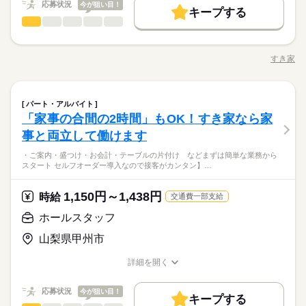
応募状況
今が狙い目！
キープする
ホールスタッフ
サービス関連
業界
職種
・ご案内 ・盛つけ ・お会計 ・テーブルの片付け など まずは
簡単な業務からスタート！ 【セルフオーダー導入なので接客が
すき家
職種/応募資格
お仕事の特徴
給与/時間/休日
カンタン】 注文はお客様自身でオーダーするセルフオーダー式
です。 レジはセルフ会計を導入しており、 現金の受け渡しはほ
朝って、ごはんを作って、 お子さんを見送って、 家事をこなし
とんどありません。 ※一部店舗を除く すぐに覚えられるお仕事
続きを読む
て… となかなか落ち着かないですよね。 そんなときは、 少し落
ホールスタッフ
職種
内容ですし 研修・マニュアルがあるので 初バイトの人もご心配
ち着いてから、 お昼ごろに出勤！ 週2日・1日2h～組めるので、
パート・アルバイト
なく！
お迎えの時間にも間に合います☆ 「子どもの発表会の日は そっ
「家事の合間の2時間」もOK！すき家なら家
・ご案内 ・盛つけ ・お会計 ・テーブルの片付け など まずは
ちを優先したい…！」 というのも、もちろんOK！ シフトは自
続きを読む
サービス関連
応募資格
業界
簡単な業務からスタート！ 【セルフオーダー導入なので接客が
事と両立して働けます
己申告制。 家庭と両立して、 楽しく働いてくださいね♪ 【服装
カンタン】 注文はお客様自身でオーダーするセルフオーダー式
■未経験活躍中 ■学生・フリーター・主婦（夫）さん活躍中！ ■
について】 キャップ、シャツ、ズボン、 エプロン、ベルトまで
・ご案内・盛つけ・お会計・テーブルの片付け などまずは簡単な業務から
です。 レジはセルフ会計を導入しており、 現金の受け渡しはほ
高校生以上 ※高校生は21時までの勤務 ※校則でアルバイトに許
貸出。 動きやすさを重視しているので、 牛丼を出す動作もスム
スタート セルフオーダー導入なので接客がカンタン】…
お仕事の特徴
とんどありません。 ※一部店舗を除く すぐに覚えられるお仕事
続きを読む
可が必要な際は、 学校にご相談の上、ご応募ください。 【す
ーズにできます！
内容ですし 研修・マニュアルがあるので 初バイトの人もご心配
き家はこんな人にオススメ】 ・家や学校の近くで時給がいいバ
働く人の待遇向上
朝って、ごはんを作って、 お子さんを見送って、 家事をこなし
なく！
1,150円～1,438円
時給
イトを探している ・食事補助があると助かる ・ひま疲れはニガ
続きを読む
交通費一部支給
て… となかなか落ち着かないですよね。 そんなときは、 少し落
高収入
応募資格
テ
ち着いてから、 お昼ごろに出勤！ 週2日・1日2h～組めるので、
ホールスタッフ
お迎えの時間にも間に合います☆ 「子どもの発表会の日は そっ
基本特徴
■未経験活躍中 ■学生・フリーター・主婦（夫）さん活躍中！ ■
ちを優先したい…！」 というのも、もちろんOK！ シフトは自
続きを読む
時給 1,200円～1,500円
給与
山梨県甲州市
高校生以上 ※高校生は21時までの勤務 ※校則でアルバイトに許
未経験OK
20代活躍
30代活躍
40代活躍
50代活躍
詳しい募集要項をすべて見る
続きを読む
己申告制。 家庭と両立して、 楽しく働いてくださいね♪ 【服装
可が必要な際は、 学校にご相談の上、ご応募ください。 【す
【給与備考】 ※高校生時給1100円～ ※早朝手当（5：00-9：0
について】 キャップ、シャツ、ズボン、 エプロン、ベルトまで
60代歓迎
正社員登用
詳細を開く
き家はこんな人にオススメ】 ・家や学校の近くで時給がいいバ
0）時給+150円 ※深夜（22時～翌5時）時給1500円 ※時給UP制
貸出。 動きやすさを重視しているので、 牛丼を出す動作もスム
職種/応募資格
お仕事の特徴
給与/時間/休日
イトを探している ・食事補助があると助かる ・ひま疲れはニガ
続きを読む
度あり♪ 【交通費備考】 規定内支給
募集条件
ーズにできます！
応募する
テ
働く人の待遇向上
基本特徴
応募状況
今が狙い目！
高収入
勤務先公開
交通費
勤務地固定
主婦・主夫
学生歓迎
キープする
続きを読む