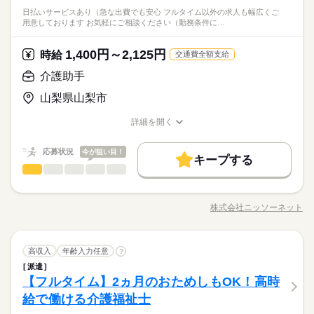
成、送迎業務など幅広い業務を担当。チームで協力しながら、
◆介護休暇
◆働いた分を必要な時に◆ 働いた分の給与を給料日前に受け取
働き方・環境
級 介護職員基礎研修 介護職員実務者研修 介護福祉士 無資格・
残業ほぼなし
日払いサービスあり（急な出費でも安心 フルタイム以外の求人も幅広くご
お客様の笑顔をつくるやりがいのあるお仕事です。 ◆あなたら
続きを読む
◆育児休暇
れる「給与前払い制度」を導入。前借りではなく、実際の勤務
未経験の方も歓迎します。
ブランクOK
産休・育休
社会保険制度
研修制度
用意しております お気軽にご相談ください（勤務条件に…
医療・介護・福祉関連
業界
しさを尊重◆ 髪色・髪型・ネイル・ヒゲは原則自由（社内規定
◆産前・産後休暇
実績に応じて利用できる福利厚生制度です。※入社翌月の第5営
あり）。社員一人ひとりの個性や価値観を大切にするため、身
業日より利用可能 ◆成果に応じた特別報酬◆ 施設運営への貢献
資格支援
制服あり
バイク自転車
車OK
続きを読む
休日・休暇
だしなみルールを見直しました。清潔感と節度を大切にできれ
やチームワーク、売上への寄与など多角的に日々の努力を評価
続きを読む
1,400円～2,125円
応募資格
時給
交通費全額支給
ば、自分らしいスタイルで無理なく働ける環境です。
し、賞与とは別に特別報酬を支給します。「目に見える評価」
◆有給休暇
資格ナシでもOK 初任者研修（ヘルパー2級） ホームヘルパー1
介護助手
でやりがいを感じながら、仕事へのモチベーションを高められ
月給 290,920円～305,920円
給与
◆介護休暇
◆働いた分を必要な時に◆ 働いた分の給与を給料日前に受け取
級 介護職員基礎研修 介護職員実務者研修 介護福祉士 無資格・
詳しい募集要項をすべて見る
る制度です。努力が収入アップに直結する環境で、自分の可能
お仕事の特徴
◆育児休暇
れる「給与前払い制度」を導入。前借りではなく、実際の勤務
山梨県山梨市
未経験の方も歓迎します。
▼給与詳細 処遇改善手当：35,920円 夜勤手当：30,000円（5回
性を広げてみませんか。 ◆充実した研修制度◆ 現場経験の有無
◆産前・産後休暇
実績に応じて利用できる福利厚生制度です。※入社翌月の第5営
働く人の待遇向上
分） ※6回目以降は1回6,000円支給 ▼下記別途支給 通勤手当 年
を問わず、全スタッフが成長できるよう多彩な研修制度を用
業日より利用可能 ◆成果に応じた特別報酬◆ 施設運営への貢献
詳細を開く
続きを読む
末年始手当：380円/時 ※12/300時～1/324時 昇給年1回（4月）
意。OJT研修から始まり、入社時研修、サービス別研修、オーダ
高収入
職種/応募資格
お仕事の特徴
給与/時間/休日
応募する
やチームワーク、売上への寄与など多角的に日々の努力を評価
続きを読む
寸志あり：年2回（6月・12月） ※業績による 特別報酬：平均2
ーメイド研修など多岐に渡ります。経験者の方はもちろん、未
し、賞与とは別に特別報酬を支給します。「目に見える評価」
基本特徴
6.6万円（最高額109万円） ※2025年6月支給実績 ※処遇改善手
続きを読む
応募状況
経験の方も着実に知識と技術が身につき、自信を持って活躍で
今が狙い目！
でやりがいを感じながら、仕事へのモチベーションを高められ
キープする
月給 290,920円～305,920円
給与
当は試用期間中（3ヶ月）は支給なし
きる環境です。
未経験OK
新卒・第二
20代活躍
30代活躍
40代活躍
介護助手
職種
詳しい募集要項をすべて見る
続きを読む
る制度です。努力が収入アップに直結する環境で、自分の可能
男性
女性
男女の割合
▼給与詳細 処遇改善手当：35,920円 夜勤手当：30,000円（5回
性を広げてみませんか。 ◆充実した研修制度◆ 現場経験の有無
50代活躍
正社員登用
介護施設内での入浴介助・食事介助・ 排せつ介助・レクリエー
働く人の待遇向上
基本特徴
長期
期間・時間
高収入
分） ※6回目以降は1回6,000円支給 ▼下記別途支給 通勤手当 年
を問わず、全スタッフが成長できるよう多彩な研修制度を用
ション などをお願いします。 一緒に歌ったり、 ゲームをして楽
末年始手当：380円/時 ※12/300時～1/324時 昇給年1回（4月）
株式会社ニッソーネット
意。OJT研修から始まり、入社時研修、サービス別研修、オーダ
ひとりで
みんなで
募集条件
仕事の仕方
未経験OK
新卒・第二
20代活躍
30代活躍
40代活躍
早番7：30～16：30 遅番9：30～18：30 夜勤17：00～翌10：00
職種/応募資格
お仕事の特徴
給与/時間/休日
しんだり、 昔話をうんうんと聞いたり、 お散歩をしたり。 まず
応募する
寸志あり：年2回（6月・12月） ※業績による 特別報酬：平均2
ーメイド研修など多岐に渡ります。経験者の方はもちろん、未
休憩60分（一日の労働時間が6時間未満の場合はなし） 残業ほぼ
はご利用者さまと一緒に 楽しく過ごすことからはじめましょ
勤務先公開
交通費
勤務地固定
主婦・主夫
50代活躍
正社員登用
6.6万円（最高額109万円） ※2025年6月支給実績 ※処遇改善手
続きを読む
経験の方も着実に知識と技術が身につき、自信を持って活躍で
なし
う！ ほかにも ＊車いすのサポート ＊洗濯物を干す ＊ご飯の用
続きを読む
募集条件
当は試用期間中（3ヶ月）は支給なし
きる環境です。
勤務先公開
交通費
勤務地固定
主婦・主夫
就業時間・曜日
介護助手
医療・介護・福祉関連
業界
職種
意をする、など 経験や資格がなくても できることはたくさんあ
高収入
年齢入力任意
続きを読む
?
男性
女性
男女の割合
就業時間・曜日
続きを読む
平日休み
家庭都合休可
シフト勤務
りますよ。 「介護だから」と肩ひじ張らずに 「役に立ちたい
平日休み
家庭都合休可
シフト勤務
派遣
介護施設内での入浴介助・食事介助・ 排せつ介助・レクリエー
長期
期間・時間
な」くらいのキモチで 大丈夫ですよ！ （採用担当より） ※お仕
働き方・環境
【フルタイム】2ヵ月のおためしもOK！高時
応募資格
ション などをお願いします。 一緒に歌ったり、 ゲームをして楽
働き方・環境
事の内容は勤務先によって異なります ※こちらは求人例です。
ひとりで
みんなで
仕事の仕方
早番7：30～16：30 遅番9：30～18：30 夜勤17：00～翌10：00
しんだり、 昔話をうんうんと聞いたり、 お散歩をしたり。 まず
ブランクOK
産休・育休
社会保険制度
研修制度
給で働ける介護福祉士
あなたのご希望に沿った、 ピッタリのお仕事をご紹介♪ ◆20代
休日・休暇
ご希望にあわせて幅広くご提案いたします。
休憩60分（一日の労働時間が6時間未満の場合はなし） 残業ほぼ
ブランクOK
産休・育休
社会保険制度
研修制度
はご利用者さまと一緒に 楽しく過ごすことからはじめましょ
「誰かの役に立ちたい」「手に職をつけたい」きっかけは何で
～50代まで幅広い年代が活躍中！ ◆約6割の方が未経験からスタ