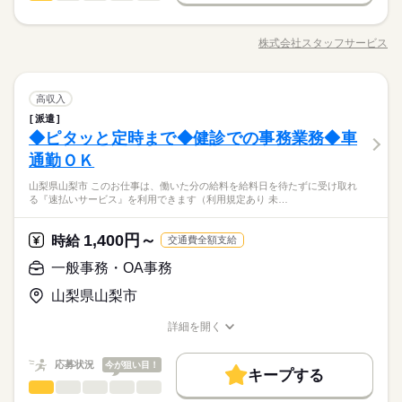
60代歓迎
正社員登用
【給与備考】 ※高校生時給1100円～ ※早朝手当（5：00-9：0
1日7h以下
16時前退社
扶養内
週2・3日
週4日
ＯＪＴしっかり！質問しやすい環境です！ 【お仕事の内
募集条件
3ヵ月以上
期間・時間
0）時給+150円 ※深夜（22時～翌5時）時給1438円 ※時給UP制
続きを読む
容】書類作成サポート・郵送物仕分け｜勤怠データ入力・入力
土日祝のみ
シフト勤務
勤務先公開
交通費
勤務地固定
主婦・主夫
学生歓迎
度あり♪ 【交通費備考】 規定内支給
株式会社スタッフサービス
男性
女性
男女の割合
00：00～00：00 ※1日実働最低2時間 ※残業代は全額支給 週2日
職種/応募資格
お仕事の特徴
給与/時間/休日
漏れ確認｜各拠点への書類受け渡し｜研修センター業務・新入
応募する
～・1日2h～OK！ ※状況に応じて募集を終了させていただく場
働き方・環境
社員入寮手続き｜寮訪問（設備手配）｜社内行事運営サポート
履歴書不要
続きを読む
合もございます。 詳細は面接時にご相談ください。 【自己申告
｜健康診断・車検手配｜会議室予約管理（社用車使用）などを
続きを読む
就業時間・曜日
大手企業
社会保険制度
制服あり
禁煙・分煙
車OK
による契約シフト】 基本は固定シフトになりますが、 学校の試
一般事務・OA事務
メーカー関連
業界
職種
お願いします。 ▼こちらのお仕事のほかにも 電話なしのコツコ
高収入
低い
高い
多い年齢層
残20未満
10時～出社
17時～出社
1日4h以下
験や家庭の行事など イレギュラーにはもちろん対応しますの
続きを読む
PC不要
ツ系データ入力や英語を使う事務、 大学やコールセンターなど
派遣
ＯＪＴしっかり！質問しやすい環境です！ 【お仕事の内
3ヵ月以上
期間・時間
で、 その際はお気軽にご相談ください。 ※22時～翌5時までは1
のお仕事も扱っています。 在宅のお仕事があるエリアも☆ 9
1日7h以下
16時前退社
扶養内
週2・3日
週4日
◆ピタッと定時まで◆健診での事務業務◆車
応募資格
容】書類作成サポート・郵送物仕分け｜勤怠データ入力・入力
8歳以上の方
月・10月スタートもご相談ください♪
男性
女性
男女の割合
00：00～00：00 ※1日実働最低2時間 ※残業代は全額支給 週2日
漏れ確認｜各拠点への書類受け渡し｜研修センター業務・新入
通勤ＯＫ
土日祝のみ
シフト勤務
◆未経験者歓迎！ 【使用するＯＡスキル】Ｅｘｃｅｌ（ＳＵ
休日・休暇
～・1日2h～OK！ ※状況に応じて募集を終了させていただく場
社員入寮手続き｜寮訪問（設備手配）｜社内行事運営サポート
◆実働５ｈ！アットホームで馴染みやすい雰囲気！大手グルー
働き方・環境
Ｍ関数） ▼オフィスワークデビューを応援します！▼ すきま時
合もございます。 詳細は面接時にご相談ください。 【自己申告
山梨県山梨市 このお仕事は、働いた分の給料を給料日を待たずに受け取れ
｜健康診断・車検手配｜会議室予約管理（社用車使用）などを
続きを読む
シフト制
プ企業で安定基盤！ 働き方相談可！当社スタッフ就業中！
間に自分のペースで学べるスマホ学習アプリ 「ぽけっと」など
大手企業
社会保険制度
制服あり
禁煙・分煙
車OK
る『速払いサービス』を利用できます（利用規定あり 未…
による契約シフト】 基本は固定シフトになりますが、 学校の試
メーカー関連
業界
お願いします。 ▼こちらのお仕事のほかにも 電話なしのコツコ
ランチスペースあり！車通勤可能、駐車場利用！未経験ＯＫで
未経験の方を支えるサポートが充実◎ ―･―･―･―･―･―･―･
験や家庭の行事など イレギュラーにはもちろん対応しますの
続きを読む
ツ系データ入力や英語を使う事務、 大学やコールセンターなど
す！
PC不要
―･―･―･―･―･―･― データ入力などの人気お仕事も多数あり
続きを読む
で、 その際はお気軽にご相談ください。 ※22時～翌5時までは1
のお仕事も扱っています。 在宅のお仕事があるエリアも☆ 9
1,400円～
応募資格
時給
♪ パートからの収入アップも実績多数！ 主婦（夫）の方のオフ
交通費全額支給
8歳以上の方
月・10月スタートもご相談ください♪
ィスワークデビューを応援◎
◆未経験者歓迎！ 【使用するＯＡスキル】Ｅｘｃｅｌ（ＳＵ
一般事務・OA事務
休日・休暇
お仕事の特徴
時給 1,320円～
給与
◆実働５ｈ！アットホームで馴染みやすい雰囲気！大手グルー
Ｍ関数） ▼オフィスワークデビューを応援します！▼ すきま時
詳しい募集要項をすべて見る
シフト制
プ企業で安定基盤！ 働き方相談可！当社スタッフ就業中！
山梨県山梨市
間に自分のペースで学べるスマホ学習アプリ 「ぽけっと」など
基本特徴
【月収例】138,600円～
ランチスペースあり！車通勤可能、駐車場利用！未経験ＯＫで
未経験の方を支えるサポートが充実◎ ―･―･―･―･―･―･―･
未経験OK
新卒・第二
20代活躍
30代活躍
40代活躍
す！
詳細を開く
―･―･―･―･―･―･― データ入力などの人気お仕事も多数あり
続きを読む
―･―･―･―･―･―･―･―･―･―･―･―･―･―
職種/応募資格
お仕事の特徴
給与/時間/休日
応募する
♪ パートからの収入アップも実績多数！ 主婦（夫）の方のオフ
募集条件
このお仕事は、働いた分の給料を給料日を待たずに受け取れる
ィスワークデビューを応援◎
『速払いサービス』を利用できます（利用規定あり）
応募状況
今が狙い目！
交通費
即日スタート
履歴書不要
WEB登録
続きを読む
キープする
時給 1,320円～
給与
一般事務・OA事務
医療・介護・福祉関連
業界
職種
詳しい募集要項をすべて見る
就業時間・曜日
基本特徴