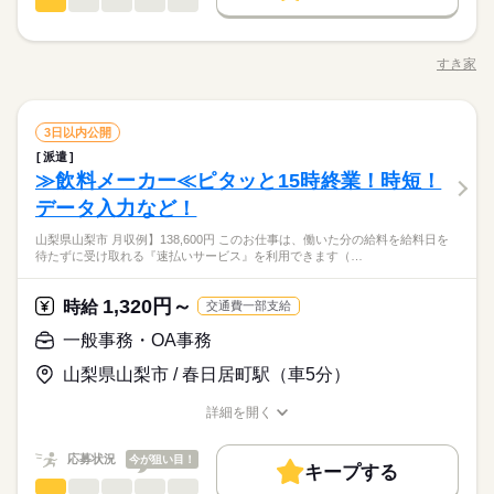
ホールスタッフ
サービス関連
業界
職種
未経験OK
20代活躍
30代活躍
40代活躍
50代活躍
時給 1,200円～1,500円
給与
履歴書不要
詳しい募集要項をすべて見る
・ご案内 ・盛つけ ・お会計 ・テーブルの片付け など まずは
60代歓迎
正社員登用
【給与備考】 ※高校生時給1100円～ ※早朝手当（5：00-9：0
就業時間・曜日
簡単な業務からスタート！ 【セルフオーダー導入なので接客が
募集条件
3ヵ月以上
期間・時間
0）時給+150円 ※深夜（22時～翌5時）時給1500円 ※時給UP制
すき家
続きを読む
職種/応募資格
お仕事の特徴
給与/時間/休日
カンタン】 注文はお客様自身でオーダーするセルフオーダー式
残20未満
10時～出社
17時～出社
1日4h以下
度あり♪ 【交通費備考】 規定内支給
勤務先公開
交通費
勤務地固定
主婦・主夫
学生歓迎
00：00～00：00 ※1日実働最低2時間 ※残業代は全額支給 週2日
です。 レジはセルフ会計を導入しており、 現金の受け渡しはほ
応募する
朝って、ごはんを作って、 お子さんを見送って、 家事をこなし
～・1日2h～OK！ ※状況に応じて募集を終了させていただく場
1日7h以下
16時前退社
扶養内
週2・3日
週4日
とんどありません。 ※一部店舗を除く すぐに覚えられるお仕事
続きを読む
て… となかなか落ち着かないですよね。 そんなときは、 少し落
履歴書不要
続きを読む
合もございます。 詳細は面接時にご相談ください。 【自己申告
ホールスタッフ
職種
内容ですし 研修・マニュアルがあるので 初バイトの人もご心配
3日以内公開
ち着いてから、 お昼ごろに出勤！ 週2日・1日2h～組めるので、
就業時間・曜日
土日祝のみ
シフト勤務
による契約シフト】 基本は固定シフトになりますが、 学校の試
なく！
お迎えの時間にも間に合います☆ 「子どもの発表会の日は そっ
派遣
・ご案内 ・盛つけ ・お会計 ・テーブルの片付け など まずは
残20未満
10時～出社
17時～出社
1日4h以下
験や家庭の行事など イレギュラーにはもちろん対応しますの
続きを読む
ちを優先したい…！」 というのも、もちろんOK！ シフトは自
続きを読む
働き方・環境
サービス関連
≫飲料メーカー≪ピタッと15時終業！時短！
応募資格
業界
簡単な業務からスタート！ 【セルフオーダー導入なので接客が
3ヵ月以上
期間・時間
で、 その際はお気軽にご相談ください。 ※22時～翌5時までは1
己申告制。 家庭と両立して、 楽しく働いてくださいね♪ 【服装
1日7h以下
16時前退社
扶養内
週2・3日
週4日
カンタン】 注文はお客様自身でオーダーするセルフオーダー式
大手企業
社会保険制度
制服あり
禁煙・分煙
車OK
データ入力など！
■未経験活躍中 ■学生・フリーター・主婦（夫）さん活躍中！ ■
8歳以上の方
について】 キャップ、シャツ、ズボン、 エプロン、ベルトまで
00：00～00：00 ※1日実働最低2時間 ※残業代は全額支給 週2日
です。 レジはセルフ会計を導入しており、 現金の受け渡しはほ
高校生以上 ※高校生は21時までの勤務 ※校則でアルバイトに許
土日祝のみ
シフト勤務
休日・休暇
貸出。 動きやすさを重視しているので、 牛丼を出す動作もスム
PC不要
～・1日2h～OK！ ※状況に応じて募集を終了させていただく場
お仕事の特徴
山梨県山梨市 月収例】138,600円 このお仕事は、働いた分の給料を給料日を
とんどありません。 ※一部店舗を除く すぐに覚えられるお仕事
続きを読む
可が必要な際は、 学校にご相談の上、ご応募ください。 【す
働き方・環境
ーズにできます！
待たずに受け取れる『速払いサービス』を利用できます（…
合もございます。 詳細は面接時にご相談ください。 【自己申告
内容ですし 研修・マニュアルがあるので 初バイトの人もご心配
シフト制
き家はこんな人にオススメ】 ・家や学校の近くで時給がいいバ
基本特徴
朝って、ごはんを作って、 お子さんを見送って、 家事をこなし
による契約シフト】 基本は固定シフトになりますが、 学校の試
大手企業
社会保険制度
制服あり
禁煙・分煙
車OK
なく！
イトを探している ・食事補助があると助かる ・ひま疲れはニガ
続きを読む
て… となかなか落ち着かないですよね。 そんなときは、 少し落
未経験OK
20代活躍
30代活躍
40代活躍
50代活躍
験や家庭の行事など イレギュラーにはもちろん対応しますの
続きを読む
1,320円～
応募資格
時給
テ
交通費一部支給
ち着いてから、 お昼ごろに出勤！ 週2日・1日2h～組めるので、
PC不要
で、 その際はお気軽にご相談ください。 ※22時～翌5時までは1
60代歓迎
正社員登用
お迎えの時間にも間に合います☆ 「子どもの発表会の日は そっ
■未経験活躍中 ■学生・フリーター・主婦（夫）さん活躍中！ ■
8歳以上の方
一般事務・OA事務
ちを優先したい…！」 というのも、もちろんOK！ シフトは自
続きを読む
時給 1,150円～1,438円
給与
高校生以上 ※高校生は21時までの勤務 ※校則でアルバイトに許
休日・休暇
募集条件
詳しい募集要項をすべて見る
続きを読む
己申告制。 家庭と両立して、 楽しく働いてくださいね♪ 【服装
山梨県山梨市 / 春日居町駅（車5分）
可が必要な際は、 学校にご相談の上、ご応募ください。 【す
【給与備考】 ※高校生時給1100円～ ※早朝手当（5：00-9：0
について】 キャップ、シャツ、ズボン、 エプロン、ベルトまで
勤務先公開
交通費
勤務地固定
主婦・主夫
学生歓迎
シフト制
き家はこんな人にオススメ】 ・家や学校の近くで時給がいいバ
0）時給+150円 ※深夜（22時～翌5時）時給1438円 ※時給UP制
貸出。 動きやすさを重視しているので、 牛丼を出す動作もスム
詳細を開く
イトを探している ・食事補助があると助かる ・ひま疲れはニガ
続きを読む
度あり♪ 【交通費備考】 規定内支給
履歴書不要
ーズにできます！
職種/応募資格
お仕事の特徴
給与/時間/休日
応募する
テ
基本特徴
就業時間・曜日
続きを読む
応募状況
今が狙い目！
未経験OK
20代活躍
30代活躍
40代活躍
50代活躍
キープする
時給 1,150円～1,438円
給与
残20未満
10時～出社
17時～出社
1日4h以下
一般事務・OA事務
職種
詳しい募集要項をすべて見る
低い
高い
多い年齢層