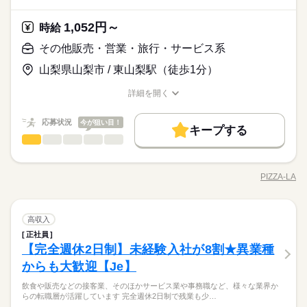
■希望シフト制 ■急なお休みが必要な時も安心 体調不良やご家
あなたのキャリアに合わせた職場を探します！失敗しない＆納
場選びに失敗したくない あなたのご希望に沿った、 ピッタリの
録の記入／業務引継ぎ 17：00～ 退勤 ※ スケジュールは勤務
ール例 ------ 9：00～ 出勤／ユニフォームに着替え、打ち合わせ
医療・介護・福祉関連
業界
ッフの人数や仮眠室などの働く環境を 前もって相談できます
庭の都合でのお休みにも 理解がある職場です。 言いづらいこ
得できる職場をニッソーネットで探しませんか？
お仕事をご紹介いたします。 悩んでいること、気になったこ
ブランクOK
社会保険制度
研修制度
資格支援
先によって異なります。 詳しい内容やリアルな情報は、
9：30～ お茶を配りながら、利用者さんとお話 10：00～ お部屋
続きを読む
●勤務開始後もフォロー どうしても合わないなど悩みがあれば
とはコーディネーターが 代わりにお伝えします。 なんでも相談
1,052円～
時給
と、 将来はこうなりたいなど、 ぜひ面談の際にお聞かせくださ
続きを読む
コーディネーターから事前にしっかり お伝えします。 ※
の清掃やシーツ交換 10：30～ 入浴のサポート 12：00～ お昼ご
日払い
週払い
禁煙・分煙
PC不要
電話なし
職場の変更も可能です ※こちらは求人例です。ご希望にあわ
してくださいね。
応募資格
い♪
ご紹介先のメリット情報だけでなく デメリット情報もし
はんの準備／食事のサポート 13：00～ 休憩（交代でひとり1時
その他販売・営業・旅行・サービス系
せて幅広くご提案いたします。
続きを読む
お仕事の特徴
っかりお伝えすることで 入職後のミスマッチを減らし、
【必須】 ・介護福祉士の資格をお持ちの方 ＼こんな方にオスス
間ずつ） 14：00～ レクリエーションやイベント 15：00～ 利用
休日・休暇
本当に納得できる転職を目指します！
時給 1,700円～2,125円
給与
納得できる職場が見つかるまで”とことん”お付き合いしますし、
山梨県山梨市 / 東山梨駅（徒歩1分）
メ！／ ・資格をいかして働きたい ・ひさしぶりに働きたい ・職
者さんとおさんぽ 16：00～ おやつの準備、片付け 16：30～ 記
働く人の待遇向上
詳しい募集要項をすべて見る
■希望シフト制 ■急なお休みが必要な時も安心 体調不良やご家
あなたのキャリアに合わせた職場を探します！失敗しない＆納
場選びに失敗したくない あなたのご希望に沿った、 ピッタリの
録の記入／業務引継ぎ 17：00～ 退勤 ※ スケジュールは勤務
介護福祉士：1700円～2125円 【月収例】 ・フルタイムでしっか
高収入
庭の都合でのお休みにも 理解がある職場です。 言いづらいこ
得できる職場をニッソーネットで探しませんか？
詳細を開く
お仕事をご紹介いたします。 悩んでいること、気になったこ
先によって異なります。 詳しい内容やリアルな情報は、
り稼げる 月給：299,200円（時給1700円×8h×22日稼働の場合）
職種/応募資格
お仕事の特徴
給与/時間/休日
とはコーディネーターが 代わりにお伝えします。 なんでも相談
と、 将来はこうなりたいなど、 ぜひ面談の際にお聞かせくださ
続きを読む
コーディネーターから事前にしっかり お伝えします。 ※
基本特徴
◆ 交通費全額支給 （できる限り無理なく通勤できる職場をご紹
応募する
してくださいね。
い♪
ご紹介先のメリット情報だけでなく デメリット情報もし
介します） ◆ 夜勤手当は上記とは別途支給 ◆ 残業代は時給2
応募状況
今が狙い目！
新卒・第二
20代活躍
30代活躍
40代活躍
50代活躍
続きを読む
続きを読む
キープする
っかりお伝えすることで 入職後のミスマッチを減らし、
5％UPで支給 ◆ 日払いサービスあり（急な出費でも安心） ※
続きを読む
その他販売・営業・旅行・サービス系
職種
男性
女性
本当に納得できる転職を目指します！
男女の割合
時給 1,700円～2,125円
給与
フルタイム以外の求人も幅広くご用意しております。 お気軽
募集条件
働く人の待遇向上
基本特徴
高収入
詳しい募集要項をすべて見る
■デリバリースタッフ ご注文を頂いたピザを お客さまの所へお
にご相談ください（勤務条件により時給は異なります）
介護福祉士：1700円～2125円 【月収例】 ・フルタイムでしっか
交通費
即日スタート
勤務地固定
主婦・主夫
新卒・第二
20代活躍
30代活躍
40代活躍
50代活躍
届けするお仕事です。 バイク免許取り立ての新人スタッフさん
長期
期間・時間
り稼げる 月給：299,200円（時給1700円×8h×22日稼働の場合）
PIZZA-LA
ひとりで
みんなで
仕事の仕方
募集条件
職種/応募資格
お仕事の特徴
給与/時間/休日
でも、 楽しく、安全運転に 宅配ができるように研修から始めま
履歴書不要
WEB登録
◆ 交通費全額支給 （できる限り無理なく通勤できる職場をご紹
【シフト例】 07：00～16：00 09：00～18：00 17：00～09：00
す。 バイクの操作や 商品の受け渡しに慣れたら いよいよ配達！
応募する
交通費
即日スタート
勤務地固定
主婦・主夫
介します） ◆ 夜勤手当は上記とは別途支給 ◆ 残業代は時給2
就業時間・曜日
■上記は一例です ※週3のご相談もOKです！ ※1日4時間～の相
はじめは先輩が一緒に配達 してくれるので、安心してください
続きを読む
続きを読む
5％UPで支給 ◆ 日払いサービスあり（急な出費でも安心） ※
続きを読む
談もOKです！ ※残業はほとんどありません ------ 1日のスケジュ
履歴書不要
WEB登録
その他販売・営業・旅行・サービス系
サービス関連
業界
職種
ね。 一般的なバイクは二輪ですが、 ピザーラでは三輪のバイク
高収入
扶養内
週2・3日
週4日
平日休み
家庭都合休可
男性
女性
男女の割合
フルタイム以外の求人も幅広くご用意しております。 お気軽
ール例 ------ 9：00～ 出勤／ユニフォームに着替え、打ち合わせ
就業時間・曜日
もあります！ ■自転車デリバリースタッフ 免許がなくても大丈
正社員
■デリバリースタッフ ご注文を頂いたピザを お客さまの所へお
にご相談ください（勤務条件により時給は異なります）
シフト勤務
9：30～ お茶を配りながら、利用者さんとお話 10：00～ お部屋
続きを読む
夫！ 自転車でお届けするお仕事です。 最初は先輩と一緒に配達
【完全週休2日制】未経験入社が8割★異業種
応募資格
扶養内
週2・3日
週4日
平日休み
家庭都合休可
届けするお仕事です。 バイク免許取り立ての新人スタッフさん
長期
期間・時間
の清掃やシーツ交換 10：30～ 入浴のサポート 12：00～ お昼ご
START！ 徐々に慣れてきたらひとりでお願いします♪
ひとりで
みんなで
仕事の仕方
働き方・環境
でも、 楽しく、安全運転に 宅配ができるように研修から始めま
からも大歓迎【Je】
■高校生OK！ ■未経験でも大歓迎！ ■要・原付免許（原付バイク
はんの準備／食事のサポート 13：00～ 休憩（交代でひとり1時
シフト勤務
【シフト例】 07：00～16：00 09：00～18：00 17：00～09：00
す。 バイクの操作や 商品の受け渡しに慣れたら いよいよ配達！
／ ピザーラで働く おすすめポイント◎ ＼ ◆予定が立てや
での配達の場合） ※自転車デリバリー／インストアの場合必要
間ずつ） 14：00～ レクリエーションやイベント 15：00～ 利用
ブランクOK
社会保険制度
研修制度
資格支援
働き方・環境
休日・休暇
■上記は一例です ※週3のご相談もOKです！ ※1日4時間～の相
飲食や販売などの接客業、そのほかサービス業や事務職など、様々な業界か
はじめは先輩が一緒に配達 してくれるので、安心してください
続きを読む
すい◎ ￣￣￣￣￣￣￣￣￣￣ シフトは1週間ごとの提出なの
ありません。 ＼こんな方大歓迎！／ ■学校帰りや・土日に働き
者さんとおさんぽ 16：00～ おやつの準備、片付け 16：30～ 記
らの転職層が活躍しています 完全週休2日制で残業も少…
談もOKです！ ※残業はほとんどありません ------ 1日のスケジュ
ブランクOK
サービス関連
社会保険制度
研修制度
資格支援
業界
日払い
週払い
禁煙・分煙
PC不要
電話なし
ね。 一般的なバイクは二輪ですが、 ピザーラでは三輪のバイク
■希望シフト制 ■急なお休みが必要な時も安心 体調不良やご家
で、 スケジュールが立てやすいですよ！ また、テスト前や友達
たい学生さん！ ■扶養範囲内の短時間で働きたい主婦（夫）さん
録の記入／業務引継ぎ 17：00～ 退勤 ※ スケジュールは勤務