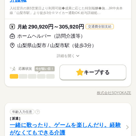
※シフト制（実働4h） ※週15時間～ ※シフトはご希望に合わせ
働き方・環境
成、送迎業務など幅広い業務を担当。チームで協力しながら、
◆働いた分を必要な時に◆ 働いた分の給与を給料日前に受け取
10時～出社
1日4h以下
1日7h以下
16時前退社
級 介護職員基礎研修 介護職員実務者研修 介護福祉士 普通自動
い制度あり（規定あり） 勤務したシフトを申請後、最短で2日後
休日・休暇
て調整可能です。 【早番】 07：00～16：00 【日勤】 09：00～
入社翌月の第5営業日より利用可能◆成果に応じた特別報酬◆施…JR中央本
お客様の笑顔をつくるやりがいのあるお仕事です。
れる「給与前払い制度」を導入。前借りではなく、実際の勤務
車免許 土日祝勤務可能な方
に給与GETも可能！ 詳細はお気軽にお問合せください◎
ブランクOK
研修制度
日払い
禁煙・分煙
駅5分以内
線「山梨市駅」より徒歩3分※マイカー通勤OK 給与詳細処…
18：00 【遅番】 11：00～20：00 【夜勤】 17：00～10：00 ※
扶養内
Wワーク可
週2・3日
週4日
土日祝休
医療・介護・福祉関連
業界
≪シフト制≫勤務シフトによりお休みは異なります。
実績に応じて利用できる福利厚生制度です。※入社翌月の第5営
夜勤希望の方は、まず施設に慣れて頂くため 2～3ヵ月程度の
車OK
派遣活躍中
PC不要
例）週3日勤務～レギュラー勤務まで、ご相談可
業日より利用可能 ◆イベント企画も担当◆ お客様が楽しめるレ
続きを読む
シフト勤務
ならし日勤が必要です その他、 ●週2日・1日4h～ ●日勤のみ ●
続きを読む
クリエーションや季節のイベント、ゲームなどを自分で企画・
続きを読む
290,920円～305,920円
応募資格
月給
交通費全額支給
働き方・環境
土日休み など、いろんなシフトのお仕事をご紹介できます！ 登
実施できます。アイデアを活かして「笑顔になれる瞬間」をた
資格ナシでもOK 初任者研修（ヘルパー2級） ホームヘルパー1
録の際に、あなたのご希望をお聞かせください。 ◆給与の前払
ブランクOK
研修制度
日払い
禁煙・分煙
駅5分以内
ホームヘルパー（訪問介護等）
くさん作れるのが魅力。お客様から「楽しかった」「またやり
時給 1,400円～1,450円
給与
◆働いた分を必要な時に◆ 働いた分の給与を給料日前に受け取
級 介護職員基礎研修 介護職員実務者研修 介護福祉士 普通自動
い制度あり（規定あり） 勤務したシフトを申請後、最短で2日後
休日・休暇
詳しい募集要項をすべて見る
たい」という声を直接聞けるやりがいのある仕事です。企画好
お仕事の特徴
車OK
派遣活躍中
PC不要
れる「給与前払い制度」を導入。前借りではなく、実際の勤務
山梨県山梨市 / 山梨市駅（徒歩3分）
車免許 土日祝勤務可能な方
に給与GETも可能！ 詳細はお気軽にお問合せください◎
▼給与詳細 処遇改善手当：200円/時 ▼下記別途支給 通勤手当
きな方にもピッタリです。 ◆未経験・無資格でも安心◆ 「介護
≪シフト制≫勤務シフトによりお休みは異なります。
実績に応じて利用できる福利厚生制度です。※入社翌月の第5営
基本特徴
年末年始手当：380円/時 ※12/300時～1/324時 寸志あり：年2回
の仕事は初めて」「資格を持っていない」という方でも大丈
例）週3日勤務～レギュラー勤務まで、ご相談可
業日より利用可能 ◆イベント企画も担当◆ お客様が楽しめるレ
詳細を開く
続きを読む
（6月・12月） ※業績による ※処遇改善手当は試用期間中（3ヶ
夫！入社後は充実の研修で基本からしっかり学べます。無資
未経験OK
新卒・第二
20代活躍
30代活躍
40代活躍
職種/応募資格
お仕事の特徴
給与/時間/休日
応募する
クリエーションや季節のイベント、ゲームなどを自分で企画・
続きを読む
月）は支給なし
格・未経験スタートの方が多く活躍しており、一人ひとりのペ
実施できます。アイデアを活かして「笑顔になれる瞬間」をた
50代活躍
正社員登用
続きを読む
応募状況
ースに合わせて成長を後押しします。新しいチャレンジを安心
今が狙い目！
くさん作れるのが魅力。お客様から「楽しかった」「またやり
キープする
時給 1,400円～1,450円
給与
して始められる職場です。
ホームヘルパー（訪問介護等）
職種
募集条件
詳しい募集要項をすべて見る
続きを読む
たい」という声を直接聞けるやりがいのある仕事です。企画好
ひとりで
みんなで
仕事の仕方
▼給与詳細 処遇改善手当：200円/時 ▼下記別途支給 通勤手当
きな方にもピッタリです。 ◆未経験・無資格でも安心◆ 「介護
勤務先公開
交通費
勤務地固定
主婦・主夫
お客様の笑顔と安心を支える介護のお仕事です。日常生活のサ
基本特徴
長期
期間・時間
年末年始手当：380円/時 ※12/300時～1/324時 寸志あり：年2回
の仕事は初めて」「資格を持っていない」という方でも大丈
ポートや身体介助（食事・入浴・排せつ・移乗など）をはじ
（6月・12月） ※業績による ※処遇改善手当は試用期間中（3ヶ
株式会社SOYOKAZE
未経験OK
新卒・第二
20代活躍
30代活躍
40代活躍
夫！入社後は充実の研修で基本からしっかり学べます。無資
しずか
にぎやか
就業時間・曜日
職場の様子
8：30～17：30
職種/応募資格
お仕事の特徴
給与/時間/休日
め、レクリエーションの企画・実施、ご利用報告などの書類作
応募する
月）は支給なし
格・未経験スタートの方が多く活躍しており、一人ひとりのペ
休憩60分
成、送迎業務など幅広い業務を担当。チームで協力しながら、
残業なし
扶養内
Wワーク可
週2・3日
平日休み
50代活躍
正社員登用
続きを読む
ースに合わせて成長を後押しします。新しいチャレンジを安心
残業ほぼなし
お客様の笑顔をつくるやりがいのあるお仕事です。 ◆あなたら
続きを読む
募集条件
勤務先公開
交通費
勤務地固定
主婦・主夫
して始められる職場です。
家庭都合休可
シフト勤務
ホームヘルパー（訪問介護等）
医療・介護・福祉関連
業界
職種
しさを尊重◆ 髪色・髪型・ネイル・ヒゲは原則自由（社内規定
年齢入力任意
続きを読む
?
ひとりで
みんなで
仕事の仕方
就業時間・曜日
あり）。社員一人ひとりの個性や価値観を大切にするため、身
派遣
働き方・環境
お客様の笑顔と安心を支える介護のお仕事です。日常生活のサ
長期
期間・時間
残業なし
扶養内
Wワーク可
週2・3日
平日休み
休日・休暇
だしなみルールを見直しました。清潔感と節度を大切にできれ
一緒に歌ったり、ゲームを楽しんだり。経験
応募資格
ポートや身体介助（食事・入浴・排せつ・移乗など）をはじ
ブランクOK
産休・育休
社会保険制度
研修制度
ば、自分らしいスタイルで無理なく働ける環境です。
しずか
にぎやか
職場の様子
8：30～17：30
め、レクリエーションの企画・実施、ご利用報告などの書類作
◆有給休暇
家庭都合休可
シフト勤務
がなくてもできる介護
資格ナシでもOK 初任者研修（ヘルパー2級） ホームヘルパー1
休憩60分
資格支援
制服あり
バイク自転車
車OK