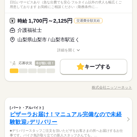
資格支援
制服あり
バイク自転車
車OK
なし
日払いサービスあり（急な出費でも安心 フルタイム以外の求人も幅広くご
う！ ほかにも ＊車いすのサポート ＊洗濯物を干す ＊ご飯の用
続きを読む
◆有給休暇
もOK！経験や資格は必要なし。しっかりとしたフォローで、あ
ート！ 【こんな方にオススメ！】 ・おじいちゃん・おばあちゃ
資格支援
制服あり
バイク自転車
車OK
用意しております お気軽にご相談ください（勤務条件に…
医療・介護・福祉関連
業界
意をする、など 経験や資格がなくても できることはたくさんあ
◆介護休暇
なたの希望を叶えます！まずはお気軽にご応募ください☆
んっ子だった方 ・今後家族の介護も視野にいれている方 ・社会
続きを読む
りますよ。 「介護だから」と肩ひじ張らずに 「役に立ちたい
◆育児休暇
人勉強をしてみたい方 悩んでいること、気になったこと、 将来
続きを読む
な」くらいのキモチで 大丈夫ですよ！ （採用担当より） ※お仕
◆産前・産後休暇
1,700円～2,125円
応募資格
時給
はこうなりたいなど、 ぜひ面談の際にお聞かせください♪ ◇退
交通費全額支給
事の内容は勤務先によって異なります ※こちらは求人例です。
お仕事の特徴
職金制度あり（別途規定あり）
あなたのご希望に沿った、 ピッタリのお仕事をご紹介♪ ◆20代
介護福祉士
休日・休暇
ご希望にあわせて幅広くご提案いたします。
時給 1,400円～2,125円
給与
「誰かの役に立ちたい」「手に職をつけたい」きっかけは何で
～50代まで幅広い年代が活躍中！ ◆約6割の方が未経験からスタ
基本特徴
詳しい募集要項をすべて見る
◆有給休暇
もOK！経験や資格は必要なし。しっかりとしたフォローで、あ
山梨県山梨市 / 山梨市駅近く
ート！ 【こんな方にオススメ！】 ・おじいちゃん・おばあちゃ
介護福祉士：1700円～2125円 初任者以上：1500円～1875円 無
未経験OK
20代活躍
30代活躍
40代活躍
50代活躍
◆介護休暇
なたの希望を叶えます！まずはお気軽にご応募ください☆
んっ子だった方 ・今後家族の介護も視野にいれている方 ・社会
資格の方：1400円～1750円 【月収例】 ・フルタイムでしっかり
◆育児休暇
詳細を開く
人勉強をしてみたい方 悩んでいること、気になったこと、 将来
続きを読む
募集条件
稼げる 月給：264,000円（時給1500円×8h×22日稼働の場合） ◆
職種/応募資格
お仕事の特徴
給与/時間/休日
応募する
◆産前・産後休暇
はこうなりたいなど、 ぜひ面談の際にお聞かせください♪ ◇退
交通費全額支給 （できる限り無理なく通勤できる職場をご紹介
交通費
即日スタート
勤務地固定
主婦・主夫
続きを読む
職金制度あり（別途規定あり）
します） ◆ 夜勤手当は上記とは別途支給 ◆ 残業代は時給25％
続きを読む
応募状況
今が狙い目！
キープする
履歴書不要
時給 1,400円～2,125円
WEB登録
給与
UPで支給 ◆ 14万円相当の介護資格を0円取得できる制度あり
基本特徴
介護福祉士
職種
詳しい募集要項をすべて見る
男性
女性
男女の割合
（未経験でもスムーズにお仕事をスタートできます） ◆ 日払い
介護福祉士：1700円～2125円 初任者以上：1500円～1875円 無
未経験OK
20代活躍
30代活躍
40代活躍
50代活躍
就業時間・曜日
利用者さんが過ごしやすいよう 日常生活のサポートをお願いし
サービスあり（急な出費でも安心） ※ フルタイム以外の求人も
長期
期間・時間
資格の方：1400円～1750円 【月収例】 ・フルタイムでしっかり
募集条件
ます 具体的には… ・日常生活のお手伝い 食事・排せつ・入
幅広くご用意しております。 お気軽にご相談ください（勤務
残業なし
10時～出社
1日7h以下
16時前退社
扶養内
稼げる 月給：264,000円（時給1500円×8h×22日稼働の場合） ◆
株式会社ニッソーネット
ひとりで
みんなで
仕事の仕方
【シフト例】 07：00～16：00 09：00～18：00 17：00～09：00
職種/応募資格
お仕事の特徴
給与/時間/休日
浴・清掃 ・介護に関する相談対応 など をお願いします。 ＼う
応募する
条件により時給は異なります）
交通費
即日スタート
勤務地固定
主婦・主夫
交通費全額支給 （できる限り無理なく通勤できる職場をご紹介
週2・3日
土日祝休
平日休み
家庭都合休可
■上記は一例です ※週3のご相談もOKです！ ※1日4時間～の相
れしいポイント／ ●手当支給で給料アップ！ 効率よく稼ぐこ
続きを読む
します） ◆ 夜勤手当は上記とは別途支給 ◆ 残業代は時給25％
続きを読む
履歴書不要
WEB登録
談もOKです！ ※残業はほとんどありません ------ 1日のスケジュ
とができます ●事前相談OK！ 勤務時間はもちろん、 スタ
続きを読む
シフト勤務
UPで支給 ◆ 14万円相当の介護資格を0円取得できる制度あり
就業時間・曜日
ール例 ------ 9：00～ 出勤／ユニフォームに着替え、打ち合わせ
介護福祉士
医療・介護・福祉関連
業界
職種
ッフの人数や仮眠室などの働く環境を 前もって相談できます
パート・アルバイト
男性
女性
男女の割合
（未経験でもスムーズにお仕事をスタートできます） ◆ 日払い
9：30～ お茶を配りながら、利用者さんとお話 10：00～ お部屋
続きを読む
働き方・環境
●勤務開始後もフォロー どうしても合わないなど悩みがあれば
残業なし
10時～出社
1日7h以下
16時前退社
扶養内
ピザーラお届け！マニュアル完備なので未経
利用者さんが過ごしやすいよう 日常生活のサポートをお願いし
サービスあり（急な出費でも安心） ※ フルタイム以外の求人も
長期
期間・時間
の清掃やシーツ交換 10：30～ 入浴のサポート 12：00～ お昼ご
職場の変更も可能です ※こちらは求人例です。ご希望にあわ
応募資格
ブランクOK
社会保険制度
研修制度
資格支援
ます 具体的には… ・日常生活のお手伝い 食事・排せつ・入
幅広くご用意しております。 お気軽にご相談ください（勤務
験歓迎♪デリバリー
週2・3日
土日祝休
平日休み
家庭都合休可
はんの準備／食事のサポート 13：00～ 休憩（交代でひとり1時
せて幅広くご提案いたします。
ひとりで
みんなで
仕事の仕方
【シフト例】 07：00～16：00 09：00～18：00 17：00～09：00
浴・清掃 ・介護に関する相談対応 など をお願いします。 ＼う
条件により時給は異なります）
【必須】 ・介護福祉士の資格をお持ちの方 ＼こんな方にオスス
間ずつ） 14：00～ レクリエーションやイベント 15：00～ 利用
日払い
週払い
禁煙・分煙
PC不要
電話なし
休日・休暇
■上記は一例です ※週3のご相談もOKです！ ※1日4時間～の相
シフト勤務
■デリバリースタッフご注文を頂いたピザをお客さまの所へお届けするお仕
れしいポイント／ ●手当支給で給料アップ！ 効率よく稼ぐこ
納得できる職場が見つかるまで”とことん”お付き合いしますし、
メ！／ ・資格をいかして働きたい ・ひさしぶりに働きたい ・職
者さんとおさんぽ 16：00～ おやつの準備、片付け 16：30～ 記
事です。バイク免許取り立ての新人スタッフさんでも、…
談もOKです！ ※残業はほとんどありません ------ 1日のスケジュ
働き方・環境
とができます ●事前相談OK！ 勤務時間はもちろん、 スタ
続きを読む