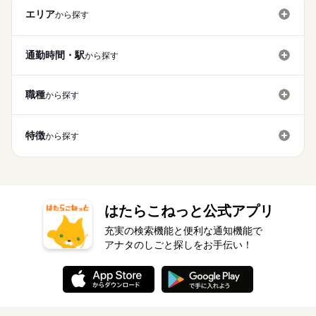
こともできます ◆家族やプライベートとの両立も応援 家庭の
禁煙・分煙
バイク自転車
車OK
派遣活躍中
社会に出たい」「人の役に立つ仕事がしたい」という方に最適
エリア
時給 1,420円～1,520円
給与
から探す
介護職員初任者研修（ホームヘルパー２級）
事情や子育て・介護などと 両立できるようにサポートいたし
休日・休暇
詳しい募集要項をすべて見る
です。分からないことや困ったことがあれば、すぐにフォロー
◆働いた分を必要な時に◆ 働いた分の給与を給料日前に受け取
ます。 働き方については面談時にご相談ください。 ※未経験
▼給与詳細 処遇改善手当：220円/時 夜勤手当：6,000円/回 ▼下
し合える環境なので、安心してチャレンジできます。年齢に縛
お仕事の特徴
【平日のみ】【土日祝休み】etc
れる「給与前払い制度」を導入。前借りではなく、実際の勤務
介護施設経験者（夜勤経験者優遇）
の方には、まず1～2ヶ月間 日中のお仕事で慣れていただき、
記別途支給 通勤手当 年末年始手当：380円/時 ※12/300時～1/32
られず、新しいスタートが切れる場所です。 ◆夜勤手当しっか
ライフスタイルに合わせてご相談いただけます
実績に応じて利用できる福利厚生制度です。※入社翌月の第5営
通勤時間・駅
から探す
介護福祉士あれば歓迎
その後、夜勤を始めていただきます。
働く人の待遇向上
4時 寸志あり：年2回（6月・12月） ※業績による ※処遇改善手
り支給◆ 夜勤1回につき6,000円の手当を支給。夜勤の頑張りを
応募する
業日より利用可能 ◆幅広い世代が活躍中◆ 20代から60代まで幅
当は試用期間中（3ヶ月）は支給なし
しっかり収入に反映します。残業もほとんどなく、身体に無理
高収入
広い世代のスタッフが活躍中！「子育てが落ち着いたので再び
続きを読む
続きを読む
なく働けるのも魅力。家庭やプライベートと両立しながら、自
社会に出たい」「人の役に立つ仕事がしたい」という方に最適
職種
から探す
時給 1,420円～1,520円
基本特徴
給与
分らしい働き方を叶えることが可能です。育児や介護を両立し
詳しい募集要項をすべて見る
です。分からないことや困ったことがあれば、すぐにフォロー
ているスタッフも多数在籍しています。
新卒・第二
20代活躍
30代活躍
40代活躍
50代活躍
▼給与詳細 処遇改善手当：220円/時 夜勤手当：6,000円/回 ▼下
続きを読む
し合える環境なので、安心してチャレンジできます。年齢に縛
長期
期間・時間
記別途支給 通勤手当 年末年始手当：380円/時 ※12/300時～1/32
られず、新しいスタートが切れる場所です。 ◆夜勤手当しっか
正社員登用
特徴
から探す
働く人の待遇向上
基本特徴
高収入
4時 寸志あり：年2回（6月・12月） ※業績による ※処遇改善手
り支給◆ 夜勤1回につき6,000円の手当を支給。夜勤の頑張りを
17：00～翌10：00
応募する
当は試用期間中（3ヶ月）は支給なし
しっかり収入に反映します。残業もほとんどなく、身体に無理
募集条件
新卒・第二
20代活躍
30代活躍
40代活躍
50代活躍
※休憩60分
続きを読む
なく働けるのも魅力。家庭やプライベートと両立しながら、自
※週1~2回でご相談ください
勤務先公開
交通費
勤務地固定
主婦・主夫
正社員登用
分らしい働き方を叶えることが可能です。育児や介護を両立し
残業ほぼなし
募集条件
ているスタッフも多数在籍しています。
勤務先公開
交通費
勤務地固定
主婦・主夫
就業時間・曜日
続きを読む
長期
就業時間・曜日
期間・時間
はたらこねっと公式アプリ
扶養内
Wワーク可
週2・3日
平日休み
家庭都合休可
休日・休暇
扶養内
Wワーク可
週2・3日
平日休み
家庭都合休可
17：00～翌10：00
充実の検索機能と便利な通知機能で
シフト勤務
※休憩60分
◆有給休暇
アナタのしごと探しをお手伝い！
シフト勤務
※週1~2回でご相談ください
働き方・環境
◆介護休暇
働き方・環境
残業ほぼなし
◆育児休暇
ブランクOK
産休・育休
社会保険制度
研修制度
ブランクOK
産休・育休
社会保険制度
研修制度
◆産前・産後休暇
資格支援
制服あり
バイク自転車
車OK
資格支援
制服あり
バイク自転車
車OK
休日・休暇