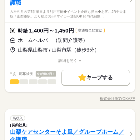
方、 「介護」のお仕事はいかがでしょうか？ 介護といっても、
護職
積めば、 今後長く必要とされる介護のお仕事。 あなたもはじめ
男性
女性
男女の割合
給与 日勤 1,200円/時間
最近では 経験や資格がまったくいらない “サポート”的なお仕事
●無資格・未経験OK！ ●人柄重視の採用です ・48.8%が無資格
てみませんか？
入社翌月の第5営業日より利用可能◆イベント企画も担当◆お客…JR中央本
が増えてるんです。 たとえば、未経験・無資格の 新人さんにお
【AT限定OK】ゆとりのあるスケジュールを組んでいますし、施
からスタート ・56.7％が未経験からスタート 「介護職員初任者
線「山梨市駅」より徒歩3分※マイカー通勤OK 給与詳細処…
任せするのは リネン（シーツ・枕カバー・タオル類） の補充・
続きを読む
設の近所への送迎がほとんど。初めて方も少しずつ慣れていく
研修」がとれる スクールもありますし、 資格がとれるまでは無
医療・介護・福祉関連
業界
土曜 日曜 祝日
休日・休暇
運搬 など 本当に誰でもできる カンタンなお仕事ばかり。 お仕
ことができます。主婦（夫）さんや、子育て中の方も働きやす
資格・未経験でも 働ける職場をご紹介するなど、 介護未経験の
事に慣れてきたら、少しずつ 専門的なこともお任せしていきま
い環境を整えています！
1,400円～1,450円
時給
方を全力でバックアップします！ もちろん経験者の方や、 介護
続きを読む
交通費全額支給
休日 土日祝（企業カレンダー）
す。 （食事・入浴・お手洗いのサポートなど） きちんと経験を
応募資格
福祉士、ケアマネージャー、 介護職員初任者研修等の資格保有
ホームヘルパー（訪問介護等）
積めば、 今後長く必要とされる介護のお仕事。 あなたもはじめ
者の方も大歓迎！
●無資格・未経験OK！ ●人柄重視の採用です ・48.8%が無資格
てみませんか？
お仕事の特徴
日給 10,000円
給与
【AT限定OK】ゆとりのあるスケジュールを組んでいますし、施
山梨県山梨市 / 山梨市駅（徒歩3分）
からスタート ・56.7％が未経験からスタート 「介護職員初任者
詳しい募集要項をすべて見る
設の近所への送迎がほとんど。初めて方も少しずつ慣れていく
研修」がとれる スクールもありますし、 資格がとれるまでは無
基本特徴
【経験・お持ちの資格によって異なります】 ■未経験の方（無資
ことができます。主婦（夫）さんや、子育て中の方も働きやす
詳細を開く
資格・未経験でも 働ける職場をご紹介するなど、 介護未経験の
格）：時給1250円～ ■未経験の方（有資格）：時給1300円～ ■
未経験OK
新卒・第二
20代活躍
30代活躍
40代活躍
職種/応募資格
お仕事の特徴
給与/時間/休日
い環境を整えています！
方を全力でバックアップします！ もちろん経験者の方や、 介護
続きを読む
経験者（無資格）：時給1330円～ ■経験者（有資格）：時給135
応募する
福祉士、ケアマネージャー、 介護職員初任者研修等の資格保有
50代活躍
0円～ ■介護福祉士：時給1400円 ※22時～翌5時の就労は深夜時
応募状況
今が狙い目！
キープする
者の方も大歓迎！
給適用 ※お給料は最短で週払いOK！（規定有） ※残業代は別
続きを読む
ホームヘルパー（訪問介護等）
職種
募集条件
続きを読む
ひとりで
みんなで
仕事の仕方
日給 10,000円
給与
途全額支給 【日収例】 日収10000円 時給1250円×8h 【月給例】
詳しい募集要項をすべて見る
交通費
即日スタート
主婦・主夫
学生歓迎
お客様の笑顔と安心を支える介護のお仕事です。日常生活のサ
月給220000円 時給1250円×8h×22日 ※未経験の方（無資格）：
基本特徴
【経験・お持ちの資格によって異なります】 ■未経験の方（無資
ポートや身体介助（食事・入浴・排せつ・移乗など）をはじ
時給1250円で算出した場合となります。 【交通費備考】 ※交通
1ヵ月～3ヵ月
期間・時間
格）：時給1250円～ ■未経験の方（有資格）：時給1300円～ ■
外国人/留学生
WEB登録
株式会社SOYOKAZE
未経験OK
新卒・第二
20代活躍
30代活躍
40代活躍
しずか
にぎやか
職場の様子
職種/応募資格
お仕事の特徴
給与/時間/休日
め、レクリエーションの企画・実施、ご利用報告などの書類作
費全額支給（派遣先による） ※車通勤OK/規定あり
経験者（無資格）：時給1330円～ ■経験者（有資格）：時給135
※シフト制（実働4h） ※週15時間～ ※シフトはご希望に合わせ
成、送迎業務など幅広い業務を担当。チームで協力しながら、
応募する
50代活躍
就業時間・曜日
0円～ ■介護福祉士：時給1400円 ※22時～翌5時の就労は深夜時
て調整可能です。 【早番】 07：00～16：00 【日勤】 09：00～
お客様の笑顔をつくるやりがいのあるお仕事です。
募集条件
給適用 ※お給料は最短で週払いOK！（規定有） ※残業代は別
続きを読む
10時～出社
1日4h以下
1日7h以下
16時前退社
18：00 【遅番】 11：00～20：00 【夜勤】 17：00～10：00 ※
ホームヘルパー（訪問介護等）
医療・介護・福祉関連
業界
職種
高収入
続きを読む
ひとりで
みんなで
仕事の仕方
途全額支給 【日収例】 日収10000円 時給1250円×8h 【月給例】
交通費
即日スタート
主婦・主夫
学生歓迎
夜勤希望の方は、まず施設に慣れて頂くため 2～3ヵ月程度の
扶養内
Wワーク可
週2・3日
週4日
土日祝休
契約社員
お客様の笑顔と安心を支える介護のお仕事です。日常生活のサ
月給220000円 時給1250円×8h×22日 ※未経験の方（無資格）：
ならし日勤が必要です その他、 ●週2日・1日4h～ ●日勤のみ ●
続きを読む
外国人/留学生
WEB登録
山梨ケアセンターそよ風／グループホーム／
応募資格
ポートや身体介助（食事・入浴・排せつ・移乗など）をはじ
時給1250円で算出した場合となります。 【交通費備考】 ※交通
1ヵ月～3ヵ月
期間・時間
シフト勤務
土日休み など、いろんなシフトのお仕事をご紹介できます！ 登
しずか
にぎやか
職場の様子
就業時間・曜日
め、レクリエーションの企画・実施、ご利用報告などの書類作
費全額支給（派遣先による） ※車通勤OK/規定あり
介護職
資格ナシでもOK 初任者研修（ヘルパー2級） ホームヘルパー1
録の際に、あなたのご希望をお聞かせください。 ◆給与の前払