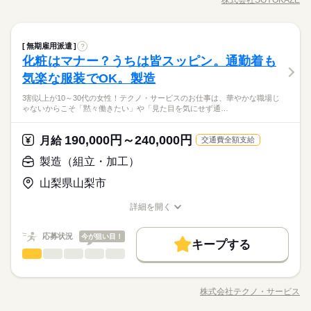
格）：時給1250円～ ■未経験の方（有資格）：時給1300円～ ■
未経験OK
新卒・第二
20代活躍
30代活躍
40代活躍
しずか
にぎやか
職場の様子
職種/応募資格
お仕事の特徴
給与/時間/休日
め、レクリエーションの企画・実施、ご利用報告などの書類作
車通勤OK/規定あり
経験者（無資格）：時給1330円～ ■経験者（有資格）：時給135
※シフト制（実働4h） ※週15時間～ ※シフトはご希望に合わせ
成、送迎業務など幅広い業務を担当。チームで協力しながら、
応募する
50代活躍
就業時間・曜日
0円～ ■介護福祉士：時給1400円 ※22時～翌5時の就労は深夜時
て調整可能です。 【早番】 07：00～16：00 【日勤】 09：00～
お客様の笑顔をつくるやりがいのあるお仕事です。
募集条件
給適用 ※お給料は最短で週払いOK！（規定有） ※残業代は別
続きを読む
10時～出社
1日4h以下
1日7h以下
16時前退社
18：00 【遅番】 11：00～20：00 【夜勤】 17：00～10：00 ※
ホームヘルパー（訪問介護等）
医療・介護・福祉関連
業界
職種
続きを読む
無期雇用派遣
?
ひとりで
みんなで
仕事の仕方
途全額支給 【月給例】 月給220000円（月22日勤務・実働1日8
交通費
即日スタート
主婦・主夫
学生歓迎
夜勤希望の方は、まず施設に慣れて頂くため 2～3ヵ月程度の
扶養内
Wワーク可
週2・3日
週4日
土日祝休
化粧はマナー？うちは皆スッピン。通勤着も
お客様の笑顔と安心を支える介護のお仕事です。日常生活のサ
h） ※未経験の方（無資格）：時給1250円で算出した場合とな
ならし日勤が必要です その他、 ●週2日・1日4h～ ●日勤のみ ●
続きを読む
外国人/留学生
WEB登録
応募資格
ポートや身体介助（食事・入浴・排せつ・移乗など）をはじ
ります。 【交通費備考】 ※交通費全額支給（派遣先による） ※
気楽な服装でOK。製造
1ヵ月～3ヵ月
期間・時間
シフト勤務
土日休み など、いろんなシフトのお仕事をご紹介できます！ 登
しずか
にぎやか
職場の様子
就業時間・曜日
め、レクリエーションの企画・実施、ご利用報告などの書類作
車通勤OK/規定あり
資格ナシでもOK 初任者研修（ヘルパー2級） ホームヘルパー1
録の際に、あなたのご希望をお聞かせください。 ◆給与の前払
※シフト制（実働4h） ※週15時間～ ※シフトはご希望に合わせ
3割以上が10～30代の女性！テクノ・サービスのお仕事は、華やかな職場じ
働き方・環境
成、送迎業務など幅広い業務を担当。チームで協力しながら、
◆働いた分を必要な時に◆ 働いた分の給与を給料日前に受け取
10時～出社
1日4h以下
1日7h以下
16時前退社
級 介護職員基礎研修 介護職員実務者研修 介護福祉士 普通自動
い制度あり（規定あり） 勤務したシフトを申請後、最短で2日後
休日・休暇
ゃないからこそ「黙々働きたい」や「見た目を気にせず通…
て調整可能です。 【早番】 07：00～16：00 【日勤】 09：00～
お客様の笑顔をつくるやりがいのあるお仕事です。
れる「給与前払い制度」を導入。前借りではなく、実際の勤務
車免許 無資格・未経験の方も歓迎します。
に給与GETも可能！ 詳細はお気軽にお問合せください◎
ブランクOK
研修制度
日払い
禁煙・分煙
駅5分以内
18：00 【遅番】 11：00～20：00 【夜勤】 17：00～10：00 ※
扶養内
Wワーク可
週2・3日
週4日
土日祝休
医療・介護・福祉関連
業界
≪シフト制≫勤務シフトによりお休みは異なります。
実績に応じて利用できる福利厚生制度です。※入社翌月の第5営
夜勤希望の方は、まず施設に慣れて頂くため 2～3ヵ月程度の
車OK
派遣活躍中
PC不要
例）週3日勤務～レギュラー勤務まで、ご相談可
業日より利用可能 ◆イベント企画も担当◆ お客様が楽しめるレ
190,000円～240,000円
月給
続きを読む
交通費全額支給
シフト勤務
ならし日勤が必要です その他、 ●週2日・1日4h～ ●日勤のみ ●
続きを読む
クリエーションや季節のイベント、ゲームなどを自分で企画・
続きを読む
応募資格
働き方・環境
土日休み など、いろんなシフトのお仕事をご紹介できます！ 登
製造（組立・加工）
実施できます。アイデアを活かして「笑顔になれる瞬間」をた
資格ナシでもOK 初任者研修（ヘルパー2級） ホームヘルパー1
録の際に、あなたのご希望をお聞かせください。 ◆給与の前払
ブランクOK
研修制度
日払い
禁煙・分煙
駅5分以内
くさん作れるのが魅力。お客様から「楽しかった」「またやり
時給 1,400円～1,520円
給与
◆働いた分を必要な時に◆ 働いた分の給与を給料日前に受け取
山梨県山梨市
級 介護職員基礎研修 介護職員実務者研修 介護福祉士 普通自動
い制度あり（規定あり） 勤務したシフトを申請後、最短で2日後
休日・休暇
詳しい募集要項をすべて見る
たい」という声を直接聞けるやりがいのある仕事です。企画好
お仕事の特徴
車OK
派遣活躍中
PC不要
れる「給与前払い制度」を導入。前借りではなく、実際の勤務
車免許 無資格・未経験の方も歓迎します。
に給与GETも可能！ 詳細はお気軽にお問合せください◎
▼給与詳細 処遇改善手当：200～220円/時 夜勤手当：6,000円/回
きな方にもピッタリです。 ◆未経験・無資格でも安心◆ 「介護
≪シフト制≫勤務シフトによりお休みは異なります。
実績に応じて利用できる福利厚生制度です。※入社翌月の第5営
詳細を開く
基本特徴
▼下記別途支給 通勤手当 年末年始手当：380円/時 ※12/300時～
の仕事は初めて」「資格を持っていない」という方でも大丈
職種/応募資格
お仕事の特徴
給与/時間/休日
例）週3日勤務～レギュラー勤務まで、ご相談可
業日より利用可能 ◆イベント企画も担当◆ お客様が楽しめるレ
続きを読む
1/324時 寸志あり：年2回（6月・12月） ※業績による ※処遇改
夫！入社後は充実の研修で基本からしっかり学べます。無資
未経験OK
新卒・第二
20代活躍
30代活躍
40代活躍
応募する
クリエーションや季節のイベント、ゲームなどを自分で企画・
続きを読む
善手当は試用期間中（3ヶ月）は支給なし
応募状況
格・未経験スタートの方が多く活躍しており、一人ひとりのペ
今が狙い目！
実施できます。アイデアを活かして「笑顔になれる瞬間」をた
キープする
50代活躍
正社員登用
続きを読む
ースに合わせて成長を後押しします。新しいチャレンジを安心
製造（組立・加工）
職種
くさん作れるのが魅力。お客様から「楽しかった」「またやり
男性
女性
男女の割合
時給 1,400円～1,520円
給与
して始められる職場です。
募集条件
詳しい募集要項をすべて見る
続きを読む
たい」という声を直接聞けるやりがいのある仕事です。企画好
＼モノづくり業界でのお仕事／ 仕分けや梱包、包装といった か
▼給与詳細 処遇改善手当：200～220円/時 夜勤手当：6,000円/回
きな方にもピッタリです。 ◆未経験・無資格でも安心◆ 「介護
勤務先公開
交通費
勤務地固定
主婦・主夫
んたんなお仕事などが中心。 （そのほか、組立や加工などもあ
基本特徴
長期
期間・時間
▼下記別途支給 通勤手当 年末年始手当：380円/時 ※12/300時～
株式会社テクノ・サービス
の仕事は初めて」「資格を持っていない」という方でも大丈
ひとりで
みんなで
仕事の仕方
職種/応募資格
お仕事の特徴
給与/時間/休日
ります！） 覚えやすいルーティンワークばかりなので 未経験の
1/324時 寸志あり：年2回（6月・12月） ※業績による ※処遇改
未経験OK
新卒・第二
20代活躍
30代活躍
40代活躍
夫！入社後は充実の研修で基本からしっかり学べます。無資
就業時間・曜日
早番7：00～16：00 遅番10：00～19：00 夜勤17：00～翌10：0
方もすぐに慣れていきますよ♪ ▼具体的にはこんな感じ！ ・部