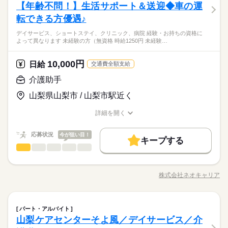
ならし日勤が必要です その他、 ●週2日・1日4h～ ●日勤のみ ●
続きを読む
10時～出社
1日4h以下
1日7h以下
16時前退社
その他
【年齢不問！】生活サポート＆送迎◆車の運
応募資格
業界
お仕事の特徴
の箱詰めや検品業務をお願いいたします。 【具体的な仕事内
ります。 【交通費備考】 ※交通費全額支給（派遣先による） ※
1ヵ月～3ヵ月
期間・時間
土日休み など、いろんなシフトのお仕事をご紹介できます！ 登
働き方・環境
容】 ・ラインから流れてくる製品の目視検品 ・検品が済んだア
車通勤OK/規定あり
扶養内
Wワーク可
週2・3日
週4日
土日祝休
転できる方優遇♪
【必須】 なし 【歓迎】 ■未経験歓迎 ■食品の検品や包装に興味
録の際に、あなたのご希望をお聞かせください。 ◆給与の前払
基本特徴
※シフト制（実働4h） ※週15時間～ ※シフトはご希望に合わせ
ブランクOK
週払い
禁煙・分煙
駅5分以内
車OK
イスクリームのダンボールへの箱詰め作業
がある方 ■丁寧に作業を進められる方
い制度あり（規定あり） 勤務したシフトを申請後、最短で2日後
休日・休暇
シフト勤務
未経験OK
新卒・第二
20代活躍
30代活躍
40代活躍
て調整可能です。 【早番】 07：00～16：00 【日勤】 09：00～
デイサービス、ショートステイ、クリニック、病院 経験・お持ちの資格に
続きを読む
に給与GETも可能！ 詳細はお気軽にお問合せください◎
派遣活躍中
PC不要
働き方・環境
よって異なります 未経験の方（無資格 時給1250円 未経験…
18：00 【遅番】 11：00～20：00 【夜勤】 17：00～10：00 ※
≪シフト制≫勤務シフトによりお休みは異なります。
50代活躍
＼アイスの箱詰め・検品作業／
夜勤希望の方は、まず施設に慣れて頂くため 2～3ヵ月程度の
例）週3日勤務～レギュラー勤務まで、ご相談可
ブランクOK
週払い
禁煙・分煙
駅5分以内
車OK
続きを読む
軽作業スタッフを募集中！
ならし日勤が必要です その他、 ●週2日・1日4h～ ●日勤のみ ●
続きを読む
募集条件
続きを読む
10,000円
応募資格
日給
交通費全額支給
派遣活躍中
PC不要
土日休み など、いろんなシフトのお仕事をご紹介できます！ 登
交通費
主婦・主夫
履歴書不要
【必須】 なし 【歓迎】 ■未経験歓迎 ■食品の検品や包装に興味
録の際に、あなたのご希望をお聞かせください。 ◆給与の前払
介護助手
時給 1,200円～
給与
がある方 ■丁寧に作業を進められる方
い制度あり（規定あり） 勤務したシフトを申請後、最短で2日後
休日・休暇
詳しい募集要項をすべて見る
就業時間・曜日
山梨県山梨市 / 山梨市駅近く
に給与GETも可能！ 詳細はお気軽にお問合せください◎
基本特徴
【給与備考】
≪シフト制≫勤務シフトによりお休みは異なります。
土日祝休
家庭都合休可
昇給あり
未経験OK
新卒・第二
20代活躍
30代活躍
40代活躍
例）週3日勤務～レギュラー勤務まで、ご相談可
詳細を開く
続きを読む
働き方・環境
職種/応募資格
お仕事の特徴
給与/時間/休日
応募する
50代活躍
有給休暇あり
ブランクOK
社会保険制度
禁煙・分煙
車OK
募集条件
就業時間・曜日
応募状況
今が狙い目！
交通費
主婦・主夫
履歴書不要
キープする
続きを読む
時給 1,200円～
給与
働き方・環境
介護助手
職種
詳しい募集要項をすべて見る
土日祝休
家庭都合休可
低い
高い
多い年齢層
長期
期間・時間
【給与備考】
ブランクOK
社会保険制度
禁煙・分煙
車OK
●しっかり稼ぎたい ●今後も長く続けられる仕事がしたい そんな
昇給あり
日勤 8：00～17：00
方、 「介護」のお仕事はいかがでしょうか？ 介護といっても、
株式会社ネオキャリア
男性
女性
男女の割合
給与 日勤 1,200円/時間
職種/応募資格
お仕事の特徴
給与/時間/休日
最近では 経験や資格がまったくいらない “サポート”的なお仕事
応募する
有給休暇あり
が増えてるんです。 たとえば、未経験・無資格の 新人さんにお
任せするのは リネン（シーツ・枕カバー・タオル類） の補充・
続きを読む
介護助手
医療・介護・福祉関連
業界
職種
土曜 日曜 祝日
休日・休暇
運搬 など 本当に誰でもできる カンタンなお仕事ばかり。 お仕
パート・アルバイト
低い
高い
多い年齢層
長期
期間・時間
事に慣れてきたら、少しずつ 専門的なこともお任せしていきま
山梨ケアセンターそよ風／デイサービス／介
●しっかり稼ぎたい ●今後も長く続けられる仕事がしたい そんな
休日 土日祝（企業カレンダー）
す。 （食事・入浴・お手洗いのサポートなど） きちんと経験を
日勤 8：00～17：00
応募資格