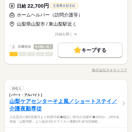
ルを身に着けたい ・年齢を気にせず安定して長く働きたい ・年
続きを読む
が、あなたのやりがいに” シフト制で短期・短時間の勤務も可能
る方の気持ちに寄り添う充実したお仕事です！ ■ 一人ひとりと
のほかサービス業や事務職など、 様々な業界からの転職層が活
続きを読む
22,700円
応募資格
日給
齢を気にせず安定して長く働きたい
交通費全額支給
です。 友達と一緒の応募もOK！初バイトでも安心！ 未経験の
向き合えるので 流れ作業の施設介護とは違った やりがいが
躍しています！ ◆完全週休2日制で残業も少なめ！ 介護業界で
■未経験・無資格OK！ ■男性女性問わず活躍中！ ■前職が営業、
方にも、優しく・丁寧に教えます。
ホームヘルパー（訪問介護等）
休日・休暇
感じられます
は珍しく、完全週休2日制を導入しています。 趣味もしっかり充
月給 300,000円～451,000円
給与
◆手に職つけられる！ ユースタイルラボラトリーでは、 働きな
販売・接客、店長職、事務職など、様々な方が活躍中！ 【こん
詳しい募集要項をすべて見る
実させていきましょう！ ◆面接を確約！ 採用基準を満たしてい
お仕事の特徴
シフト提出は週1回です！
がら医療介護系資格を取ることができます！ 一生もののスキル
山梨県山梨市 / 東山梨駅近く
な方におすすめ！】 ・訪問介護、ケアの仕事がはじめて ・最初
＼うれしい手当も充実／ ＊結婚・出産祝い金制度（規定あり）
れば、 必ず面接を行わせて頂きます！ 面接というより『話をす
プライベートや学校の予定とも調整しやすいと
を身につけましょう☆ ◆無資格・未経験者大歓迎！ 実は入社さ
はきちんと学びたい ・人の役に立つ仕事がしたい ・もっとスキ
働く人の待遇向上
＊職能手当 ＊資格手当 ＊夜勤手当 ＊勤続手当（処遇改善加算を
る場』というイメージなので、 まずはお気軽にご連絡ください
スタッフからも好評です◎
れた方の8割以上が業界未経験者。 飲食や販売などの接客業、そ
詳細を開く
ルを身に着けたい ・年齢を気にせず安定して長く働きたい ・年
続きを読む
含む） ＊業績手当 ※夜勤手当80,000円（1回5,000円×16回分）
ね。 ◆どんな会社？ 『IT×医療介護』で圧倒的な成長をし続け
高収入
職種/応募資格
お仕事の特徴
給与/時間/休日
応募する
のほかサービス業や事務職など、 様々な業界からの転職層が活
続きを読む
齢を気にせず安定して長く働きたい
含む 上記回数の勤務を超えた場合、別途支給いたします。 ◎
ており、 全国展開をしている会社です。 『全ての必要な人に必
躍しています！ ◆完全週休2日制で残業も少なめ！ 介護業界で
基本特徴
試用期間：あり（※2ヶ月／雇用形態、給与に変動はありませ
続きを読む
応募状況
要なケアを』というビジョンのもと、 サービス利用者様とスタ
今が狙い目！
は珍しく、完全週休2日制を導入しています。 趣味もしっかり充
キープする
月給 300,000円～451,000円
給与
ん） ★日払いも可能！ 振込手数料は会社負担！ 前払い制度とし
ッフの希望ある未来と豊かな生活を提供し続けます！
未経験OK
新卒・第二
40代活躍
ホームヘルパー（訪問介護等）
職種
詳しい募集要項をすべて見る
続きを読む
実させていきましょう！ ◆面接を確約！ 採用基準を満たしてい
低い
高い
多い年齢層
て、いつでも・何度でも申請可能です！ 利用手数料は驚きの”無
＼うれしい手当も充実／ ＊結婚・出産祝い金制度（規定あり）
れば、 必ず面接を行わせて頂きます！ 面接というより『話をす
◆こつこつ作業がメイン ◆時間に追われず、ゆったり ≪具体的
料”！ ※稼働分のみ支給
募集条件
働く人の待遇向上
基本特徴
勤務時間
高収入
＊職能手当 ＊資格手当 ＊夜勤手当 ＊勤続手当（処遇改善加算を
る場』というイメージなので、 まずはお気軽にご連絡ください
には≫ ＊シーツ交換やお掃除 ＊備品の補充 ＊就寝のお手伝いや
含む） ＊業績手当 ※夜勤手当80,000円（1回5,000円×16回分）
勤務先公開
交通費
主婦・主夫
募集条件
履歴書不要
株式会社ネオキャリア
ね。 ◆どんな会社？ 『IT×医療介護』で圧倒的な成長をし続け
男性
女性
男女の割合
未経験OK
新卒・第二
40代活躍
08：00～18：00
職種/応募資格
お仕事の特徴
給与/時間/休日
就寝後の見回り ＊食事の準備や配膳、サポート ＊お手洗いへの
応募する
含む 上記回数の勤務を超えた場合、別途支給いたします。 ◎
ており、 全国展開をしている会社です。 『全ての必要な人に必
22：00～07：00
誘導、サポート などをお任せいたします ＼事前に職場見学O
WEB選考完結
勤務先公開
交通費
主婦・主夫
履歴書不要
試用期間：あり（※2ヶ月／雇用形態、給与に変動はありませ
続きを読む
要なケアを』というビジョンのもと、 サービス利用者様とスタ
※現場により、時間は前後します。
K！！／ 職場の雰囲気を見学して、 自分に合うかどうか確認し
続きを読む
ん） ★日払いも可能！ 振込手数料は会社負担！ 前払い制度とし
ッフの希望ある未来と豊かな生活を提供し続けます！
WEB選考完結
就業時間・曜日
※夜勤の場合、一晩に複数の訪問は無く、1シフト1件です。
ホームヘルパー（訪問介護等）
医療・介護・福祉関連
業界
職種
たうえで お仕事を決めることができます。 ピッタリな職場が見
高収入
続きを読む
低い
高い
多い年齢層
て、いつでも・何度でも申請可能です！ 利用手数料は驚きの”無
就業時間・曜日
働き方・環境
※エリアにより日勤のみの勤務形態も選択可能。
扶養内
つかるまで 一緒に考えますので、 なんでも相談してください。
扶養内
パート・アルバイト
◆こつこつ作業がメイン ◆時間に追われず、ゆったり ≪具体的
料”！ ※稼働分のみ支給
勤務時間
山梨ケアセンターそよ風／ショートステイ／
応募資格
ブランクOK
社会保険制度
研修制度
資格支援
には≫ ＊シーツ交換やお掃除 ＊備品の補充 ＊就寝のお手伝いや
働き方・環境
男性
女性
男女の割合
08：00～18：00
就寝後の見回り ＊食事の準備や配膳、サポート ＊お手洗いへの
介護夜勤専従
◆介護福祉士 ≪こんな人にオススメ≫ ・こつこつモクモクな仕
服装自由
日払い
禁煙・分煙
バイク自転車
車OK
休日・休暇
22：00～07：00
ブランクOK
社会保険制度
研修制度
資格支援
誘導、サポート などをお任せいたします ＼事前に職場見学O
入浴介助やレクリエーションがなく、こつこつ作業がメイン！
事が好き ・夜遅くまで起きていることが多い ・丁寧に教えてく
※現場により、時間は前後します。
入社翌月の第5営業日より利用可能◆幅広い世代が活躍中◆20代か…JR中央
OPスタッフ
K！！／ 職場の雰囲気を見学して、 自分に合うかどうか確認し
続きを読む
・完全週休2日制（シフト制） ・バースデイ休暇 ・有給休暇 ・
ご利用者さまも基本的な生活ができる人がほとんど。負担の大
れる環境が良い ＼研修はゆったり3ヵ月／ 新人さんに無理させ
服装自由
日払い
禁煙・分煙
バイク自転車
車OK
本線「山梨市駅」より徒歩3分※マイカー通勤OK 給与詳細処…
※夜勤の場合、一晩に複数の訪問は無く、1シフト1件です。
医療・介護・福祉関連
業界
たうえで お仕事を決めることができます。 ピッタリな職場が見
慶弔休暇 ・産前産後休暇（取得実績有り） ・育児休暇（取得実
きい介助もほとんどありません。ブランクや育休などから復帰
ないよう、 お仕事に慣れるまでは、 余裕のあるシフトを組んで
※エリアにより日勤のみの勤務形態も選択可能。
OPスタッフ
つかるまで 一緒に考えますので、 なんでも相談してください。
績有り） ・介護休暇
された方も活躍中です。
います。 いつでも近くに先輩がいます。 気になること、心配な
続きを読む