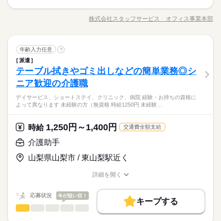
【月収例】138,600円～
＜病院＞幅広い年齢層の方々が活躍中！残業がほとんどない魅
3ヵ月以上
期間・時間
残業なし
残10未満
残20未満
1日7h以下
扶養内
未経験OK
新卒・第二
20代活躍
30代活躍
40代活躍
力的なお仕事ですよ！ 【お仕事の内容】人間ドック・健診
―･―･―･―･―･―･―･―･―･―･―･―･―･―
株式会社スタッフサービス オフィス事業本部
募集条件
9：00～15：00
交通費
即日スタート
職種/応募資格
履歴書不要
WEB登録
お仕事の特徴
給与/時間/休日
における事務業務全般…受付窓口での受付・会計業務｜受診者
応募する
土日祝休
このお仕事は、働いた分の給料を給料日を待たずに受け取れる
※残業はほとんどありません。
就業時間・曜日
の案内｜健診結果作成｜請求書作成｜データ入力・管理などを
◆リフレッシュできる休憩室完備！駐車場無料でマイカー通勤
『速払いサービス』を利用できます（利用規定あり）
働き方・環境
※休憩は６０分です。
お願いします。 ▼こちらのお仕事のほかにも 電話なしのコツコ
続きを読む
続きを読む
もＯＫ！ うれしい土日祝お休み！長期就業可能なお仕事を
残業なし
残10未満
残20未満
1日7h以下
扶養内
一般事務・OA事務
職種
ツ系データ入力や英語を使う事務、 大学やコールセンターなど
年齢入力任意
ご希望の方にオススメです！
?
社会保険制度
研修制度
資格支援
制服あり
服装自由
土日祝休
のお仕事も扱っています。 在宅のお仕事があるエリアも☆ 9
派遣
＜病院＞幅広い年齢層の方々が活躍中！残業がほとんどない魅
3ヵ月以上
期間・時間
日払い
週払い
禁煙・分煙
車OK
派遣活躍中
土曜 日曜 祝日
休日・休暇
月・10月スタートもご相談ください♪
働き方・環境
医療・介護・福祉関連
テーブル拭きやゴミ出しなどの簡単業務◎シ
応募資格
業界
力的なお仕事ですよ！ 【お仕事の内容】人間ドック・健診
9：00～15：00
お仕事の特徴
ルーティン
英語不要
における事務業務全般…受付窓口での受付・会計業務｜受診者
社会保険制度
研修制度
資格支援
制服あり
服装自由
※土・日・祝がお休みです。※企業カレンダーあります。
ニア歓迎の介護職
◆未経験者歓迎！ ※医療事務の経験がある方歓迎。【ＯＡス
※残業はほとんどありません。
の案内｜健診結果作成｜請求書作成｜データ入力・管理などを
キル】Ｅｘｃｅｌ（関数）
働く人の待遇向上
活かせるスキル
日払い
週払い
禁煙・分煙
車OK
派遣活躍中
※休憩は６０分です。
デイサービス、ショートステイ、クリニック、病院 経験・お持ちの資格に
お願いします。 ▼こちらのお仕事のほかにも 電話なしのコツコ
続きを読む
高収入
よって異なります 未経験の方（無資格 時給1250円 未経験…
Word
Excel
ツ系データ入力や英語を使う事務、 大学やコールセンターなど
ルーティン
英語不要
◆リフレッシュできる休憩室完備！駐車場無料でマイカー通勤
のお仕事も扱っています。 在宅のお仕事があるエリアも☆ 9
活かせるスキル
もＯＫ！ うれしい土日祝お休み！長期就業可能なお仕事を
時給 1,400円～
基本特徴
給与
Word
Excel
土曜 日曜 祝日
休日・休暇
月・10月スタートもご相談ください♪
詳しい募集要項をすべて見る
1,250円～1,400円
応募資格
時給
交通費全額支給
ご希望の方にオススメです！
未経験OK
新卒・第二
40代活躍
このお仕事は、働いた分の給料を給料日を待たずに受け取れる
続きを読む
※土・日・祝がお休みです。※企業カレンダーあります。
◆未経験者歓迎！ ※医療事務の経験がある方歓迎。【ＯＡス
介護助手
『速払いサービス』を利用できます（利用規定あり）
募集条件
キル】Ｅｘｃｅｌ（関数）
応募する
山梨県山梨市 / 東山梨駅近く
即日スタート
履歴書不要
WEB登録
働く人の待遇向上
基本特徴
長期
高収入
期間・時間
詳細を開く
就業時間・曜日
時給 1,400円～
給与
募集条件
職種/応募資格
お仕事の特徴
給与/時間/休日
未経験OK
新卒・第二
40代活躍
詳しい募集要項をすべて見る
8：00～15：00 ※休憩６０分。※７時半～１６時半／７時～１
残業なし
1日7h以下
16時前退社
土日祝休
このお仕事は、働いた分の給料を給料日を待たずに受け取れる
就業時間・曜日
６時もあります。
即日スタート
履歴書不要
WEB登録
応募状況
今が狙い目！
『速払いサービス』を利用できます（利用規定あり）
キープする
働き方・環境
残業なし
1日7h以下
16時前退社
土日祝休
介護助手
職種
低い
続きを読む
高い
多い年齢層
応募する
社会保険制度
研修制度
資格支援
日払い
週払い
働き方・環境