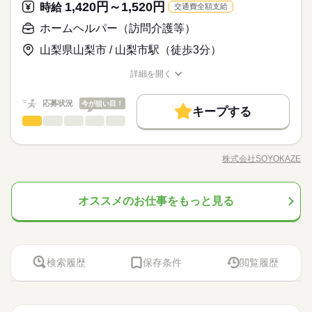
1,420円～1,520円
応募資格
時給
こと 何でも気軽に相談してくださいね。 ゆっくり慣れてもらえ
交通費全額支給
続きを読む
たら嬉しいです。
◆介護福祉士 ≪こんな人にオススメ≫ ・こつこつモクモクな仕
ホームヘルパー（訪問介護等）
休日・休暇
お仕事の特徴
日給 22,700円
給与
入浴介助やレクリエーションがなく、こつこつ作業がメイン！
事が好き ・夜遅くまで起きていることが多い ・丁寧に教えてく
詳しい募集要項をすべて見る
・完全週休2日制（シフト制） ・バースデイ休暇 ・有給休暇 ・
ご利用者さまも基本的な生活ができる人がほとんど。負担の大
山梨県山梨市 / 山梨市駅（徒歩3分）
れる環境が良い ＼研修はゆったり3ヵ月／ 新人さんに無理させ
働く人の待遇向上
※お給料は最短で翌日払いOK（規定有） ※残業代は別途支給
慶弔休暇 ・産前産後休暇（取得実績有り） ・育児休暇（取得実
きい介助もほとんどありません。ブランクや育休などから復帰
ないよう、 お仕事に慣れるまでは、 余裕のあるシフトを組んで
【交通費備考】 ※交通費全額支給（派遣先による） ※車通勤O
高収入
績有り） ・介護休暇
された方も活躍中です。
詳細を開く
います。 いつでも近くに先輩がいます。 気になること、心配な
続きを読む
K/規定あり
職種/応募資格
お仕事の特徴
給与/時間/休日
応募する
こと 何でも気軽に相談してくださいね。 ゆっくり慣れてもらえ
基本特徴
続きを読む
たら嬉しいです。
続きを読む
応募状況
今が狙い目！
未経験OK
新卒・第二
40代活躍
50代活躍
60代歓迎
続きを読む
キープする
日給 22,700円
給与
ホームヘルパー（訪問介護等）
職種
詳しい募集要項をすべて見る
ひとりで
みんなで
仕事の仕方
募集条件
働く人の待遇向上
基本特徴
高収入
※お給料は最短で翌日払いOK（規定有） ※残業代は別途支給
高齢者向け介護施設での夜勤業務です。夕食や朝食時の配膳・
1ヵ月～3ヵ月
期間・時間
【交通費備考】 ※交通費全額支給（派遣先による） ※車通勤O
交通費
即日スタート
主婦・主夫
学生歓迎
未経験OK
新卒・第二
40代活躍
50代活躍
60代歓迎
食事介助、就寝・起床時の移動や排泄介助など、夜間の生活支
K/規定あり
株式会社SOYOKAZE
しずか
にぎやか
職場の様子
＼シフト自由の登録制／ ◆週1日～OK ◆土日休み ◆平日のみ・
募集条件
職種/応募資格
お仕事の特徴
給与/時間/休日
援全般を担当。巡回や安否確認、急変時の対応、介護記録の作
応募する
外国人/留学生
履歴書不要
WEB登録
土日のみ ◆Wワークや扶養内 etc... ◎勤務時間 ￣￣￣￣￣￣
成も行います。空き時間にはフロアや居室の清掃、洗濯、物品
交通費
即日スタート
主婦・主夫
学生歓迎
続きを読む
就業時間・曜日
夜勤：16：00～翌9：00 夜勤：16：30～翌9：30 夜勤：17：00
補充などを行い、夜間でも快適な環境を整える役割です。
続きを読む
～翌10：00 ※勤務時間は施設によって異なります ◆3ヵ月のお
外国人/留学生
履歴書不要
WEB登録
オススメのお仕事をもっと見る
ホームヘルパー（訪問介護等）
医療・介護・福祉関連
業界
職種
残業なし
10時～出社
1日4h以下
扶養内
Wワーク可
ひとりで
みんなで
仕事の仕方
試し勤務も大歓迎 「自分に合ってるかな？」と 心配ならまず
続きを読む
就業時間・曜日
高齢者向け介護施設での夜勤業務です。夕食や朝食時の配膳・
1ヵ月～3ヵ月
期間・時間
週1日～
週2・3日
土日祝休
家庭都合休可
は短期でOK。 気に入っていただけたら 長期に切り替える
応募資格
残業なし
10時～出社
1日4h以下
扶養内
Wワーク可
食事介助、就寝・起床時の移動や排泄介助など、夜間の生活支
こともできます ◆家族やプライベートとの両立も応援 家庭の
しずか
にぎやか
職場の様子
＼シフト自由の登録制／ ◆週1日～OK ◆土日休み ◆平日のみ・
土日祝のみ
シフト勤務
援全般を担当。巡回や安否確認、急変時の対応、介護記録の作
介護職員初任者研修（ホームヘルパー２級）
事情や子育て・介護などと 両立できるようにサポートいたし
週1日～
週2・3日
土日祝休
家庭都合休可
休日・休暇
土日のみ ◆Wワークや扶養内 etc... ◎勤務時間 ￣￣￣￣￣￣
成も行います。空き時間にはフロアや居室の清掃、洗濯、物品
◆働いた分を必要な時に◆ 働いた分の給与を給料日前に受け取
検索履歴
保存条件
閲覧履歴
ます。 働き方については面談時にご相談ください。 ※未経験
働き方・環境
夜勤：16：00～翌9：00 夜勤：16：30～翌9：30 夜勤：17：00
土日祝のみ
シフト勤務
補充などを行い、夜間でも快適な環境を整える役割です。
【平日のみ】【土日祝休み】etc
れる「給与前払い制度」を導入。前借りではなく、実際の勤務
介護施設経験者（夜勤経験者優遇）
の方には、まず1～2ヶ月間 日中のお仕事で慣れていただき、
～翌10：00 ※勤務時間は施設によって異なります ◆3ヵ月のお
医療・介護・福祉関連
業界
ブランクOK
社会保険制度
研修制度
日払い
ライフスタイルに合わせてご相談いただけます
働き方・環境
実績に応じて利用できる福利厚生制度です。※入社翌月の第5営
介護福祉士あれば歓迎
その後、夜勤を始めていただきます。
試し勤務も大歓迎 「自分に合ってるかな？」と 心配ならまず
続きを読む
業日より利用可能 ◆幅広い世代が活躍中◆ 20代から60代まで幅
ブランクOK
社会保険制度
研修制度
日払い
禁煙・分煙
バイク自転車
車OK
派遣活躍中
は短期でOK。 気に入っていただけたら 長期に切り替える
広い世代のスタッフが活躍中！「子育てが落ち着いたので再び
続きを読む
応募資格