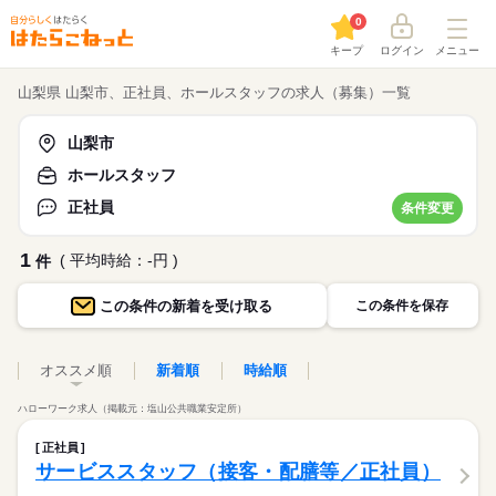
0
キープ
ログイン
メニュー
山梨県 山梨市、正社員、ホールスタッフの求人（募集）一覧
山梨市
ホールスタッフ
正社員
条件変更
1
( 平均時給：-円 )
件
この条件の
新着を受け取る
この条件を保存
オススメ順
新着順
時給順
ハローワーク求人（掲載元：塩山公共職業安定所）
正社員
サービススタッフ（接客・配膳等／正社員）