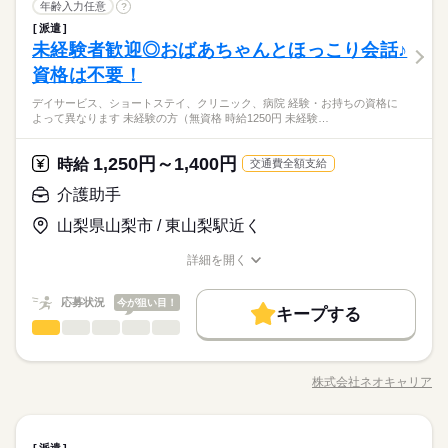
時間帯が変更となる場合があります。
医療事務・調剤事務
職種
事務、 大学やコールセンターなどのお仕事も扱っています。 在
年齢入力任意
続きを読む
料！車通勤を希望されている方にオススメです！
?
履歴書不要
WEB選考完結
勤務時間
宅のお仕事があるエリアも☆ 9月・10月スタートもご相談くださ
派遣
働き方・環境
〈病院〉質問しやすい環境！先輩社員が教えてくれます！
就業時間・曜日
い♪
医療・介護・福祉関連
未経験者歓迎◎おばあちゃんとほっこり会話♪
08：30～17：30
応募資格
業界
【お仕事の内容】受付窓口での受付・会計業務、患者さまのご
ブランクOK
産休・育休
社会保険制度
研修制度
休日・休暇
残業なし
残10未満
残20未満
10時～出社
※上記はシフトの一例となります。
お仕事の特徴
案内、診療報酬などの請求業務、診療データを使用した統計作
資格は不要！
◆業界経験問いません、ある方歓迎！※医療事務の経験が必要
業務上必要がある場合や
資格支援
禁煙・分煙
バイク自転車
車OK
成、診療情報の管理・分析などをお願いします。 ▼こちらのお
＜年間休日125日＞ ◆完全週休2日制（土日休み） ◆祝日 ◆年
16時前退社
土日祝休
です。【使用するＯＡスキル】Ｅｘｃｅｌ（関数）
基本特徴
配属先の都合により、
デイサービス、ショートステイ、クリニック、病院 経験・お持ちの資格に
仕事のほかにも 電話なしのコツコツ系データ入力や英語を使う
続きを読む
末年始休暇 ※上記は一例です。配属先により 当社の所定休日
働き方・環境
ルーティン
英語不要
PC不要
電話なし
未経験OK
新卒・第二
40代活躍
よって異なります 未経験の方（無資格 時給1250円 未経験…
時間帯が変更となる場合があります。
事務、 大学やコールセンターなどのお仕事も扱っています。 在
数と差がある場合は、 差分の調整を年末に行います。
◆ひと息つける休憩室完備！幅広い年齢層の方が活躍中！大型
ブランクOK
産休・育休
社会保険制度
研修制度
宅のお仕事があるエリアも☆ 9月・10月スタートもご相談くださ
連休あり★ 残業ほとんどなくプライベート充実♪駐車場無
時給 1,400円～
募集条件
給与
い♪
詳しい募集要項をすべて見る
続きを読む
1,250円～1,400円
応募資格
時給
資格支援
禁煙・分煙
バイク自転車
車OK
交通費全額支給
料！車通勤を希望されている方にオススメです！
即日スタート
履歴書不要
WEB登録
このお仕事は、働いた分の給料を給料日を待たずに受け取れる
休日・休暇
続きを読む
◆業界経験問いません、ある方歓迎！※医療事務の経験が必要
ルーティン
英語不要
PC不要
電話なし
介護助手
『速払いサービス』を利用できます（利用規定あり）
＜年間休日125日＞ ◆完全週休2日制（土日休み） ◆祝日 ◆年
就業時間・曜日
です。【使用するＯＡスキル】Ｅｘｃｅｌ（関数）
応募する
末年始休暇 ※上記は一例です。配属先により 当社の所定休日
山梨県山梨市 / 東山梨駅近く
残業なし
土日祝休
数と差がある場合は、 差分の調整を年末に行います。
基本特徴
募集条件
未経験OK
長期
新卒・第二
40代活躍
期間・時間
詳細を開く
働き方・環境
時給 1,400円～
給与
就業時間・曜日
職種/応募資格
お仕事の特徴
給与/時間/休日
即日スタート
履歴書不要
WEB登録
詳しい募集要項をすべて見る
続きを読む
8：30～17：00 ※残業はほとんどありません。※休憩は６０分
社会保険制度
研修制度
資格支援
日払い
週払い
このお仕事は、働いた分の給料を給料日を待たずに受け取れる
働き方・環境
です。
残業なし
土日祝休
応募状況
今が狙い目！
『速払いサービス』を利用できます（利用規定あり）
キープする
禁煙・分煙
車OK
社会保険制度
研修制度
資格支援
日払い
週払い
介護助手
職種
低い
続きを読む
高い
多い年齢層
応募する
活かせるスキル
禁煙・分煙
車OK
土曜 日曜 祝日
休日・休暇
●しっかり稼ぎたい ●今後も長く続けられる仕事がしたい そんな
長期
期間・時間
Word
Excel
活かせるスキル
方、 「介護」のお仕事はいかがでしょうか？ 介護といっても、
Word
Excel
※土・日・祝がお休みです。
株式会社ネオキャリア
男性
女性
男女の割合
職種/応募資格
お仕事の特徴
給与/時間/休日
最近では 経験や資格がまったくいらない “サポート”的なお仕事
8：30～17：00 ※残業はほとんどありません。※休憩は６０分
が増えてるんです。 たとえば、未経験・無資格の 新人さんにお
です。
任せするのは リネン（シーツ・枕カバー・タオル類） の補充・
続きを読む
介護助手
医療・介護・福祉関連
業界
職種
運搬 など 本当に誰でもできる カンタンなお仕事ばかり。 お仕
派遣