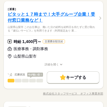
応募する
善手当は試用期間中（3ヶ月）は支給なし
格・未経験スタートの方が多く活躍しており、一人ひとりのペ
0 休憩60分 残業ほぼなし
品を機械にセットしてボタン操作する ・製品に不備がないか目
続きを読む
Wワーク可
週2・3日
平日休み
家庭都合休可
50代活躍
正社員登用
続きを読む
ースに合わせて成長を後押しします。新しいチャレンジを安心
製造（組立・加工）
その他
業界
職種
視でチェックする ・製品を仕分けたり、丁寧に包装する など、
募集条件
派遣
男性
女性
男女の割合
勤務先公開
交通費
勤務地固定
主婦・主夫
して始められる職場です。
シフト勤務
いろ～んな種類のお仕事があるので きっとあなたに合った職種
続きを読む
ピタッと１７時まで！大手グループ企業！受
＼モノづくり業界でのお仕事／ 仕分けや梱包、包装といった か
就業時間・曜日
続きを読む
が見つかるはず！ じっくりお話して一緒に ピッタリの配属先を
応募資格
働き方・環境
んたんなお仕事などが中心。 （そのほか、組立や加工などもあ
付窓口業務など！
長期
期間・時間
Wワーク可
週2・3日
平日休み
家庭都合休可
探していきましょう。
ひとりで
みんなで
仕事の仕方
ります！） 覚えやすいルーティンワークばかりなので 未経験の
＜工場でのお仕事が未経験の方も大歓迎！＞ ▼こんな方にピッ
ブランクOK
産休・育休
社会保険制度
研修制度
早番7：00～16：00 遅番10：00～19：00 夜勤17：00～翌10：0
山梨県山梨市 このお仕事は、働いた分の給料を給料日を待たずに受け取れ
方もすぐに慣れていきますよ♪ ▼具体的にはこんな感じ！ ・部
3割以上が10～30代の女性！テクノ・サービスのお仕事は、華や
シフト勤務
タリ ・自然体の自分で働きたい ・正社員になって安定したい ・
休日・休暇
る『速払いサービス』を利用できます（利用規定あり 業…
0 休憩60分 残業ほぼなし
資格支援
制服あり
バイク自転車
車OK
品を機械にセットしてボタン操作する ・製品に不備がないか目
続きを読む
かな職場じゃないからこそ「黙々働きたい」や「見た目を気に
働き方・環境
モクモク作業に興味がある ・デスクワークより 体を動かして
その他
業界
視でチェックする ・製品を仕分けたり、丁寧に包装する など、
◆有給休暇
せず通勤したい」という女性が多数活躍中。転勤がないので地
働きたい ※定年制度あり（満60歳）
ブランクOK
産休・育休
社会保険制度
研修制度
いろ～んな種類のお仕事があるので きっとあなたに合った職種
◆介護休暇
元で働きたい方にもおすすめ◎
1,400円～
時給
続きを読む
交通費全額支給
続きを読む
が見つかるはず！ じっくりお話して一緒に ピッタリの配属先を
◆育児休暇
資格支援
制服あり
バイク自転車
車OK
応募資格
医療事務・調剤事務
探していきましょう。
◆産前・産後休暇
＜工場でのお仕事が未経験の方も大歓迎！＞ ▼こんな方にピッ
お仕事の特徴
月給 190,000円～240,000円
給与
3割以上が10～30代の女性！テクノ・サービスのお仕事は、華や
山梨県山梨市
タリ ・自然体の自分で働きたい ・正社員になって安定したい ・
休日・休暇
詳しい募集要項をすべて見る
かな職場じゃないからこそ「黙々働きたい」や「見た目を気に
モクモク作業に興味がある ・デスクワークより 体を動かして
基本特徴
【給与備考】
◆有給休暇
せず通勤したい」という女性が多数活躍中。転勤がないので地
詳細を開く
働きたい ※定年制度あり（満60歳）
◆時間外手当あり
無期派遣
未経験OK
新卒・第二
20代活躍
30代活躍
職種/応募資格
お仕事の特徴
給与/時間/休日
◆介護休暇
元で働きたい方にもおすすめ◎
続きを読む
◆昇給あり（年1回）
応募する
◆育児休暇
募集条件
応募状況
今が狙い目！
◆産前・産後休暇
キープする
大量募集
交通費
即日スタート
主婦・主夫
医療事務・調剤事務
医療・介護・福祉関連
業界
職種
続きを読む
月給 190,000円～240,000円
給与
勤務時間
詳しい募集要項をすべて見る
履歴書不要
WEB選考完結
〈病院〉質問しやすい環境！先輩社員が教えてくれます！
基本特徴
【給与備考】
08：30～17：30
【お仕事の内容】受付窓口での受付・会計業務、患者さまのご
◆時間外手当あり
株式会社スタッフサービス オフィス事業本部
無期派遣
未経験OK
新卒・第二
20代活躍
30代活躍
就業時間・曜日
※上記はシフトの一例となります。
職種/応募資格
お仕事の特徴
給与/時間/休日
案内、診療報酬などの請求業務、診療データを使用した統計作
◆昇給あり（年1回）
募集条件
業務上必要がある場合や
成、診療情報の管理・分析などをお願いします。 ▼こちらのお
応募する
◆ひと息つける休憩室完備！幅広い年齢層の方が活躍中！大型
残業なし
残10未満
残20未満
10時～出社
配属先の都合により、
仕事のほかにも 電話なしのコツコツ系データ入力や英語を使う
続きを読む
連休あり★ 残業ほとんどなくプライベート充実♪駐車場無
大量募集
交通費
即日スタート
主婦・主夫
16時前退社
土日祝休