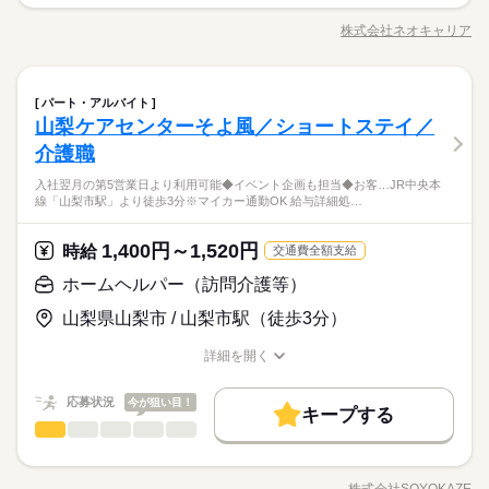
土曜 日曜 祝日
休日・休暇
●しっかり稼ぎたい ●今後も長く続けられる仕事がしたい そんな
長期
期間・時間
社会保険制度
研修制度
資格支援
日払い
週払い
禁煙・分煙
車OK
派遣活躍中
方、 「介護」のお仕事はいかがでしょうか？ 介護といっても、
※土・日・祝がお休みです。
株式会社ネオキャリア
男性
女性
男女の割合
職種/応募資格
お仕事の特徴
給与/時間/休日
最近では 経験や資格がまったくいらない “サポート”的なお仕事
8：00～15：00 ※休憩６０分。※７時半～１６時半／７時～１
禁煙・分煙
車OK
派遣活躍中
活かせるスキル
が増えてるんです。 たとえば、未経験・無資格の 新人さんにお
６時もあります。
活かせるスキル
Word
Excel
Word
Excel
任せするのは リネン（シーツ・枕カバー・タオル類） の補充・
続きを読む
介護助手
医療・介護・福祉関連
業界
職種
運搬 など 本当に誰でもできる カンタンなお仕事ばかり。 お仕
パート・アルバイト
低い
高い
多い年齢層
事に慣れてきたら、少しずつ 専門的なこともお任せしていきま
山梨ケアセンターそよ風／ショートステイ／
土曜 日曜 祝日
休日・休暇
●しっかり稼ぎたい ●今後も長く続けられる仕事がしたい そんな
す。 （食事・入浴・お手洗いのサポートなど） きちんと経験を
応募資格
方、 「介護」のお仕事はいかがでしょうか？ 介護といっても、
介護職
※土・日・祝がお休みです。
積めば、 今後長く必要とされる介護のお仕事。 あなたもはじめ
男性
女性
男女の割合
最近では 経験や資格がまったくいらない “サポート”的なお仕事
●無資格・未経験OK！ ●人柄重視の採用です ・48.8%が無資格
てみませんか？
入社翌月の第5営業日より利用可能◆イベント企画も担当◆お客…JR中央本
が増えてるんです。 たとえば、未経験・無資格の 新人さんにお
全国に、介護のお仕事が70000件以上！「未経験・無資格OK」
からスタート ・56.7％が未経験からスタート 「介護職員初任者
線「山梨市駅」より徒歩3分※マイカー通勤OK 給与詳細処…
任せするのは リネン（シーツ・枕カバー・タオル類） の補充・
続きを読む
「家から近いところ」「日勤のみ」「土日休み」「週2日」「1
研修」がとれる スクールもありますし、 資格がとれるまでは無
医療・介護・福祉関連
業界
運搬 など 本当に誰でもできる カンタンなお仕事ばかり。 お仕
日4h」など、あなたにぴったりの介護のお仕事をご紹介しま
資格・未経験でも 働ける職場をご紹介するなど、 介護未経験の
事に慣れてきたら、少しずつ 専門的なこともお任せしていきま
す。
1,400円～1,520円
時給
方を全力でバックアップします！ もちろん経験者の方や、 介護
続きを読む
交通費全額支給
す。 （食事・入浴・お手洗いのサポートなど） きちんと経験を
応募資格
福祉士、ケアマネージャー、 介護職員初任者研修等の資格保有
ホームヘルパー（訪問介護等）
積めば、 今後長く必要とされる介護のお仕事。 あなたもはじめ
者の方も大歓迎！
●無資格・未経験OK！ ●人柄重視の採用です ・48.8%が無資格
てみませんか？
お仕事の特徴
時給 1,250円～1,400円
給与
全国に、介護のお仕事が70000件以上！「未経験・無資格OK」
山梨県山梨市 / 山梨市駅（徒歩3分）
からスタート ・56.7％が未経験からスタート 「介護職員初任者
詳しい募集要項をすべて見る
「家から近いところ」「日勤のみ」「土日休み」「週2日」「1
研修」がとれる スクールもありますし、 資格がとれるまでは無
基本特徴
【経験・お持ちの資格によって異なります】 ■未経験の方（無資
日4h」など、あなたにぴったりの介護のお仕事をご紹介しま
詳細を開く
資格・未経験でも 働ける職場をご紹介するなど、 介護未経験の
格）：時給1250円～ ■未経験の方（有資格）：時給1300円～ ■
未経験OK
新卒・第二
20代活躍
30代活躍
40代活躍
職種/応募資格
お仕事の特徴
給与/時間/休日
す。
方を全力でバックアップします！ もちろん経験者の方や、 介護
続きを読む
経験者（無資格）：時給1330円～ ■経験者（有資格）：時給135
応募する
福祉士、ケアマネージャー、 介護職員初任者研修等の資格保有
50代活躍
0円～ ■介護福祉士：時給1400円 ※22時～翌5時の就労は深夜時
応募状況
今が狙い目！
キープする
者の方も大歓迎！
給適用 ※お給料は最短で週払いOK！（規定有） ※残業代は別
続きを読む
ホームヘルパー（訪問介護等）
職種
募集条件
続きを読む
ひとりで
みんなで
仕事の仕方
時給 1,250円～1,400円
給与
途全額支給 【月給例】 月給220000円（月22日勤務・実働1日8
詳しい募集要項をすべて見る
交通費
即日スタート
主婦・主夫
学生歓迎
お客様の笑顔と安心を支える介護のお仕事です。日常生活のサ
h） ※未経験の方（無資格）：時給1250円で算出した場合とな
基本特徴
【経験・お持ちの資格によって異なります】 ■未経験の方（無資
ポートや身体介助（食事・入浴・排せつ・移乗など）をはじ
ります。 【交通費備考】 ※交通費全額支給（派遣先による） ※
1ヵ月～3ヵ月
期間・時間
外国人/留学生
WEB登録
株式会社SOYOKAZE