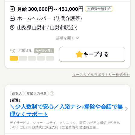
ール例 ------ 9：00～ 出勤／ユニフォームに着替え、打ち合わせ
もあります！ ■自転車デリバリースタッフ 免許がなくても大丈
庭の都合でのお休みにも 理解がある職場です。 言いづらいこ
との旅行など、 イレギュラーなお休みも相談にのります◎ ◆う
■ガッツリ稼ぎたいフリーターさん ■Wワークの方も歓迎！
続きを読む
先によって異なります。 詳しい内容やリアルな情報は、
日払い
週払い
禁煙・分煙
PC不要
電話なし
9：30～ お茶を配りながら、利用者さんとお話 10：00～ お部屋
続きを読む
夫！ 自転車でお届けするお仕事です。 最初は先輩と一緒に配達
とはコーディネーターが 代わりにお伝えします。 なんでも相談
れしい社割あり◎ ￣￣￣￣￣￣￣￣￣￣ なんとスタッフ割引で
続きを読む
300,000円～451,000円
応募資格
月給
交通費全額支給
コーディネーターから事前にしっかり お伝えします。 ※
の清掃やシーツ交換 10：30～ 入浴のサポート 12：00～ お昼ご
START！ 徐々に慣れてきたらひとりでお願いします♪
してくださいね。
ピザを購入できます！ 仕事終わりの夕飯に、 友達とのパーティ
ご紹介先のメリット情報だけでなく デメリット情報もし
■高校生OK！ ■未経験でも大歓迎！ ■要・原付免許（原付バイク
はんの準備／食事のサポート 13：00～ 休憩（交代でひとり1時
ホームヘルパー（訪問介護等）
で、 …など、使うシーンは様々です◎ ※一部店舗によって異な
続きを読む
っかりお伝えすることで 入職後のミスマッチを減らし、
時給 1,052円～
給与
／ ピザーラで働く おすすめポイント◎ ＼ ◆予定が立てや
での配達の場合） ※自転車デリバリー／インストアの場合必要
間ずつ） 14：00～ レクリエーションやイベント 15：00～ 利用
休日・休暇
詳しい募集要項をすべて見る
ります。 ◆未経験大歓迎◎ ￣￣￣￣￣￣￣￣ ピザーラが初めて
お仕事の特徴
本当に納得できる転職を目指します！
すい◎ ￣￣￣￣￣￣￣￣￣￣ シフトは1週間ごとの提出なの
山梨県山梨市 / 山梨市駅近く
ありません。 ＼こんな方大歓迎！／ ■学校帰りや・土日に働き
者さんとおさんぽ 16：00～ おやつの準備、片付け 16：30～ 記
【給与備考】 ［1］デリバリー 時給1052円以上 ※22時以降時給
のアルバイトだったってスタッフもたくさん！ 未経験の方でも
■希望シフト制 ■急なお休みが必要な時も安心 体調不良やご家
で、 スケジュールが立てやすいですよ！ また、テスト前や友達
たい学生さん！ ■扶養範囲内の短時間で働きたい主婦（夫）さん
録の記入／業務引継ぎ 17：00～ 退勤 ※ スケジュールは勤務
基本特徴
25％UP 【交通費備考】
しっかり研修を行うので 安心して応募してくださいね！
庭の都合でのお休みにも 理解がある職場です。 言いづらいこ
との旅行など、 イレギュラーなお休みも相談にのります◎ ◆う
詳細を開く
■ガッツリ稼ぎたいフリーターさん ■Wワークの方も歓迎！
続きを読む
先によって異なります。 詳しい内容やリアルな情報は、
未経験OK
新卒・第二
40代活躍
正社員登用
職種/応募資格
お仕事の特徴
給与/時間/休日
応募する
とはコーディネーターが 代わりにお伝えします。 なんでも相談
れしい社割あり◎ ￣￣￣￣￣￣￣￣￣￣ なんとスタッフ割引で
続きを読む
コーディネーターから事前にしっかり お伝えします。 ※
してくださいね。
ピザを購入できます！ 仕事終わりの夕飯に、 友達とのパーティ
ご紹介先のメリット情報だけでなく デメリット情報もし
募集条件
続きを読む
応募状況
今が狙い目！
で、 …など、使うシーンは様々です◎ ※一部店舗によって異な
続きを読む
キープする
っかりお伝えすることで 入職後のミスマッチを減らし、
時給 1,052円～
給与
勤務先公開
主婦・主夫
学生歓迎
履歴書不要
ホームヘルパー（訪問介護等）
職種
詳しい募集要項をすべて見る
続きを読む
ります。 ◆未経験大歓迎◎ ￣￣￣￣￣￣￣￣ ピザーラが初めて
男性
女性
本当に納得できる転職を目指します！
男女の割合
【給与備考】 ［1］デリバリー 時給1052円以上 ※22時以降時給
のアルバイトだったってスタッフもたくさん！ 未経験の方でも
難病や事故などでおひとりで生活ができなくなった方の ご自宅
就業時間・曜日
基本特徴
長期
期間・時間
未経験OK
新卒・第二
40代活躍
正社員登用
25％UP 【交通費備考】
しっかり研修を行うので 安心して応募してくださいね！
での生活と命を支えるサポート行います。 ◎未経験から始める
募集条件
残業なし
扶養内
週1日～
週2・3日
ユースタイルラボラトリー株式会社
週4日
ひとりで
みんなで
仕事の仕方
勤務先公開
主婦・主夫
学生歓迎
履歴書不要
［1］デリバリー 平 日 16：00～22：00 土日祝 11：00～22：0
職種/応募資格
お仕事の特徴
給与/時間/休日
方が8割です！ ▼具体的な内容 ・住み慣れた自宅で笑顔で生活
応募する
0 ※土日祝の中で出勤できる人大歓迎！ シフトは毎週提出で
就業時間・曜日
できる暮らしのサポート ・お食事や掃除などの身のまわりのサ
家庭都合休可
土日祝のみ
シフト勤務
続きを読む
予定が立て易いです！ レポート提出・テスト期間も安心♪♪
ポート ・お着替えや洗濯など、清潔な暮らしを保つサポート ・
続きを読む
残業なし
扶養内
週1日～
週2・3日
週4日
働き方・環境
様々な都合において応相談（＾＿＾ｖ ●週1日、1日3時間以上か
ホームヘルパー（訪問介護等）
医療・介護・福祉関連
業界
職種
見まもりサポート（医療的ケアの必要な方など） ■お仕事を覚え
高収入
年齢入力任意
続きを読む
?
男性
女性
男女の割合
らも勤務OKです！ ●試験中は週0でもOK！ “お届け先の笑顔
家庭都合休可
土日祝のみ
シフト勤務
続きを読む
るまで、先輩スタッフが一緒にケアにあたります♪ ■ケアを受け
ブランクOK
社会保険制度
研修制度
制服あり
派遣
難病や事故などでおひとりで生活ができなくなった方の ご自宅
長期
期間・時間
が、あなたのやりがいに” シフト制で短期・短時間の勤務も可能
働き方・環境
る方の気持ちに寄り添う充実したお仕事です！ ■ 一人ひとりと
＼少人数制で安心／入浴ナシ♪掃除や会話で無
応募資格
での生活と命を支えるサポート行います。 ◎未経験から始める
禁煙・分煙
駅5分以内
バイク自転車
車OK
です。 友達と一緒の応募もOK！初バイトでも安心！ 未経験の
向き合えるので 流れ作業の施設介護とは違った やりがいが
ひとりで
みんなで
仕事の仕方
［1］デリバリー 平 日 16：00～22：00 土日祝 11：00～22：0
ブランクOK
社会保険制度
研修制度
制服あり
方が8割です！ ▼具体的な内容 ・住み慣れた自宅で笑顔で生活
理なくサポート
■未経験・無資格OK！ ■男性女性問わず活躍中！ ■前職が営業、
方にも、優しく・丁寧に教えます。
休日・休暇
感じられます
0 ※土日祝の中で出勤できる人大歓迎！ シフトは毎週提出で
できる暮らしのサポート ・お食事や掃除などの身のまわりのサ
◆手に職つけられる！ ユースタイルラボラトリーでは、 働きな
販売・接客、店長職、事務職など、様々な方が活躍中！ 【こん
禁煙・分煙
駅5分以内
バイク自転車
車OK
予定が立て易いです！ レポート提出・テスト期間も安心♪♪
デイサービス、ショートステイ、クリニック、病院 お給料は最短で翌日払
ポート ・お着替えや洗濯など、清潔な暮らしを保つサポート ・
続きを読む
シフト提出は週1回です！
がら医療介護系資格を取ることができます！ 一生もののスキル
な方におすすめ！】 ・訪問介護、ケアの仕事がはじめて ・最初
いOK（規定有 残業代は別途支給【交通費備考 交通費全額…
様々な都合において応相談（＾＿＾ｖ ●週1日、1日3時間以上か
医療・介護・福祉関連
業界
見まもりサポート（医療的ケアの必要な方など） ■お仕事を覚え
プライベートや学校の予定とも調整しやすいと
を身につけましょう☆ ◆無資格・未経験者大歓迎！ 実は入社さ
はきちんと学びたい ・人の役に立つ仕事がしたい ・もっとスキ
らも勤務OKです！ ●試験中は週0でもOK！ “お届け先の笑顔
続きを読む
るまで、先輩スタッフが一緒にケアにあたります♪ ■ケアを受け
スタッフからも好評です◎
れた方の8割以上が業界未経験者。 飲食や販売などの接客業、そ