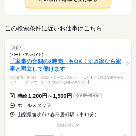
この検索条件に近いお仕事はこちら
高収入
パート・アルバイト
「家事の合間の2時間」もOK！すき家なら家
事と両立して働けます
・ご案内・盛つけ・お会計・テーブルの片付け などまずは簡単な業務から
スタート セルフオーダー導入なので接客がカンタン】…
1,200円～1,500円
時給
交通費一部支給
ホールスタッフ
山梨県笛吹市 / 春日居町駅（車11分）
詳細を開く
職種/応募資格
お仕事の特徴
給与/時間/休日