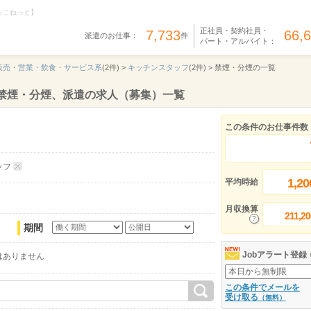
らこねっと】
正社員・契約社員・
7,733
66,
派遣のお仕事：
件
パート・アルバイト：
販売・営業・飲食・サービス系
(2件) >
キッチンスタッフ
(2件) >
禁煙・分煙の一覧
禁煙・分煙、派遣の求人（募集）一覧
この条件のお仕事件数
ッフ
1,20
平均時給
月収換算
211,20
期間
Jobアラート登録
はありません
この条件でメールを
受け取る
（無料）