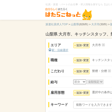
社員・派遣・パートのお仕事・求人情報を探すなら【はた
派遣社員求人TOP
>
山梨県
(826件) >
大月市
(30件) >
山梨県 大月市、キッチンスタッフ、
エリア
大月市
追加･変更
駅・沿線選択
職種
キッチンスタ
追加･変更
こだわり
禁煙・分煙
追加･変更
給与
雇用形態
選択中の条件
追加･変更
キーワード