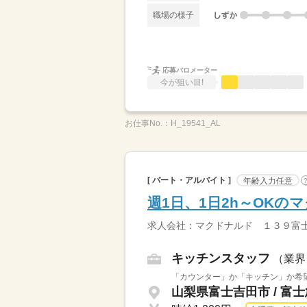
職場の様子
応募バロメーター
今が狙い目!
お仕事No.：
H_19541_AL
[ パート・アルバイト ]
年齢入力任意
週1日、1日2h～OK
求人会社：マクドナルド １３９富
キッチンスタッフ
（業界
「カウンター」か「キッチン」か希望
山梨県富士吉田市 / 富