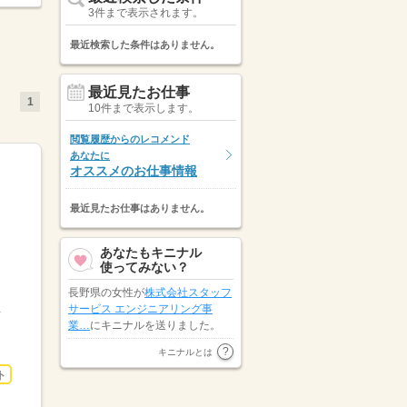
3件まで表示されます。
最近検索した条件はありません。
最近見たお仕事
1
10件まで表示します。
閲覧履歴からのレコメンド
あなたに
オススメのお仕事情報
最近見たお仕事はありません。
あなたもキニナル
使ってみない？
長野県の女性が
株式会社スタッフ
まにお出しする 食事...
サービス エンジニアリング事
業…
にキニナルを送りました。
山梨県の男性が
キャリアリンク株
キニナルとは
式会社（東証プライム市場）
にキ
ト
ニナルを送りました。