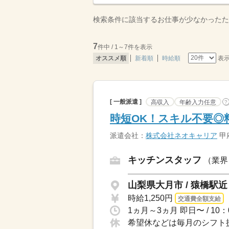
検索条件に該当するお仕事が少なかったた
7
件中 / 1～7件を表示
表
オススメ順
新着順
時給順
[ 一般派遣 ]
高収入
年齢入力任意
?
時短OK！スキル不要◎
派遣会社：
株式会社ネオキャリア
甲
キッチンスタッフ
（業界
山梨県大月市 / 猿橋駅近
時給1,250円
交通費全額支給
希望休などは毎月のシフト提