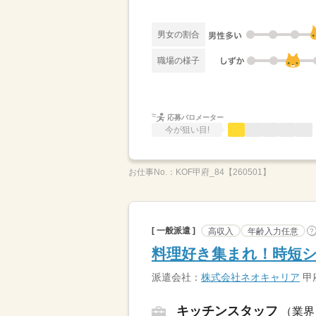
男女の割合
職場の様子
応募バロメーター
今が狙い目!
お仕事No.：
KOF甲府_84【260501】
[ 一般派遣 ]
高収入
年齢入力任意
?
料理好き集まれ！時短シ
派遣会社：
株式会社ネオキャリア
甲
キッチンスタッフ
（業界