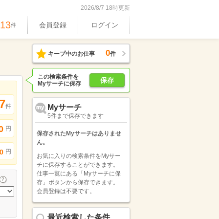
2026/8/7 18時更新
613
会員登録
ログイン
件
0
キープ中のお仕事
件
この検索条件を
保存
Myサーチに保存
7
件
Myサーチ
5件まで保存できます
0
円
保存されたMyサーチはありませ
ん。
円
0
お気に入りの検索条件をMyサー
チに保存することができます。
仕事一覧にある「Myサーチに保
存」ボタンから保存できます。
会員登録は不要です。
最近検索した条件