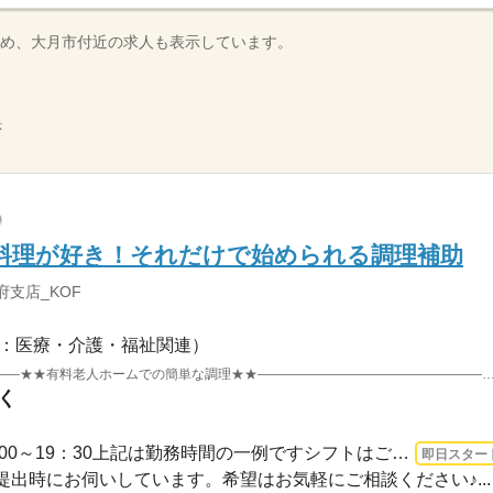
め、大月市付近の求人も表示しています。
示
料理が好き！それだけで始められる調理補助
府支店_KOF
：医療・介護・福祉関連）
――――――――――――――――――★★有料老人ホームでの簡単な調理★★――――――――――――――――――◇ご利用者さ
く
1ヵ月～3ヵ月 即日〜 / 10：00～19：30上記は勤務時間の一例ですシフトはご希望に合わ...
即日スター
出時にお伺いしています。希望はお気軽にご相談ください♪...