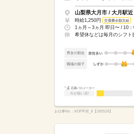
山梨県大月市 / 大月駅近
時給1,250円
交通費全額支給
希望休などは毎月のシフト提
男女の割合
職場の様子
応募バロメーター
今が狙い目!
お仕事No.：
KOF甲府_6【260528】