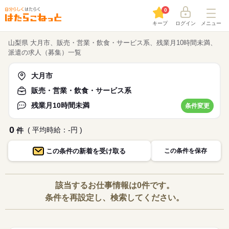
0
キープ
ログイン
メニュー
山梨県 大月市、販売・営業・飲食・サービス系、残業月10時間未満、
派遣の求人（募集）一覧
大月市
販売・営業・飲食・サービス系
残業月10時間未満
条件変更
0
( 平均時給：-円 )
件
この条件の
新着を受け取る
この条件を保存
該当するお仕事情報は0件です。
条件を再設定し、検索してください。