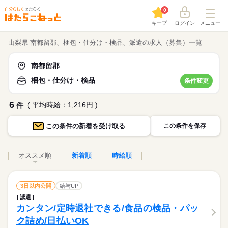
0
キープ
ログイン
メニュー
山梨県 南都留郡、梱包・仕分け・検品、派遣の求人（募集）一覧
南都留郡
梱包・仕分け・検品
条件変更
6
( 平均時給：1,216円 )
件
この条件の
新着を受け取る
この条件を保存
オススメ順
新着順
時給順
3日以内公開
給与UP
派遣
カンタン/定時退社できる/食品の検品・パッ
ク詰め/日払いOK