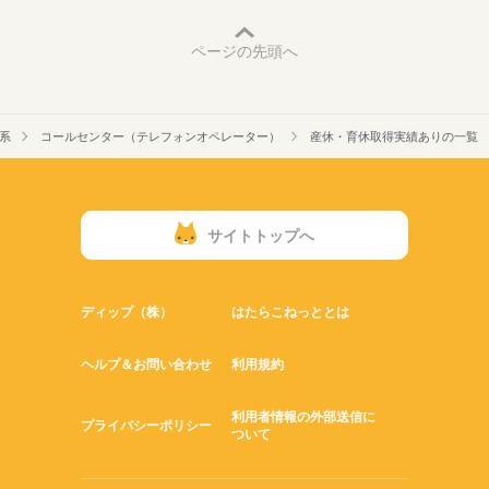
ページの先頭へ
系
コールセンター（テレフォンオペレーター）
産休・育休取得実績ありの一覧
サイトトップへ
ディップ（株）
はたらこねっととは
ヘルプ＆お問い合わせ
利用規約
利用者情報の外部送信に
プライバシーポリシー
ついて