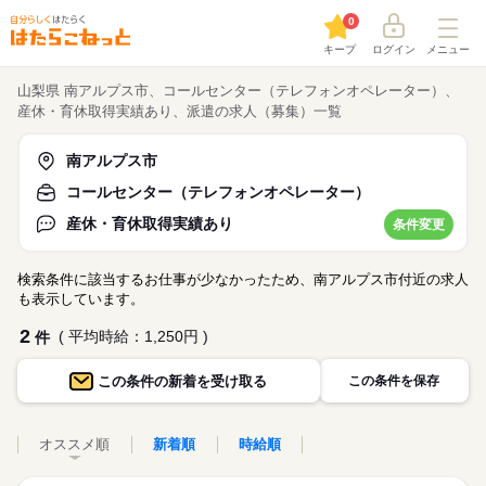
0
キープ
ログイン
メニュー
山梨県 南アルプス市、コールセンター（テレフォンオペレーター）、
産休・育休取得実績あり、派遣の求人（募集）一覧
南アルプス市
コールセンター（テレフォンオペレーター）
産休・育休取得実績あり
条件変更
検索条件に該当するお仕事が少なかったため、南アルプス市付近の求人
も表示しています。
2
( 平均時給：1,250円 )
件
この条件の
新着を受け取る
この条件を保存
オススメ順
新着順
時給順