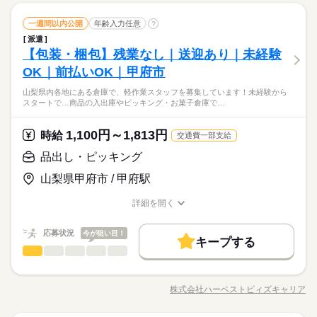
募集条件
残業なし
残10未満
残20未満
家庭都合休可
定有） ・定着率高め ・派遣スタッフ在籍多数 【アピールポイン
続きを読む
用いて 出荷前の仮置き場へ移動します！ 難しい作業ではないの
続きを読む
「08：30～17：15」 ■実働：7時間45分 ■休憩：60分 ■残業：0
しずか
にぎやか
交通費
勤務地固定
主婦・主夫
履歴書不要
職場の様子
ト】 ・長期連休あり！！ 趣味や旅行などで仕事の疲れを癒し
品出し・ピッキング
職種
土曜 日曜 祝日
休日・休暇
で 未経験の方もご安心ください♪ 【就業時間相談可能】 生活ス
一週間以内公開
年齢入力任意
?
働き方・環境
～20H/月 期間：長期（3ヶ月以上） ＝＝＝＝＝＝＝＝＝＝＝＝
男性
女性
男女の割合
メーカー関連
て下さい♪ ・未経験者歓迎★ブランクOK！！ 久しぶりに昔や
業界
タイルに合わせて お仕事出来ます（＊‘ω‘ ＊） 【お昼休憩につ
WEB登録
＝＝＝＝ 安心して始められる職場環境が充実しています♪ 【職
派遣
／ 出荷準備に伴うピッキング作業 ＼ 倉庫内での出荷準備に伴う
土、日、祝日
ブランクOK
社会保険制度
研修制度
制服あり
っていたお仕事に携わる♪ワクワク♪ ・車通勤OK！バイク通勤O
いて】 休憩室でも車の中でも自由に休憩できます◎ さらに時間
就業時間・曜日
【包装・梱包】残業なし｜送迎あり｜未経験
場環境】 ・未経験の方をしっかり教育していく教育体制 ・ミス
応募資格
ピッキング作業をお願いします！ 具体的には… ￣￣￣￣￣￣ ピ
K！ ・リモート面談（登録）OK！ ・地域密着型の派遣会社の
内に戻れれば外出もOK！！ 過ごしやすい方法でリラックスして
ひとりで
みんなで
服装自由
週払い
禁煙・分煙
バイク自転車
車OK
仕事の仕方
が起きないための工夫がしてある マニュアル化してある作業
続きを読む
ッキングリストを用いて 指定の商品を指定された数だけ ラック
■企業カレンダーあり
残業なし
残10未満
残20未満
家庭都合休可
OK｜前払いOK｜甲府市
経験不問！未経験者歓迎 ◆20代～60代の シニア層までの男性
為、転勤なし！！ ・学歴不問、フリーター歓迎 ・長期でお仕事
ください（＊´ω｀＊）
続きを読む
・空調完備 ・整理整頓されたキレイな職場 ・制服無料貸与（規
やパレットに集めます！ ↓ 運集めた商品をハンドリフトなどを
（GW/お盆/年末年始の長期休暇有）
働き方・環境
社員食堂
派遣活躍中
英語不要
電話なし
活躍中！ ◆軽作業デビュー大歓迎！ ◆主婦（夫）活躍中！ ◆お
できる方歓迎
定有） ・定着率高め ・派遣スタッフ在籍多数 【アピールポイン
【就業時間相談可◎もくもく軽作業】土日祝休み◎残業なし◎
山梨県内各地にある倉庫で、軽作業スタッフを募集しています！未経験から
用いて 出荷前の仮置き場へ移動します！ 難しい作業ではないの
続きを読む
問合せだけでもOK！ 【学歴】 ◆学歴不問！人柄重視◎
しずか
にぎやか
職場の様子
ブランクOK
社会保険制度
研修制度
制服あり
スタートで…商品の入出庫やピッキング・お菓子倉庫で…
ト】 ・長期連休あり！！ 趣味や旅行などで仕事の疲れを癒し
時短勤務OK◎幅広い世代の男性活躍中（＊‘∀‘）出荷準備に伴う
土曜 日曜 祝日
休日・休暇
で 未経験の方もご安心ください♪ 【就業時間相談可能】 生活ス
メーカー関連
て下さい♪ ・未経験者歓迎★ブランクOK！！ 久しぶりに昔や
業界
ピッキングスタッフ募集★車・バイク・自転車通勤OK！/無料駐
タイルに合わせて お仕事出来ます（＊‘ω‘ ＊） 【お昼休憩につ
服装自由
週払い
禁煙・分煙
バイク自転車
車OK
続きを読む
土、日、祝日
っていたお仕事に携わる♪ワクワク♪ ・車通勤OK！バイク通勤O
車場完備（敷地内）/WEB登録OK◎
いて】 休憩室でも車の中でも自由に休憩できます◎ さらに時間
1,100円～1,813円
応募資格
時給
交通費一部支給
社員食堂
派遣活躍中
英語不要
電話なし
K！ ・リモート面談（登録）OK！ ・地域密着型の派遣会社の
内に戻れれば外出もOK！！ 過ごしやすい方法でリラックスして
■企業カレンダーあり
経験不問！未経験者歓迎 ◆20代～60代の シニア層までの男性
為、転勤なし！！ ・学歴不問、フリーター歓迎 ・長期でお仕事
品出し・ピッキング
ください（＊´ω｀＊）
時給 1,150円～
給与
（GW/お盆/年末年始の長期休暇有）
活躍中！ ◆軽作業デビュー大歓迎！ ◆主婦（夫）活躍中！ ◆お
できる方歓迎
詳しい募集要項をすべて見る
お仕事の特徴
【就業時間相談可◎もくもく軽作業】土日祝休み◎残業なし◎
山梨県甲府市 / 甲府駅
問合せだけでもOK！ 【学歴】 ◆学歴不問！人柄重視◎
【給与備考】 【月収例：実働8時間の場合】 時給1,150円×8H×2
時短勤務OK◎幅広い世代の男性活躍中（＊‘∀‘）出荷準備に伴う
基本特徴
1日＝193,200円 ※残業代は含まれておりません ■給料日：15日
ピッキングスタッフ募集★車・バイク・自転車通勤OK！/無料駐
詳細を開く
続きを読む
〆/翌月15日払い ■前渡し制度あります！※稼働分より （日払
未経験OK
新卒・第二
20代活躍
30代活躍
40代活躍
車場完備（敷地内）/WEB登録OK◎
職種/応募資格
お仕事の特徴
給与/時間/休日
応募する
い、週払いとは異なります） ※当社規定あり
50代活躍
60代歓迎
続きを読む
応募状況
今が狙い目！
キープする
時給 1,150円～
給与
募集条件
続きを読む
品出し・ピッキング
その他
業界
職種
詳しい募集要項をすべて見る
【給与備考】 【月収例：実働8時間の場合】 時給1,150円×8H×2
交通費
勤務地固定
主婦・主夫
履歴書不要
基本特徴
山梨県内各地にある倉庫で、 軽作業スタッフを募集していま
長期
期間・時間
1日＝193,200円 ※残業代は含まれておりません ■給料日：15日
す！ 未経験からスタートできる 簡単な業務ばかりをご用意しま
WEB登録
未経験OK
新卒・第二
20代活躍
30代活躍
40代活躍
〆/翌月15日払い ■前渡し制度あります！※稼働分より （日払
株式会社ハーベストビィズキャリア
09：00～13：00 13：00～17：00 09：00～20：00 ＊09：00～1
職種/応募資格
お仕事の特徴
給与/時間/休日
した。 ▼具体的には… ・商品の入出庫やピッキング ・お菓子倉
応募する
い、週払いとは異なります） ※当社規定あり
8：00 ＊10：00～19：00 ＊10：00～16：00 ＊12：00～20：00
50代活躍
60代歓迎
庫でのライン作業 ・商品の検品や梱包、作業補助 ・フォークリ
就業時間・曜日
甲府市、甲斐市、中央市、昭和町、南アルプス市、韮崎市、笛
続きを読む