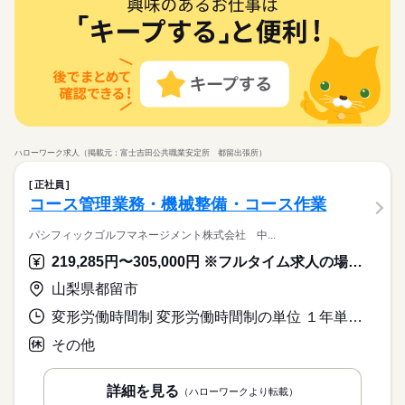
品出し・ピッキング
職種
安心な先輩スタッフからの丁寧なサポート・アドバイス有
08：30～17：30
08：30～17：30（休憩75分）
＼人間ドッグの案内スタッフ／ 【未経験OK】 経験・資格不問
医療・介護・福祉関連
応募資格
業界
で挑戦できます。 お任せするお仕事は ・人間ドッグを受診され
お仕事の特徴
る方の案内・誘導 ・書類の受け取り になります。 医療機関（病
不問 ■未経験＆無資格OK こんな方はぜひ！ □医療・看護分野の
土曜 日曜 祝日
休日・休暇
院や医療センター）での勤務経験の無い方も活躍中の職場にな
お仕事に興味がある方 □子育てが落ち着いてお仕事復帰を考えて
基本特徴
ります♪
続きを読む
いる方 □景気に左右されない安定した働き方を希望される方
土日祝（会社カレンダーによる）
未経験OK
新卒・第二
40代活躍
50代活躍
60代歓迎
【人間ドッグの誘導・案内スタッフ】残業ほぼなし｜未経験OK
続きを読む
｜無資格OK人気のお仕事｜初めて病院勤務にチャレンジの方も
募集条件
応募資格
安心な先輩スタッフからの丁寧なサポート・アドバイス有
交通費
主婦・主夫
ハローワーク求人（掲載元：富士吉田公共職業安定所 都留出張所）
続きを読む
不問 ■未経験＆無資格OK こんな方はぜひ！ □医療・看護分野の
時給 1,135円～
給与
就業時間・曜日
お仕事に興味がある方 □子育てが落ち着いてお仕事復帰を考えて
正社員
詳しい募集要項をすべて見る
いる方 □景気に左右されない安定した働き方を希望される方
コース管理業務・機械整備・コース作業
●別途交通費支給
家庭都合休可
基本特徴
●稼働分前払い制度あり（規定あり）
働き方・環境
続きを読む
パシフィックゴルフマネージメント株式会社 中...
会社規定に沿って支給
未経験OK
新卒・第二
40代活躍
50代活躍
60代歓迎
応募する
ブランクOK
社会保険制度
制服あり
禁煙・分煙
219,285円〜305,000円 ※フルタイム求人の場合は月額（換算額）、パート求人の場合は時間額を表示しています。
募集条件
就業時間・曜日
交通費
主婦・主夫
働き方・環境
時給 1,135円～
給与
家庭都合休可
山梨県都留市
長期
期間・時間
詳しい募集要項をすべて見る
続きを読む
ブランクOK
社会保険制度
制服あり
禁煙・分煙
●別途交通費支給
●8：15～16：45 実働：7時間40分 休憩：50分 残業：なし ▽私
変形労働時間制 変形労働時間制の単位 １年単位 就業時間１ 6時00分〜16時00分 就業時間２ 6時30分〜16時30分 就業時間３ 5時30分〜15時30分
●稼働分前払い制度あり（規定あり）
生活との両立が目指せる ￣￣￣￣￣￣￣￣￣￣￣￣￣ 「家族と
会社規定に沿って支給
その他
の時間も欲しい」 「家事の時間が足りない」など… 今の生活に
応募する
合わせた時間帯の お仕事もご紹介可能です。 面談時にぜひ教え
てください！"
続きを読む
詳細を見る
（ハローワークより転載）
長期
期間・時間