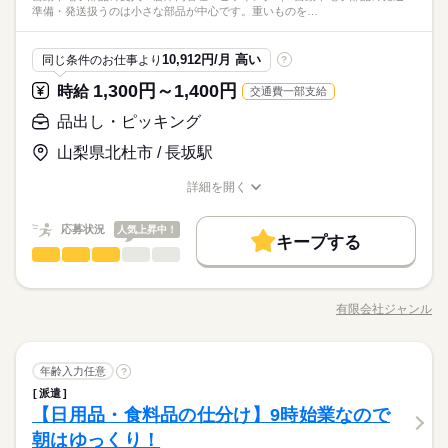
準備・発送扱うのは小さな部品が中心です。重いものを…
10,912円/月 高い
同じ条件のお仕事より
?
1,300円～1,400円
時給
交通費一部支給
品出し・ピッキング
山梨県北杜市 / 長坂駅
詳細を開く
職種/応募資格
お仕事の特徴
給与/時間/休日
応募状況
人気上昇中！
キープする
品出し・ピッキング
職種
男性
女性
男女の割合
自動車に使われる電子部品の 管理や発送準備をお任せします。
大きく分けて2つの業務があり、 希望に合わせて働けます！ ▼
有限会社ジャンル
ひとりで
みんなで
仕事の仕方
職種/応募資格
お仕事の特徴
給与/時間/休日
具体的には… （1） ・自動車電子部品の受入 ・倉庫内管理 ・ピ
続きを読む
ッキング （2） ・自動車電子部品の発送準備・発送 扱うのは小
さな部品が中心です。 重いものを運ぶ負担が少なく、 安定して
続きを読む
しずか
にぎやか
職場の様子
品出し・ピッキング
職種
長く働きたい方に 最適な職場環境ですよ◎ 丁寧な指導があるの
年齢入力任意
?
男性
女性
男女の割合
運輸関連
業界
で、 未経験の方もご安心ください♪
派遣
自動車に使われる電子部品の 管理や発送準備をお任せします。
【日用品・食料品の仕分け】9時始業なので
応募資格
大きく分けて2つの業務があり、 希望に合わせて働けます！ ▼
ひとりで
みんなで
仕事の仕方
具体的には… （1） ・自動車電子部品の受入 ・倉庫内管理 ・ピ
朝はゆっくり！
特別な経験や資格は不要です！
続きを読む