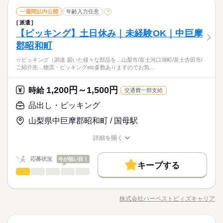
※上記は勤務時間の例です。 ★9：00～20：00の間で 実働4時
フトでの運搬 （資格を活かして働けます） 勤務地は韮崎市、中
続きを読む
募集条件
吹市のお仕事は、HarvestBizCareer甲府営業所にお任せ下さい。
残業なし
10時～出社
1日4h以下
1日7h以下
間から勤務OK！ ■実働：4～8時間 ■休憩：60分（実働6時間未
続きを読む
品出し・ピッキング
職種
央市、甲府市、 南アルプス市などから選べます。 土日祝休みで
一週間以内公開
年齢入力任意
?
交通費
勤務地固定
主婦・主夫
履歴書不要
満は休憩無し） ■残業：なし 【 職場環境 】 ■幅広い世代の男性
続きを読む
私生活も充実★ 安定してしっかり働きたい方や 時短でご家庭と
16時前退社
週4日
土日祝休
家庭都合休可
派遣
山梨県内各地にある倉庫で、 軽作業スタッフを募集していま
長期
期間・時間
活躍中♪ ■ロッカーあり（鍵付き） ■休憩室あり ■自動販売機あ
両立したい方も 大歓迎です！ 他にも様々なお仕事がございま
WEB登録
その他
【ピッキング】土日休み｜未経験OK｜中巨摩
応募資格
業界
お仕事の特徴
す！ 未経験からスタートできる 簡単な業務ばかりをご用意しま
働き方・環境
り（110円～） ■直接雇用のチャンスあり ■喫煙所あり ■社員総
す。 まずはお気軽にご応募ください♪
就業時間・曜日
09：00～13：00 13：00～17：00 09：00～20：00 ＊09：00～1
した。 ▼具体的には… ・商品の入出庫やピッキング ・お菓子倉
郡昭和町
・未経験の方も活躍中！
数80名ほど（作業員数30人） ・男性9割：女性1割
基本特徴
土曜 日曜 祝日
休日・休暇
ブランクOK
社会保険制度
研修制度
週払い
8：00 ＊10：00～19：00 ＊10：00～16：00 ＊12：00～20：00
庫でのライン作業 ・商品の検品や梱包、作業補助 ・フォークリ
残業なし
10時～出社
1日4h以下
1日7h以下
・同業種の経験があれば尚可。
未経験OK
40代活躍
※上記は勤務時間の例です。 ★9：00～20：00の間で 実働4時
☆ピッキング（調達 届いた様々な部品を…山梨市/富士河口湖町/富士吉田市/
フトでの運搬 （資格を活かして働けます） 勤務地は韮崎市、中
続きを読む
※企業カレンダーあり
禁煙・分煙
バイク自転車
車OK
派遣活躍中
・自分に合ったお仕事をお探しの方
16時前退社
週4日
土日祝休
家庭都合休可
ご紹介先…物流・ピッキングetc多数ありますのでお気…
間から勤務OK！ ■実働：4～8時間 ■休憩：60分（実働6時間未
央市、甲府市、 南アルプス市などから選べます。 土日祝休みで
甲府市、甲斐市、中央市、昭和町、南アルプス市、韮崎市、笛
募集条件
働き方・環境
満は休憩無し） ■残業：なし 【 職場環境 】 ■幅広い世代の男性
続きを読む
私生活も充実★ 安定してしっかり働きたい方や 時短でご家庭と
★長期休暇あり
吹市のお仕事は、HarvestBizCareer甲府営業所にお任せ下さい。
活躍中♪ ■ロッカーあり（鍵付き） ■休憩室あり ■自動販売機あ
交通費
主婦・主夫
両立したい方も 大歓迎です！ 他にも様々なお仕事がございま
続きを読む
（GW/お盆/年末年始）
ブランクOK
1,200円～1,500円
社会保険制度
研修制度
週払い
応募資格
時給
交通費一部支給
時給 1,100円～1,813円
給与
り（110円～） ■直接雇用のチャンスあり ■喫煙所あり ■社員総
す。 まずはお気軽にご応募ください♪
詳しい募集要項をすべて見る
★有給休暇あり
就業時間・曜日
禁煙・分煙
バイク自転車
車OK
派遣活躍中
・未経験の方も活躍中！
数80名ほど（作業員数30人） ・男性9割：女性1割
品出し・ピッキング
【給与備考】 時短のお仕事：月収7万円～15万円 長期のお仕
土曜 日曜 祝日
休日・休暇
・同業種の経験があれば尚可。
事：月収20万円～30万円 ※他多数のお仕事から弊社のコーディ
残業なし
週4日
シフト勤務
※企業カレンダーあり
山梨県中巨摩郡昭和町 / 国母駅
・自分に合ったお仕事をお探しの方
基本特徴
募集条件
ネーターがあなたに合ったお仕事をご提案します！
未経験OK
40代活躍
応募する
働き方・環境
就業時間・曜日
交通費
主婦・主夫
★長期休暇あり
詳細を開く
続きを読む
社会保険制度
研修制度
服装自由
週払い
禁煙・分煙
職種/応募資格
お仕事の特徴
給与/時間/休日
（GW/お盆/年末年始）
働き方・環境
残業なし
週4日
シフト勤務
時給 1,100円～1,813円
給与
詳しい募集要項をすべて見る
★有給休暇あり
バイク自転車
車OK
応募状況
今が狙い目！
社会保険制度
研修制度
服装自由
週払い
禁煙・分煙
【給与備考】 時短のお仕事：月収7万円～15万円 長期のお仕
キープする
続きを読む
長期
期間・時間
品出し・ピッキング
その他
事：月収20万円～30万円 ※他多数のお仕事から弊社のコーディ
業界
職種
バイク自転車
車OK
ネーターがあなたに合ったお仕事をご提案します！
08：30～17：30 08：45～17：45 09：00～16：00 08：30～1
☆ピッキング（調達）→届いた様々な部品を整理したり、組み
応募する
7：30 08：45～17：45 09：00～16：00 08：00～17：00
立て るために部品を集めて用意します。多少重たい部品もあり
株式会社ハーベストビィズキャリア
続きを読む
職種/応募資格
お仕事の特徴
給与/時間/休日
ますが、 女性も多く活躍しています☆ ※職場見学時により詳し
くご説明します！！
甲府市/甲斐市/笛吹市/中央市/韮崎市/南アルプス市/山梨市/富士
続きを読む
続きを読む
河口湖町/富士吉田市/ご紹介先は地域別にございます！職種も製