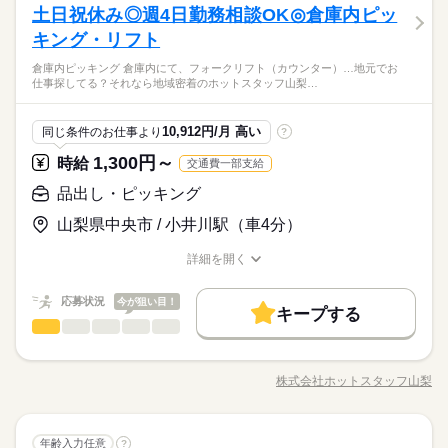
■日曜日+1日
ブランクOK
社会保険制度
研修制度
制服あり
土日祝休み◎週4日勤務相談OK◎倉庫内ピッ
応募資格
カーあり（鍵付き） ■休憩室あり ■自動販売機あり ■直接雇用の
して台車を準備 2.指定の場所に製品を取りに行く （置き場所
■希望休取れます！
英語不要
PC不要
電話なし
ひとりで
みんなで
仕事の仕方
チャンスあり ■社員総数50名
週払い
禁煙・分煙
バイク自転車
車OK
派遣活躍中
はわかりやすく設定されています） 3.製品をハンディでピッと
キング・リフト
不問、未経験者歓迎
続きを読む
読み取って台車に積んでいく 4.必要なだけ製品が集まったら
日曜
休日・休暇
英語不要
PC不要
電話なし
地元でお仕事探してる？それなら地域密着のホットスタッフ山
倉庫内ピッキング 倉庫内にて、フォークリフト（カウンター）…地元でお
出荷場へGO！ 以上の作業をお願いします♪ 就業前に職場をしっ
続きを読む
しずか
にぎやか
職場の様子
■シフト制
仕事探してる？それなら地域密着のホットスタッフ山梨…
梨にお任せください♪まずはかんたんWEB登録！コーディネータ
かり見学できますので、 お気軽にご応募してください（≧▽≦）
時給 1,250円～1,563円
給与
■週休二日
メーカー関連
業界
ーからご連絡させていただきます！前払い・週払いOK◎
詳しい募集要項をすべて見る
■日曜日+1日
＜月収例＞ 時給1,250円×7.75ｈ×21日＝203,438円 ※残業代は含
応募資格
10,912円/月 高い
同じ条件のお仕事より
?
■希望休取れます！
まれておりません ※実働7.75時間以降は時給25％割増あり ＝＝
不問、未経験者歓迎
＝＝＝＝＝＝＝＝＝＝＝＝ ■給料日：末日〆/翌月末日払い ■前
1,300円～
お仕事の特徴
時給
交通費一部支給
応募する
渡し制度あります！※稼働分より （日払い、週払いとは異な
地元でお仕事探してる？それなら地域密着のホットスタッフ山
基本特徴
品出し・ピッキング
ります） ※当社規定あり ＝＝＝＝＝＝＝＝＝＝＝＝＝＝
続きを読む
梨にお任せください♪まずはかんたんWEB登録！コーディネータ
時給 1,250円～1,563円
給与
未経験OK
新卒・第二
20代活躍
30代活躍
40代活躍
ーからご連絡させていただきます！前払い・週払いOK◎
詳しい募集要項をすべて見る
山梨県中央市 / 小井川駅（車4分）
＜月収例＞ 時給1,250円×7.75ｈ×21日＝203,438円 ※残業代は含
50代活躍
正社員登用
長期
期間・時間
まれておりません ※実働7.75時間以降は時給25％割増あり ＝＝
詳細を開く
職種/応募資格
募集条件
お仕事の特徴
給与/時間/休日
続きを読む
＝＝＝＝＝＝＝＝＝＝＝＝ ■給料日：末日〆/翌月末日払い ■前
「08：30～17：15」 ■実働：7時間45分 ■休憩：60分 ■残業：0
応募する
渡し制度あります！※稼働分より （日払い、週払いとは異な
～20H/月 期間：長期（3ヶ月以上） ＝＝＝＝＝＝＝＝＝＝＝＝
交通費
勤務地固定
主婦・主夫
履歴書不要
基本特徴
応募状況
今が狙い目！
ります） ※当社規定あり ＝＝＝＝＝＝＝＝＝＝＝＝＝＝
続きを読む
キープする
＝＝＝＝ 【職場環境】 ・ミスが起きないための工夫がしてある
WEB登録
品出し・ピッキング
職種
未経験OK
新卒・第二
20代活躍
30代活躍
40代活躍
男性
女性
・未経験の方をしっかり教育していく教育体制 ・空調完備 ・整
男女の割合
理整頓されたキレイな職場 ・制服無料貸与（規定有） ・定着率
続きを読む
《 倉庫内ピッキング 》 倉庫内にて、 フォークリフト（カウ
50代活躍
正社員登用
就業時間・曜日
長期
期間・時間
高め ・派遣スタッフ在籍多数 【アピールポイント】 ・長期連休
ンター）の 実務経験を活かしていただく、 出荷準備に伴うピッ
募集条件
株式会社ホットスタッフ山梨
残業なし
残10未満
残20未満
家庭都合休可
ひとりで
みんなで
仕事の仕方
あり！！ 趣味や旅行などで仕事の疲れを癒して下さい♪ ・未
職種/応募資格
お仕事の特徴
給与/時間/休日
続きを読む
キングと 運搬作業をお願いします！ ●ピッキング作業 ピッキ
「08：30～17：15」 ■実働：7時間45分 ■休憩：60分 ■残業：0
交通費
勤務地固定
主婦・主夫
履歴書不要
続きを読む
経験者歓迎★ブランクOK！！ 久しぶりに昔やっていたお仕事
ングリスト（指示書）に従い、 指定の商品を指定数、 ラッ
土曜 日曜 祝日
休日・休暇
働き方・環境
～20H/月 期間：長期（3ヶ月以上） ＝＝＝＝＝＝＝＝＝＝＝＝
に携わる♪ワクワク♪ ・車通勤OK！バイク通勤OK！ ・リモート
クやパレットに集める ↓ 商品が集まったら、 ハンドリフ
続きを読む
WEB登録
＝＝＝＝ 【職場環境】 ・ミスが起きないための工夫がしてある
しずか
にぎやか
職場の様子
土、日、祝日
ブランクOK
社会保険制度
研修制度
制服あり
面談（登録）OK！ ・地域密着型の派遣会社の為、転勤なし！！
品出し・ピッキング
職種
トなどを使用して、 出荷前の仮置き場へ移動させる ●フォー
年齢入力任意
?