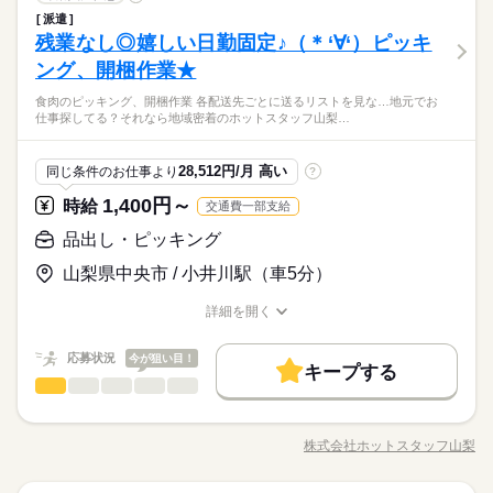
就業時間・曜日
男性
女性
・未経験の方をしっかり教育していく教育体制 ・空調完備 ・整
男女の割合
メーカー関連
業界
・学歴不問、フリーター歓迎 ・長期でお仕事できる方歓迎
クリフト作業 付帯業務として、 カウンターフォークリフト
派遣
服装自由
週払い
禁煙・分煙
バイク自転車
車OK
理整頓されたキレイな職場 ・制服無料貸与（規定有） ・定着率
続きを読む
《 倉庫内ピッキング 》 倉庫内にて、 フォークリフト（カウ
■企業カレンダーあり
残業なし
残10未満
残20未満
家庭都合休可
を 用いて製品の移動や 格納作業などを行います 上記が主な
残業なし◎嬉しい日勤固定♪（＊‘∀‘）ピッキ
応募資格
高め ・派遣スタッフ在籍多数 【アピールポイント】 ・長期連休
ンター）の 実務経験を活かしていただく、 出荷準備に伴うピッ
（GW/お盆/年末年始の長期休暇有）
働き方・環境
社員食堂
派遣活躍中
英語不要
電話なし
お仕事になります（＾＾♪
ひとりで
みんなで
仕事の仕方
あり！！ 趣味や旅行などで仕事の疲れを癒して下さい♪ ・未
キングと 運搬作業をお願いします！ ●ピッキング作業 ピッキ
ング、開梱作業★
フォークリフト免許
続きを読む
ブランクOK
社会保険制度
研修制度
制服あり
経験者歓迎★ブランクOK！！ 久しぶりに昔やっていたお仕事
ングリスト（指示書）に従い、 指定の商品を指定数、 ラッ
土曜 日曜 祝日
休日・休暇
に携わる♪ワクワク♪ ・車通勤OK！バイク通勤OK！ ・リモート
地元でお仕事探してる？それなら地域密着のホットスタッフ山
食肉のピッキング、開梱作業 各配送先ごとに送るリストを見な…地元でお
クやパレットに集める ↓ 商品が集まったら、 ハンドリフ
続きを読む
服装自由
週払い
禁煙・分煙
バイク自転車
車OK
カウンターフォークリフト経験者
しずか
にぎやか
職場の様子
土、日、祝日
仕事探してる？それなら地域密着のホットスタッフ山梨…
面談（登録）OK！ ・地域密着型の派遣会社の為、転勤なし！！
梨にお任せください♪まずはかんたんWEB登録！コーディネータ
トなどを使用して、 出荷前の仮置き場へ移動させる ●フォー
メーカー関連
業界
社員食堂
派遣活躍中
英語不要
電話なし
・学歴不問、フリーター歓迎 ・長期でお仕事できる方歓迎
ーからご連絡させていただきます！前払い・週払いOK◎
クリフト作業 付帯業務として、 カウンターフォークリフト
■企業カレンダーあり
を 用いて製品の移動や 格納作業などを行います 上記が主な
応募資格
時給 1,300円～
28,512円/月 高い
給与
同じ条件のお仕事より
?
（GW/お盆/年末年始の長期休暇有）
お仕事になります（＾＾♪
詳しい募集要項をすべて見る
フォークリフト免許
＜月収例 ＞ 時給1,300円×8H×21日＝218,400円 ※残業代は含
1,400円～
お仕事の特徴
時給
交通費一部支給
まれておりません ※実働8時間以降は時給25％割増あり ＝＝＝
地元でお仕事探してる？それなら地域密着のホットスタッフ山
基本特徴
カウンターフォークリフト経験者
品出し・ピッキング
＝＝＝＝＝＝＝＝＝＝＝＝ ■給料日：末日〆/翌月末日払い ■前
梨にお任せください♪まずはかんたんWEB登録！コーディネータ
応募する
渡し制度あります！※稼働分より （日払い、週払いとは異な
新卒・第二
20代活躍
30代活躍
40代活躍
50代活躍
ーからご連絡させていただきます！前払い・週払いOK◎
山梨県中央市 / 小井川駅（車5分）
ります） ※当社規定あり ＝＝＝＝＝＝＝＝＝＝＝＝＝＝＝
続きを読む
正社員登用
時給 1,300円～
給与
詳しい募集要項をすべて見る
詳細を開く
職種/応募資格
募集条件
お仕事の特徴
給与/時間/休日
続きを読む
＜月収例 ＞ 時給1,300円×8H×21日＝218,400円 ※残業代は含
長期
期間・時間
まれておりません ※実働8時間以降は時給25％割増あり ＝＝＝
交通費
勤務地固定
主婦・主夫
履歴書不要
基本特徴
応募状況
今が狙い目！
＝＝＝＝＝＝＝＝＝＝＝＝ ■給料日：末日〆/翌月末日払い ■前
キープする
09：00～18：00 ■実働：8時間 ■休憩：60分 ■残業：0～3H/日
応募する
WEB登録
品出し・ピッキング
職種
新卒・第二
20代活躍
30代活躍
40代活躍
50代活躍
渡し制度あります！※稼働分より （日払い、週払いとは異な
男性
女性
期間：長期（3ヶ月以上） ＝＝＝＝＝＝＝＝＝＝＝＝＝＝＝＝
男女の割合
ります） ※当社規定あり ＝＝＝＝＝＝＝＝＝＝＝＝＝＝＝
続きを読む
◆直接雇用のチャンスあり スキルアップの先には直接雇用の
《 食肉のピッキング、開梱作業 》 各配送先ごとに送るリス
正社員登用
就業時間・曜日
チャンスあり（＊'▽'） ながーーーく勤めたい方にオススメで
トを 見ながら食肉の入った ダンボールを仕分ける ↓ 足りない物
募集条件
株式会社ホットスタッフ山梨
残業なし
残10未満
残20未満
週4日
家庭都合休可
ひとりで
みんなで
仕事の仕方
す◎ ◆１人でもくもくと・・・・・ 慣れてきたら１人でもく
職種/応募資格
続きを読む
お仕事の特徴
給与/時間/休日
続きを読む
は ピッキングし開梱する ↓ 繰り返し 上記が主なお仕事になりま
交通費
勤務地固定
主婦・主夫
履歴書不要
続きを読む
長期
期間・時間
もくと お仕事することが多くなります！ もくもく作業が好
す（＾＾♪
働き方・環境