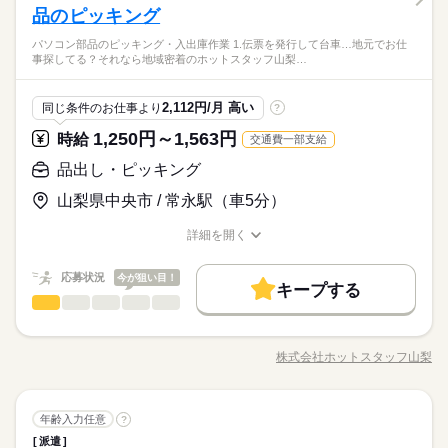
ひとりで
みんなで
仕事の仕方
された店舗ごとの カゴ車に積んでいく ↓ カゴ車がいっぱいにな
品のピッキング
（ＧＷ/夏季/年末年始の年３回大型連休あり）
不問、未経験者歓迎
続きを読む
※残業は繁忙期に20時間程度あり
ったら カゴ車を移動させて 新しい空のカゴ車をセットする ↓ 繰
地元でお仕事探してる？それなら地域密着のホットスタッフ山
パソコン部品のピッキング・入出庫作業 1.伝票を発行して台車…地元でお仕
り返し 最後に、店舗ごとに並べられたカゴ車の 本数をカウント
続きを読む
しずか
にぎやか
職場の様子
事探してる？それなら地域密着のホットスタッフ山梨…
梨にお任せください♪まずはかんたんWEB登録！コーディネータ
して作業終了です 上記が主なお仕事になります（＾＾♪
時給 1,300円～
給与
メーカー関連
業界
ーからご連絡させていただきます！前払い・週払いOK◎
詳しい募集要項をすべて見る
土曜 日曜
休日・休暇
＜月収例＞ 時給1,300円×8H×21日＝218,400円 ※残業代は含ま
応募資格
2,112円/月 高い
同じ条件のお仕事より
?
土日※企業カレンダーによる
れておりません ※実働8時間以降は時給25％割増あり ＝＝＝＝
（ＧＷ/夏季/年末年始の年３回大型連休あり）
不問、未経験者歓迎
＝＝＝＝＝＝＝＝＝＝ ■給料日：末日〆/翌月末日払い ■前渡し
1,250円～1,563円
お仕事の特徴
時給
交通費一部支給
応募する
制度あります！※稼働分より （日払い、週払いとは異なりま
地元でお仕事探してる？それなら地域密着のホットスタッフ山
基本特徴
品出し・ピッキング
す） ※当社規定あり ＝＝＝＝＝＝＝＝＝＝＝＝＝＝
続きを読む
梨にお任せください♪まずはかんたんWEB登録！コーディネータ
時給 1,300円～
給与
未経験OK
新卒・第二
20代活躍
30代活躍
40代活躍
ーからご連絡させていただきます！前払い・週払いOK◎
詳しい募集要項をすべて見る
山梨県中央市 / 常永駅（車5分）
＜月収例＞ 時給1,300円×8H×21日＝218,400円 ※残業代は含ま
50代活躍
長期
期間・時間
れておりません ※実働8時間以降は時給25％割増あり ＝＝＝＝
詳細を開く
職種/応募資格
募集条件
お仕事の特徴
給与/時間/休日
続きを読む
＝＝＝＝＝＝＝＝＝＝ ■給料日：末日〆/翌月末日払い ■前渡し
「09：00～17：00」 ■実働：7時間 ■休憩：60分 ■残業：0～1H/
応募する
制度あります！※稼働分より （日払い、週払いとは異なりま
日 ※任意 ◆時間の流れ（例） 09：00 出勤 朝礼後作業開始 ↓
交通費
勤務地固定
主婦・主夫
履歴書不要
基本特徴
応募状況
今が狙い目！
す） ※当社規定あり ＝＝＝＝＝＝＝＝＝＝＝＝＝＝
続きを読む
キープする
12：00 昼休憩 ↓ 12：50 作業再開 ↓ 15：00 PM休憩 ↓ 15：
WEB登録
品出し・ピッキング
職種
未経験OK
新卒・第二
20代活躍
30代活躍
40代活躍
男性
女性
10 作業再開 ↓ 17：00 作業終了 退勤 （もしくは残
男女の割合
業） 【 職場環境 】 ■空調あり ■髪色自由 ■オシャレOK ■ロッ
続きを読む
《 パソコン部品のピッキング・入出庫作業 》 1.伝票を発行
50代活躍
就業時間・曜日
長期
期間・時間
カーあり（鍵付き） ■休憩室あり ■自動販売機あり ■直接雇用の
して台車を準備 2.指定の場所に製品を取りに行く （置き場所
募集条件
株式会社ホットスタッフ山梨
残業なし
家庭都合休可
ひとりで
みんなで
仕事の仕方
チャンスあり ■社員総数50名
職種/応募資格
お仕事の特徴
給与/時間/休日
続きを読む
はわかりやすく設定されています） 3.製品をハンディでピッと
「09：00～17：00」 ■実働：7時間 ■休憩：60分 ■残業：0～1H/
交通費
勤務地固定
主婦・主夫
履歴書不要
続きを読む
読み取って台車に積んでいく 4.必要なだけ製品が集まったら
日曜
休日・休暇
働き方・環境
日 ※任意 ◆時間の流れ（例） 09：00 出勤 朝礼後作業開始 ↓
出荷場へGO！ 以上の作業をお願いします♪ 就業前に職場をしっ
続きを読む
WEB登録
12：00 昼休憩 ↓ 12：50 作業再開 ↓ 15：00 PM休憩 ↓ 15：
しずか
にぎやか
職場の様子
■シフト制
ブランクOK
社会保険制度
研修制度
制服あり
品出し・ピッキング
職種
かり見学できますので、 お気軽にご応募してください（≧▽≦）
年齢入力任意
?
就業時間・曜日
働き方・環境
男性
女性
10 作業再開 ↓ 17：00 作業終了 退勤 （もしくは残
男女の割合
残業なし
家庭都合休可
■週休二日
メーカー関連
業界
派遣
週払い
禁煙・分煙
バイク自転車
車OK
派遣活躍中
業） 【 職場環境 】 ■空調あり ■髪色自由 ■オシャレOK ■ロッ
続きを読む
《 パソコン部品のピッキング・入出庫作業 》 1.伝票を発行