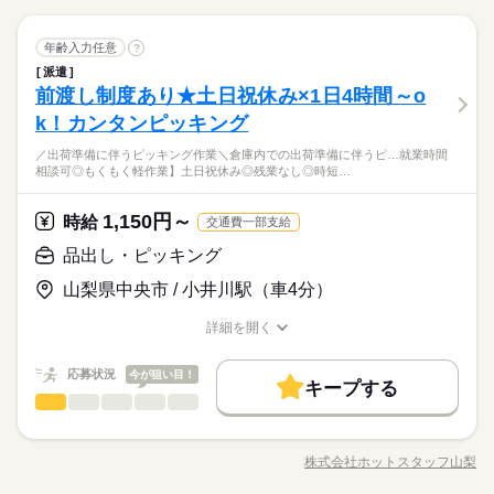
交通費
勤務地固定
主婦・主夫
履歴書不要
続きを読む
休憩室あり ■自動販売機あり ■喫煙所あり ■社員総数15名ほど
読み取って台車に積んでいく 4.必要なだけ製品が集まったら
水曜 日曜 祝日
休日・休暇
働き方・環境
期間：長期（3ヶ月以上） ＝＝＝＝＝＝＝＝＝＝＝＝＝＝＝＝
出荷場へGO！ 以上の作業をお願いします♪ 就業前に職場をしっ
続きを読む
WEB登録
◆残業なし（＊‘∀‘） 残業がないから予定が立てやすい♪ プ
しずか
にぎやか
職場の様子
水、日、祝日、週休二日
ブランクOK
社会保険制度
研修制度
制服あり
品出し・ピッキング
職種
かり見学できますので、 お気軽にご応募してください（≧▽≦）
年齢入力任意
?
就業時間・曜日
男性
女性
ライベート充実します！ ◆未経験者も安心の簡単軽作業♪ ◆お
男女の割合
メーカー関連
業界
派遣
服装自由
週払い
禁煙・分煙
バイク自転車
車OK
昼休憩について 休憩室でも車の中でも自由に休憩できます
続きを読む
《 パソコン部品のピッキング・入出庫作業 》 1.伝票を発行
■土日休みについては要相談
残業なし
残10未満
残20未満
家庭都合休可
前渡し制度あり★土日祝休み×1日4時間～o
応募資格
◎ さらに時間内に戻れれば外出もOK！！ 過ごしやすい方
して台車を準備 2.指定の場所に製品を取りに行く （置き場所
働き方・環境
社員食堂
派遣活躍中
英語不要
電話なし
ひとりで
みんなで
仕事の仕方
法でリラックスしてください♪ 【 職場環境 】 ■制服貸与あり ■
はわかりやすく設定されています） 3.製品をハンディでピッと
k！カンタンピッキング
不問、未経験者歓迎
続きを読む
ブランクOK
社会保険制度
研修制度
制服あり
休憩室あり ■自動販売機あり ■喫煙所あり ■社員総数15名ほど
読み取って台車に積んでいく 4.必要なだけ製品が集まったら
水曜 日曜 祝日
休日・休暇
地元でお仕事探してる？それなら地域密着のホットスタッフ山
／出荷準備に伴うピッキング作業＼倉庫内での出荷準備に伴うピ…就業時間
出荷場へGO！ 以上の作業をお願いします♪ 就業前に職場をしっ
続きを読む
服装自由
週払い
禁煙・分煙
バイク自転車
車OK
しずか
にぎやか
職場の様子
水、日、祝日、週休二日
相談可◎もくもく軽作業】土日祝休み◎残業なし◎時短…
梨にお任せください♪まずはかんたんWEB登録！コーディネータ
かり見学できますので、 お気軽にご応募してください（≧▽≦）
時給 1,250円～1,563円
給与
メーカー関連
業界
社員食堂
派遣活躍中
英語不要
電話なし
ーからご連絡させていただきます！前払い・週払いOK◎
詳しい募集要項をすべて見る
■土日休みについては要相談
＜月収例＞ 時給1,250円×7.75ｈ×21日＝203,438円 ※残業代は含
1,150円～
応募資格
時給
交通費一部支給
まれておりません ※実働7.75時間以降は時給25％割増あり ＝＝
不問、未経験者歓迎
品出し・ピッキング
＝＝＝＝＝＝＝＝＝＝＝＝ ■給料日：末日〆/翌月末日払い ■前
お仕事の特徴
応募する
渡し制度あります！※稼働分より （日払い、週払いとは異な
地元でお仕事探してる？それなら地域密着のホットスタッフ山
基本特徴
山梨県中央市 / 小井川駅（車4分）
ります） ※当社規定あり ＝＝＝＝＝＝＝＝＝＝＝＝＝＝
続きを読む
梨にお任せください♪まずはかんたんWEB登録！コーディネータ
時給 1,250円～1,563円
給与
未経験OK
新卒・第二
20代活躍
30代活躍
40代活躍
ーからご連絡させていただきます！前払い・週払いOK◎
詳しい募集要項をすべて見る
詳細を開く
職種/応募資格
＜月収例＞ 時給1,250円×7.75ｈ×21日＝203,438円 ※残業代は含
お仕事の特徴
給与/時間/休日
50代活躍
正社員登用
長期
期間・時間
まれておりません ※実働7.75時間以降は時給25％割増あり ＝＝
応募状況
今が狙い目！
募集条件
続きを読む
＝＝＝＝＝＝＝＝＝＝＝＝ ■給料日：末日〆/翌月末日払い ■前
キープする
「08：30～17：15」 ■実働：7時間45分 ■休憩：60分 ■残業：0
応募する
品出し・ピッキング
渡し制度あります！※稼働分より （日払い、週払いとは異な
職種
～20H/月 期間：長期（3ヶ月以上） ＝＝＝＝＝＝＝＝＝＝＝＝
交通費
勤務地固定
主婦・主夫
履歴書不要
男性
女性
男女の割合
基本特徴
ります） ※当社規定あり ＝＝＝＝＝＝＝＝＝＝＝＝＝＝
続きを読む
＝＝＝＝ 安心して始められる職場環境が充実しています♪ 【職
／ 出荷準備に伴うピッキング作業 ＼ 倉庫内での出荷準備に伴う
WEB登録
未経験OK
新卒・第二
20代活躍
30代活躍
40代活躍
場環境】 ・未経験の方をしっかり教育していく教育体制 ・ミス
ピッキング作業をお願いします！ 具体的には… ￣￣￣￣￣￣ ピ
株式会社ホットスタッフ山梨
ひとりで
みんなで
仕事の仕方
が起きないための工夫がしてある マニュアル化してある作業
続きを読む
職種/応募資格
50代活躍
お仕事の特徴
正社員登用
給与/時間/休日
ッキングリストを用いて 指定の商品を指定された数だけ ラック
就業時間・曜日
続きを読む
長期
期間・時間
・空調完備 ・整理整頓されたキレイな職場 ・制服無料貸与（規
やパレットに集めます！ ↓ 運集めた商品をハンドリフトなどを