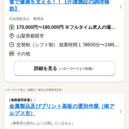
食で健康を支える！！【介護施設の調理補
助】
社会福祉法人 敬寿会
170,000円〜180,000円 ※フルタイム求人の場合は月額（換算額）、パート求人の場合は時間額を表示しています。
山梨県都留市
交替制（シフト制） 就業時間１ 5時00分〜14時00分 就業時間２ 9時30分〜18時30分 就業時間に関する特記事項 希望休は考慮します
その他
詳細を見る
（ハローワークより転載）
ハローワーク求人（掲載元：鰍沢公共職業安定所）
無期雇用派遣
?
金属製品及びプリント基板の選別作業（南ア
ルプス市）
（事業所の意向により公開していません）