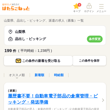
0
キープ
ログイン
メニュー
山梨県、品出し・ピッキング、派遣の求人（募集）一覧
山梨県
品出し・ピッキング
条件変更
199
( 平均時給：1,238円 )
件
この条件の
新着を受け取る
この条件を保存
オススメ順
新着順
時給順
派遣
履歴書不要！自動車電子部品の倉庫管理・ピ
ッキング・発送準備
自動車電子部品の受入・倉庫内管理・ピッキング（2 自動車電子部品の発送