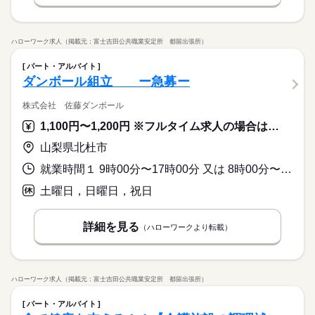
●8：15～16：45 実働：7時間40分 休憩：50分 残業：なし ▽私
休日・休暇
生活との両立が目指せる ￣￣￣￣￣￣￣￣￣￣￣￣￣ 「家族と
の時間も欲しい」 「家事の時間が足りない」など… 今の生活に
／ お休みは自分自身で 交渉しなくてOK！ ＼ 曜日固定のご相談
ハローワーク求人（掲載元：富士吉田公共職業安定所 都留出張所）
合わせた時間帯の お仕事もご紹介可能です。 面談時にぜひ教え
や やむを得ないお休みなどは、 当社がしっかりサポートします
てください！"
続きを読む
◎ シフトによる ◎有給休暇あり ◎長期休暇あり （年末年始休
パート・アルバイト
暇など）
ダンボール組立 ー急募ー
続きを読む
休日・休暇
株式会社 佐藤ダンボール
／ お休みは自分自身で 交渉しなくてOK！ ＼ 曜日固定のご相談
1,100円〜1,200円 ※フルタイム求人の場合は月額（換算額）、パート求人の場合は時間額を表示しています。
や やむを得ないお休みなどは、 当社がしっかりサポートします
山梨県北杜市
◎ シフトによる ◎有給休暇あり ◎長期休暇あり （年末年始休
暇など）
就業時間１ 9時00分〜17時00分 又は 8時00分〜17時00分の時間の間の6時間以上 就業時間に関する特記事項 就業時間・勤務日数については相談に応じます。
続きを読む
土曜日，日曜日，祝日
詳細を見る
（ハローワークより転載）
ハローワーク求人（掲載元：富士吉田公共職業安定所 都留出張所）
パート・アルバイト