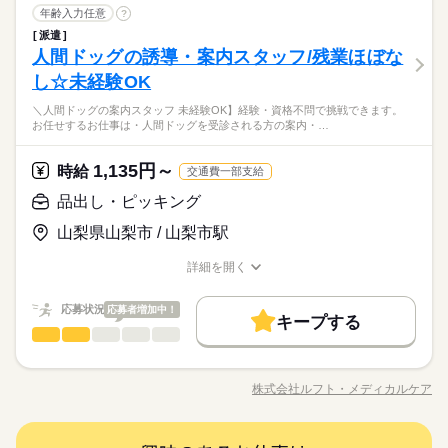
長期
期間・時間
品出し・ピッキング
職種
年齢入力任意
造・事務・物流・ピッキングetc多数ありますのでお気兼ねなく
?
ご応募下さい！
08：30～17：30 08：45～17：45 09：00～16：00 08：30～1
派遣
☆ピッキング（調達）→届いた様々な部品を整理したり、組み
休日・休暇
その他
人間ドッグの誘導・案内スタッフ/残業ほぼな
7：30 08：45～17：45 09：00～16：00 08：00～17：00
応募資格
業界
立て るために部品を集めて用意します。多少重たい部品もあり
ますが、 女性も多く活躍しています☆ ※職場見学時により詳し
所属先（会社カレンダー･シフトによる）
し☆未経験OK
・長期就業を希望する方
お仕事の特徴
くご説明します！！
・20代～50代の方々が多く活躍しております！
続きを読む
＼人間ドッグの案内スタッフ 未経験OK】経験・資格不問で挑戦できます。
続きを読む
基本特徴
お任せするお仕事は・人間ドッグを受診される方の案内・…
甲府市/甲斐市/笛吹市/中央市/韮崎市/南アルプス市/山梨市/富士
未経験OK
40代活躍
河口湖町/富士吉田市/ご紹介先は地域別にございます！職種も製
時給 1,200円～1,500円
給与
休日・休暇
詳しい募集要項をすべて見る
1,135円～
応募資格
時給
交通費一部支給
造・事務・物流・ピッキングetc多数ありますのでお気兼ねなく
募集条件
【給与備考】 定時：1200円×7.75h×20日＝18.6万円 残業：1500
ご応募下さい！
所属先（会社カレンダー･シフトによる）
・長期就業を希望する方
交通費
品出し・ピッキング
円×20h＝3万円 交通費：最大2万円支給（規定有） 合計：20万
続きを読む
・20代～50代の方々が多く活躍しております！
円以上可能
応募する
就業時間・曜日
山梨県山梨市 / 山梨市駅
土日祝休
続きを読む
詳細を開く
時給 1,200円～1,500円
基本特徴
給与
募集条件
未経験OK
40代活躍
交通費
職種/応募資格
お仕事の特徴
給与/時間/休日
詳しい募集要項をすべて見る
働き方・環境
就業時間・曜日
働き方・環境
【給与備考】 定時：1200円×7.75h×20日＝18.6万円 残業：1500
土日祝休
応募状況
社会保険制度
応募者増加中！
週払い
禁煙・分煙
バイク自転車
長期
期間・時間
円×20h＝3万円 交通費：最大2万円支給（規定有） 合計：20万
キープする
社会保険制度
週払い
禁煙・分煙
バイク自転車
品出し・ピッキング
医療・介護・福祉関連
円以上可能
業界
職種
車OK
08：30～17：30
応募する
車OK
08：30～17：30（休憩75分）
＼人間ドッグの案内スタッフ／ 【未経験OK】 経験・資格不問
続きを読む
で挑戦できます。 お任せするお仕事は ・人間ドッグを受診され
株式会社ルフト・メディカルケア
職種/応募資格
お仕事の特徴
給与/時間/休日
る方の案内・誘導 ・書類の受け取り になります。 医療機関（病
土曜 日曜 祝日
休日・休暇
院や医療センター）での勤務経験の無い方も活躍中の職場にな
【人間ドッグの誘導・案内スタッフ】残業ほぼなし｜未経験OK
長期
期間・時間
ります♪
続きを読む
｜無資格OK人気のお仕事｜初めて病院勤務にチャレンジの方も
土日祝（会社カレンダーによる）