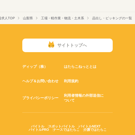
求人TOP
山梨県
工場・軽作業・物流・土木系
品出し・ピッキングの一覧
サイトトップへ
ディップ（株）
はたらこねっととは
ヘルプ＆お問い合わせ
利用規約
利用者情報の外部送信に
プライバシーポリシー
ついて
バイトル
スポットバイトル
バイトルNEXT
バイトルPRO
ナースではたらこ
介護ではたらこ