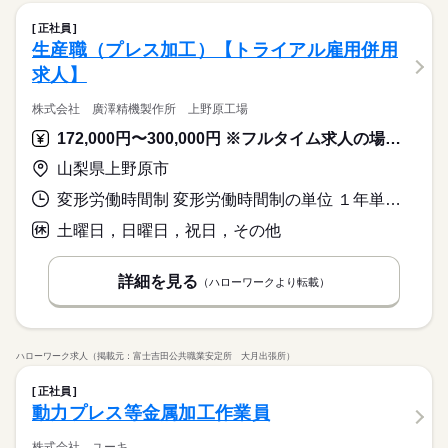
正社員
生産職（プレス加工）【トライアル雇用併用
求人】
株式会社 廣澤精機製作所 上野原工場
172,000円〜300,000円 ※フルタイム求人の場合は月額（換算額）、パート求人の場合は時間額を表示しています。
山梨県上野原市
変形労働時間制 変形労働時間制の単位 １年単位 就業時間１ 8時20分〜17時25分 就業時間に関する特記事項 休憩：昼１２時～１２時４５分
土曜日，日曜日，祝日，その他
詳細を見る
（ハローワークより転載）
ハローワーク求人（掲載元：富士吉田公共職業安定所 大月出張所）
正社員
動力プレス等金属加工作業員
株式会社 ユーキ