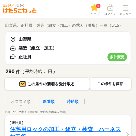
0
キープ
ログイン
メニュー
山梨県、正社員、製造（組立・加工）の求人（募集）一覧（5/15）
山梨県
製造（組立・加工）
正社員
条件変更
290
( 平均時給：-円 )
件
この条件の
新着を受け取る
この条件を保存
オススメ順
新着順
時給順
ハローワーク求人（掲載元：甲府公共職業安定所）
正社員
住宅用ロックの加工・組立・検査 ハーネス