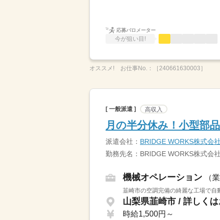
応募バロメーター
今が狙い目!
オススメ!
お仕事No.：
［240661630003］
[ 一般派遣 ]
高収入
月の半分休み！小型部品の
派遣会社：
BRIDGE WORKS株式会
勤務先名：BRIDGE WORKS株式会
機械オペレーション
（業
韮崎市の空調完備の綺麗な工場で自動
山梨県韮崎市 / 詳しく
時給1,500円～