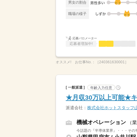
男女の割合
職場の様子
応募バロメーター
応募者増加中!
オススメ!
お仕事No.：
［240361630001］
[ 一般派遣 ]
年齢入力任意
?
★月収30万以上可能★
派遣会社：
株式会社ホットスタッフ
機械オペレーション
（業
今話題の『半導体業界』・・・その半導