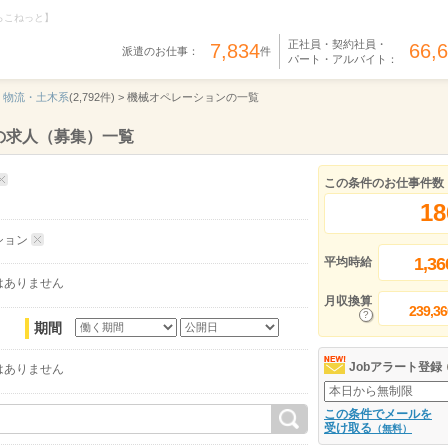
らこねっと】
正社員・契約社員・
7,834
66,
派遣のお仕事：
件
パート・アルバイト：
・物流・土木系
(2,792件) >
機械オペレーションの一覧
の求人（募集）一覧
この条件のお仕事件数
18
ション
1,36
平均時給
はありません
月収換算
239,36
期間
Jobアラート登録
はありません
この条件でメールを
受け取る
（無料）