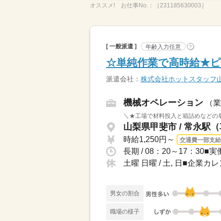
オススメ!
お仕事No.：
［231185630003］
[ 一般派遣 ]
年齢入力任意
?
☆単純作業で高時給★
派遣会社：
株式会社ホットスタッフ
機械オペレーション
（業
＼★工場で材料投入と箱詰めなどの単
山梨県甲斐市 / 常永駅（
時給1,250円～
交通費一部支給
長期 / 08：20～17：30
土曜 日曜 / 土, 日■企
男女の割合
職場の様子