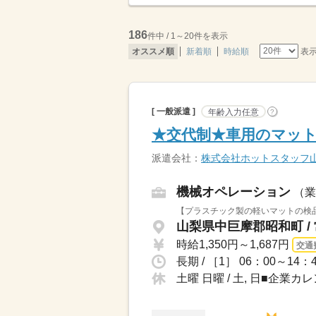
186
件中 / 1～20件を表示
表
オススメ順
新着順
時給順
[ 一般派遣 ]
年齢入力任意
?
★交代制★車用のマット
派遣会社：
株式会社ホットスタッフ
機械オペレーション
（業
【プラスチック製の軽いマットの検品
山梨県中巨摩郡昭和町 /
時給1,350円～1,687円
交通
長期 / ［1］ 06：00～14：
土曜 日曜 / 土, 日■企