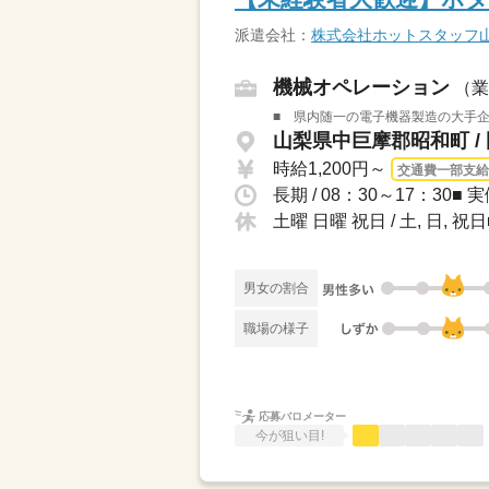
派遣会社：
株式会社ホットスタッフ
機械オペレーション
（業
■ 県内随一の電子機器製造の大手企業
山梨県中巨摩郡昭和町 /
時給1,200円～
交通費一部支給
長期 / 08：30～17：30■ 実
土曜 日曜 祝日 / 土, 日
男女の割合
職場の様子
応募バロメーター
今が狙い目!