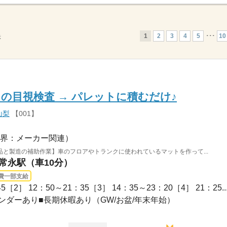
1
2
3
4
5
･･･
10
示
の目視検査 → パレットに積むだけ♪
山梨
【001】
界：メーカー関連）
と製造の補助作業】車のフロアやトランクに使われているマットを作って...
 常永駅（車10分）
費一部支給
45［2］ 12：50～21：35［3］ 14：35～23：20［4］ 21：25..
業カレンダーあり■長期休暇あり（GW/お盆/年末年始）