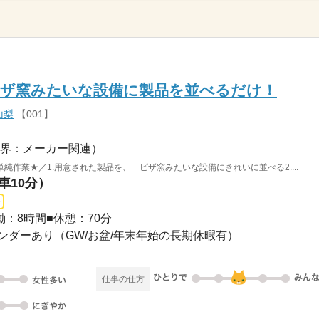
ピザ窯みたいな設備に製品を並べるだけ！
山梨
【001】
界：メーカー関連）
純作業★／1.用意された製品を、 ピザ窯みたいな設備にきれいに並べる2....
車10分）
■実働：8時間■休憩：70分
業カレンダーあり（GW/お盆/年末年始の長期休暇有）
仕事の仕方