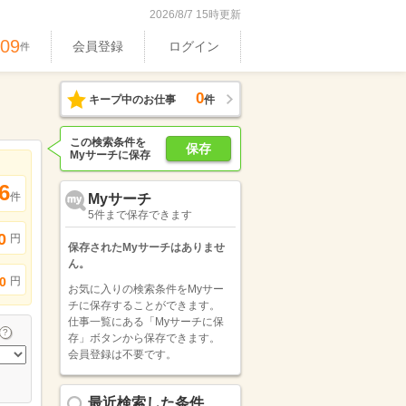
2026/8/7 15時更新
609
会員登録
ログイン
件
0
キープ中のお仕事
件
この検索条件を
保存
Myサーチに保存
6
件
Myサーチ
5件まで保存できます
0
円
保存されたMyサーチはありませ
ん。
円
0
お気に入りの検索条件をMyサー
チに保存することができます。
仕事一覧にある「Myサーチに保
存」ボタンから保存できます。
会員登録は不要です。
最近検索した条件