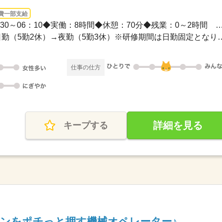
費一部支給
長期 / 08：30～18：1020：30～06：10◆実働：8時間◆休憩：70分◆残業：0
シフト制◆変則2交代 日勤（5勤2休）→夜勤（5勤
仕事の仕方
詳細を見る
キープする
ンをポチっと押す機械オペレーター♪