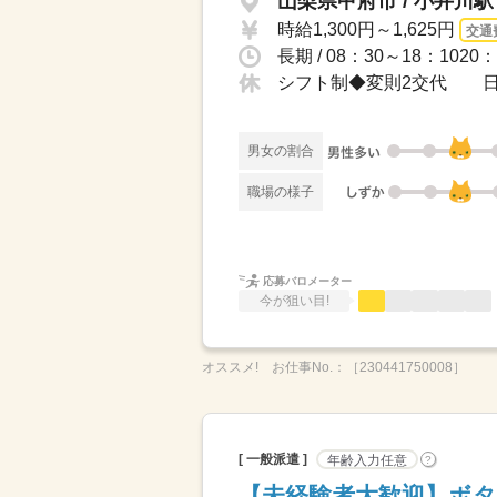
山梨県甲府市 / 小井川駅
時給1,300円～1,625円
交通
男女の割合
職場の様子
応募バロメーター
今が狙い目!
オススメ!
お仕事No.：
［230441750008］
[ 一般派遣 ]
年齢入力任意
?
【未経験者大歓迎】ボタ