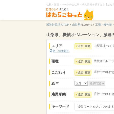
社員・派遣・パートのお仕事・求人情報を探すなら【はた
派遣社員求人TOP
>
山梨県
(6,993件) >
工場・軽作業
山梨県、機械オペレーション、派遣
エリア
山梨県すべて
追加･変更
駅・沿線選択
職種
機械オペレー
追加･変更
こだわり
選択中の条件
追加･変更
給与
雇用形態
選択中の条件
追加･変更
キーワード