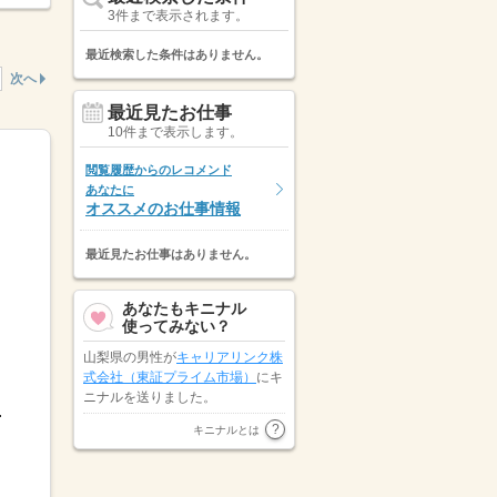
3件まで表示されます。
最近検索した条件はありません。
次へ
最近見たお仕事
10件まで表示します。
閲覧履歴からのレコメンド
あなたに
オススメのお仕事情報
最近見たお仕事はありません。
あなたもキニナル
使ってみない？
山梨県の男性が
キャリアリンク株
式会社（東証プライム市場）
にキ
ニナルを送りました。
.
株式会社オープンループパートナ
キニナルとは
ーズ
が新潟県の男性にキニナルを
送りました。