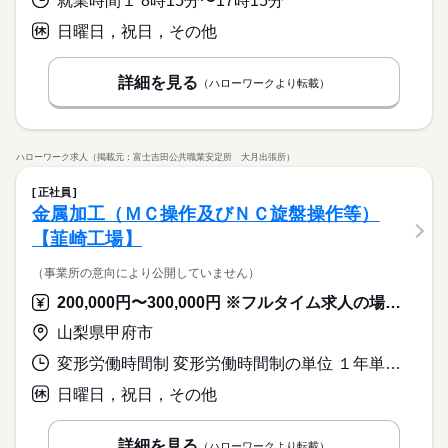
就業時間１ 8時15分〜17時15分
日曜日，祝日，その他
詳細を見る
（ハローワークより転載）
ハローワーク求人（掲載元：富士吉田公共職業安定所 大月出張所）
正社員
金属加工（ＭＣ操作及びＮＣ旋盤操作等）
【韮崎工場】
（事業所の意向により公開していません）
200,000円〜300,000円 ※フルタイム求人の場合は月額（換算額）、パート求人の場合は時間額を表示しています。
山梨県甲府市
変形労働時間制 変形労働時間制の単位 １年単位 就業時間１ 8時30分〜17時30分 就業時間に関する特記事項 ＊基本は、（１）の勤務です。
日曜日，祝日，その他
詳細を見る
（ハローワークより転載）