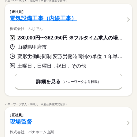
ハローワーク求人（掲載元：甲府公共職業安定所）
正社員
電気設備工事（内線工事）
株式会社 ふじでん
280,000円〜362,050円 ※フルタイム求人の場合は月額（換算額）、パート求人の場合は時間額を表示しています。
山梨県甲府市
変形労働時間制 変形労働時間制の単位 １年単位 就業時間１ 7時30分〜17時00分 就業時間に関する特記事項 休憩時間は原則１２時～１３時。
土曜日，日曜日，祝日，その他
詳細を見る
（ハローワークより転載）
ハローワーク求人（掲載元：甲府公共職業安定所）
正社員
現場監督
株式会社 パナホーム山梨