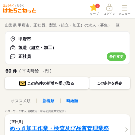
0
キープ
ログイン
メニュー
山梨県 甲府市、正社員、製造（組立・加工）の求人（募集）一覧
甲府市
製造（組立・加工）
正社員
条件変更
60
( 平均時給：-円 )
件
この条件の
新着を受け取る
この条件を保存
オススメ順
新着順
時給順
ハローワーク求人（掲載元：甲府公共職業安定所）
正社員
めっき加工作業・検査及び品質管理業務