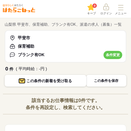
0
キープ
ログイン
メニュー
山梨県 甲斐市、保育補助、ブランク有OK、派遣の求人（募集）一覧
甲斐市
保育補助
ブランク有OK
条件変更
0
( 平均時給：-円 )
件
この条件の
新着を受け取る
この条件を保存
該当するお仕事情報は0件です。
条件を再設定し、検索してください。