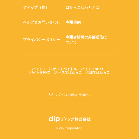
ディップ（株）
はたらこねっととは
ヘルプ＆お問い合わせ
利用規約
利用者情報の外部送信に
プライバシーポリシー
ついて
バイトル
スポットバイトル
バイトルNEXT
バイトルPRO
ナースではたらこ
介護ではたらこ
パソコン表示画面へ
© dip Corporation.