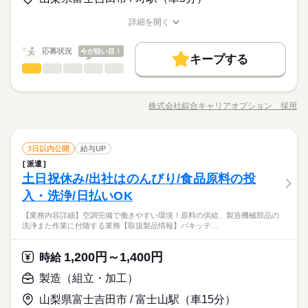
即日スタート
履歴書不要
WEB登録
応募する
えたいショートカットキー25選 ・ズームの使い方・初心者入門
働く人の待遇向上
基本特徴
高収入
※お仕事により異なりますが
詳細を開く
就業時間・曜日
講座 など ＝＝＝＝＝＝＝＝＝＝＝＝＝＝ ＼来社不要！WEBで
長期
期間・時間
募集条件
職種/応募資格
お仕事の特徴
給与/時間/休日
未経験OK
新卒・第二
40代活躍
平日のみ・週5日のお仕事がメインです◎
簡単登録／ 24時間365日いつでもどこでも◎ スマホひとつで完
時給 1,400円
給与
残業なし
平日休み
シフト勤務
詳しい募集要項をすべて見る
＜ご希望に1番近いお仕事をご紹介いたします★＞
就業時間・曜日
9：00～18：00 ※残業はほとんどありません。※休憩は６０分
了しちゃう WEB登録を行っています★ 登録完了後、お電話やメ
即日スタート
履歴書不要
WEB登録
応募状況
今が狙い目！
このお仕事は、働いた分の給料を給料日を待たずに受け取れる
キープする
です。
ールでお仕事を紹介できるので あなたの”スグに働きたい”を叶え
働き方・環境
働き方・環境
残業なし
平日休み
シフト勤務
製造（組立・加工）
『速払いサービス』を利用できます（利用規定あり）
職種
低い
続きを読む
高い
ます＊
多い年齢層
大手企業
社会保険制度
研修制度
資格支援
制服あり
大手企業
社会保険制度
研修制度
資格支援
制服あり
【業務内容詳細】空調完備で働きやすい環境！ ウエハー製品の
応募する
日払い
週払い
禁煙・分煙
車OK
派遣活躍中
水曜 祝日
休日・休暇
加工、研磨及び検査作業決まったフォーマットへの入力やコピ
日払い
週払い
禁煙・分煙
車OK
派遣活躍中
株式会社綜合キャリアオプション 採用
男性
女性
長期
男女の割合
期間・時間
職種/応募資格
お仕事の特徴
給与/時間/休日
ペ・保存等【取扱製品】ウエハー製品 ≪残業で収入アップ≫ 高
活かせるスキル
Word
Excel
PowerPoint
※シフト勤務（水・祝は休み）です。
活かせるスキル
収入を希望される方にオススメ。 残業は月20時間以上あります♪
9：00～18：00 ※残業はほとんどありません。※休憩は６０分
Word
Excel
PowerPoint
≪機能的な制服アリ≫ 制服があるので、毎日の服装の悩み解消♪
続きを読む
です。
製造（組立・加工）
その他
業界
職種
≪未経験の方も大カンゲイ≫ 新しいことにチャレンジするのは
3日以内公開
給与UP
低い
高い
多い年齢層
不安だけど、しっかり働く環境が整っています！ イチからスキ
派遣
【業務内容詳細】空調完備で働きやすい環境！ ウエハー製品の
ルUP・ステップUP目指していきましょう！ ≪様々なお仕事を
土日祝休み/出社はのんびり/食品原料の投
応募資格
水曜 祝日
休日・休暇
加工、研磨及び検査作業決まったフォーマットへの入力やコピ
ご提案≫ 一人で悩まず気軽に相談できる、派遣のお仕事です！
男性
女性
男女の割合
ペ・保存等【取扱製品】ウエハー製品 ≪残業で収入アップ≫ 高
入・洗浄/日払いOK
◆未経験OK！
※シフト勤務（水・祝は休み）です。
収入を希望される方にオススメ。 残業は月20時間以上あります♪
【未経験者カンゲイ♪】高収入でしっかり稼ぐ！ガッツリ稼げる
◆ExcelやWordの操作できる方歓迎！
【業務内容詳細】空調完備で働きやすい環境！原料の供給、製造機械部品の
≪機能的な制服アリ≫ 制服があるので、毎日の服装の悩み解消♪
続きを読む
残業月20H以上！
洗浄また作業に付随する業務【取扱製品情報】パキッテ…
その他
業界
≪未経験の方も大カンゲイ≫ 新しいことにチャレンジするのは
★日払いOK！即払いのオシゴトも！来社登録は不要★交通費上
不安だけど、しっかり働く環境が整っています！ イチからスキ
限3万円★※規定・支払条件有
時給 1,480円～
給与
ルUP・ステップUP目指していきましょう！ ≪様々なお仕事を
詳しい募集要項をすべて見る
1,200円～1,400円
応募資格
時給
≪当社の就業3大メリット！！≫ ★ 友人紹介した方、された方
ご提案≫ 一人で悩まず気軽に相談できる、派遣のお仕事です！
◆未経験OK！
製造（組立・加工）
の両方に【3万円】プレゼント！ ★来社不要！ノンストップで職
お仕事の特徴
【未経験者カンゲイ♪】高収入でしっかり稼ぐ！ガッツリ稼げる
◆ExcelやWordの操作できる方歓迎！
場見学！ ★交通費上限3万円！業界トップクラス！ ※エリア・
応募する
残業月20H以上！
山梨県富士吉田市 / 富士山駅（車15分）
働く人の待遇向上
就業先による ※全て規定・支払条件有 ※規定・支払条件有 kkw