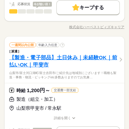
時給1850円×8h×21日＋残業10時間程度+深夜30h＝34万円以上可
バイク自転車
車OK
16：30～01：30
応募状況
今が狙い目！
バイク自転車
車OK
能※別途交通費支給
キープする
応募する
品出し・ピッキング
その他
業界
職種
日曜
休日・休暇
☆ピッキング（調達）→届いた様々な部品を整理したり、組み
長期
期間・時間
立て るために部品を集めて用意します。多少重たい部品もあり
土日 他会社カレンダーによる 月1回土曜出勤有、祝日は出勤日
株式会社ハーベストビィズキャリア
職種/応募資格
お仕事の特徴
給与/時間/休日
ますが、 女性も多く活躍しています☆ ※職場見学時により詳し
07：30～16：30
※GW･お盆・年末年始休暇あり
くご説明します！！
甲府市/甲斐市/笛吹市/中央市/韮崎市/南アルプス市/山梨市/富士
16：30～01：30
続きを読む
河口湖町/富士吉田市/ご紹介先は地域別にございます！職種も製
品出し・ピッキング
職種
一週間以内公開
年齢入力任意
造・事務・物流・ピッキングetc多数ありますのでお気兼ねなく
?
ご応募下さい！
派遣
日曜
休日・休暇
☆ピッキング（調達）→届いた様々な部品を整理したり、組み
その他
【製造・電子部品】土日休み｜未経験OK｜前
応募資格
業界
立て るために部品を集めて用意します。多少重たい部品もあり
土日 他会社カレンダーによる 月1回土曜出勤有、祝日は出勤日
ますが、 女性も多く活躍しています☆ ※職場見学時により詳し
払いOK｜甲斐市
・長期就業を希望する方
※GW･お盆・年末年始休暇あり
お仕事の特徴
くご説明します！！
・20代～50代の方々が多く活躍しております！
山梨市/富士河口湖町/富士吉田市/ご紹介先は地域別にございます！職種も製
続きを読む
基本特徴
造・事務・物流・ピッキングetc多数ありますのでお気兼…
甲府市/甲斐市/笛吹市/中央市/韮崎市/南アルプス市/山梨市/富士
未経験OK
40代活躍
河口湖町/富士吉田市/ご紹介先は地域別にございます！職種も製
時給 1,200円～1,500円
給与
詳しい募集要項をすべて見る
1,200円～
応募資格
時給
交通費一部支給
造・事務・物流・ピッキングetc多数ありますのでお気兼ねなく
募集条件
【給与備考】 定時：1200円×7.75h×20日＝18.6万円 残業：1500
ご応募下さい！
・長期就業を希望する方
交通費
製造（組立・加工）
円×20h＝3万円 交通費：最大2万円支給（規定有） 合計：20万
続きを読む
・20代～50代の方々が多く活躍しております！
円以上可能
応募する
就業時間・曜日
山梨県甲斐市 / 常永駅
土日祝休
続きを読む
詳細を開く
時給 1,200円～1,500円
基本特徴
給与
募集条件
未経験OK
40代活躍
交通費
職種/応募資格
お仕事の特徴
給与/時間/休日
詳しい募集要項をすべて見る
働き方・環境
就業時間・曜日
働き方・環境
【給与備考】 定時：1200円×7.75h×20日＝18.6万円 残業：1500
土日祝休