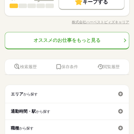
円 残業：1500円×10h＝1.5万円 交通費：最大2万円支給（規定
キープする
社会保険制度
週払い
禁煙・分煙
バイク自転車
梱包・仕分け・検品
その他
有） 合計：20万円以上可能 平均残業：10h～20h程 平均収入：2
業界
職種
車OK
08：20～17：30
応募する
車OK
0万円～23万円
8：20～17：30（休憩70分）
電子チップや電子機器の 製造・検査をお任せします。 未経験か
続きを読む
らスタートした方も 多数活躍している職場です♪ ▼具体的に
株式会社ハーベストビィズキャリア
職種/応募資格
お仕事の特徴
給与/時間/休日
は… （1）機械オペレーター ・機械に製品をセット ・ボタン操
土曜 日曜 祝日
休日・休暇
作で製品を完成させる ・終わったら次工程へ運ぶ （2）パソコ
甲府市/甲斐市/笛吹市/中央市/韮崎市/南アルプス市/山梨市/富士
長期
期間・時間
ン画像検査 ・モニターで部品の画像を確認 ・不備がないか検
続きを読む
河口湖町/富士吉田市/ご紹介先は地域別にございます！職種も製
土日祝休み （会社カレンダーによる）
オススメのお仕事をもっと見る
梱包・仕分け・検品
職種
査・チェック ・完了後に梱包して次工程へ ご本人の適性を考慮
造・事務・物流・ピッキングetc多数ありますのでお気兼ねなく
08：20～17：30
して 配属先を決定いたします！ 入社後1～3週間はしっかりとし
ご応募下さい！
8：20～17：30（休憩70分）
電子チップや電子機器の 製造・検査をお任せします。 未経験か
た 研修があるので未経験でも安心◎ 日勤と夜勤が交互に入れ替
その他
応募資格
業界
らスタートした方も 多数活躍している職場です♪ ▼具体的に
わる 交代制の勤務スタイルで、 安定して働きたい方に最適で
は… （1）機械オペレーター ・機械に製品をセット ・ボタン操
・長期就業を希望する方
す！
お仕事の特徴
土曜 日曜 祝日
休日・休暇
作で製品を完成させる ・終わったら次工程へ運ぶ （2）パソコ
・交替勤務可能な方
検索履歴
保存条件
閲覧履歴
ン画像検査 ・モニターで部品の画像を確認 ・不備がないか検
続きを読む
・同業種の経験があれば尚可
働く人の待遇向上
土日祝休み （会社カレンダーによる）
査・チェック ・完了後に梱包して次工程へ ご本人の適性を考慮
・女性活躍中！
甲府市/甲斐市/笛吹市/中央市/韮崎市/南アルプス市/山梨市/富士
高収入
して 配属先を決定いたします！ 入社後1～3週間はしっかりとし
河口湖町/富士吉田市/ご紹介先は地域別にございます！職種も製
た 研修があるので未経験でも安心◎ 日勤と夜勤が交互に入れ替
応募資格
造・事務・物流・ピッキングetc多数ありますのでお気兼ねなく
基本特徴
わる 交代制の勤務スタイルで、 安定して働きたい方に最適で
ご応募下さい！
エリア
時給 1,600円～2,000円
給与
から探す
・長期就業を希望する方
未経験OK
40代活躍
す！
詳しい募集要項をすべて見る
続きを読む
・交替勤務可能な方
【給与備考】 【 収 入 例 】※交替勤務 定時：1600円×8h×21日
募集条件
・同業種の経験があれば尚可
＝26.8万円 残業：2000円×30h＝6万円 深夜： 400円×55h＝2.2
通勤時間・駅
から探す
・女性活躍中！
万円 交通費：最大2万円支給（規定有） 合計：35万円以上可能
交通費
応募する
働く人の待遇向上
基本特徴
平均残業：10h～30h程 平均月収：30万円～33万円程 ※研修期
高収入
未経験OK
40代活躍
働き方・環境
間は時給1550円
続きを読む
募集条件
働き方・環境
交通費
職種
から探す
時給 1,600円～2,000円
給与
社会保険制度
研修制度
服装自由
週払い
禁煙・分煙
詳しい募集要項をすべて見る
社会保険制度
研修制度
服装自由
週払い
禁煙・分煙