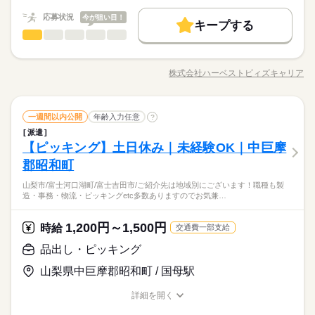
基本特徴
長期
期間・時間
の両方に【3万円】プレゼント！ ★来社不要！ノンストップで職
応募状況
今が狙い目！
未経験OK
新卒・第二
20代活躍
30代活躍
40代活躍
場見学！ ★交通費上限3万円！業界トップクラス！ ※エリア・
続きを読む
キープする
08：30～17：15 22：00～06：45 06：00～14：45 【休憩時間備
応募する
梱包・仕分け・検品
その他
就業先による ※全て規定・支払条件有 ※規定・支払条件有 kkw
業界
職種
考】 60分、60分、60分 【残業】 ほぼ無し（月10時間未満） ≪
50代活躍
働く人の待遇向上
基本特徴
高収入
給与UP
_bcov2106 kkw_220520mlmg
続きを読む
スマホ・PCから24時間いつでも登録OK！履歴書不要！≫ お仕
クリーンルーム内でのサプリメント等の製造作業 自動機を操作
募集条件
未経験OK
新卒・第二
20代活躍
30代活躍
40代活躍
事開始日などお気軽にご相談ください※翌月スタート希望の方
し原料投入や完成品の検品及び梱包作業、 また型枠の交換や洗
株式会社ハーベストビィズキャリア
も歓迎！
続きを読む
職種/応募資格
お仕事の特徴
給与/時間/休日
浄作業を行います しっかりとした教育制度もあるため未経験で
交通費
履歴書不要
WEB登録
50代活躍
長期
期間・時間
も安心のお仕事です！ お気軽にご応募ください！
高時給！土日休み！交替勤務でガッツリ稼ぎたい方にオススメ
募集条件
就業時間・曜日
交通費
履歴書不要
WEB登録
就業時間・曜日
続きを読む
続きを読む
です！
08：30～17：15 22：00～06：45 06：00～14：45 【休憩時間備
梱包・仕分け・検品
職種
残10未満
10時～出社
17時～出社
16時前退社
休日・休暇
一週間以内公開
年齢入力任意
?
残10未満
10時～出社
17時～出社
16時前退社
考】 60分、60分、60分 【残業】 ほぼ無し（月10時間未満） ≪
スマホ・PCから24時間いつでも登録OK！履歴書不要！≫ お仕
派遣
クリーンルーム内でのサプリメント等の製造作業 自動機を操作
3勤3休
シフト勤務
シフト勤務
その他
【ピッキング】土日休み｜未経験OK｜中巨摩
事開始日などお気軽にご相談ください※翌月スタート希望の方
応募資格
業界
お仕事の特徴
し原料投入や完成品の検品及び梱包作業、 また型枠の交換や洗
働き方・環境
も歓迎！
続きを読む
働き方・環境
浄作業を行います しっかりとした教育制度もあるため未経験で
郡昭和町
特になし
働く人の待遇向上
ブランクOK
社会保険制度
制服あり
日払い
も安心のお仕事です！ お気軽にご応募ください！
ブランクOK
社会保険制度
制服あり
日払い
高収入
山梨市/富士河口湖町/富士吉田市/ご紹介先は地域別にございます！職種も製
続きを読む
禁煙・分煙
社員食堂
少人数
英語不要
造・事務・物流・ピッキングetc多数ありますのでお気兼…
禁煙・分煙
社員食堂
少人数
英語不要
休日・休暇
高時給！土日休み！交替勤務でガッツリ稼ぎたい方にオススメ
時給 1,850円～
基本特徴
給与
詳しい募集要項をすべて見る
です！
3勤3休
未経験OK
40代活躍
【給与備考】
続きを読む
1,200円～1,500円
応募資格
時給
交通費一部支給
時給1850円×8h×21日＋残業10時間程度+深夜30h＝34万円以上可
募集条件
特になし
品出し・ピッキング
能※別途交通費支給
応募する
交通費
主婦・主夫
山梨県中巨摩郡昭和町 / 国母駅
働く人の待遇向上
基本特徴
高収入
未経験OK
40代活躍
働き方・環境
時給 1,850円～
給与
長期
期間・時間
募集条件
働き方・環境
交通費
主婦・主夫
詳しい募集要項をすべて見る
詳細を開く
社会保険制度
研修制度
週払い
禁煙・分煙
職種/応募資格
【給与備考】
お仕事の特徴
給与/時間/休日
07：30～16：30
社会保険制度
研修制度
週払い
禁煙・分煙