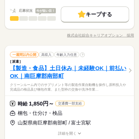
職種/応募資格
≪当社の就業3大メリット！！≫ ★ 友人紹介した方、された方
お仕事の特徴
給与/時間/休日
基本特徴
長期
期間・時間
の両方に【3万円】プレゼント！ ★来社不要！ノンストップで職
応募状況
今が狙い目！
未経験OK
新卒・第二
20代活躍
30代活躍
40代活躍
場見学！ ★交通費上限3万円！業界トップクラス！ ※エリア・
続きを読む
キープする
08：45～17：30 【休憩時間備考】 105分 【残業】 多め（月20
応募する
製造（組立・加工）
就業先による ※全て規定・支払条件有 ※規定・支払条件有 kkw
職種
時間以上） ≪スマホ・PCから24時間いつでも登録OK！履歴書
低い
高い
多い年齢層
募集条件
働く人の待遇向上
基本特徴
給与UP
_bcov2106 kkw_220520mlmg
続きを読む
不要！≫ お仕事開始日などお気軽にご相談ください※翌月スタ
【業務内容詳細】 高時給で稼げる！ 塗料を製造する工程での作
交通費
履歴書不要
WEB登録
未経験OK
新卒・第二
20代活躍
30代活躍
40代活躍
ート希望の方も歓迎！
業クリーンルームにて塗料をフォルムに塗布する製造工程での
株式会社綜合キャリアオプション 採用
男性
女性
男女の割合
続きを読む
募集条件
就業時間・曜日
職種/応募資格
お仕事の特徴
給与/時間/休日
作業【取扱製品情報】 機能性フィルム ≪自分の時間も大切≫ 残
交通費
履歴書不要
WEB登録
就業時間・曜日
長期
期間・時間
業はほとんどナシ！ 場合によってはお願いすることもあります♪
働き方・環境
残20以上
1日7h以下
土日祝休
残20以上
1日7h以下
土日祝休
≪ラクラク制服アリ≫ 制服があるので、毎日の服装の悩み解消♪
続きを読む
続きを読む
08：45～17：30 【休憩時間備考】 105分 【残業】 多め（月20
ブランクOK
社会保険制度
制服あり
日払い
製造（組立・加工）
その他
業界
職種
土曜 日曜 祝日
休日・休暇
≪初めての仕事だけど自分にもできそう≫ 新しいことにチャレ
一週間以内公開
高収入
年齢入力任意
?
時間以上） ≪スマホ・PCから24時間いつでも登録OK！履歴書
低い
高い
働き方・環境
多い年齢層
ンジするのは不安だけど、しっかり働く環境が整っています！
不要！≫ お仕事開始日などお気軽にご相談ください※翌月スタ
派遣
禁煙・分煙
社員食堂
英語不要
電話なし
【業務内容詳細】 高時給で稼げる！ 塗料を製造する工程での作
土日祝（会社カレンダー）
ブランクOK
社会保険制度
制服あり
日払い
イチからスキルUP・ステップUP目指していきましょう！ ≪自
【製造・食品】土日休み｜未経験OK｜前払い
ート希望の方も歓迎！
応募資格
業クリーンルームにて塗料をフォルムに塗布する製造工程での
分に向いている仕事が探せる≫ 困った事などがあれば、担当が
男性
女性
男女の割合
続きを読む
禁煙・分煙
社員食堂
英語不要
電話なし
作業【取扱製品情報】 機能性フィルム ≪自分の時間も大切≫ 残
OK｜南巨摩郡南部町
◆未経験OK！
しっかりサポートします！
業はほとんどナシ！ 場合によってはお願いすることもあります♪
【未経験スタートOK！】残業ほぼナシでプラ充！高収入ワー
クリーンルーム内でのサプリメント等の製造作業自動機を操作し原料投入や
≪ラクラク制服アリ≫ 制服があるので、毎日の服装の悩み解消♪
続きを読む
ク！社会人経験をつもう！
完成品の検品及び梱包作業、また型枠の交換や洗浄作業…
その他
業界
土曜 日曜 祝日
休日・休暇
≪初めての仕事だけど自分にもできそう≫ 新しいことにチャレ
★日払いOK！即払いのオシゴトも！来社登録は不要★交通費上
時給 1,600円～
給与
ンジするのは不安だけど、しっかり働く環境が整っています！
詳しい募集要項をすべて見る
限3万円★※規定・支払条件有
土日祝（会社カレンダー）
≪当社の就業3大メリット！！≫ ★ 友人紹介した方、された方
イチからスキルUP・ステップUP目指していきましょう！ ≪自
1,850円～
応募資格
時給
交通費一部支給
の両方に【3万円】プレゼント！ ★来社不要！ノンストップで職
分に向いている仕事が探せる≫ 困った事などがあれば、担当が
◆未経験OK！
梱包・仕分け・検品
場見学！ ★交通費上限3万円！業界トップクラス！ ※エリア・
しっかりサポートします！
お仕事の特徴
応募する
【未経験スタートOK！】残業ほぼナシでプラ充！高収入ワー
就業先による ※全て規定・支払条件有 ※規定・支払条件有 kkw
ク！社会人経験をつもう！
山梨県南巨摩郡南部町 / 富士宮駅
働く人の待遇向上
_bcov2106 kkw_220520mlmg
続きを読む
★日払いOK！即払いのオシゴトも！来社登録は不要★交通費上
時給 1,600円～
給与
高収入
給与UP
詳しい募集要項をすべて見る
限3万円★※規定・支払条件有
詳細を開く
職種/応募資格
≪当社の就業3大メリット！！≫ ★ 友人紹介した方、された方
お仕事の特徴
給与/時間/休日