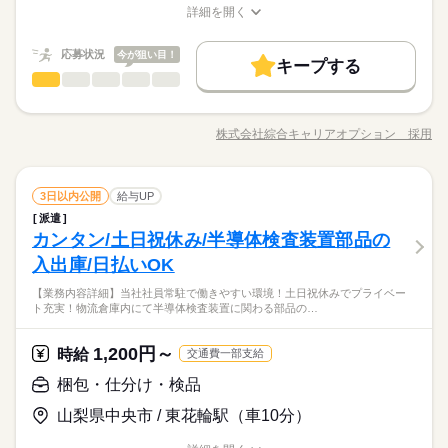
給与UP
詳しい募集要項をすべて見る
限3万円★※規定・支払条件有
詳細を開く
職種/応募資格
≪当社の就業3大メリット！！≫ ★ 友人紹介した方、された方
お仕事の特徴
給与/時間/休日
基本特徴
長期
期間・時間
の両方に【3万円】プレゼント！ ★来社不要！ノンストップで職
応募状況
今が狙い目！
未経験OK
新卒・第二
20代活躍
30代活躍
40代活躍
場見学！ ★交通費上限3万円！業界トップクラス！ ※エリア・
続きを読む
キープする
08：25～17：10 05：55～14：40 13：55～22：40 【休憩時間備
応募する
製造（組立・加工）
就業先による ※全て規定・支払条件有 ※規定・支払条件有 kkw
職種
考】 60分、60分、60分 【残業】 あり（月10時間以上） ≪スマ
低い
高い
多い年齢層
50代活躍
働く人の待遇向上
基本特徴
給与UP
_bcov2106 kkw_220520mlmg
続きを読む
ホ・PCから24時間いつでも登録OK！履歴書不要！≫ お仕事開
《ステンレス鋼製品づくり》 電ドラやトルクレンチを使用した
募集条件
未経験OK
新卒・第二
20代活躍
30代活躍
40代活躍
始日などお気軽にご相談ください※翌月スタート希望の方も歓
組立作業をお願いします。 ほかにも、製品の加工やチェック作
株式会社綜合キャリアオプション 採用
男性
女性
男女の割合
迎！
続きを読む
職種/応募資格
お仕事の特徴
給与/時間/休日
業もお任せします。 ※動きのあるお仕事になります 《月収25万
履歴書不要
WEB登録
50代活躍
長期
期間・時間
円以上可能》 高時給&残業多めで稼げる！ やる気があれば大丈
募集条件
就業時間・曜日
履歴書不要
WEB登録
就業時間・曜日
夫◎ 高収入を希望される方にオススメです♪ 加工や組立がメイ
続きを読む
続きを読む
08：25～17：10 05：55～14：40 13：55～22：40 【休憩時間備
製造（組立・加工）
メーカー関連
業界
職種
残20未満
土曜 日曜 祝日
10時～出社
16時前退社
土日祝休
休日・休暇
ンのお仕事！ 重いモノは社員さんが対応するからお任せしてOK
3日以内公開
給与UP
残20未満
10時～出社
16時前退社
土日祝休
考】 60分、60分、60分 【残業】 あり（月10時間以上） ≪スマ
低い
高い
多い年齢層
☆ 土日祝休みだから週末は家族や友人と一緒にプライベート満
働き方・環境
ホ・PCから24時間いつでも登録OK！履歴書不要！≫ お仕事開
派遣
《ステンレス鋼製品づくり》 電ドラやトルクレンチを使用した
土日祝（会社カレンダー）
働き方・環境
喫！ 未経験OKだからはじめてでも安心！ イチからスキルUP・
カンタン/土日祝休み/半導体検査装置部品の
始日などお気軽にご相談ください※翌月スタート希望の方も歓
応募資格
組立作業をお願いします。 ほかにも、製品の加工やチェック作
ブランクOK
社会保険制度
制服あり
日払い
ステップUP目指していきましょう！ 困った事などがあれば担当
男性
女性
男女の割合
迎！
続きを読む
ブランクOK
社会保険制度
制服あり
日払い
業もお任せします。 ※動きのあるお仕事になります 《月収25万
入出庫/日払いOK
◆未経験OK！
がしっかりサポートします！ 寮費無料なのがウレシイ♪
禁煙・分煙
社員食堂
英語不要
円以上可能》 高時給&残業多めで稼げる！ やる気があれば大丈
【月収25万円以上可能】未経験OK！ウレシイ寮費無料☆土日祝
禁煙・分煙
社員食堂
英語不要
【業務内容詳細】当社社員常駐で働きやすい環境！土日祝休みでプライベー
夫◎ 高収入を希望される方にオススメです♪ 加工や組立がメイ
続きを読む
休みで予定も立てやすい♪
kkw_hfd2304
ト充実！物流倉庫内にて半導体検査装置に関わる部品の…
メーカー関連
業界
土曜 日曜 祝日
休日・休暇
ンのお仕事！ 重いモノは社員さんが対応するからお任せしてOK
★日払いOK！即払いのオシゴトも！来社登録は不要★交通費上
☆ 土日祝休みだから週末は家族や友人と一緒にプライベート満
限3万円★※規定・支払条件有
土日祝（会社カレンダー）
喫！ 未経験OKだからはじめてでも安心！ イチからスキルUP・
1,200円～
応募資格
時給
交通費一部支給
時給 1,300円～1,625円
給与
ステップUP目指していきましょう！ 困った事などがあれば担当
詳しい募集要項をすべて見る
◆未経験OK！
梱包・仕分け・検品
※時間外・深夜手当含む 【月収例】25万5000円以上可（7時間3
がしっかりサポートします！ 寮費無料なのがウレシイ♪
お仕事の特徴
【月収25万円以上可能】未経験OK！ウレシイ寮費無料☆土日祝
5分×7日+7時間55分×14日+残業・深夜手当） ≪当社の就業3大
休みで予定も立てやすい♪
山梨県中央市 / 東花輪駅（車10分）
kkw_hfd2304
働く人の待遇向上
メリット！！≫ ★ 友人紹介した方、された方の両方に【3万
応募する
★日払いOK！即払いのオシゴトも！来社登録は不要★交通費上
円】プレゼント！ ★来社不要！ノンストップで職場見学！ ★交
給与UP