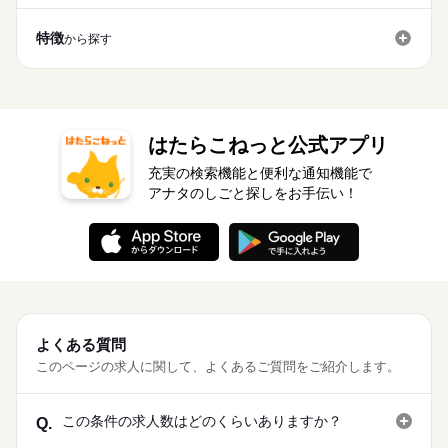
【給与備考】 【 収 入 例 】※交替勤務 定時：1600円×8h×21日
バイク自転車
車OK
寮・社宅
長期
期間・時間
バイク自転車
車OK
寮・社宅
＝26.8万円 残業：2000円×30h＝6万円 深夜： 400円×55h＝2.2
特徴
から探す
万円 交通費：最大2万円支給（規定有） 合計：35万円以上可能
08：30～18：10
応募する
平均残業：10h～30h程 平均月収：30万円～33万円程 ※研修期
20：30～06：10
間は時給1550円
続きを読む
8：30~18：10 （内休憩70分）
20：30~6：10 （内休憩70分）
長期
期間・時間
はたらこねっと公式アプリ
休日・休暇
08：30～18：10
充実の検索機能と便利な通知機能で
20：30～06：10
シフト制 ※5勤2休（日勤） 5勤3休（夜勤） ※会社カレンダー
アナタのしごと探しをお手伝い！
8：30~18：10 （内休憩70分）
による （※長期休暇あり）
20：30~6：10 （内休憩70分）
休日・休暇
シフト制 ※5勤2休（日勤） 5勤3休（夜勤） ※会社カレンダー
による （※長期休暇あり）
よくある質問
このページの求人に関して、よくあるご質問をご紹介します。
この条件の求人数はどのくらいありますか？
Q.