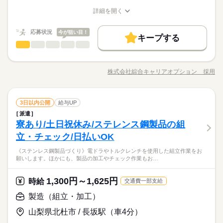
★日払いOK！即払いのオシゴトも！来社登録は不要★交通費上
_bcov2106 kkw_220520mlmg
続きを読む
高収入
給与UP
限3万円★※規定・支払条件有
詳細を開く
時給 1,480円～
給与
職種/応募資格
お仕事の特徴
給与/時間/休日
詳しい募集要項をすべて見る
基本特徴
≪当社の就業3大メリット！！≫ ★ 友人紹介した方、された方
応募状況
今が狙い目！
長期
期間・時間
未経験OK
新卒・第二
20代活躍
30代活躍
の両方に【3万円】プレゼント！ ★来社不要！ノンストップで職
続きを読む
キープする
製造（組立・加工）
場見学！ ★交通費上限3万円！業界トップクラス！ ※エリア・
職種
08：30～17：20 20：30～05：20 【休憩時間備考】 60分、60分
低い
高い
多い年齢層
応募する
募集条件
働く人の待遇向上
基本特徴
高収入
給与UP
就業先による ※全て規定・支払条件有 ※規定・支払条件有 kkw
【残業】 多め（月20時間以上） ≪スマホ・PCから24時間いつ
【業務内容詳細】空調完備で働きやすい環境！ 原料の供給、製
_bcov2106 kkw_220520mlmg
交通費
履歴書不要
WEB登録
募集条件
続きを読む
未経験OK
新卒・第二
20代活躍
30代活躍
でも登録OK！履歴書不要！≫ お仕事開始日などお気軽にご相談
造機械部品の洗浄また作業に付随する業務【取扱製品情報】パ
株式会社綜合キャリアオプション 採用
男性
女性
男女の割合
ください※翌月スタート希望の方も歓迎！
就業時間・曜日
職種/応募資格
お仕事の特徴
給与/時間/休日
キッテの製造（アメリカンドックのケチャップマスタード） ≪
交通費
履歴書不要
WEB登録
就業時間・曜日
続きを読む
ちょっとの残業で収入アップ≫ 残業は月20時間未満で、ほどよ
残20以上
10時～出社
17時～出社
シフト勤務
残20以上
10時～出社
17時～出社
シフト勤務
長期
期間・時間
く稼げます♪ ≪週休2日制≫ 週末は家族や友人と一緒にプライベ
続きを読む
続きを読む
働き方・環境
製造（組立・加工）
その他
業界
職種
ート満喫！ ≪動きやすい制服アリ≫ 制服があるので、毎日の服
3日以内公開
給与UP
08：30～17：20 20：30～05：20 【休憩時間備考】 60分、60分
低い
高い
働き方・環境
多い年齢層
ブランクOK
社会保険制度
制服あり
日払い
休日・休暇
装の悩み解消♪ ≪未経験の方も大カンゲイ≫ 新しいことにチャ
【残業】 多め（月20時間以上） ≪スマホ・PCから24時間いつ
派遣
【業務内容詳細】空調完備で働きやすい環境！ 原料の供給、製
ブランクOK
社会保険制度
制服あり
日払い
レンジするのは不安だけど、しっかり働く環境が整っていま
寮あり/土日祝休み/ステレンス鋼製品の組
でも登録OK！履歴書不要！≫ お仕事開始日などお気軽にご相談
応募資格
造機械部品の洗浄また作業に付随する業務【取扱製品情報】パ
禁煙・分煙
社員食堂
英語不要
4勤2休 会社カレンダーあり 大型連休あり（生産状況によっ
す！ イチからスキルUP・ステップUP目指していきましょう！
男性
女性
男女の割合
ください※翌月スタート希望の方も歓迎！
禁煙・分煙
社員食堂
英語不要
キッテの製造（アメリカンドックのケチャップマスタード） ≪
て変更あり）
活かせるスキル
立・チェック/日払いOK
◆未経験OK！
Excel
続きを読む
ちょっとの残業で収入アップ≫ 残業は月20時間未満で、ほどよ
【誰でもはじめは初心者♪】女性活躍中の職場！ウレシイ☆土日
活かせるスキル
《ステンレス鋼製品づくり》電ドラやトルクレンチを使用した組立作業をお
く稼げます♪ ≪週休2日制≫ 週末は家族や友人と一緒にプライベ
続きを読む
祝休♪
願いします。ほかにも、製品の加工やチェック作業もお…
その他
業界
Excel
ート満喫！ ≪動きやすい制服アリ≫ 制服があるので、毎日の服
★日払いOK！即払いのオシゴトも！来社登録は不要★交通費上
時給 1,200円～1,400円
給与
休日・休暇
装の悩み解消♪ ≪未経験の方も大カンゲイ≫ 新しいことにチャ
詳しい募集要項をすべて見る
限3万円★※規定・支払条件有
≪当社の就業3大メリット！！≫ ★ 友人紹介した方、された方
レンジするのは不安だけど、しっかり働く環境が整っていま
1,300円～1,625円
応募資格
時給
交通費一部支給
4勤2休 会社カレンダーあり 大型連休あり（生産状況によっ
の両方に【3万円】プレゼント！ ★来社不要！ノンストップで職
す！ イチからスキルUP・ステップUP目指していきましょう！
て変更あり）
◆未経験OK！
製造（組立・加工）
場見学！ ★交通費上限3万円！業界トップクラス！ ※エリア・
お仕事の特徴
応募する
【誰でもはじめは初心者♪】女性活躍中の職場！ウレシイ☆土日
就業先による ※全て規定・支払条件有 ※規定・支払条件有 kkw
祝休♪
山梨県北杜市 / 長坂駅（車4分）
働く人の待遇向上
_bcov2106 kkw_220520mlmg
続きを読む
★日払いOK！即払いのオシゴトも！来社登録は不要★交通費上
時給 1,200円～1,400円
給与