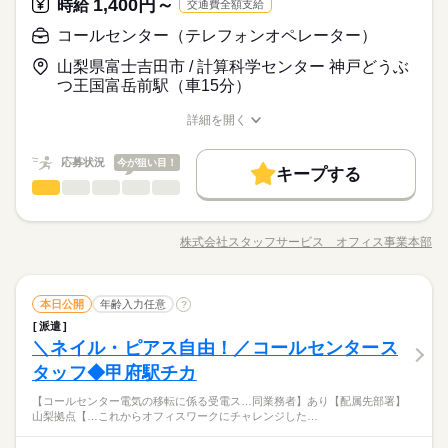
1,400円～
時給
交通費全額支給
コールセンター（テレフォンオペレーター）
山梨県富士吉田市 / 計算科学センター 神戸どうぶ
つ王国富岳前駅（車15分）
詳細を開く
職種/応募資格
お仕事の特徴
給与/時間/休日
応募状況
今が狙い目！
キープする
コールセンター（テレフォンオペレーター）
サービス関連
業界
職種
大手グループ企業での就業！働き方の相談可能！ご応募お待ち
しております！ 【お願いしたいお仕事の内容】 問い合わせ
株式会社スタッフサービス オフィス事業本部
職種/応募資格
お仕事の特徴
給与/時間/休日
対応（配達日変更受付・使い方案内）、専用システムへの入力
などをお願いします。 ▼こちらのお仕事のほかにも 電話なしの
◆車通勤ＯＫ！無料駐車場完備！服装やネイルは比較的自由！
コツコツ系データ入力や英語を使う事務、 大学やコールセンタ
続きを読む
ＯＪＴ・マニュアル・研修制度があり安心！幅広い年齢層
コールセンター（テレフォンオペレーター）
職種
ーなどのお仕事も扱っています。 在宅のお仕事があるエリアも
本日公開
年齢入力任意
の方々が活躍中の職場です！
?
☆ 9月・10月スタートもご相談ください♪
派遣
大手グループ企業での就業！働き方の相談可能！ご応募お待ち
サービス関連
＼ネイル・ピアス自由！／コールセンタース
応募資格
業界
しております！ 【お願いしたいお仕事の内容】 問い合わせ
お仕事の特徴
対応（配達日変更受付・使い方案内）、専用システムへの入力
タッフ◆甲府駅チカ
◆未経験者歓迎！
などをお願いします。 ▼こちらのお仕事のほかにも 電話なしの
働く人の待遇向上
【コールセンター電気の移転に係る受電ス…同業務者】あり【配属先部署】
コツコツ系データ入力や英語を使う事務、 大学やコールセンタ
続きを読む
高収入
山梨拠点【…これからオフィスワークにチャレンジした…
ーなどのお仕事も扱っています。 在宅のお仕事があるエリアも
◆車通勤ＯＫ！無料駐車場完備！服装やネイルは比較的自由！
時給 1,400円～
給与
☆ 9月・10月スタートもご相談ください♪
詳しい募集要項をすべて見る
ＯＪＴ・マニュアル・研修制度があり安心！幅広い年齢層
基本特徴