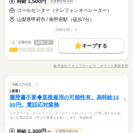
1,500円
応募資格
時給
交通費全額支給
ーンズ、スニーカー、ネイル、ピアスOK！） 【月収例：180,60
★PC文字入力が可能な方（スピードは問いません◎徐々に慣れ
コールセンター（テレフォンオペレーター）
0円（時給1,200円×実働7時間10分×月21日）】
お仕事の特徴
時給 1,200円～
給与
年齢不問＊幅広い年齢層が活躍中です♪《受信メイン：決まった
ていければOK！）
詳しい募集要項をすべて見る
電話の受付対応なので難しい対応ナシ！》土日祝休み×日勤固定
山梨県甲府市 / 南甲府駅（徒歩7分）
基本特徴
＊交通費・ガソリン代支給（規定有り）
勤務◎◎しっかり研修があるので未経験スタートでも安心です
＼これからオフィスワークにチャレンジしたい方・人とお話し
未経験OK
新卒・第二
20代活躍
30代活躍
40代活躍
ね＾＾
詳細を開く
することが好きな方におススメです☆彡／
職種/応募資格
お仕事の特徴
給与/時間/休日
応募する
50代活躍
長期
期間・時間
応募状況
今が狙い目！
募集条件
続きを読む
キープする
08：50～17：00
時給 1,200円～
給与
コールセンター（テレフォンオペレーター）
その他
業界
職種
詳しい募集要項をすべて見る
【残業】有 5～10時間程度 ＊残業ナシの希望あればお申し付
交通費
1ヵ月以内にスタート
勤務地固定
主婦・主夫
基本特徴
＊交通費・ガソリン代支給（規定有り）
けください♪
《エネルギー関連の会社》キレイなオフィス！残業もほとんど
履歴書不要
WEB登録
未経験OK
新卒・第二
20代活躍
30代活躍
40代活躍
なくプライベートも充実できますね！ 【お願いしたいお仕
株式会社スタッフサービス オフィス事業本部
職種/応募資格
お仕事の特徴
給与/時間/休日
事の内容】 ▼問い合わせ対応 ▼顧客情報の入力 ▼情報のメ
応募する
50代活躍
就業時間・曜日
長期
期間・時間
土曜 日曜 祝日
休日・休暇
ンテナンス・エラーチェック ▼受電内容を履歴に残す業務
◆休憩室完備！派遣スタッフ就業中！同業務の方がいるので安
募集条件
残10未満
残20未満
Wワーク可
土日祝休
などをお願いします。 ▼こちらのお仕事のほかにも 電話なしの
続きを読む
続きを読む
心！ ＯＪＴしっかり！近くに飲食店・コンビニあり！幅広
08：50～17：00
土日祝休み
交通費
1ヵ月以内にスタート
勤務地固定
主婦・主夫
コールセンター（テレフォンオペレーター）
職種
コツコツ系データ入力や英語を使う事務、 大学やコールセンタ
年齢入力任意
い年齢層の方々が活躍中です！
?
【残業】有 5～10時間程度 ＊残業ナシの希望あればお申し付
働き方・環境
ーなどのお仕事も扱っています。 在宅のお仕事があるエリアも
履歴書不要
WEB登録
けください♪
派遣
《エネルギー関連の会社》キレイなオフィス！残業もほとんど
ブランクOK
産休・育休
社会保険制度
研修制度
☆ 9月・10月スタートもご相談ください♪
その他
履歴書不要◆直接雇用の可能性有。高時給13
応募資格
業界
就業時間・曜日
なくプライベートも充実できますね！ 【お願いしたいお仕
お仕事の特徴
資格支援
服装自由
禁煙・分煙
車OK
派遣活躍中
事の内容】 ▼問い合わせ対応 ▼顧客情報の入力 ▼情報のメ
00円。電話応対業務
残10未満
残20未満
Wワーク可
土日祝休
◆未経験者歓迎！
土曜 日曜 祝日
休日・休暇
ンテナンス・エラーチェック ▼受電内容を履歴に残す業務
働き方・環境
働く人の待遇向上
英語不要
カスタマーセンターにてプリンターのインクセットについて問い合わせがあ
などをお願いします。 ▼こちらのお仕事のほかにも 電話なしの
続きを読む
土日祝休み
ブランクOK
高収入
産休・育休
社会保険制度
研修制度
るため電話応対、PC入力業務をお願いします。未経験者…
コツコツ系データ入力や英語を使う事務、 大学やコールセンタ
活かせるスキル
◆休憩室完備！派遣スタッフ就業中！同業務の方がいるので安
時給 1,500円
給与
ーなどのお仕事も扱っています。 在宅のお仕事があるエリアも
詳しい募集要項をすべて見る
資格支援
服装自由
禁煙・分煙
車OK
派遣活躍中
心！ ＯＪＴしっかり！近くに飲食店・コンビニあり！幅広
基本特徴
Word
Excel
このお仕事は、働いた分の給料を給料日を待たずに受け取れる
☆ 9月・10月スタートもご相談ください♪
1,300円～
応募資格
時給
交通費全額支給
い年齢層の方々が活躍中です！