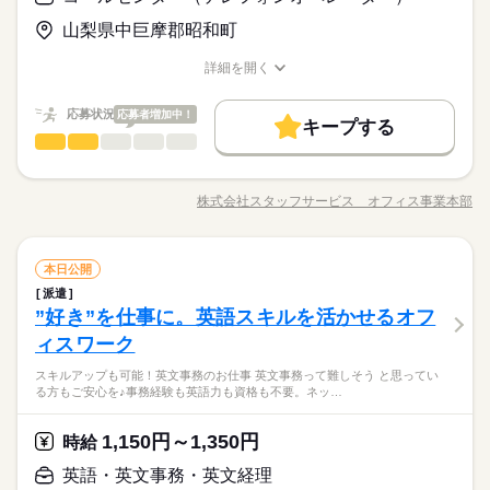
時給 1,300円～
給与
資格不問・未経験OK
基本特徴
詳しい募集要項をすべて見る
■お友達紹介キャンペーン！デジタルギフト3000円分プレゼント
山梨県中巨摩郡昭和町
フリーター、主婦・主夫歓迎
191、000円（月収例21日実働）
未経験OK
新卒・第二
20代活躍
30代活躍
40代活躍
（当社規定あり）
35カ国以上の方々が当社を通じ就業中。毎月100人以上お仕事ス
交通費全額支給
詳細を開く
タート！
50代活躍
職種/応募資格
お仕事の特徴
給与/時間/休日
応募する
募集条件
続きを読む
応募状況
応募者増加中！
長期
期間・時間
キープする
交通費
時給 1,300円～
勤務地固定
履歴書不要
WEB登録
給与
基本特徴
コールセンター（テレフォンオペレーター）
サービス関連
業界
職種
詳しい募集要項をすべて見る
【1】09：00～17：00
191、000円（月収例21日実働）
未経験OK
新卒・第二
20代活躍
30代活躍
40代活躍
就業時間・曜日
※表記のうち実働7時間です。
＜人材サービス会社＞朝ラクラク１１時始業！ＯＪＴ・研修・
交通費全額支給
マニュアルあります♪ 【お仕事の内容】飲食店向け人材サー
残10未満
残20未満
土日祝休
50代活躍
株式会社スタッフサービス オフィス事業本部
職種/応募資格
お仕事の特徴
給与/時間/休日
ビスの紹介、内容の案内、契約の確認、システム操作方法のサ
応募する
募集条件
交通費
勤務地固定
履歴書不要
WEB登録
働き方・環境
土曜 日曜 祝日
休日・休暇
ポート、説明のアポ取りなどをお願いします。 ▼こちらのお仕
続きを読む
◆働き方の相談がしやすい環境！スピード感あるベンチャー企
就業時間・曜日
長期
期間・時間
残10未満
残20未満
土日祝休
事のほかにも 電話なしのコツコツ系データ入力や英語を使う事
続きを読む
業！ 幅広い年齢層が活躍中の職場！車通勤ＯＫ！無料駐車
ブランクOK
産休・育休
社会保険制度
研修制度
土・日・祝
働き方・環境
コールセンター（テレフォンオペレーター）
職種
務、 大学やコールセンターなどのお仕事も扱っています。 在宅
本日公開
場完備！休憩室が利用できてリフレッシュしやすいです！
【1】09：00～17：00
制服あり
禁煙・分煙
派遣活躍中
英語不要
のお仕事があるエリアも☆ 9月・10月スタートもご相談ください
※表記のうち実働7時間です。
派遣
ブランクOK
産休・育休
社会保険制度
研修制度
＜人材サービス会社＞朝ラクラク１１時始業！ＯＪＴ・研修・
♪
サービス関連
”好き”を仕事に。英語スキルを活かせるオフ
応募資格
業界
マニュアルあります♪ 【お仕事の内容】飲食店向け人材サー
制服あり
禁煙・分煙
派遣活躍中
英語不要
お仕事の特徴
ビスの紹介、内容の案内、契約の確認、システム操作方法のサ
ィスワーク
◆未経験者歓迎！ ※タッチタイピングができる方歓迎。
土曜 日曜 祝日
休日・休暇
ポート、説明のアポ取りなどをお願いします。 ▼こちらのお仕
基本特徴
スキルアップも可能！英文事務のお仕事 英文事務って難しそう と思ってい
事のほかにも 電話なしのコツコツ系データ入力や英語を使う事
続きを読む
土・日・祝
未経験OK
新卒・第二
40代活躍
る方もご安心を♪事務経験も英語力も資格も不要。ネッ…
務、 大学やコールセンターなどのお仕事も扱っています。 在宅
◆働き方の相談がしやすい環境！スピード感あるベンチャー企
時給 1,300円
給与
のお仕事があるエリアも☆ 9月・10月スタートもご相談ください
詳しい募集要項をすべて見る
業！ 幅広い年齢層が活躍中の職場！車通勤ＯＫ！無料駐車
募集条件
このお仕事は、働いた分の給料を給料日を待たずに受け取れる
♪
1,150円～1,350円
応募資格
時給
場完備！休憩室が利用できてリフレッシュしやすいです！
即日スタート
履歴書不要
WEB登録
『速払いサービス』を利用できます（利用規定あり）
続きを読む
◆未経験者歓迎！ ※タッチタイピングができる方歓迎。
英語・英文事務・英文経理
応募する
就業時間・曜日