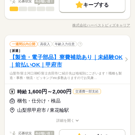
応募状況
社会保険制度
今が狙い目！
週払い
禁煙・分煙
バイク自転車
長期
期間・時間
円×20h＝3万円 交通費：最大2万円支給（規定有） 合計：20万
キープする
社会保険制度
週払い
禁煙・分煙
バイク自転車
製造（組立・加工）
その他
円以上可能
業界
職種
車OK
08：30～17：30
応募する
車OK
08：30～17：30（休憩75分）
≪金属熱処理加工スタッフ／工場内作業≫ 正社員前提の案件で
続きを読む
す 【仕事内容】 金属加工会社にて、金属製品の熱処理業務を行
株式会社ハーベストビィズキャリア
職種/応募資格
お仕事の特徴
給与/時間/休日
っていただきます。 具体的には… ・金属製品を炉へセッティン
土曜 日曜 祝日
休日・休暇
グ ・ボタン操作による熱処理加工（オペレーター業務） ・処理
甲府市/甲斐市/笛吹市/中央市/韮崎市/南アルプス市/山梨市/富士
長期
期間・時間
後の製品の取り出し ・製品の搬送、荷造り作業 ※職場見学時に
続きを読む
河口湖町/富士吉田市/ご紹介先は地域別にございます！職種も製
土日祝（会社カレンダーによる）
製造（組立・加工）
職種
詳しくご説明いたします。 ※10～15kg程度の製品を扱う作業が
一週間以内公開
高収入
年齢入力任意
造・事務・物流・ピッキングetc多数ありますのでお気兼ねなく
?
08：30～17：30
あります。 【ポイント】 ・未経験でも安心の丁寧な指導あり ・
ご応募下さい！
08：30～17：30（休憩75分）
派遣
≪金属熱処理加工スタッフ／工場内作業≫ 正社員前提の案件で
専門知識は不要 ・モクモク作業が中心
その他
【製造・電子部品】寮費補助あり｜未経験OK
応募資格
業界
す 【仕事内容】 金属加工会社にて、金属製品の熱処理業務を行
っていただきます。 具体的には… ・金属製品を炉へセッティン
｜前払いOK｜甲府市
・長期就業を希望する方
お仕事の特徴
土曜 日曜 祝日
休日・休暇
グ ・ボタン操作による熱処理加工（オペレーター業務） ・処理
・フォークリフトの資格をお持ちの方
山梨市/富士河口湖町/富士吉田市/ご紹介先は地域別にございます！職種も製
後の製品の取り出し ・製品の搬送、荷造り作業 ※職場見学時に
続きを読む
基本特徴
土日祝（会社カレンダーによる）
造・事務・物流・ピッキングetc多数ありますのでお気兼…
詳しくご説明いたします。 ※10～15kg程度の製品を扱う作業が
甲府市/甲斐市/笛吹市/中央市/韮崎市/南アルプス市/山梨市/富士
未経験OK
あります。 【ポイント】 ・未経験でも安心の丁寧な指導あり ・
河口湖町/富士吉田市/ご紹介先は地域別にございます！職種も製
時給 1,200円～
給与
専門知識は不要 ・モクモク作業が中心
詳しい募集要項をすべて見る
1,600円～2,000円
応募資格
時給
交通費一部支給
造・事務・物流・ピッキングetc多数ありますのでお気兼ねなく
募集条件
【給与備考】 【 収 入 例 】 定時：1200円×8.00h×20日＝19.2万
ご応募下さい！
・長期就業を希望する方
交通費
梱包・仕分け・検品
円 残業：1500円×10h＝1.5万円 交通費：最大2万円支給（規定
続きを読む
・フォークリフトの資格をお持ちの方
有） 合計：20万円以上可能 平均残業：10h～20h程 平均収入：2
応募する
就業時間・曜日
山梨県甲府市 / 東花輪駅
0万円～23万円
土日祝休
続きを読む
詳細を開く
時給 1,200円～
基本特徴
給与
募集条件
就業時間・曜日
未経験OK
交通費
職種/応募資格
お仕事の特徴
給与/時間/休日
詳しい募集要項をすべて見る
働き方・環境
働き方・環境
【給与備考】 【 収 入 例 】 定時：1200円×8.00h×20日＝19.2万
土日祝休
応募状況
社会保険制度
今が狙い目！
週払い
禁煙・分煙
バイク自転車
長期
期間・時間