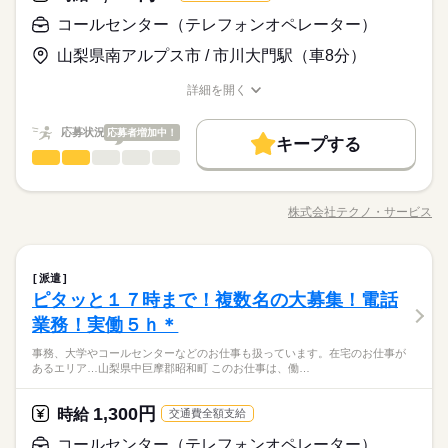
英語不要
未経験OK
新卒・第二
40代活躍
『速払いサービス』を利用できます（利用規定あり）
続きを読む
◆未経験者歓迎！
コールセンター（テレフォンオペレーター）
活かせるスキル
Word
Excel
応募する
募集条件
山梨県南アルプス市 / 市川大門駅（車8分）
1ヵ月以内にスタート
履歴書不要
WEB登録
長期
期間・時間
時給 1,500円
働く人の待遇向上
給与
基本特徴
高収入
詳しい募集要項をすべて見る
詳細を開く
就業時間・曜日
8：30～17：30 ※休憩は６０分です。※９：００～１７：００
募集条件
職種/応募資格
このお仕事は、働いた分の給料を給料日を待たずに受け取れる
お仕事の特徴
給与/時間/休日
未経験OK
新卒・第二
40代活躍
も相談可能です。
残業なし
土日祝休
『速払いサービス』を利用できます（利用規定あり）
1ヵ月以内にスタート
履歴書不要
WEB登録
応募状況
応募者増加中！
キープする
働き方・環境
就業時間・曜日
応募する
働き方・環境
残業なし
土日祝休
コールセンター（テレフォンオペレーター）
職種
男性
続きを読む
女性
男女の割合
土曜 日曜 祝日
休日・休暇
社会保険制度
研修制度
資格支援
制服あり
日払い
社会保険制度
研修制度
資格支援
制服あり
日払い
長期
期間・時間
カスタマーセンターにてプリンターのインクセットについて問
※土日祝がお休み。※土曜出勤（企業カレンダー）もありま
週払い
禁煙・分煙
車OK
派遣活躍中
い合わせがあるため電話応対、PC入力業務をお願いします。 未
週払い
禁煙・分煙
車OK
派遣活躍中
8：30～17：30 ※休憩は６０分です。※９：００～１７：００
す。
株式会社テクノ・サービス
ひとりで
みんなで
仕事の仕方
職種/応募資格
お仕事の特徴
給与/時間/休日
経験者大歓迎。長期勤務可能。土日祝休み。日勤。小休憩あ
活かせるスキル
も相談可能です。
Word
Excel
活かせるスキル
り。OJTありで安心スタート。 派遣先に直接雇用してもらえる
Word
Excel
ようサポートします。50代の方など幅広く活躍中。綺麗な職場
続きを読む
コールセンター（テレフォンオペレーター）
その他
業界
職種
環境でのお仕事です。 ●履歴書不要 ■有給休暇■社会保険完備■
派遣
男性
女性
男女の割合
土曜 日曜 祝日
休日・休暇
退職金制度■お友達紹介キャンペーン実施中 ■登録方法：履歴書
ピタッと１７時まで！複数名の大募集！電話
カスタマーセンターにてプリンターのインクセットについて問
※土日祝がお休み。※土曜出勤（企業カレンダー）もありま
不要・ご自宅でもできる簡単オンライン登録がオススメ
応募資格
い合わせがあるため電話応対、PC入力業務をお願いします。 未
業務！実働５ｈ＊
す。
ひとりで
みんなで
仕事の仕方
経験者大歓迎。長期勤務可能。土日祝休み。日勤。小休憩あ
資格不問・未経験OK
事務、大学やコールセンターなどのお仕事も扱っています。在宅のお仕事が
り。OJTありで安心スタート。 派遣先に直接雇用してもらえる
■お友達紹介キャンペーン！デジタルギフト3000円分プレゼント
フリーター、主婦・主夫歓迎
あるエリア…山梨県中巨摩郡昭和町 このお仕事は、働…
ようサポートします。50代の方など幅広く活躍中。綺麗な職場
続きを読む
（当社規定あり）
35カ国以上の方々が当社を通じ就業中。毎月100人以上お仕事ス
その他
業界
環境でのお仕事です。 ●履歴書不要 ■有給休暇■社会保険完備■
タート！
退職金制度■お友達紹介キャンペーン実施中 ■登録方法：履歴書
1,300円
時給
交通費全額支給
不要・ご自宅でもできる簡単オンライン登録がオススメ
応募資格
お仕事の特徴
コールセンター（テレフォンオペレーター）