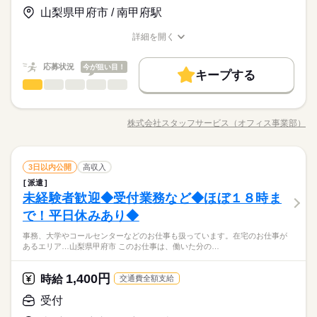
山梨県甲府市 / 南甲府駅
残業なし
10時～出社
1日7h以下
土日祝休
長期
期間・時間
時給 1,300円
基本特徴
給与
募集条件
未経験OK
新卒・第二
40代活躍
詳しい募集要項をすべて見る
詳細を開く
働き方・環境
11：00～17：00 ※休憩６０分。１１時～１６時の勤務もありま
就業時間・曜日
職種/応募資格
このお仕事は、働いた分の給料を給料日を待たずに受け取れる
お仕事の特徴
給与/時間/休日
即日スタート
履歴書不要
WEB登録
す。
社会保険制度
研修制度
資格支援
服装自由
日払い
『速払いサービス』を利用できます（利用規定あり）
残業なし
10時～出社
1日7h以下
土日祝休
応募状況
今が狙い目！
キープする
週払い
禁煙・分煙
車OK
派遣活躍中
PC不要
働き方・環境
応募する
英語・英文事務・英文経理
職種
低い
続きを読む
高い
多い年齢層
土曜 日曜 祝日
休日・休暇
社会保険制度
研修制度
資格支援
服装自由
日払い
長期
期間・時間
☆★ スキルアップも可能！英文事務のお仕事 ★☆ 「英文事務っ
※土・日・祝がお休みです。
週払い
禁煙・分煙
車OK
派遣活躍中
PC不要
て難しそう…」 と思っている方もご安心を♪ 事務経験も英語力
11：00～17：00 ※休憩６０分。１１時～１６時の勤務もありま
株式会社スタッフサービス（オフィス事業部）
男性
女性
男女の割合
職種/応募資格
お仕事の特徴
給与/時間/休日
も資格も不要。 ネット検索で意外となんとかなります◎ 今まで
す。
の経験より「やってみたい！」 を大切にしているので未経験者
も大歓迎。 無料アプリで手軽に学べます。 さらに働く場所も…
続きを読む
英語・英文事務・英文経理
サービス関連
業界
職種
大手・有名企業や公的機関、大学 ベンチャーやアットホームな
3日以内公開
高収入
低い
高い
多い年齢層
土曜 日曜 祝日
休日・休暇
会社 などいろんな分野があります。 ------ ▼他にこんなお仕事も
派遣
☆★ スキルアップも可能！英文事務のお仕事 ★☆ 「英文事務っ
※土・日・祝がお休みです。
あり▼ ＊大手商社での英文メール対応 ＊有名ビル勤務！予約受
未経験者歓迎◆受付業務など◆ほぼ１８時ま
応募資格
て難しそう…」 と思っている方もご安心を♪ 事務経験も英語力
付・事務 ＊在宅もあり♪医療メーカーでの英文事務 ＊コスメ関
男性
女性
男女の割合
も資格も不要。 ネット検索で意外となんとかなります◎ 今まで
で！平日休みあり◆
＜こんな志望動機もOK！＞ 「海外ドラマを見るのが好き」
連企業での英語翻訳チェック業務 etc…
の経験より「やってみたい！」 を大切にしているので未経験者
「英語が好き」「留学経験がある」など…当てはまる方必見★
「英語を使う仕事ってなんかカッコイイ」 ＜こんな人にオスス
事務、大学やコールセンターなどのお仕事も扱っています。在宅のお仕事が
も大歓迎。 無料アプリで手軽に学べます。 さらに働く場所も…
続きを読む
日常業務から海外とのやりとりまで、あなたの英語が活きる！
メ＞ ◆仕事とプライベートどちらも充実させたい方 ◆未経験で
あるエリア…山梨県甲府市 このお仕事は、働いた分の…
サービス関連
業界
大手・有名企業や公的機関、大学 ベンチャーやアットホームな
働きながらスキルを磨こう♪"土日休み"・"残業少なめ"など理想
オフィスワークにチャレンジしてみたい方 ◆フルタイム・長期
会社 などいろんな分野があります。 ------ ▼他にこんなお仕事も
の働き方も実現可能です◎
で働きたい方 ◆スキルUPを図りたい方etc 「派遣で働くのが初
続きを読む
あり▼ ＊大手商社での英文メール対応 ＊有名ビル勤務！予約受
1,400円
応募資格
時給
めて」の方も大歓迎♪ 丁寧にご説明しますのでご安心下さい。
交通費全額支給
付・事務 ＊在宅もあり♪医療メーカーでの英文事務 ＊コスメ関
＜こんな志望動機もOK！＞ 「海外ドラマを見るのが好き」
受付
連企業での英語翻訳チェック業務 etc…
お仕事の特徴
時給 1,150円～1,350円
給与
「英語が好き」「留学経験がある」など…当てはまる方必見★
「英語を使う仕事ってなんかカッコイイ」 ＜こんな人にオスス
詳しい募集要項をすべて見る