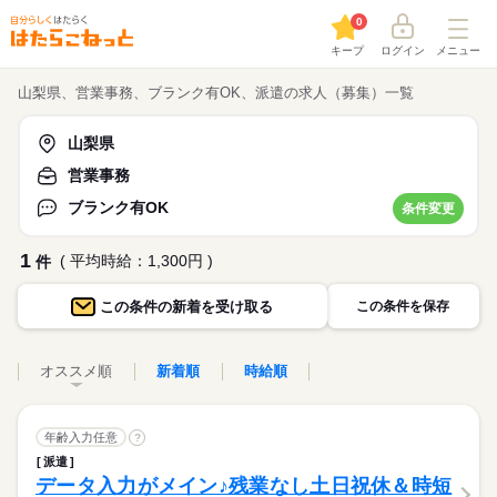
0
キープ
ログイン
メニュー
山梨県、営業事務、ブランク有OK、派遣の求人（募集）一覧
山梨県
営業事務
ブランク有OK
条件変更
1
( 平均時給：1,300円 )
件
この条件の
新着を受け取る
この条件を保存
オススメ順
新着順
時給順
年齢入力任意
?
派遣
データ入力がメイン♪残業なし土日祝休＆時短