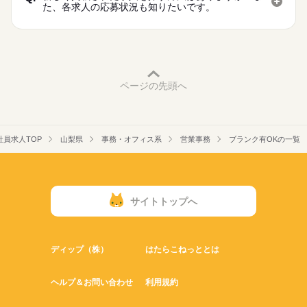
た、各求人の応募状況も知りたいです。
ページの先頭へ
社員求人TOP
山梨県
事務・オフィス系
営業事務
ブランク有OKの一覧
サイトトップへ
ディップ（株）
はたらこねっととは
ヘルプ＆お問い合わせ
利用規約