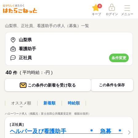
0
キープ
ログイン
メニュー
山梨県、正社員、看護助手の求人（募集）一覧
山梨県
看護助手
正社員
条件変更
40
( 平均時給：-円 )
件
この条件の
新着を受け取る
この条件を保存
オススメ順
新着順
時給順
ハローワーク求人（掲載元：富士吉田公共職業安定所 都留出張所）
正社員
ヘルパー及び看護助手 ＊ 急募 ＊