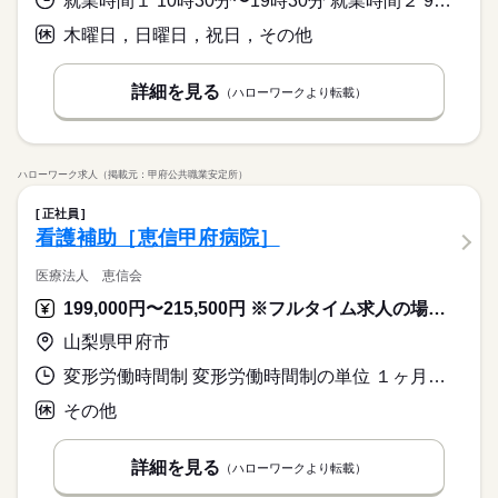
就業時間１ 10時30分〜19時30分 就業時間２ 9時30分〜18時30分 就業時間に関する特記事項 ２の時間帯は土曜日及び夏の時期のみ。
木曜日，日曜日，祝日，その他
詳細を見る
（ハローワークより転載）
ハローワーク求人（掲載元：甲府公共職業安定所）
正社員
看護補助［恵信甲府病院］
医療法人 恵信会
199,000円〜215,500円 ※フルタイム求人の場合は月額（換算額）、パート求人の場合は時間額を表示しています。
山梨県甲府市
変形労働時間制 変形労働時間制の単位 １ヶ月単位 就業時間１ 8時30分〜17時30分 就業時間２ 16時30分〜9時30分 就業時間に関する特記事項 ※日勤は（１）以外に早出と遅出あり
その他
詳細を見る
（ハローワークより転載）