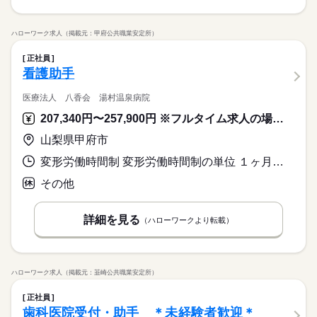
ハローワーク求人（掲載元：甲府公共職業安定所）
正社員
看護助手
医療法人 八香会 湯村温泉病院
207,340円〜257,900円 ※フルタイム求人の場合は月額（換算額）、パート求人の場合は時間額を表示しています。
山梨県甲府市
変形労働時間制 変形労働時間制の単位 １ヶ月単位 就業時間１ 8時30分〜17時30分 就業時間２ 16時30分〜8時30分 就業時間３ 7時15分〜16時15分 就業時間に関する特記事項 （４）１０：３０～１９：３０
その他
詳細を見る
（ハローワークより転載）
ハローワーク求人（掲載元：韮崎公共職業安定所）
正社員
歯科医院受付・助手 ＊未経験者歓迎＊