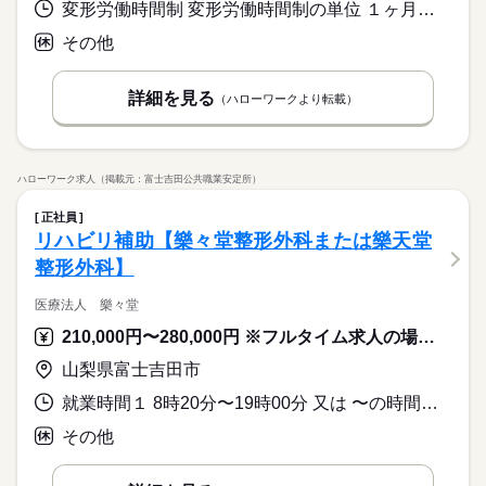
変形労働時間制 変形労働時間制の単位 １ヶ月単位 就業時間１ 8時30分〜17時30分 就業時間２ 7時00分〜16時00分 就業時間３ 16時30分〜9時30分 就業時間に関する特記事項 夜勤あり（４～５回／月）
その他
詳細を見る
（ハローワークより転載）
ハローワーク求人（掲載元：富士吉田公共職業安定所）
正社員
リハビリ補助【樂々堂整形外科または樂天堂
整形外科】
医療法人 樂々堂
210,000円〜280,000円 ※フルタイム求人の場合は月額（換算額）、パート求人の場合は時間額を表示しています。
山梨県富士吉田市
就業時間１ 8時20分〜19時00分 又は 〜の時間の間の8時間程度
その他