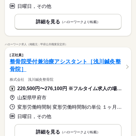
日曜日，その他
詳細を見る
（ハローワークより転載）
ハローワーク求人（掲載元：甲府公共職業安定所）
正社員
整骨院受付兼治療アシスタント［浅川鍼灸整
骨院］
株式会社 浅川鍼灸整骨院
220,500円〜276,100円 ※フルタイム求人の場合は月額（換算額）、パート求人の場合は時間額を表示しています。
山梨県甲府市
変形労働時間制 変形労働時間制の単位 １ヶ月単位 就業時間１ 8時30分〜19時30分 就業時間２ 8時30分〜13時00分 就業時間３ 8時30分〜15時00分 就業時間に関する特記事項 （１）月・火・水・金曜日：休憩１５０分
日曜日，その他
詳細を見る
（ハローワークより転載）