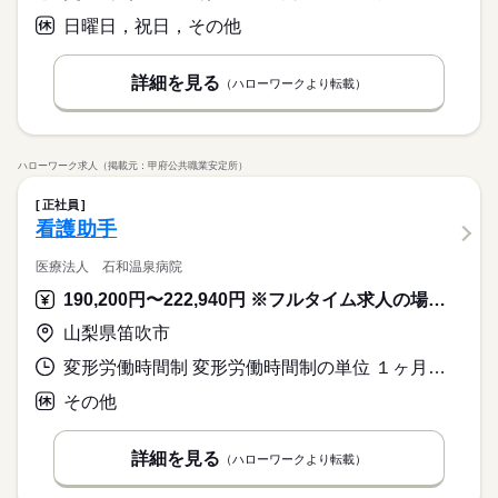
日曜日，祝日，その他
詳細を見る
（ハローワークより転載）
ハローワーク求人（掲載元：甲府公共職業安定所）
正社員
看護助手
医療法人 石和温泉病院
190,200円〜222,940円 ※フルタイム求人の場合は月額（換算額）、パート求人の場合は時間額を表示しています。
山梨県笛吹市
変形労働時間制 変形労働時間制の単位 １ヶ月単位 就業時間１ 7時00分〜15時30分 就業時間２ 8時30分〜17時00分 就業時間３ 10時30分〜19時00分 就業時間に関する特記事項 （４）１６：３０～９：００ 仮眠２時間以上あり
その他
詳細を見る
（ハローワークより転載）