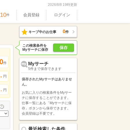
2026/8/8 19時更新
610
会員登録
ログイン
件
0
キープ中のお仕事
件
この検索条件を
保存
Myサーチに保存
0
件
Myサーチ
5件まで保存できます
-
円
保存されたMyサーチはありませ
ん。
円
-
お気に入りの検索条件をMyサー
チに保存することができます。
仕事一覧にある「Myサーチに保
存」ボタンから保存できます。
会員登録は不要です。
最近検索した条件