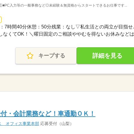
応■PC入力等の一般事務など◎未経験＆無資格からスタートできるお仕事です...
5実働：7時間40分休憩：50分残業：なし▽私生活との両立が目指せ..
なくてOK！＼曜日固定のご相談ややむを得ないお休みなどは..
詳細を見る
キープする
受付・会計業務など！車通勤ＯＫ！
ス オフィス事業本部
応募受付（山梨）