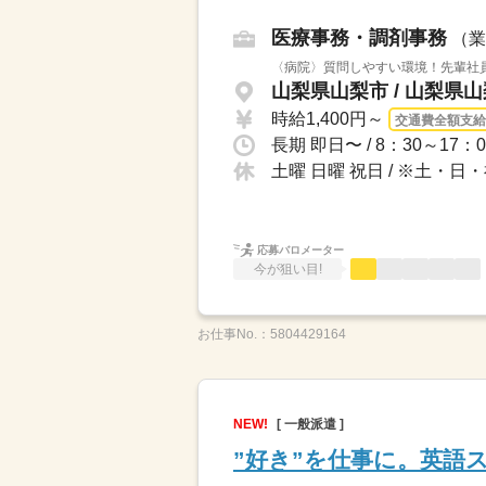
医療事務・調剤事務
（業
〈病院〉質問しやすい環境！先輩社
山梨県山梨市 / 山梨県
時給1,400円～
交通費全額支給
土曜 日曜 祝日 / ※土・
応募バロメーター
今が狙い目!
お仕事No.：
5804429164
NEW!
[ 一般派遣 ]
”好き”を仕事に。英語