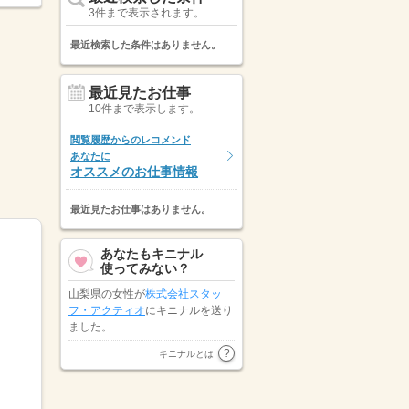
3件まで表示されます。
最近検索した条件はありません。
最近見たお仕事
10件まで表示します。
閲覧履歴からのレコメンド
あなたに
オススメのお仕事情報
最近見たお仕事はありません。
あなたもキニナル
使ってみない？
山梨県の女性が
株式会社スタッ
フ・アクティオ
にキニナルを送り
ました。
山梨県の男性が
株式会社スタッフ
キニナルとは
サービス ＩＴソリューション
ブ…
にキニナルを送りました。