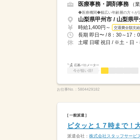
医療事務・調剤事務
（業
◆医療機関◆幅広い年齢層の方々が
山梨県甲州市 / 山梨県
時給1,400円～
交通費全額支給
土曜 日曜 祝日 / ※土・
応募バロメーター
今が狙い目!
お仕事No.：
5804429182
[ 一般派遣 ]
ピタッと１７時まで！
派遣会社：
株式会社スタッフサービ