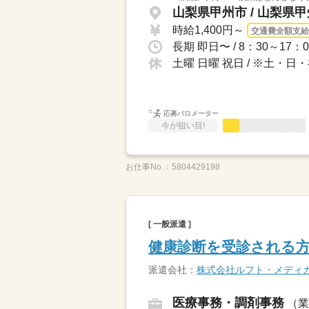
山梨県甲州市 / 山梨県
時給1,400円～
交通費全額支給
長期 即日〜 / 8：30～
土曜 日曜 祝日 / ※土・
応募バロメーター
今が狙い目!
お仕事No.：
5804429198
[ 一般派遣 ]
健康診断を受診される方
派遣会社：
株式会社ルフト・メディ
医療事務・調剤事務
（業