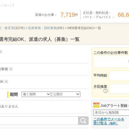
らこねっと】
正社員・契約社員・
7,719
66,
派遣のお仕事：
件
パート・アルバイト：
究・教育系
(327件) >
医療事務・調剤事務
(5件) >
WEB選考完結OKの一覧
選考完結OK、派遣の求人（募集）一覧
この条件のお仕事件数
剤事務
平均時給
OK
月収換算
期間
Jobアラート登録
はありません
この条件でメールを
受け取る
（無料）