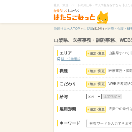
社員・派遣・パートのお仕事・求人情報を探すなら【はた
派遣社員求人TOP
>
山梨県
(819件) >
医療・介護・研
山梨県、医療事務・調剤事務、WEB
エリア
山梨県すべて
追加･変更
駅・沿線選択
職種
医療事務・調
追加･変更
こだわり
WEB選考完結
追加･変更
給与
雇用形態
選択中の条件
追加･変更
キーワード