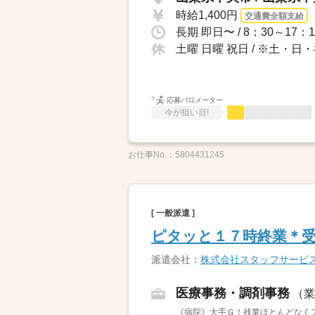
時給1,400円
交通費全額支給
長期 即日〜 / 8：30～
土曜 日曜 祝日 / ※土・
応募バロメーター
今が狙い目!
お仕事No.：
5804431245
[ 一般派遣 ]
ピタッと１７時終業＊
派遣会社：
株式会社スタッフサービ
医療事務・調剤事務
（業
《病院》大手Ｇ！残業ほとんどなく