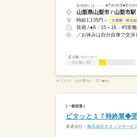
具体的には・・・■予約管理■受付対
山梨県山梨市 / 山梨市駅
時給1,135円～
交通費一部支給
長期 / ●8：15～16：4
／お休みは自分自身で交渉し
応募バロメーター
今が狙い目!
オススメ!
お仕事No.：
331◆hp
[ 一般派遣 ]
ピタッと１７時終業◆
派遣会社：
株式会社スタッフサービ