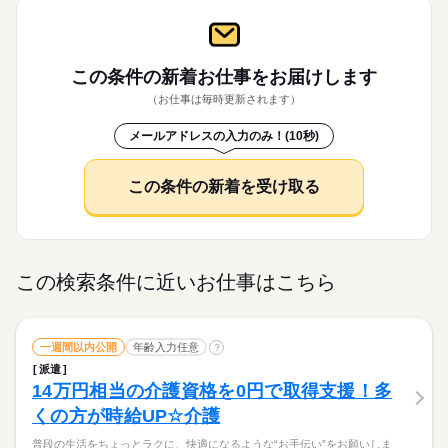
この条件の新着お仕事を
お届けします
（お仕事は毎時更新されます）
メールアドレスの入力のみ！(10秒)
この条件の新着を受け取る
この検索条件に近いお仕事はこちら
一週間以内公開
年齢入力任意
?
派遣
14万円相当の介護資格を0円で取得支援！多
くの方が時給UP☆介護
普段の生活をちょっとラクに、快適になるような“お手伝い”をお願いしま