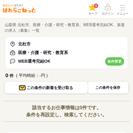
0
キープ
ログイン
メニュー
山梨県 北杜市、医療・介護・研究・教育系、WEB選考完結OK、派遣
の求人（募集）一覧
北杜市
医療・介護・研究・教育系
WEB選考完結OK
条件変更
0
( 平均時給：-円 )
件
この条件の
新着を受け取る
この条件を保存
該当するお仕事情報は0件です。
条件を再設定し、検索してください。