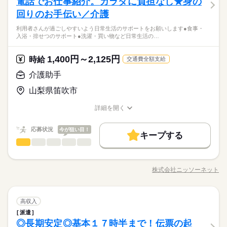
電話でお仕事紹介。カラダに負担なし★身の
等の経理事務（仕訳を含む） ・顧客からの受注及び請求業務 ・
寮・社宅
まかない
寮・社宅
まかない
08：15～17：30 20：15～05：30 ［1］08：15～17：30 稼働時
顧客からの問い合せ等に対応 ・取引先の伝票等プリントアウト
回りのお手伝い／介護
・長期就業を希望する方
休日・休暇
間8h（休憩1.25h） ［2］20：15～05：30 稼働時間8h（休憩1.2
お仕事の特徴
業務 ・担当部署の管理業務 ※職場見学時により具体的にご説明
・事務の経験があれば尚可。
5h） ■残業平均：2.75h/日 ▼ご希望をお聞かせください ￣￣￣
利用者さんが過ごしやすいよう日常生活のサポートをお願いします●食事・
致します！
続きを読む
■2交替 ［1］5勤2休（日勤）→［2］5勤3休（夜勤）の繰り返
・20代～40代の方々が多く活躍しております！
基本特徴
入浴・排せつのサポート●洗濯・買い物など日常生活の…
￣￣￣￣￣￣￣￣￣￣ ・日勤だけがいい ・お昼過ぎから働きた
し。シフト切替の際は公休日3日 ※休日は毎週1日以上 ほかに
甲府市/甲斐市/笛吹市/中央市/韮崎市/南アルプス市/山梨市/富士
40代活躍
い ・とにかく稼げる夜勤がいい など、 あなたの生活に 合った
続きを読む
も、 今の生活を大きく変えずに 働けるお仕事あり！
河口湖町/富士吉田市/ご紹介先は地域別にございます！職種も製
お仕事をご紹介します。
1,400円～2,125円
応募資格
時給
交通費全額支給
造・事務・物流・ピッキングetc多数ありますのでお気兼ねなく
時給 1,150円～1,437円
募集条件
給与
詳しい募集要項をすべて見る
続きを読む
ご応募下さい！
・長期就業を希望する方
交通費
主婦・主夫
介護助手
【給与備考】 定時：1150円×7.75h×20日＝17.8万円 残業：1437
休日・休暇
続きを読む
・事務の経験があれば尚可。
円×10h＝1.4万円 交通費：最大2万円支給（規定有） 合計：20万
■2交替 ［1］5勤2休（日勤）→［2］5勤3休（夜勤）の繰り返
就業時間・曜日
山梨県笛吹市
・20代～40代の方々が多く活躍しております！
円以上可能
応募する
し。シフト切替の際は公休日3日 ※休日は毎週1日以上 ほかに
土日祝休
も、 今の生活を大きく変えずに 働けるお仕事あり！
詳細を開く
基本特徴
募集条件
続きを読む
40代活躍
交通費
主婦・主夫
職種/応募資格
お仕事の特徴
給与/時間/休日
働き方・環境
時給 1,150円～1,437円
給与
就業時間・曜日
働き方・環境
土日祝休
詳しい募集要項をすべて見る
続きを読む
応募状況
社会保険制度
今が狙い目！
服装自由
週払い
禁煙・分煙
【給与備考】 定時：1150円×7.75h×20日＝17.8万円 残業：1437
キープする
社会保険制度
服装自由
週払い
禁煙・分煙
長期
期間・時間
介護助手
円×10h＝1.4万円 交通費：最大2万円支給（規定有） 合計：20万
職種
バイク自転車
車OK
男性
女性
男女の割合
バイク自転車
車OK
円以上可能
08：30～17：30
利用者さんが過ごしやすいよう 日常生活のサポートをお願いし
応募する
08：30～17：30（休憩75分）
ます ●食事・入浴・排せつのサポート ●洗濯・買い物など日常生
株式会社ニッソーネット
続きを読む
ひとりで
みんなで
仕事の仕方
職種/応募資格
お仕事の特徴
給与/時間/休日
活のお手伝い ●レクリエーションの企画・実施 ●お部屋の掃除な
ど まずは、利用者さんの名前を覚えることからスタート！ 自分
土曜 日曜 祝日
休日・休暇
のペースで 慣れていってもらえたら嬉しいです。 先輩スタッフ
続きを読む
長期
期間・時間
介護助手
医療・介護・福祉関連
業界
職種
も周りにいるので わからないことがあったら いつでも聞いてく
高収入
男性
女性
男女の割合
土日祝（会社カレンダーによる）
ださいね。 ※お仕事の内容は勤務先によって異なります ※こち
08：30～17：30
派遣
利用者さんが過ごしやすいよう 日常生活のサポートをお願いし
らは求人例です。ご希望にあわせて幅広くご提案いたします。
◎長期安定◎基本１７時半まで！伝票の起
08：30～17：30（休憩75分）
応募資格
ます ●食事・入浴・排せつのサポート ●洗濯・買い物など日常生