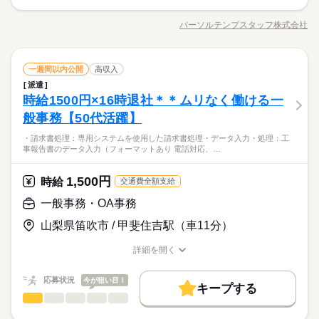
ブランクOK
社会保険制度
禁煙・分煙
車OK
【イメージしやすい♪】ふるさと納税サイトへのデータ入力＆画
昇給あり
日勤 8：00～17：00
像の登録など ●ふるさと納税の返礼品データの入力 ●写真・画像
パーソルテンプスタッフ株式会社
男性
女性
男女の割合
給与 日勤 1,200円/時間
職種/応募資格
お仕事の特徴
給与/時間/休日
の登録 ●データ入力・転記 ●その他事務サポートなど ※ふるさ
応募する
有給休暇あり
と納税サイトへのデータ・写真などの登録がメイン！
続きを読む
データ入力・タイピング
IT・通信関連
業界
職種
土曜 日曜 祝日
休日・休暇
一週間以内公開
高収入
低い
高い
多い年齢層
長期
期間・時間
派遣
【イメージしやすい♪】ふるさと納税サイトへのデータ入力＆画
休日 土日祝（企業カレンダー）
時給1500円×16時退社＊＊ムリなく働ける一
日勤 8：00～17：00
応募資格
像の登録など ●ふるさと納税の返礼品データの入力 ●写真・画像
男性
女性
男女の割合
給与 日勤 1,200円/時間
の登録 ●データ入力・転記 ●その他事務サポートなど ※ふるさ
般事務【50代活躍】
◆業界未経験OK！ ◆少しでも事務の経験があればOK♪ 【歓迎
と納税サイトへのデータ・写真などの登録がメイン！
9-17時・残業なし＆お休み相談もしやすい環境♪子育て中の方も
スキル】 【Excel】 SUM関数・簡易計算式・文字入力・修正◆
・請求書処理：専用システムを使用した請求書処理・データ入力・処理：工
続きを読む
多数★家庭と両立しながら無理なく働く…が叶う！ふるさと納
関数などは調べながらでもOK！
事報告書のデータ入力（フォーマットあり 電話対応、…
IT・通信関連
業界
土曜 日曜 祝日
休日・休暇
税に関わる仕事◎ふるさと納税サイトへの返礼品データの入力
＆写真掲載がメイン♪
続きを読む
休日 土日祝（企業カレンダー）
1,500円
応募資格
時給
交通費全額支給
◆業界未経験OK！ ◆少しでも事務の経験があればOK♪ 【歓迎
一般事務・OA事務
お仕事の特徴
時給 1,250円
給与
9-17時・残業なし＆お休み相談もしやすい環境♪子育て中の方も
スキル】 【Excel】 SUM関数・簡易計算式・文字入力・修正◆
詳しい募集要項をすべて見る
多数★家庭と両立しながら無理なく働く…が叶う！ふるさと納
山梨県笛吹市 / 甲斐住吉駅（車11分）
関数などは調べながらでもOK！
基本特徴
※月収例：18.3万円（月21日勤務の場合）
税に関わる仕事◎ふるさと納税サイトへの返礼品データの入力
未経験OK
新卒・第二
20代活躍
30代活躍
40代活躍
＆写真掲載がメイン♪
詳細を開く
続きを読む
職種/応募資格
お仕事の特徴
給与/時間/休日
応募する
50代活躍
長期
期間・時間
応募状況
今が狙い目！
募集条件
続きを読む
キープする
09：00～17：00（実働07：00、休憩01：00）
時給 1,250円
給与
一般事務・OA事務
職種
詳しい募集要項をすべて見る
残業なし！
低い
高い
多い年齢層
交通費
勤務地固定
主婦・主夫
履歴書不要
基本特徴
※月収例：18.3万円（月21日勤務の場合）
◆時間の相談OK！
・請求書処理：専用システムを使用した請求書処理 ・データ入