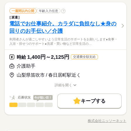
排せつのお手伝い など 介護度が低い利用者さんが多く、 未経験
10時～出社
1日4h以下
1日7h以下
16時前退社
ドは1分単位でお給料を計算しますので、無駄なく働けます！ ト
続きを読む
強。 その後、トレーナーと一緒に カウンターデビュー。 レジの
OK！ シフトは1週間毎の自己申告制 忙しい方も、予定に合わせ
でもはじめやすくて 人気のデイサービス。 天気がいい日にみん
続きを読む
勤務先公開
主婦・主夫
学生歓迎
外国人/留学生
レーナー、マネージャー等への昇進での時給UPもあります。勤
メニューは写真付き！ 最初は覚えきれなくても、 あせらず探せ
扶養内
Wワーク可
週1日～
週2・3日
土日祝のみ
て働けます♪
介護助手
医療・介護・福祉関連
業界
職種
なでお散歩したり、 一緒にトランプゲームしたり、 和気あいあ
一週間以内公開
年齢入力任意
続きを読む
?
男性
女性
男女の割合
務日はマクドナルド商品が約30％オフです！
ば大丈夫。
履歴書不要
続きを読む
いとした雰囲気です。 まずは、利用者さんとお話したり、 お一
シフト勤務
派遣
デイサービスで、 利用者さんの日常生活を お手伝いするお仕事
長期
就業時間・曜日
期間・時間
人おひとりの名前を覚えたり、 食事の準備を手伝ったり etc.
電話でお仕事紹介。カラダに負担なし★身の
応募資格
です◎ 【具体的には…】 ■レクリエーションの準備やお手伝い
働き方・環境
できることから始めていくので、 無資格・未経験の方もご安心
ひとりで
みんなで
10時～出社
1日4h以下
1日7h以下
16時前退社
仕事の仕方
6：00～23：00 ※上記は営業時間となります ※曜日によって営
■食事の準備 ■衣服の整理 ■お掃除 ■歩行のサポート ■お風呂や
回りのお手伝い／介護
●無資格・未経験の方も大歓迎 ＜優遇＞ 有資格者・経験者の方
休日・休暇
ください◎
業時間 勤務時間が異なる場合がございます 週1日～、1日2h～
大手企業
ブランクOK
社会保険制度
研修制度
排せつのお手伝い など 介護度が低い利用者さんが多く、 未経験
＜無資格・未経験OK＞週2日～OK。未経験でも高時給で働ける
扶養内
Wワーク可
週1日～
週2・3日
土日祝のみ
・初任者研修 ・介護福祉士 資格・経験に合わせて待遇UPでご
OK！ シフトは1週間毎の自己申告制 忙しい方も、予定に合わせ
利用者さんが過ごしやすいよう日常生活のサポートをお願いします●食事・
でもはじめやすくて 人気のデイサービス。 天気がいい日にみん
続きを読む
シフト制なので、自分の都合にあわせて
介護のお仕事。全国に30,000件以上ある豊富なお仕事の中から
案内いたします 【ポイント☆】 資格取得（初任者研修・実務者
制服あり
禁煙・分煙
バイク自転車
車OK
まかない
入浴・排せつのサポート●洗濯・買い物など日常生活の…
て働けます♪
シフト勤務
医療・介護・福祉関連
業界
なでお散歩したり、 一緒にトランプゲームしたり、 和気あいあ
お休みの日が調整できます
選べます。1ヵ月の短期～長期まで、条件はさまざま！ご都合に
研修など） を実質0円でできます！ ※弊社規定あり 施設に言い
続きを読む
働き方・環境
いとした雰囲気です。 まずは、利用者さんとお話したり、 お一
あわせて働けます◎
づらい不安なことも、 すぐ専属のコーディネーターに相談OK！
続きを読む
人おひとりの名前を覚えたり、 食事の準備を手伝ったり etc.
1,400円～2,125円
応募資格
時給
安心してご就業いただける環境を整えています。
大手企業
ブランクOK
社会保険制度
研修制度
交通費全額支給
できることから始めていくので、 無資格・未経験の方もご安心
●無資格・未経験の方も大歓迎 ＜優遇＞ 有資格者・経験者の方
制服あり
禁煙・分煙
バイク自転車
車OK
まかない
介護助手
休日・休暇
ください◎
お仕事の特徴
時給 1,500円～1,800円
給与
＜無資格・未経験OK＞週2日～OK。未経験でも高時給で働ける
・初任者研修 ・介護福祉士 資格・経験に合わせて待遇UPでご
詳しい募集要項をすべて見る
シフト制なので、自分の都合にあわせて
介護のお仕事。全国に30,000件以上ある豊富なお仕事の中から
山梨県笛吹市 / 春日居町駅近く
案内いたします 【ポイント☆】 資格取得（初任者研修・実務者
働く人の待遇向上
【交通費備考】
お休みの日が調整できます
選べます。1ヵ月の短期～長期まで、条件はさまざま！ご都合に
研修など） を実質0円でできます！ ※弊社規定あり 施設に言い
少し距離のある方も安心です
高収入
あわせて働けます◎
詳細を開く
づらい不安なことも、 すぐ専属のコーディネーターに相談OK！
続きを読む
※家チカ・駅チカなど通勤が楽な職場もご紹介できます
職種/応募資格
お仕事の特徴
給与/時間/休日
応募する
安心してご就業いただける環境を整えています。
基本特徴
応募状況
今が狙い目！
未経験OK
新卒・第二
40代活躍
50代活躍
60代歓迎
続きを読む
キープする
時給 1,500円～1,800円
給与
1ヵ月～3ヵ月
期間・時間
介護助手
職種
詳しい募集要項をすべて見る
男性
女性
男女の割合
募集条件
働く人の待遇向上
基本特徴
高収入
【交通費備考】
08：00～17：00 09：00～18：00 勤務シフトはお気軽にご相談
利用者さんが過ごしやすいよう 日常生活のサポートをお願いし
少し距離のある方も安心です
交通費
主婦・主夫
履歴書不要
WEB登録
未経験OK
新卒・第二
40代活躍
50代活躍
60代歓迎
いただけます ≪シフト例≫ ・8時～17時（休憩1時間） ・9時～
ます ●食事・入浴・排せつのサポート ●洗濯・買い物など日常生
※家チカ・駅チカなど通勤が楽な職場もご紹介できます
株式会社ニッソーネット
ひとりで
みんなで
仕事の仕方
18時（休憩1時間） ※週2日～OK 「土日祝休み」「日勤のみ」
募集条件
職種/応募資格
お仕事の特徴
給与/時間/休日
活のお手伝い ●レクリエーションの企画・実施 ●お部屋の掃除な
応募する
交通費
主婦・主夫
履歴書不要
WEB登録
就業時間・曜日
「夜勤のみで働きたい」など ご希望にあったお仕事をご案内致
ど まずは、利用者さんの名前を覚えることからスタート！ 自分
就業時間・曜日