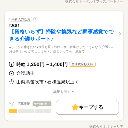
稼げる 月給：264,000円（時給1500円×8h×22日稼働の場合） ◆
株式会社トータルオフィスパートナー
しずか
にぎやか
職場の様子
【シフト例】 07：00～16：00 09：00～18：00 17：00～09：00
職種/応募資格
お仕事の特徴
給与/時間/休日
は・・・ <お仕事の内容> ＊経理事務（決算・請求書処理） ＊
応募する
条件により時給は異なります）
交通費
即日スタート
勤務地固定
主婦・主夫
交通費全額支給 （できる限り無理なく通勤できる職場をご紹介
週2・3日
土日祝休
平日休み
家庭都合休可
■上記は一例です ※週3のご相談もOKです！ ※1日4時間～の相
秘密保持・コンプラ関連業務 ＊リニア工事に関する事務対応 ＊
続きを読む
します） ◆ 夜勤手当は上記とは別途支給 ◆ 残業代は時給25％
続きを読む
履歴書不要
WEB登録
談もOKです！ ※残業はほとんどありません ------ 1日のスケジュ
その他付随する事務業務など ≪こんな方に向いているかも！！
続きを読む
シフト勤務
UPで支給 ◆ 14万円相当の介護資格を0円取得できる制度あり
就業時間・曜日
ール例 ------ 9：00～ 出勤／ユニフォームに着替え、打ち合わせ
一般事務・OA事務
建築・土木・不動産関連
業界
職種
≫ 〇サポートしたり頼られることが好き 〇地元で腰を据えて長
年齢入力任意
?
ひとりで
みんなで
仕事の仕方
（未経験でもスムーズにお仕事をスタートできます） ◆ 日払い
9：30～ お茶を配りながら、利用者さんとお話 10：00～ お部屋
続きを読む
働き方・環境
く働きたい 〇インフラを支える仕事に携わりたい ご応募お待ち
残業なし
10時～出社
1日7h以下
16時前退社
扶養内
派遣
《大手ゼネコン＊清水建設で事務のオシゴト》 リニア工事の現
サービスあり（急な出費でも安心） ※ フルタイム以外の求人も
長期
期間・時間
の清掃やシーツ交換 10：30～ 入浴のサポート 12：00～ お昼ご
しております！
【資格いらず】掃除や換気など家事感覚でで
応募資格
ブランクOK
社会保険制度
研修制度
資格支援
場事務所にて、下記の事務業務をお任せします！ ↓具体的に
幅広くご用意しております。 お気軽にご相談ください（勤務
週2・3日
土日祝休
平日休み
家庭都合休可
はんの準備／食事のサポート 13：00～ 休憩（交代でひとり1時
しずか
にぎやか
職場の様子
【シフト例】 07：00～16：00 09：00～18：00 17：00～09：00
は・・・ <お仕事の内容> ＊経理事務（決算・請求書処理） ＊
条件により時給は異なります）
きる介護サポート♪
≪応募条件≫ ＊事務経験が少しでもあればOK ＊Word・Excelの
間ずつ） 14：00～ レクリエーションやイベント 15：00～ 利用
日払い
週払い
禁煙・分煙
PC不要
電話なし
休日・休暇
■上記は一例です ※週3のご相談もOKです！ ※1日4時間～の相
シフト勤務
秘密保持・コンプラ関連業務 ＊リニア工事に関する事務対応 ＊
＜車通勤OK＞スーパーゼネコン「清水建設」で事務のお仕事！
基本操作が可能な方 （Word：簡単な文書作成 Excel：表作
者さんとおさんぽ 16：00～ おやつの準備、片付け 16：30～ 記
談もOKです！ ※残業はほとんどありません ------ 1日のスケジュ
働き方・環境
●しっかり稼ぎたい●今後も長く続けられる仕事がしたいそんな方 介護」の
その他付随する事務業務など ≪こんな方に向いているかも！！
続きを読む
■希望シフト制 ■急なお休みが必要な時も安心 体調不良やご家
何かしらの事務経験をお持ちであれば、業界未経験でもOK♪
成、データ入力など） ≪歓迎条件≫ ＊建設業界でのご経験をお
録の記入／業務引継ぎ 17：00～ 退勤 ※ スケジュールは勤務
お仕事はいかがでしょうか？介護といっても、最近で…
ール例 ------ 9：00～ 出勤／ユニフォームに着替え、打ち合わせ
建築・土木・不動産関連
業界
≫ 〇サポートしたり頼られることが好き 〇地元で腰を据えて長
庭の都合でのお休みにも 理解がある職場です。 言いづらいこ
ちょっと短めが嬉しい実働7時間40分◎大手の安心環境でお仕事
持ちの方 ※気になる・応募を迷っている際には【キニナル】を
ブランクOK
社会保険制度
研修制度
資格支援
先によって異なります。 詳しい内容やリアルな情報は、
9：30～ お茶を配りながら、利用者さんとお話 10：00～ お部屋
続きを読む
く働きたい 〇インフラを支える仕事に携わりたい ご応募お待ち
とはコーディネーターが 代わりにお伝えします。 なんでも相談
始めませんか？
押してくださいね！
続きを読む
コーディネーターから事前にしっかり お伝えします。 ※
の清掃やシーツ交換 10：30～ 入浴のサポート 12：00～ お昼ご
日払い
週払い
禁煙・分煙
PC不要
電話なし
しております！
してくださいね。
1,250円～1,400円
応募資格
時給
交通費全額支給
ご紹介先のメリット情報だけでなく デメリット情報もし
はんの準備／食事のサポート 13：00～ 休憩（交代でひとり1時
続きを読む
っかりお伝えすることで 入職後のミスマッチを減らし、
≪応募条件≫ ＊事務経験が少しでもあればOK ＊Word・Excelの
間ずつ） 14：00～ レクリエーションやイベント 15：00～ 利用
介護助手
休日・休暇
お仕事の特徴
本当に納得できる転職を目指します！
時給 1,480円
給与
＜車通勤OK＞スーパーゼネコン「清水建設」で事務のお仕事！
基本操作が可能な方 （Word：簡単な文書作成 Excel：表作
者さんとおさんぽ 16：00～ おやつの準備、片付け 16：30～ 記
詳しい募集要項をすべて見る
■希望シフト制 ■急なお休みが必要な時も安心 体調不良やご家
何かしらの事務経験をお持ちであれば、業界未経験でもOK♪
山梨県笛吹市 / 石和温泉駅近く
成、データ入力など） ≪歓迎条件≫ ＊建設業界でのご経験をお
録の記入／業務引継ぎ 17：00～ 退勤 ※ スケジュールは勤務
働く人の待遇向上
月収例：232,400円～（1480円×7時間40分×20.5日）
庭の都合でのお休みにも 理解がある職場です。 言いづらいこ
ちょっと短めが嬉しい実働7時間40分◎大手の安心環境でお仕事
持ちの方 ※気になる・応募を迷っている際には【キニナル】を
先によって異なります。 詳しい内容やリアルな情報は、
＊別途残業代支給
高収入
とはコーディネーターが 代わりにお伝えします。 なんでも相談
始めませんか？
詳細を開く
押してくださいね！
続きを読む
コーディネーターから事前にしっかり お伝えします。 ※
＊別途交通費実費支給（車通勤の場合規定あり）
職種/応募資格
お仕事の特徴
給与/時間/休日
応募する
してくださいね。
ご紹介先のメリット情報だけでなく デメリット情報もし
基本特徴
続きを読む
っかりお伝えすることで 入職後のミスマッチを減らし、
応募状況
今が狙い目！
未経験OK
20代活躍
30代活躍
40代活躍
50代活躍
続きを読む
キープする
本当に納得できる転職を目指します！
時給 1,480円
給与
長期
期間・時間
介護助手
職種
詳しい募集要項をすべて見る
低い
高い
多い年齢層
募集条件
働く人の待遇向上
基本特徴
高収入
月収例：232,400円～（1480円×7時間40分×20.5日）
8：30～17：10（休憩60分/実働7時間40分）
●しっかり稼ぎたい ●今後も長く続けられる仕事がしたい そんな
＊別途残業代支給
勤務先公開
交通費
勤務地固定
主婦・主夫
未経験OK
20代活躍
30代活躍
40代活躍
50代活躍
残業：5h/月
方、 「介護」のお仕事はいかがでしょうか？ 介護といっても、
＊別途交通費実費支給（車通勤の場合規定あり）
株式会社ネオキャリア
男性
女性
男女の割合