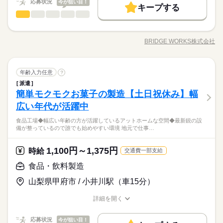
時給 1,400円～
給与
応募状況
今が狙い目！
交通費
主婦・主夫
外国人/留学生
履歴書不要
詳しい募集要項をすべて見る
続きを読む
キープする
食品・飲料製造
その他
【月収例】 時給1,400円×8h×21日＝235,200円 ※残業代は含ま
業界
職種
WEB登録
基本特徴
長期
期間・時間
未経験OK
新卒・第二
40代活躍
50代活躍
れておりません ■週払い・前払い対応◎ ■給料日：末日〆/翌月
山梨市にある飲料製造工場で ペットボトル飲料の製造や運搬業
募集条件
末日払い
就業時間・曜日
07：00～16：30 ■実働：8時間 ■休憩：90分（昼60分o午前&午
務をお願いいたします。 【具体的な仕事内容】 ・フォークリフ
応募する
BRIDGE WORKS株式会社
後15分） ■残業：無し 【 職場環境 】 ■20～40代の男女性活躍
交通費
主婦・主夫
職種/応募資格
外国人/留学生
履歴書不要
お仕事の特徴
給与/時間/休日
トを使用した製品や資材の移動 ・原料の投入や調合および充填
残業なし
週4日
家庭都合休可
続きを読む
中 ♪ ■髪色自由 ■制服貸出あり ■更衣室あり ■ロッカーあり（鍵
包装などの製造補助
＼山梨市でのフォークリフトオペレーター／
WEB登録
働き方・環境
付き） ■休憩室あり ■給茶機あり ■自動販売機あり（120円～）
続きを読む
続きを読む
フォークリフトオペレーターを募集中！
就業時間・曜日
■社員登録制度あり ■社員総数300名ほど ・男性5割：女性5割
残業なし
週4日
家庭都合休可
続きを読む
食品・飲料製造
職種
年齢入力任意
山梨市！
?
ブランクOK
社会保険制度
週払い
禁煙・分煙
長期
期間・時間
働き方・環境
派遣
山梨市にある飲料製造工場で ペットボトル飲料の製造や運搬業
バイク自転車
車OK
その他
簡単モクモクお菓子の製造【土日祝休み】幅
07：00～16：30 ■実働：8時間 ■休憩：90分（昼60分o午前&午
応募資格
業界
ブランクOK
社会保険制度
週払い
禁煙・分煙
務をお願いいたします。 【具体的な仕事内容】 ・フォークリフ
休日・休暇
後15分） ■残業：無し 【 職場環境 】 ■20～40代の男女性活躍
お仕事の特徴
トを使用した製品や資材の移動 ・原料の投入や調合および充填
広い年代が活躍中
【必須】 なし 【歓迎】 ■未経験歓迎 ■フォークリフト免許をお
バイク自転車
車OK
中 ♪ ■髪色自由 ■制服貸出あり ■更衣室あり ■ロッカーあり（鍵
包装などの製造補助
シフト制
持ちの方歓迎 ■交代勤務が可能な方
基本特徴
付き） ■休憩室あり ■給茶機あり ■自動販売機あり（120円～）
食品工場◆幅広い年齢の方が活躍しているアットホームな空間◆最新鋭の設
続きを読む
■休日／週休2日制■希望休取れます！！
未経験OK
新卒・第二
20代活躍
30代活躍
40代活躍
備が整っているので誰でも始めやすい環境 地元で仕事…
■社員登録制度あり ■社員総数300名ほど ・男性5割：女性5割
続きを読む
＼山梨市でのフォークリフトオペレーター／
50代活躍
続きを読む
フォークリフトオペレーターを募集中！
1,100円～1,375円
応募資格
時給
交通費一部支給
山梨市！
休日・休暇
募集条件
続きを読む
【必須】 なし 【歓迎】 ■未経験歓迎 ■フォークリフト免許をお
食品・飲料製造
交通費
時給 1,300円～
主婦・主夫
履歴書不要
給与
シフト制
持ちの方歓迎 ■交代勤務が可能な方
詳しい募集要項をすべて見る
■休日／週休2日制■希望休取れます！！
山梨県甲府市 / 小井川駅（車15分）
【給与備考】
就業時間・曜日
基本特徴
昇給あり
土日祝休
家庭都合休可
詳細を開く
続きを読む
未経験OK
新卒・第二
20代活躍
30代活躍
40代活躍
職種/応募資格
お仕事の特徴
給与/時間/休日
応募する
有給休暇あり
働き方・環境
50代活躍
応募状況
今が狙い目！