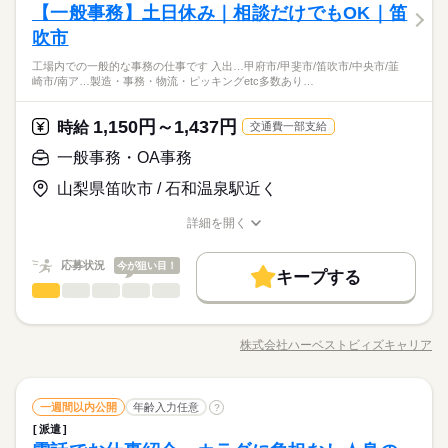
16時前退社
扶養内
家庭都合休可
土日祝のみ
アの担当者が 事前に勤務先へお伝えいたします！ ご自身で交渉
続きを読む
【一般事務】土日休み｜相談だけでもOK｜笛
応募資格
な部品をセットし、操作するだけの簡単作業。 マシンからマシ
16時前退社
扶養内
家庭都合休可
土日祝のみ
3ヵ月以上
期間・時間
する必要はございませんので ご安心ください。
ひとりで
みんなで
仕事の仕方
シフト勤務
ンへ製品の運搬をしていただく事もありますが 重量物の扱いは
吹市
未経験歓迎 ※習熟期間：約14日 入社後も丁寧な指導をしてもら
シフト勤務
【シフト例】 早番／07：00～16：00 日勤／08：30～17：30
ありません。 ／ 全国各地に ほかにも工場多数！ ＼ ・機械に材
時給1400円♪夜勤から日勤への切り替え時は休みが3日間あり♪
えるので安心◎ お気軽にご応募ください♪♪ ▽入社動機はさまざ
働き方・環境
休日・休暇
働き方・環境
09：00～18：00 遅番／11：00～20：00 ※休憩1時間 ◆週4
工場内での一般的な事務の仕事です 入出…甲府市/甲斐市/笛吹市/中央市/韮
料をセット ・マニュアル通りにボタン操作 ・完成した製品を運
続きを読む
重量物無し！
ま ￣￣￣￣￣￣￣￣￣￣ ・とにかく稼ぎたい！ ・貯金を頑張り
崎市/南ア…製造・事務・物流・ピッキングetc多数あり…
日～勤務OK 「日勤のみ」「土・日休み」 「残業なし」「家チ
メーカー関連
業界
ブランクOK
産休・育休
社会保険制度
研修制度
ぶ ・工具を使ってねじ締め など 空調完備や重たいものナシな
◆シフト制
20代～40代の男女活躍中！
ブランクOK
産休・育休
社会保険制度
研修制度
たい ・趣味の時間やお金を確保したい ・人気の工場で働いてみ
カ・駅チカ」 「お休みが取りやすい職場」など ご希望はキャリ
ど チャレンジしやすいお仕事ばかり♪
◆長期休暇の取得もOK
仕出し弁当代は給与天引き♪夜勤時も注文OK！
たい などどんな理由でも大丈夫です◎
続きを読む
資格支援
日払い
禁煙・分煙
駅5分以内
資格支援
日払い
禁煙・分煙
駅5分以内
アの担当者が 事前に勤務先へお伝えいたします！ ご自身で交渉
続きを読む
アプリ不要の簡単WEB面接実施中！
1,150円～1,437円
応募資格
時給
交通費一部支給
する必要はございませんので ご安心ください。
勤務曜日、休み希望はお気軽にご相談ください。
バイク自転車
OPスタッフ
バイク自転車
OPスタッフ
未経験歓迎 ※習熟期間：約14日 入社後も丁寧な指導をしてもら
一般事務・OA事務
やむを得ない急なお休みにも理解のある職場です。
時給 1,400円～
給与
時給1400円♪夜勤から日勤への切り替え時は休みが3日間あり♪
えるので安心◎ お気軽にご応募ください♪♪ ▽入社動機はさまざ
休日・休暇
詳しい募集要項をすべて見る
お仕事の特徴
重量物無し！
山梨県笛吹市 / 石和温泉駅近く
ま ￣￣￣￣￣￣￣￣￣￣ ・とにかく稼ぎたい！ ・貯金を頑張り
【給与備考】 【月収例】 月収303,800円 時給1400円×8h×19日
◆シフト制
20代～40代の男女活躍中！
たい ・趣味の時間やお金を確保したい ・人気の工場で働いてみ
基本特徴
+残業40h+深夜60h 上記は一例です！ 日勤のみで稼げる働き方
◆長期休暇の取得もOK
仕出し弁当代は給与天引き♪夜勤時も注文OK！
詳細を開く
たい などどんな理由でも大丈夫です◎
続きを読む
や、 スキルを活かせる高時給のお仕事など、 ご希望をお聞かせ
未経験OK
新卒・第二
40代活躍
職種/応募資格
お仕事の特徴
給与/時間/休日
応募する
アプリ不要の簡単WEB面接実施中！
ください！ 【交通費備考】 100,000円迄/月（規定あり）
勤務曜日、休み希望はお気軽にご相談ください。
募集条件
続きを読む
応募状況
今が狙い目！
やむを得ない急なお休みにも理解のある職場です。
キープする
時給 1,400円～
給与
交通費
主婦・主夫
履歴書不要
WEB登録
一般事務・OA事務
その他
業界
職種
詳しい募集要項をすべて見る
続きを読む
【給与備考】 【月収例】 月収303,800円 時給1400円×8h×19日
WEB選考完結
お仕事内容】 ◆工場内での一般的な事務の仕事です！ ・入出金
基本特徴
募集条件
1ヵ月～3ヵ月
期間・時間
未経験OK
新卒・第二
40代活躍
+残業40h+深夜60h 上記は一例です！ 日勤のみで稼げる働き方
等の経理事務（仕訳を含む） ・顧客からの受注及び請求業務 ・
や、 スキルを活かせる高時給のお仕事など、 ご希望をお聞かせ
株式会社ハーベストビィズキャリア
就業時間・曜日
交通費
主婦・主夫
履歴書不要
WEB登録
08：15～17：30 20：15～05：30 ［1］08：15～17：30 稼働時
職種/応募資格
お仕事の特徴
給与/時間/休日
顧客からの問い合せ等に対応 ・取引先の伝票等プリントアウト
応募する
ください！ 【交通費備考】 100,000円迄/月（規定あり）
間8h（休憩1.25h） ［2］20：15～05：30 稼働時間8h（休憩1.2
業務 ・担当部署の管理業務 ※職場見学時により具体的にご説明
甲府市/甲斐市/笛吹市/中央市/韮崎市/南アルプス市/山梨市/富士
残20以上
WEB選考完結
続きを読む
5h） ■残業平均：2.75h/日 ▼ご希望をお聞かせください ￣￣￣
致します！
続きを読む
河口湖町/富士吉田市/ご紹介先は地域別にございます！職種も製
就業時間・曜日
働き方・環境
残20以上
働き方・環境
￣￣￣￣￣￣￣￣￣￣ ・日勤だけがいい ・お昼過ぎから働きた
一般事務・OA事務
職種
一週間以内公開
年齢入力任意
続きを読む
造・事務・物流・ピッキングetc多数ありますのでお気兼ねなく
?
い ・とにかく稼げる夜勤がいい など、 あなたの生活に 合った
続きを読む
社会保険制度
禁煙・分煙
バイク自転車
車OK
ご応募下さい！
社会保険制度
禁煙・分煙
バイク自転車
車OK
派遣
お仕事内容】 ◆工場内での一般的な事務の仕事です！ ・入出金
1ヵ月～3ヵ月
期間・時間
お仕事をご紹介します。
その他
応募資格
業界