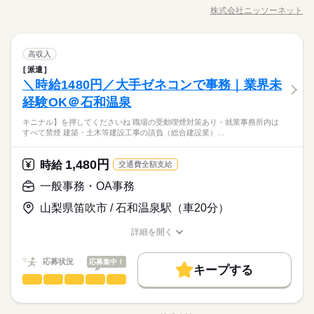
募集条件
めのお手伝いをお任せします。 ＊入浴・食事介助・排せつ介助
履歴書不要
WEB登録
株式会社ニッソーネット
ひとりで
みんなで
仕事の仕方
職種/応募資格
お仕事の特徴
給与/時間/休日
＊トイレの付き添いや寝返りのフォロー ＊車いすのサポート ＊
交通費
1ヵ月以内にスタート
勤務地固定
主婦・主夫
就業時間・曜日
お食事やお風呂のフォローなど 【株式会社ニッソーネットにつ
続きを読む
土曜 日曜 祝日
休日・休暇
履歴書不要
WEB登録
いて】 公的機関に認められた 福祉専門の老舗人材会社です。 全
続きを読む
残業なし
1日7h以下
16時前退社
土日祝休
就業時間・曜日
介護助手
医療・介護・福祉関連
土日祝休みの完全週休２日制、GW休暇・夏期休暇・年末年始
業界
職種
国に1万件以上の求人あり。 応募から勤務開始、そして勤務開始
高収入
男性
女性
男女の割合
家庭都合休可
後と しっかりサポートさせて頂きますので、 無資格・未経験の
派遣
残業なし
1日7h以下
16時前退社
土日祝休
【お仕事内容】 普段の生活をちょっとラクに、快適に。 そのた
方も安心してご応募を。 お忙しい方のために、 「電話登録」も
＼時給1480円／大手ゼネコンで事務｜業界未
応募資格
働き方・環境
めのお手伝いをお任せします。 ＊入浴・食事介助・排せつ介助
家庭都合休可
スタートしています。 ぜひご活用ください。 ※こちらは求人例
ひとりで
みんなで
仕事の仕方
＊トイレの付き添いや寝返りのフォロー ＊車いすのサポート ＊
経験OK＠石和温泉
あなたのご希望に沿った、 ピッタリのお仕事をご紹介♪ ◆20代
ブランクOK
社会保険制度
制服あり
服装自由
働き方・環境
です。ご希望にあわせて幅広くご提案いたします。
お食事やお風呂のフォローなど 【株式会社ニッソーネットにつ
資格はないけど、お話しを聞くのは大好き。勤務日数は相談OK
～50代まで幅広い年代が活躍中！ ◆約6割の方が未経験からスタ
ブランクOK
社会保険制度
制服あり
服装自由
キニナル】を押してくださいね 職場の受動喫煙対策あり・就業事務所内は
禁煙・分煙
車OK
派遣活躍中
少人数
英語不要
いて】 公的機関に認められた 福祉専門の老舗人材会社です。 全
続きを読む
なので徐々に慣れていってください。未経験歓迎で日払いも対
ート！ 【こんな方にオススメ！】 ・おじいちゃん・おばあちゃ
すべて禁煙 建築・土木等建設工事の請負（総合建設業）…
医療・介護・福祉関連
業界
国に1万件以上の求人あり。 応募から勤務開始、そして勤務開始
応、働きやすい環境を用意してお待ちしています♪
んっ子だった方 ・今後家族の介護も視野にいれている方 ・社会
禁煙・分煙
車OK
派遣活躍中
少人数
英語不要
活かせるスキル
後と しっかりサポートさせて頂きますので、 無資格・未経験の
人勉強をしてみたい方 悩んでいること、気になったこと、 将来
続きを読む
活かせるスキル
Word
Excel
方も安心してご応募を。 お忙しい方のために、 「電話登録」も
Word
Excel
1,480円
応募資格
時給
はこうなりたいなど、 ぜひ面談の際にお聞かせください♪ ◇退
交通費全額支給
スタートしています。 ぜひご活用ください。 ※こちらは求人例
お仕事の特徴
職金制度あり（別途規定あり）
あなたのご希望に沿った、 ピッタリのお仕事をご紹介♪ ◆20代
一般事務・OA事務
です。ご希望にあわせて幅広くご提案いたします。
時給 1,400円～2,125円
給与
資格はないけど、お話しを聞くのは大好き。勤務日数は相談OK
～50代まで幅広い年代が活躍中！ ◆約6割の方が未経験からスタ
基本特徴
詳しい募集要項をすべて見る
なので徐々に慣れていってください。未経験歓迎で日払いも対
山梨県笛吹市 / 石和温泉駅（車20分）
ート！ 【こんな方にオススメ！】 ・おじいちゃん・おばあちゃ
介護福祉士：1700円～2125円 初任者以上：1500円～1875円 無
未経験OK
20代活躍
30代活躍
40代活躍
50代活躍
応、働きやすい環境を用意してお待ちしています♪
んっ子だった方 ・今後家族の介護も視野にいれている方 ・社会
資格の方：1400円～1750円 【月収例】 ・フルタイムでしっかり
詳細を開く
人勉強をしてみたい方 悩んでいること、気になったこと、 将来
続きを読む
募集条件
稼げる 月給：264,000円（時給1500円×8h×22日稼働の場合） ◆
職種/応募資格
お仕事の特徴
給与/時間/休日
応募する
はこうなりたいなど、 ぜひ面談の際にお聞かせください♪ ◇退
交通費全額支給 （できる限り無理なく通勤できる職場をご紹介
交通費
即日スタート
勤務地固定
主婦・主夫
続きを読む
職金制度あり（別途規定あり）
します） ◆ 夜勤手当は上記とは別途支給 ◆ 残業代は時給25％
続きを読む
応募状況
応募集中！
キープする
履歴書不要
時給 1,400円～2,125円
WEB登録
給与
UPで支給 ◆ 14万円相当の介護資格を0円取得できる制度あり
基本特徴
一般事務・OA事務
職種
詳しい募集要項をすべて見る
ひとりで
みんなで
仕事の仕方
（未経験でもスムーズにお仕事をスタートできます） ◆ 日払い
介護福祉士：1700円～2125円 初任者以上：1500円～1875円 無
未経験OK
20代活躍
30代活躍
40代活躍
50代活躍
就業時間・曜日
《大手ゼネコン＊清水建設で事務のオシゴト》 リニア工事の現
サービスあり（急な出費でも安心） ※ フルタイム以外の求人も
長期
期間・時間
資格の方：1400円～1750円 【月収例】 ・フルタイムでしっかり
募集条件
場事務所にて、下記の事務業務をお任せします！ ↓具体的に
幅広くご用意しております。 お気軽にご相談ください（勤務
残業なし
10時～出社
1日7h以下
16時前退社
扶養内