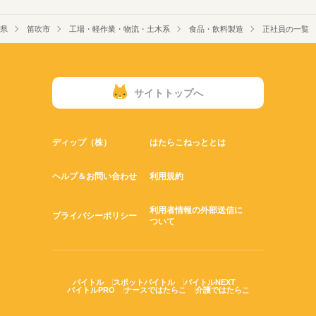
県
笛吹市
工場・軽作業・物流・土木系
食品・飲料製造
正社員の一覧
サイトトップへ
ディップ（株）
はたらこねっととは
ヘルプ＆お問い合わせ
利用規約
利用者情報の外部送信に
プライバシーポリシー
ついて
バイトル
スポットバイトル
バイトルNEXT
バイトルPRO
ナースではたらこ
介護ではたらこ