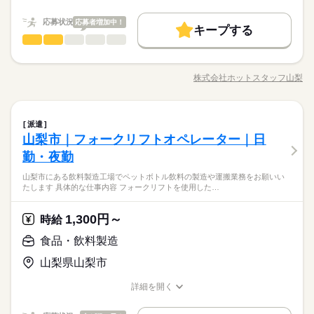
職種/応募資格
お仕事の特徴
給与/時間/休日
応募状況
応募者増加中！
キープする
食品・飲料製造
職種
男性
女性
男女の割合
《アイス等の商品の仕分け、出荷準備作業それに伴う付帯業
務》 パレットに置いてあるリストを手に取る ↓ 仕分け先（カゴ
株式会社ホットスタッフ山梨
ひとりで
みんなで
仕事の仕方
職種/応募資格
お仕事の特徴
給与/時間/休日
台車）ごとに必要個数入れていく →この繰り返し 上記が主なお
仕事になります（＾＾♪ ◆研修について 『OJT』を活用した研
修を行います！！ 教育体制がしっかり整っており 1からしっか
続きを読む
食品・飲料製造
メーカー関連
業界
職種
り教えてくれるので未経験でも安心♪ 実際に製造未経験の方も多
派遣
男性
女性
男女の割合
数活躍中◎ 経験よりも「やる気重視◎」 一緒に1から頑張れる
山梨市｜フォークリフトオペレーター｜日
《アイス等の商品の仕分け、出荷準備作業それに伴う付帯業
方、大募集中！！ まずはお気軽にお問合せを♪ 営業担当が詳細
応募資格
務》 パレットに置いてあるリストを手に取る ↓ 仕分け先（カゴ
勤・夜勤
をお話します（＊＾＾）v
ひとりで
みんなで
仕事の仕方
台車）ごとに必要個数入れていく →この繰り返し 上記が主なお
不問！
山梨市にある飲料製造工場でペットボトル飲料の製造や運搬業務をお願いい
仕事になります（＾＾♪ ◆研修について 『OJT』を活用した研
【甲府市でのお仕事】WEB登録◎前払い制度あり！地元でお仕
たします 具体的な仕事内容 フォークリフトを使用した…
修を行います！！ 教育体制がしっかり整っており 1からしっか
続きを読む
事探してる？それなら地域密着のホットスタッフ山梨にお任せ
ご応募お待ちしております♪
メーカー関連
業界
り教えてくれるので未経験でも安心♪ 実際に製造未経験の方も多
ください♪
数活躍中◎ 経験よりも「やる気重視◎」 一緒に1から頑張れる
1,300円～
時給
方、大募集中！！ まずはお気軽にお問合せを♪ 営業担当が詳細
応募資格
時給 1,400円～
給与
食品・飲料製造
をお話します（＊＾＾）v
詳しい募集要項をすべて見る
お仕事の特徴
不問！
【月収例】 時給1,400円×8h×21日＝235,200円 ※残業代は含ま
【甲府市でのお仕事】WEB登録◎前払い制度あり！地元でお仕
山梨県山梨市
基本特徴
れておりません ■週払い・前払い対応◎ ■給料日：末日〆/翌月
事探してる？それなら地域密着のホットスタッフ山梨にお任せ
ご応募お待ちしております♪
末日払い
未経験OK
新卒・第二
40代活躍
50代活躍
応募する
ください♪
詳細を開く
職種/応募資格
お仕事の特徴
給与/時間/休日
募集条件
続きを読む