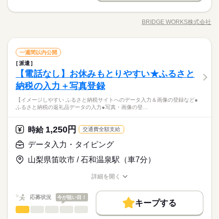
詳しい募集要項をすべて見る
山梨市にある一定温度に保たれた快適な工場で アイスクリーム
就業時間・曜日
基本特徴
長期
期間・時間
未経験OK
新卒・第二
40代活躍
50代活躍
■月収例：時給1,100円×8時間×21日＝184,400円
の箱詰めや検品業務をお願いいたします。 【具体的な仕事内
募集条件
※残業代は含まれておりません
残業なし
10時～出社
16時前退社
土日祝休
BRIDGE WORKS株式会社
交通費
主婦・主夫
履歴書不要
WEB登録
15：00～00：00 06：00～15：00 時間帯は選べます！ ◆実働8
職種/応募資格
お仕事の特徴
給与/時間/休日
容】 ・ラインから流れてくる製品の目視検品 ・検品が済んだア
時間 ◆休憩60分 ◆残業…ほぼなし ◇◆‐‐‐‐ー 環境・雰囲気
就業時間・曜日
イスクリームのダンボールへの箱詰め作業
応募する
＼アイスの箱詰め・検品作業／
家庭都合休可
◆週払い/前払いOK
‐‐‐‐‐◆◇ ・年代：20代～50代を中心に活躍中 ・室温：空調完備
続きを読む
軽作業スタッフを募集中！
残業なし
10時～出社
16時前退社
土日祝休
働き方・環境
（一部熱を使用する機械あり） ・スピード：ふつう ・重さ：原
食品・飲料製造
職種
一週間以内公開
続きを読む
料1袋 20kgくらい ・サイズ：1袋50センチくらい ・制服貸与：
家庭都合休可
続きを読む
ブランクOK
社会保険制度
研修制度
週払い
派遣
山梨市にある一定温度に保たれた快適な工場で アイスクリーム
長期
期間・時間
あり →どんな服装：クリーンスーツ ・ロッカー：あり（鍵付
働き方・環境
その他
【電話なし】お休みもとりやすい★ふるさと
応募資格
業界
お仕事の特徴
の箱詰めや検品業務をお願いいたします。 【具体的な仕事内
禁煙・分煙
バイク自転車
車OK
き） …オススメPOINT… ◆作業中に都度休憩があり、体を休め
15：00～00：00 06：00～15：00 時間帯は選べます！ ◆実働8
ブランクOK
社会保険制度
研修制度
週払い
容】 ・ラインから流れてくる製品の目視検品 ・検品が済んだア
納税の入力＋写真登録
【必須】 なし 【歓迎】 ■未経験歓迎 ■食品の検品や包装に興味
ながら作業出来るので快適◎ ◆簡単・単純だから未経験でも安
基本特徴
土曜 日曜 祝日
休日・休暇
時間 ◆休憩60分 ◆残業…ほぼなし ◇◆‐‐‐‐ー 環境・雰囲気
イスクリームのダンボールへの箱詰め作業
がある方 ■丁寧に作業を進められる方
心してスタートできる！ ◆食品業界で珍しい土日休み＋長期連
禁煙・分煙
バイク自転車
車OK
未経験OK
新卒・第二
20代活躍
30代活躍
40代活躍
‐‐‐‐‐◆◇ ・年代：20代～50代を中心に活躍中 ・室温：空調完備
【イメージしやすい ふるさと納税サイトへのデータ入力＆画像の登録など●
続きを読む
【休日・休暇】
休あり！ ◆幅広い年齢の方が活躍しているアットホームな空間
ふるさと納税の返礼品データの入力●写真・画像の登…
（一部熱を使用する機械あり） ・スピード：ふつう ・重さ：原
土,日,祝日,週休二日※長期休暇あり
50代活躍
◆最新の設備が整っているので誰でも始めやすい環境！
＼アイスの箱詰め・検品作業／
料1袋 20kgくらい ・サイズ：1袋50センチくらい ・制服貸与：
続きを読む
※有給休暇あり（年末年始、GW、お盆休み）
続きを読む
軽作業スタッフを募集中！
あり →どんな服装：クリーンスーツ ・ロッカー：あり（鍵付
募集条件
続きを読む
1,250円
応募資格
時給
交通費全額支給
き） …オススメPOINT… ◆作業中に都度休憩があり、体を休め
交通費
主婦・主夫
履歴書不要
【必須】 なし 【歓迎】 ■未経験歓迎 ■食品の検品や包装に興味
ながら作業出来るので快適◎ ◆簡単・単純だから未経験でも安
データ入力・タイピング
土曜 日曜 祝日
休日・休暇
時給 1,200円～
給与
がある方 ■丁寧に作業を進められる方
心してスタートできる！ ◆食品業界で珍しい土日休み＋長期連
詳しい募集要項をすべて見る
就業時間・曜日
【休日・休暇】
山梨県笛吹市 / 石和温泉駅（車7分）
休あり！ ◆幅広い年齢の方が活躍しているアットホームな空間
基本特徴
【給与備考】
土,日,祝日,週休二日※長期休暇あり
土日祝休
家庭都合休可
◆最新の設備が整っているので誰でも始めやすい環境！
昇給あり
未経験OK
新卒・第二
20代活躍
30代活躍
40代活躍
※有給休暇あり（年末年始、GW、お盆休み）
詳細を開く
続きを読む
働き方・環境
職種/応募資格
お仕事の特徴
給与/時間/休日
応募する
50代活躍
有給休暇あり
ブランクOK
社会保険制度
禁煙・分煙
車OK
募集条件
就業時間・曜日
応募状況
今が狙い目！
交通費
主婦・主夫
履歴書不要
キープする
続きを読む
時給 1,200円～
給与
働き方・環境
データ入力・タイピング
職種
詳しい募集要項をすべて見る
土日祝休
家庭都合休可
低い
高い
多い年齢層
長期
期間・時間
【給与備考】