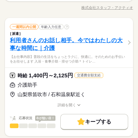
WEB登録
未経験OK
新卒・第二
20代活躍
30代活躍
40代活躍
力・処理：工事報告書のデータ入力（フォーマットあり） ・電
株式会社スタッフ・アクティオ
男性
女性
男女の割合
職種/応募資格
お仕事の特徴
給与/時間/休日
話対応、来客対応 ・ファイリング：作業指示書などのファイリ
応募する
50代活躍
就業時間・曜日
長期
期間・時間
土曜 日曜 祝日
休日・休暇
ング ・小口現金精算 ・備品管理 ・庶務・雑務：お茶出し、所内
募集条件
残業なし
週4日
土日祝休
家庭都合休可
掃除、その他庶務全般
続きを読む
続きを読む
09：00～17：00（実働07：00、休憩01：00）
＜完全＞土日祝休み
交通費
勤務地固定
主婦・主夫
履歴書不要
一般事務・OA事務
建築・土木・不動産関連
業界
職種
一週間以内公開
年齢入力任意
?
残業なし！
低い
高い
働き方・環境
多い年齢層
WEB登録
◆時間の相談OK！
派遣
・請求書処理：専用システムを使用した請求書処理 ・データ入
ブランクOK
社会保険制度
研修制度
資格支援
利用者さんのお話し相手。今ではわたしの大
応募資格
就業時間・曜日
力・処理：工事報告書のデータ入力（フォーマットあり） ・電
男性
女性
男女の割合
服装自由
禁煙・分煙
バイク自転車
車OK
話対応、来客対応 ・ファイリング：作業指示書などのファイリ
働き方・環境
事な時間に｜介護
残業なし
週4日
土日祝休
家庭都合休可
Word、Excelの基本操作ができる方（入力・印刷設定など）
土曜 日曜 祝日
休日・休暇
ング ・小口現金精算 ・備品管理 ・庶務・雑務：お茶出し、所内
社会の安全を支える！大手橋梁企業での現場事務
派遣活躍中
ルーティン
英語不要
電話なし
ブランクOK
社会保険制度
研修制度
資格支援
【お仕事内容】普段の生活をちょっとラクに、快適に。そのためのお手伝い
掃除、その他庶務全般
続きを読む
あなたの経験を活かし、日本のインフラを支える現場職員をサ
＜完全＞土日祝休み
をお任せします 入浴・食事介助・排せつ介助＊トイレ…
建築・土木・不動産関連
業界
ポートしていただくお仕事です。
活かせるスキル
服装自由
禁煙・分煙
バイク自転車
車OK
時給 1,500円
給与
詳しい募集要項をすべて見る
Excel
派遣活躍中
ルーティン
英語不要
電話なし
1,400円～2,125円
応募資格
時給
交通費全額支給
活かせるスキル
Excel
お仕事の特徴
Word、Excelの基本操作ができる方（入力・印刷設定など）
介護助手
長期
期間・時間
応募する
社会の安全を支える！大手橋梁企業での現場事務
働く人の待遇向上
あなたの経験を活かし、日本のインフラを支える現場職員をサ
山梨県笛吹市 / 石和温泉駅近く
9：00～16：00
高収入
ポートしていただくお仕事です。
実働6時間、休憩1時間、残業なし
時給 1,500円
給与
詳しい募集要項をすべて見る
詳細を開く
基本特徴
職種/応募資格
お仕事の特徴
給与/時間/休日
未経験OK
30代活躍
40代活躍
50代活躍
60代歓迎
続きを読む
土曜 日曜 祝日
休日・休暇
応募状況
今が狙い目！
キープする
長期
期間・時間
応募する
募集条件
働く人の待遇向上
基本特徴
高収入
介護助手
土日祝休みの完全週休２日制、GW休暇・夏期休暇・年末年始
職種
男性
女性
男女の割合
9：00～16：00
交通費
1ヵ月以内にスタート
勤務地固定
主婦・主夫
未経験OK
30代活躍
40代活躍
50代活躍
60代歓迎
【お仕事内容】 普段の生活をちょっとラクに、快適に。 そのた
実働6時間、休憩1時間、残業なし