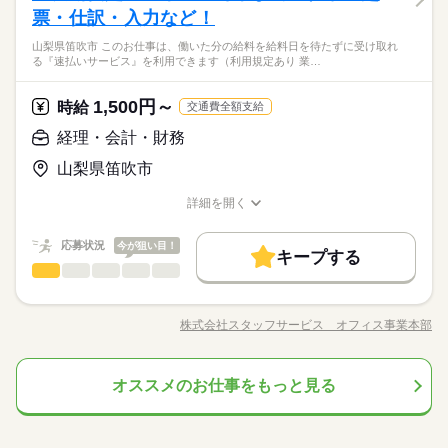
ひとりで
みんなで
仕事の仕方
活のお手伝い ●レクリエーションの企画・実施 ●お部屋の掃除な
票・仕訳・入力など！
あなたのご希望に沿った、 ピッタリのお仕事をご紹介♪ ◆20代
ど まずは、利用者さんの名前を覚えることからスタート！ 自分
【いい環境を狙うなら、まずは今すぐ応募がオススメ】高時給
～50代まで幅広い年代が活躍中！ ◆約6割の方が未経験からスタ
山梨県笛吹市 このお仕事は、働いた分の給料を給料日を待たずに受け取れ
土曜 日曜 祝日
休日・休暇
のペースで 慣れていってもらえたら嬉しいです。 先輩スタッフ
続きを読む
や家チカなど、好条件であるほど人気もすごい。少しでもお悩
ート！ 【こんな方にオススメ！】 ・おじいちゃん・おばあちゃ
る『速払いサービス』を利用できます（利用規定あり 業…
医療・介護・福祉関連
業界
も周りにいるので わからないことがあったら いつでも聞いてく
みなら、今すぐ応募を！ コーディネーターがあなたにピッタリ
んっ子だった方 ・今後家族の介護も視野にいれている方 ・社会
土日祝（会社カレンダーによる）
ださいね。 ※お仕事の内容は勤務先によって異なります ※こち
の求人をご紹介します！
人勉強をしてみたい方 悩んでいること、気になったこと、 将来
続きを読む
らは求人例です。ご希望にあわせて幅広くご提案いたします。
1,500円～
応募資格
時給
はこうなりたいなど、 ぜひ面談の際にお聞かせください♪ ◇退
交通費全額支給
職金制度あり（別途規定あり）
あなたのご希望に沿った、 ピッタリのお仕事をご紹介♪ ◆20代
経理・会計・財務
お仕事の特徴
時給 1,400円～2,125円
給与
【いい環境を狙うなら、まずは今すぐ応募がオススメ】高時給
～50代まで幅広い年代が活躍中！ ◆約6割の方が未経験からスタ
詳しい募集要項をすべて見る
や家チカなど、好条件であるほど人気もすごい。少しでもお悩
山梨県笛吹市
ート！ 【こんな方にオススメ！】 ・おじいちゃん・おばあちゃ
基本特徴
介護福祉士：1700円～2125円 初任者以上：1500円～1875円 無
みなら、今すぐ応募を！ コーディネーターがあなたにピッタリ
んっ子だった方 ・今後家族の介護も視野にいれている方 ・社会
資格の方：1400円～1750円 【月収例】 ・フルタイムでしっかり
未経験OK
20代活躍
30代活躍
40代活躍
50代活躍
の求人をご紹介します！
詳細を開く
人勉強をしてみたい方 悩んでいること、気になったこと、 将来
続きを読む
稼げる 月給：264,000円（時給1500円×8h×22日稼働の場合） ◆
職種/応募資格
お仕事の特徴
給与/時間/休日
応募する
はこうなりたいなど、 ぜひ面談の際にお聞かせください♪ ◇退
募集条件
交通費全額支給 （できる限り無理なく通勤できる職場をご紹介
職金制度あり（別途規定あり）
します） ◆ 夜勤手当は上記とは別途支給 ◆ 残業代は時給25％
続きを読む
応募状況
今が狙い目！
交通費
即日スタート
勤務地固定
主婦・主夫
続きを読む
キープする
時給 1,400円～2,125円
給与
UPで支給 ◆ 14万円相当の介護資格を0円取得できる制度あり
経理・会計・財務
医療・介護・福祉関連
業界
職種
詳しい募集要項をすべて見る
履歴書不要
WEB登録
（未経験でもスムーズにお仕事をスタートできます） ◆ 日払い
基本特徴
介護福祉士：1700円～2125円 初任者以上：1500円～1875円 無
制服があり朝の身支度がラクラク！ネイルもＯＫ！残業がほと
サービスあり（急な出費でも安心） ※ フルタイム以外の求人も
長期
期間・時間
資格の方：1400円～1750円 【月収例】 ・フルタイムでしっかり
未経験OK
20代活躍
30代活躍
40代活躍
50代活躍
就業時間・曜日
んどなく無理なく働けます！ 【お願いしたいお仕事の内
幅広くご用意しております。 お気軽にご相談ください（勤務
稼げる 月給：264,000円（時給1500円×8h×22日稼働の場合） ◆
株式会社スタッフサービス オフィス事業本部
募集条件
【シフト例】 07：00～16：00 09：00～18：00 17：00～09：00
職種/応募資格
お仕事の特徴
給与/時間/休日
容】 伝票の起票・仕訳・入力｜データ入力｜帳簿記帳｜売掛
応募する
条件により時給は異なります）
残業なし
10時～出社
1日7h以下
16時前退社
扶養内
交通費全額支給 （できる限り無理なく通勤できる職場をご紹介
■上記は一例です ※週3のご相談もOKです！ ※1日4時間～の相
金・買掛金管理｜会計ソフト入力｜小口現金管理｜貸借対照
◆マイカー通勤ＯＫ！無料駐車場完備！ひと息つける休憩室を
交通費
即日スタート
勤務地固定
主婦・主夫
します） ◆ 夜勤手当は上記とは別途支給 ◆ 残業代は時給25％
続きを読む
週2・3日
土日祝休
平日休み
家庭都合休可
談もOKです！ ※残業はほとんどありません ------ 1日のスケジュ
表・損益計算書作成｜月次・年次決算｜メール対応｜来客応対
続きを読む
続きを読む
利用可能！ エルダー・ミドル世代活躍中！質問しやすいア
UPで支給 ◆ 14万円相当の介護資格を0円取得できる制度あり
履歴書不要
WEB登録
ール例 ------ 9：00～ 出勤／ユニフォームに着替え、打ち合わせ
オススメのお仕事をもっと見る
経理・会計・財務
職種
｜電話応対などをお願いします。 ▼こちらのお仕事のほかにも
ットホームな雰囲気の職場です！
シフト勤務
（未経験でもスムーズにお仕事をスタートできます） ◆ 日払い
就業時間・曜日
9：30～ お茶を配りながら、利用者さんとお話 10：00～ お部屋
続きを読む
電話なしのコツコツ系データ入力や英語を使う事務、 大学やコ
制服があり朝の身支度がラクラク！ネイルもＯＫ！残業がほと
サービスあり（急な出費でも安心） ※ フルタイム以外の求人も
長期
期間・時間
の清掃やシーツ交換 10：30～ 入浴のサポート 12：00～ お昼ご
働き方・環境
ールセンターなどのお仕事も扱っています。 在宅のお仕事があ
残業なし
10時～出社
1日7h以下
16時前退社
扶養内
医療・介護・福祉関連
応募資格
業界
んどなく無理なく働けます！ 【お願いしたいお仕事の内
幅広くご用意しております。 お気軽にご相談ください（勤務
はんの準備／食事のサポート 13：00～ 休憩（交代でひとり1時
るエリアも☆ 9月・10月スタートもご相談ください♪
【シフト例】 07：00～16：00 09：00～18：00 17：00～09：00
お仕事の特徴
ブランクOK
社会保険制度
研修制度
資格支援