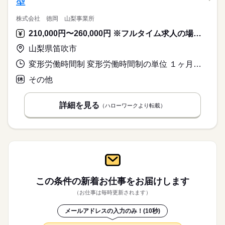
型
株式会社 徳岡 山梨事業所
210,000円〜260,000円 ※フルタイム求人の場合は月額（換算額）、パート求人の場合は時間額を表示しています。
山梨県笛吹市
変形労働時間制 変形労働時間制の単位 １ヶ月単位 就業時間１ 8時30分〜17時30分 就業時間２ 9時00分〜18時00分 就業時間３ 13時00分〜22時00分 就業時間に関する特記事項 （４）８：３０～２０：３０（休憩６０分）
その他
詳細を見る
（ハローワークより転載）
この条件の新着お仕事を
お届けします
（お仕事は毎時更新されます）
メールアドレスの入力のみ！(10秒)