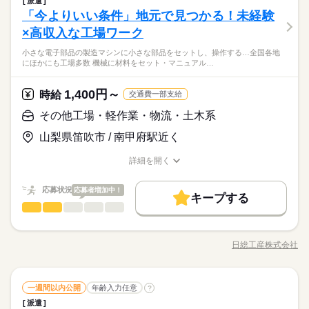
ブランクOK
社会保険制度
週払い
バイク自転車
派遣
低い
高い
多い年齢層
h） ※未経験の方（無資格）：時給1250円で算出した場合とな
んなシフトのお仕事をご紹介できます。 ぜひご相談ください。 -
続きを読む
土日祝休
シフト勤務
K。 職場見学は何度でもできるので、 ご自分に合いそうな施設
「今よりいい条件」地元で見つかる！未経験
【看護のお仕事】 施設利用者さまの 生活補助や健康管理をお願
ります。 【交通費備考】 ※交通費全額支給（派遣先による） ※
長期
期間・時間
車OK
-----1日のスケジュール例------ ▼9：00 出勤、ミーティング 当日
を選んでいきましょう。 見学にはキャリアの担当者も 同行する
働き方・環境
応募資格
いします。 具体的には ◆血圧測定 ◆お薬の管理や準備 ◆バイ
車通勤OK/規定あり
×高収入な工場ワーク
のお仕事内容を把握します ▼10：00 入浴・清掃 歩行が不安定
のでご安心ください◎
男性
女性
男女の割合
07：00～16：00 09：00～18：00 11：00～20：00 ◆シフト制
タルチェック ◆発疹やケガなどの処置 ◆訪問診療医の補助 など
ブランクOK
社会保険制度
週払い
バイク自転車
【必須】 ◆看護師資格or准看護師資格 ご経験やスキルにあわせ
な方を浴室までお連れします お部屋も清掃します ▼12：00 配
休日・休暇
下記時間内、週2日・1日4h～勤務OK 【早番】07：00～16：00
小さな電子部品の製造マシンに小さな部品をセットし、操作する…全国各地
をお任せします。 注射などの医療行為はないので、 ブランク明
【サポート体制が充実】看護の仕方も、患者さんとの接し方
て ご希望のお仕事をご紹介します！ 不安なことはすぐキャリア
膳、食事介助 ▼13：00 休憩 ▼14：00 簡単なレクリエーション
車OK
にほかにも工場多数 機械に材料をセット・マニュアル…
【日勤】09：00～18：00 【遅番】11：00～20：00 週2日～O
けやスキルに自信のない方も ご安心ください！ 【働くまえに職
続きを読む
◆シフト制（週3日～OK） 【お昼だけ】【夜間だけ】 【平日休
も、始めはわからなくて当たり前。教育制度が整っているキャ
の担当者にご相談を。 安心して働いていただける環境を整えて
▼15：00 利用者さまへのお茶出し等 ▼16：00 ミーティング、
K！ 【平日のみ】【土日のみ】 【昼勤のみ】【夜勤のみ】 いろ
医療・介護・福祉関連
業界
場見学できます】 見学後に「合わないな」と思ったら断ってO
み】【土日休み】 あなたのライフバランスを 崩さない働き方を
リアで一つずつ覚えて成長していきませんか？
います。 ※来社・履歴書不要
ケア記録の記入 ▼17：00 退勤 ※施設により異なります ※試用
んなシフトのお仕事をご紹介できます。 ぜひご相談ください。 -
続きを読む
K。 職場見学は何度でもできるので、 ご自分に合いそうな施設
お選びいただけます ※お盆や年末年始のお休みも考慮いたしま
1,400円～
時給
続きを読む
交通費一部支給
期間（初回2カ月契約/同条件） ※週15時間～
-----1日のスケジュール例------ ▼9：00 出勤、ミーティング 当日
を選んでいきましょう。 見学にはキャリアの担当者も 同行する
す
応募資格
のお仕事内容を把握します ▼10：00 入浴・清掃 歩行が不安定
その他工場・軽作業・物流・土木系
のでご安心ください◎
続きを読む
お仕事の特徴
【必須】 ◆看護師資格or准看護師資格 ご経験やスキルにあわせ
な方を浴室までお連れします お部屋も清掃します ▼12：00 配
休日・休暇
時給 2,000円～2,200円
給与
【サポート体制が充実】看護の仕方も、患者さんとの接し方
山梨県笛吹市 / 南甲府駅近く
て ご希望のお仕事をご紹介します！ 不安なことはすぐキャリア
膳、食事介助 ▼13：00 休憩 ▼14：00 簡単なレクリエーション
働く人の待遇向上
詳しい募集要項をすべて見る
◆シフト制（週3日～OK） 【お昼だけ】【夜間だけ】 【平日休
も、始めはわからなくて当たり前。教育制度が整っているキャ
の担当者にご相談を。 安心して働いていただける環境を整えて
▼15：00 利用者さまへのお茶出し等 ▼16：00 ミーティング、
【交通費】 ◆全額支給 少し距離のある方も安心です。 家チカ・
高収入
み】【土日休み】 あなたのライフバランスを 崩さない働き方を
リアで一つずつ覚えて成長していきませんか？
詳細を開く
います。 ※来社・履歴書不要
ケア記録の記入 ▼17：00 退勤 ※施設により異なります ※試用
駅チカなど 通勤しやすい職場もご紹介できます。 【時給】 正看
職種/応募資格
お仕事の特徴
給与/時間/休日
お選びいただけます ※お盆や年末年始のお休みも考慮いたしま
続きを読む
期間（初回2カ月契約/同条件） ※週15時間～
基本特徴
護師の時給表記になります。 ◆准看護師：時給1900円～ ◆資格
応募する
す
者の方、優遇あり お持ちの資格や、経験にあわせて待遇UP！
応募状況
応募者増加中！
50代活躍
60代歓迎
続きを読む
続きを読む
キープする
◆最短翌日の日払いOK 急な出費があっても安心◎ ◆別途、残
続きを読む
その他工場・軽作業・物流・土木系
職種
男性
女性
男女の割合
時給 2,000円～2,200円
給与
業代支給（時給25％UP） ※勤務施設や勤務条件により時給は変
募集条件
働く人の待遇向上
基本特徴
高収入
50代活躍
60代歓迎
詳しい募集要項をすべて見る
今特に募集しているのは、 小さな電子部品の製造 マシンに小さ
動いたします
募集条件
【交通費】 ◆全額支給 少し距離のある方も安心です。 家チカ・
交通費
勤務地固定
主婦・主夫
履歴書不要
な部品をセットし、操作するだけの簡単作業。 マシンからマシ
3ヵ月以上
期間・時間
駅チカなど 通勤しやすい職場もご紹介できます。 【時給】 正看
日総工産株式会社
ひとりで
みんなで
仕事の仕方
交通費
勤務地固定
職種/応募資格
主婦・主夫
履歴書不要
お仕事の特徴
給与/時間/休日
ンへ製品の運搬をしていただく事もありますが 重量物の扱いは
子連れ選考可
護師の時給表記になります。 ◆准看護師：時給1900円～ ◆資格
【シフト例】 早番／07：00～16：00 日勤／08：30～17：30
ありません。 ／ 全国各地に ほかにも工場多数！ ＼ ・機械に材
応募する
子連れ選考可
者の方、優遇あり お持ちの資格や、経験にあわせて待遇UP！
就業時間・曜日
09：00～18：00 遅番／11：00～20：00 ※休憩1時間 ◆週4
料をセット ・マニュアル通りにボタン操作 ・完成した製品を運
続きを読む
続きを読む
◆最短翌日の日払いOK 急な出費があっても安心◎ ◆別途、残
続きを読む
就業時間・曜日
日～勤務OK 「日勤のみ」「土・日休み」 「残業なし」「家チ
その他工場・軽作業・物流・土木系
メーカー関連
業界
職種
ぶ ・工具を使ってねじ締め など 空調完備や重たいものナシな
一週間以内公開
年齢入力任意
?
残業なし
10時～出社
1日4h以下
1日7h以下
男性
女性
男女の割合
業代支給（時給25％UP） ※勤務施設や勤務条件により時給は変
カ・駅チカ」 「お休みが取りやすい職場」など ご希望はキャリ
残業なし
10時～出社
1日4h以下
1日7h以下
ど チャレンジしやすいお仕事ばかり♪
派遣
今特に募集しているのは、 小さな電子部品の製造 マシンに小さ
動いたします