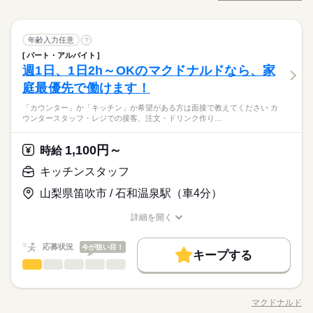
募集条件
職種/応募資格
お仕事の特徴
給与/時間/休日
最近では 経験や資格がまったくいらない “サポート”的なお仕事
応募する
WEB登録
が増えてるんです。 たとえば、未経験・無資格の 新人さんにお
勤務先公開
交通費
勤務地固定
主婦・主夫
就業時間・曜日
土曜 日曜 祝日
休日・休暇
任せするのは リネン（シーツ・枕カバー・タオル類） の補充・
続きを読む
続きを読む
長期
期間・時間
WEB登録
介護助手
医療・介護・福祉関連
業界
職種
運搬 など 本当に誰でもできる カンタンなお仕事ばかり。 お仕
年齢入力任意
?
残10未満
土日祝休
低い
高い
多い年齢層
完全週休2日制（土・日休み）、祝日、夏季・年末年始、年次有
就業時間・曜日
働き方・環境
事に慣れてきたら、少しずつ 専門的なこともお任せしていきま
残10未満
土日祝休
8：30～17：10（休憩60分/実働7時間40分）
パート・アルバイト
●しっかり稼ぎたい ●今後も長く続けられる仕事がしたい そんな
給休暇、企業指定休日など
働き方・環境
す。 （食事・入浴・お手洗いのサポートなど） きちんと経験を
週1日、1日2h～OKのマクドナルドなら、家
残業：5h/月
応募資格
方、 「介護」のお仕事はいかがでしょうか？ 介護といっても、
大手企業
ブランクOK
産休・育休
社会保険制度
積めば、 今後長く必要とされる介護のお仕事。 あなたもはじめ
男性
女性
男女の割合
大手企業
ブランクOK
産休・育休
社会保険制度
最近では 経験や資格がまったくいらない “サポート”的なお仕事
庭最優先で働けます！
●無資格・未経験OK！ ●人柄重視の採用です ・48.8%が無資格
てみませんか？
研修制度
資格支援
制服あり
禁煙・分煙
車OK
が増えてるんです。 たとえば、未経験・無資格の 新人さんにお
全国に、介護のお仕事が70000件以上！「未経験・無資格OK」
からスタート ・56.7％が未経験からスタート 「介護職員初任者
研修制度
資格支援
制服あり
禁煙・分煙
車OK
「カウンター」か「キッチン」か希望がある方は面接で教えてください カ
土曜 日曜 祝日
休日・休暇
任せするのは リネン（シーツ・枕カバー・タオル類） の補充・
続きを読む
「家から近いところ」「日勤のみ」「土日休み」「週2日」「1
英語不要
研修」がとれる スクールもありますし、 資格がとれるまでは無
ウンタースタッフ・レジでの接客、注文・ドリンク作り…
医療・介護・福祉関連
業界
英語不要
運搬 など 本当に誰でもできる カンタンなお仕事ばかり。 お仕
日4h」など、あなたにぴったりの介護のお仕事をご紹介しま
活かせるスキル
資格・未経験でも 働ける職場をご紹介するなど、 介護未経験の
Word
Excel
完全週休2日制（土・日休み）、祝日、夏季・年末年始、年次有
事に慣れてきたら、少しずつ 専門的なこともお任せしていきま
す。
方を全力でバックアップします！ もちろん経験者の方や、 介護
続きを読む
給休暇、企業指定休日など
活かせるスキル
す。 （食事・入浴・お手洗いのサポートなど） きちんと経験を
1,100円～
応募資格
時給
福祉士、ケアマネージャー、 介護職員初任者研修等の資格保有
積めば、 今後長く必要とされる介護のお仕事。 あなたもはじめ
Word
Excel
者の方も大歓迎！
●無資格・未経験OK！ ●人柄重視の採用です ・48.8%が無資格
キッチンスタッフ
てみませんか？
お仕事の特徴
時給 1,250円～1,400円
給与
全国に、介護のお仕事が70000件以上！「未経験・無資格OK」
からスタート ・56.7％が未経験からスタート 「介護職員初任者
詳しい募集要項をすべて見る
「家から近いところ」「日勤のみ」「土日休み」「週2日」「1
山梨県笛吹市 / 石和温泉駅（車4分）
研修」がとれる スクールもありますし、 資格がとれるまでは無
基本特徴
【経験・お持ちの資格によって異なります】 ■未経験の方（無資
日4h」など、あなたにぴったりの介護のお仕事をご紹介しま
資格・未経験でも 働ける職場をご紹介するなど、 介護未経験の
格）：時給1250円～ ■未経験の方（有資格）：時給1300円～ ■
未経験OK
新卒・第二
20代活躍
30代活躍
40代活躍
す。
詳細を開く
方を全力でバックアップします！ もちろん経験者の方や、 介護
続きを読む
経験者（無資格）：時給1330円～ ■経験者（有資格）：時給135
職種/応募資格
お仕事の特徴
給与/時間/休日
応募する
福祉士、ケアマネージャー、 介護職員初任者研修等の資格保有
50代活躍
0円～ ■介護福祉士：時給1400円 ※22時～翌5時の就労は深夜時
者の方も大歓迎！
給適用 ※お給料は最短で週払いOK！（規定有） ※残業代は別
続きを読む
応募状況
今が狙い目！
募集条件
続きを読む
キープする
時給 1,250円～1,400円
給与
途全額支給 【月給例】 月給220000円（月22日勤務・実働1日8
キッチンスタッフ
職種
詳しい募集要項をすべて見る
男性
女性
男女の割合
交通費
即日スタート
主婦・主夫
学生歓迎
h） ※未経験の方（無資格）：時給1250円で算出した場合とな
基本特徴
【経験・お持ちの資格によって異なります】 ■未経験の方（無資
「カウンター」か「キッチン」か 希望がある方は面接で教えて
ります。 【交通費備考】 ※交通費全額支給（派遣先による） ※
1ヵ月～3ヵ月
期間・時間
格）：時給1250円～ ■未経験の方（有資格）：時給1300円～ ■
外国人/留学生
WEB登録
未経験OK
新卒・第二
20代活躍
30代活躍
40代活躍
ください◎ ◆カウンタースタッフ ・レジでの接客、注文 ・ドリ
車通勤OK/規定あり
経験者（無資格）：時給1330円～ ■経験者（有資格）：時給135
マクドナルド
ひとりで
みんなで
仕事の仕方
※シフト制（実働4h） ※週15時間～ ※シフトはご希望に合わせ
職種/応募資格
お仕事の特徴
給与/時間/休日
ンク作り ・ソフトクリーム作り ・商品のお渡し ・店内清掃 最
応募する
50代活躍
就業時間・曜日