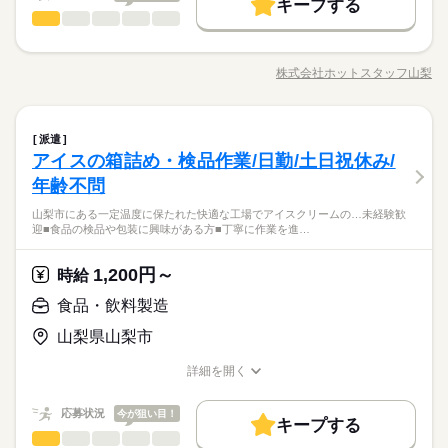
キープする
ブランクOK
社会保険制度
禁煙・分煙
車OK
時給 1,300円～
給与
募集条件
就業時間・曜日
交通費
主婦・主夫
履歴書不要
食品・飲料製造
職種
詳しい募集要項をすべて見る
男性
続きを読む
女性
男女の割合
長期
期間・時間
働き方・環境
【給与備考】
土日祝休
家庭都合休可
簡単・単純だから未経験でも安心してスタートできる！ アメ製
昇給あり
6：00～18：00（日勤）
ブランクOK
社会保険制度
禁煙・分煙
車OK
造のお仕事。 立ち作業でのライン作 作業中に都度休憩有り 体を
株式会社ホットスタッフ山梨
ひとりで
みんなで
仕事の仕方
18：00～ 6：00（夜勤）
職種/応募資格
お仕事の特徴
給与/時間/休日
休めながら作業出来るので快適◎ ・原料の投入 ・成型 ・軽量
応募する
有給休暇あり
※4勤2休でのシフト制
・検品など この中から選んで作業出来るので誰でも活躍可能！
詳しい作業内容は営業担当まで♪ お仕事自体とっても簡単なので
続きを読む
食品・飲料製造
メーカー関連
業界
職種
未経験スタート大歓迎◎ まずはお気軽にお問合せを♪ 営業担当
派遣
男性
女性
男女の割合
長期
期間・時間
土曜 日曜 祝日
休日・休暇
が詳細をお話します POINT ◆土日祝休み＋長期連休ありの食品
アイスの箱詰め・検品作業/日勤/土日祝休み/
簡単・単純だから未経験でも安心してスタートできる！ アメ製
工場 ◆幅広い年齢の方が活躍しているアットホームな空間 ◆最
6：00～18：00（日勤）
応募資格
造のお仕事。 立ち作業でのライン作 作業中に都度休憩有り 体を
休日 土日祝（企業カレンダー）
年齢不問
新鋭の設備が整っているので誰でも始めやすい環境
ひとりで
みんなで
仕事の仕方
18：00～ 6：00（夜勤）
休めながら作業出来るので快適◎ ・原料の投入 ・成型 ・軽量
【学歴】 ◆学歴不問！人柄重視◎ 【経験資格】 不問,未経験者
※4勤2休でのシフト制
山梨市にある一定温度に保たれた快適な工場でアイスクリームの…未経験歓
・検品など この中から選んで作業出来るので誰でも活躍可能！
『地元で仕事探してる？それならホットスタッフ山梨にお任せ
歓迎 ◆20代～50代の男女活躍中！ ◆軽作業デビュー大歓迎！◆
迎■食品の検品や包装に興味がある方■丁寧に作業を進…
詳しい作業内容は営業担当まで♪ お仕事自体とっても簡単なので
続きを読む
ください♪』みなさまが快適に働ける様サポート！『お悩み事』
主婦（夫）活躍中！◆お問合せだけでもOK！
メーカー関連
業界
未経験スタート大歓迎◎ まずはお気軽にお問合せを♪ 営業担当
や『お困り事』はお気軽に営業担当へご相談ください♪一緒に頑
土曜 日曜 祝日
休日・休暇
が詳細をお話します POINT ◆土日祝休み＋長期連休ありの食品
張りましょう（・v・＊）♪
1,200円～
時給
続きを読む
工場 ◆幅広い年齢の方が活躍しているアットホームな空間 ◆最
応募資格
休日 土日祝（企業カレンダー）
食品・飲料製造
新鋭の設備が整っているので誰でも始めやすい環境
【学歴】 ◆学歴不問！人柄重視◎ 【経験資格】 不問,未経験者
お仕事の特徴
時給 1,100円～1,375円
給与
『地元で仕事探してる？それならホットスタッフ山梨にお任せ
山梨県山梨市
歓迎 ◆20代～50代の男女活躍中！ ◆軽作業デビュー大歓迎！◆
詳しい募集要項をすべて見る
ください♪』みなさまが快適に働ける様サポート！『お悩み事』
主婦（夫）活躍中！◆お問合せだけでもOK！
基本特徴
■月収例：時給1,100円×8時間×21日＝184,400円
や『お困り事』はお気軽に営業担当へご相談ください♪一緒に頑
詳細を開く
※残業代は含まれておりません
未経験OK
新卒・第二
40代活躍
50代活躍
職種/応募資格
お仕事の特徴
給与/時間/休日
張りましょう（・v・＊）♪
続きを読む
応募する
募集条件
◆週払い/前払いOK
応募状況
今が狙い目！
キープする
交通費
主婦・主夫
履歴書不要
WEB登録
食品・飲料製造
その他
業界
職種
続きを読む
時給 1,100円～1,375円
給与