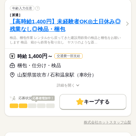
残業なし
10時～出社
1日7h以下
16時前退社
扶養内
します！
続きを読む
のペースで 慣れていってもらえたら嬉しいです。 先輩スタッフ
続きを読む
続きを読む
残業なし
10時～出社
1日7h以下
16時前退社
扶養内
1ヵ月～3ヵ月
期間・時間
介護助手
医療・介護・福祉関連
業界
職種
も周りにいるので わからないことがあったら いつでも聞いてく
年齢入力任意
?
Wワーク可
週2・3日
土日祝休
家庭都合休可
男性
女性
男女の割合
ださいね。 ※お仕事の内容は勤務先によって異なります ※こち
Wワーク可
週2・3日
土日祝休
家庭都合休可
08：00～17：00 09：00～18：00 勤務シフトはお気軽にご相談
派遣
利用者さんが過ごしやすいよう 日常生活のサポートをお願いし
土日祝のみ
シフト勤務
休日・休暇
らは求人例です。ご希望にあわせて幅広くご提案いたします。
【高時給1,400円】未経験者OK◎土日休み◎
いただけます ≪シフト例≫ ・8時～17時（休憩1時間） ・9時～
応募資格
ます ●食事・入浴・排せつのサポート ●洗濯・買い物など日常生
土日祝のみ
シフト勤務
ひとりで
みんなで
仕事の仕方
18時（休憩1時間） ※週2日～OK 「土日祝休み」「日勤のみ」
働き方・環境
活のお手伝い ●レクリエーションの企画・実施 ●お部屋の掃除な
◆シフトによる（週2日～OK）
残業なし◎検品・梱包
あなたのご希望に沿った、 ピッタリのお仕事をご紹介♪ ◆20代
働き方・環境
「夜勤のみで働きたい」など ご希望にあったお仕事をご案内致
ど まずは、利用者さんの名前を覚えることからスタート！ 自分
◆長期休暇の取得もOK
【いい環境を狙うなら、まずは今すぐ応募がオススメ】高時給
～50代まで幅広い年代が活躍中！ ◆約6割の方が未経験からスタ
産休・育休
社会保険制度
研修制度
資格支援
日払い
産休・育休
社会保険制度
研修制度
資格支援
日払い
します！
続きを読む
検品、梱包作業 レンタルから戻ってきた建設用鉄骨の検品と梱包をお願い
のペースで 慣れていってもらえたら嬉しいです。 先輩スタッフ
続きを読む
や家チカなど、好条件であるほど人気もすごい。少しでもお悩
ート！ 【こんな方にオススメ！】 ・おじいちゃん・おばあちゃ
します 検品 箱から鉄骨を取り出し ヤスリのような器…
医療・介護・福祉関連
業界
週払い
禁煙・分煙
バイク自転車
車OK
も周りにいるので わからないことがあったら いつでも聞いてく
勤務曜日、休み希望はお気軽にご相談ください
みなら、今すぐ応募を！ コーディネーターがあなたにピッタリ
んっ子だった方 ・今後家族の介護も視野にいれている方 ・社会
週払い
禁煙・分煙
バイク自転車
車OK
ださいね。 ※お仕事の内容は勤務先によって異なります ※こち
やむを得ない急なお休みにも理解のある職場です
の求人をご紹介します！
人勉強をしてみたい方 悩んでいること、気になったこと、 将来
続きを読む
休日・休暇
らは求人例です。ご希望にあわせて幅広くご提案いたします。
1,400円～
応募資格
時給
はこうなりたいなど、 ぜひ面談の際にお聞かせください♪ ◇退
交通費一部支給
職金制度あり（別途規定あり）
◆シフトによる（週2日～OK）
あなたのご希望に沿った、 ピッタリのお仕事をご紹介♪ ◆20代
梱包・仕分け・検品
お仕事の特徴
時給 1,400円～2,125円
給与
◆長期休暇の取得もOK
【いい環境を狙うなら、まずは今すぐ応募がオススメ】高時給
～50代まで幅広い年代が活躍中！ ◆約6割の方が未経験からスタ
詳しい募集要項をすべて見る
や家チカなど、好条件であるほど人気もすごい。少しでもお悩
山梨県笛吹市 / 石和温泉駅（車8分）
ート！ 【こんな方にオススメ！】 ・おじいちゃん・おばあちゃ
基本特徴
介護福祉士：1700円～2125円 初任者以上：1500円～1875円 無
勤務曜日、休み希望はお気軽にご相談ください
みなら、今すぐ応募を！ コーディネーターがあなたにピッタリ
んっ子だった方 ・今後家族の介護も視野にいれている方 ・社会
資格の方：1400円～1750円 【月収例】 ・フルタイムでしっかり
未経験OK
20代活躍
30代活躍
40代活躍
50代活躍
やむを得ない急なお休みにも理解のある職場です
の求人をご紹介します！
詳細を開く
人勉強をしてみたい方 悩んでいること、気になったこと、 将来
続きを読む
稼げる 月給：264,000円（時給1500円×8h×22日稼働の場合） ◆
職種/応募資格
お仕事の特徴
給与/時間/休日
応募する
はこうなりたいなど、 ぜひ面談の際にお聞かせください♪ ◇退
募集条件
交通費全額支給 （できる限り無理なく通勤できる職場をご紹介
職金制度あり（別途規定あり）
します） ◆ 夜勤手当は上記とは別途支給 ◆ 残業代は時給25％
続きを読む
応募状況
応募者増加中！
交通費
即日スタート
勤務地固定
主婦・主夫
続きを読む
キープする
時給 1,400円～2,125円
給与
UPで支給 ◆ 14万円相当の介護資格を0円取得できる制度あり
梱包・仕分け・検品
職種
詳しい募集要項をすべて見る
男性
女性
男女の割合
履歴書不要
WEB登録
（未経験でもスムーズにお仕事をスタートできます） ◆ 日払い
基本特徴
介護福祉士：1700円～2125円 初任者以上：1500円～1875円 無
《 検品、梱包作業 》 レンタルから戻ってきた 建設用鉄骨の
サービスあり（急な出費でも安心） ※ フルタイム以外の求人も
長期
期間・時間
資格の方：1400円～1750円 【月収例】 ・フルタイムでしっかり
未経験OK
20代活躍
30代活躍
40代活躍
50代活躍
就業時間・曜日
検品と梱包を お願いします！ ●検品 箱から鉄骨を取り出し
幅広くご用意しております。 お気軽にご相談ください（勤務
稼げる 月給：264,000円（時給1500円×8h×22日稼働の場合） ◆
株式会社ホットスタッフ山梨
ひとりで
みんなで
募集条件
仕事の仕方
【シフト例】 07：00～16：00 09：00～18：00 17：00～09：00
職種/応募資格
お仕事の特徴
給与/時間/休日
ヤスリのような器具で泥や汚れを落とす ●積み上げ きれいに
応募する
条件により時給は異なります）
残業なし
10時～出社
1日7h以下
16時前退社
扶養内
交通費全額支給 （できる限り無理なく通勤できる職場をご紹介
■上記は一例です ※週3のご相談もOKです！ ※1日4時間～の相
なった鉄骨を 指定された本数（25本）で 積み上げる ●梱包
交通費
即日スタート
勤務地固定
主婦・主夫
します） ◆ 夜勤手当は上記とは別途支給 ◆ 残業代は時給25％
続きを読む
週2・3日
土日祝休
平日休み
家庭都合休可
談もOKです！ ※残業はほとんどありません ------ 1日のスケジュ