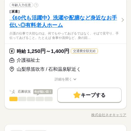
専用のワイヤーを結束器具で 縛って固定する ※重さ6kgほ
続きを読む
続きを読む
UPで支給 ◆ 14万円相当の介護資格を0円取得できる制度あり
履歴書不要
WEB登録
ール例 ------ 9：00～ 出勤／ユニフォームに着替え、打ち合わせ
梱包・仕分け・検品
メーカー関連
業界
職種
どの鉄骨がメインですが 10kg以上の大きな鉄骨は社員さんと
年齢入力任意
?
シフト勤務
男性
女性
男女の割合
（未経験でもスムーズにお仕事をスタートできます） ◆ 日払い
就業時間・曜日
9：30～ お茶を配りながら、利用者さんとお話 10：00～ お部屋
続きを読む
2人1組で作業するので安心です♪ 上記が主なお仕事になります
派遣
《 検品、梱包作業 》 レンタルから戻ってきた 建設用鉄骨の
サービスあり（急な出費でも安心） ※ フルタイム以外の求人も
長期
期間・時間
の清掃やシーツ交換 10：30～ 入浴のサポート 12：00～ お昼ご
働き方・環境
（＾＾♪
残業なし
10時～出社
1日7h以下
16時前退社
扶養内
《60代も活躍中》洗濯や配膳など身近なお手
応募資格
検品と梱包を お願いします！ ●検品 箱から鉄骨を取り出し
幅広くご用意しております。 お気軽にご相談ください（勤務
はんの準備／食事のサポート 13：00～ 休憩（交代でひとり1時
ひとりで
みんなで
仕事の仕方
【シフト例】 07：00～16：00 09：00～18：00 17：00～09：00
ブランクOK
社会保険制度
研修制度
資格支援
ヤスリのような器具で泥や汚れを落とす ●積み上げ きれいに
条件により時給は異なります）
伝い◎有料老人ホーム
週2・3日
土日祝休
平日休み
家庭都合休可
不問、未経験者歓迎
間ずつ） 14：00～ レクリエーションやイベント 15：00～ 利用
休日・休暇
■上記は一例です ※週3のご相談もOKです！ ※1日4時間～の相
なった鉄骨を 指定された本数（25本）で 積み上げる ●梱包
地元でお仕事探してる？それなら地域密着のホットスタッフ山
者さんとおさんぽ 16：00～ おやつの準備、片付け 16：30～ 記
日払い
週払い
禁煙・分煙
PC不要
電話なし
談もOKです！ ※残業はほとんどありません ------ 1日のスケジュ
シフト勤務
介護の仕事で大切なのは、何でもやってあげるではなく、そばで見守り、手
専用のワイヤーを結束器具で 縛って固定する ※重さ6kgほ
続きを読む
■希望シフト制 ■急なお休みが必要な時も安心 体調不良やご家
梨にお任せください♪まずはかんたんWEB登録！コーディネータ
録の記入／業務引継ぎ 17：00～ 退勤 ※ スケジュールは勤務
伝ってあげること。たとえば 食事や清掃など、身の回…
ール例 ------ 9：00～ 出勤／ユニフォームに着替え、打ち合わせ
働き方・環境
メーカー関連
業界
どの鉄骨がメインですが 10kg以上の大きな鉄骨は社員さんと
庭の都合でのお休みにも 理解がある職場です。 言いづらいこ
ーからご連絡させていただきます！前払い・週払いOK◎
先によって異なります。 詳しい内容やリアルな情報は、
時給 1,400円～
給与
9：30～ お茶を配りながら、利用者さんとお話 10：00～ お部屋
続きを読む
2人1組で作業するので安心です♪ 上記が主なお仕事になります
詳しい募集要項をすべて見る
とはコーディネーターが 代わりにお伝えします。 なんでも相談
ブランクOK
社会保険制度
研修制度
資格支援
コーディネーターから事前にしっかり お伝えします。 ※
の清掃やシーツ交換 10：30～ 入浴のサポート 12：00～ お昼ご
月収例 時給1,400円×7.5H×21日＝220,500円 ※残業代は含まれ
（＾＾♪
してくださいね。
1,250円～1,400円
応募資格
時給
交通費全額支給
ご紹介先のメリット情報だけでなく デメリット情報もし
はんの準備／食事のサポート 13：00～ 休憩（交代でひとり1時
日払い
週払い
禁煙・分煙
PC不要
電話なし
ておりません ＝＝＝＝＝＝＝＝＝＝＝＝＝ ■給料日：20日〆/翌
続きを読む
お仕事の特徴
っかりお伝えすることで 入職後のミスマッチを減らし、
不問、未経験者歓迎
間ずつ） 14：00～ レクリエーションやイベント 15：00～ 利用
介護福祉士
月20日払い ■前渡し制度あります！※稼働分より （日払い、
休日・休暇
本当に納得できる転職を目指します！
応募する
地元でお仕事探してる？それなら地域密着のホットスタッフ山
者さんとおさんぽ 16：00～ おやつの準備、片付け 16：30～ 記
基本特徴
週払いとは異なります） ※当社規定あり ＝＝＝＝＝＝＝＝＝
■希望シフト制 ■急なお休みが必要な時も安心 体調不良やご家
梨にお任せください♪まずはかんたんWEB登録！コーディネータ
山梨県笛吹市 / 石和温泉駅近く
録の記入／業務引継ぎ 17：00～ 退勤 ※ スケジュールは勤務
＝＝＝＝
続きを読む
未経験OK
新卒・第二
20代活躍
30代活躍
40代活躍
庭の都合でのお休みにも 理解がある職場です。 言いづらいこ
ーからご連絡させていただきます！前払い・週払いOK◎
先によって異なります。 詳しい内容やリアルな情報は、
時給 1,400円～
給与
詳しい募集要項をすべて見る
とはコーディネーターが 代わりにお伝えします。 なんでも相談
詳細を開く
50代活躍
正社員登用
コーディネーターから事前にしっかり お伝えします。 ※
職種/応募資格
月収例 時給1,400円×7.5H×21日＝220,500円 ※残業代は含まれ
お仕事の特徴
給与/時間/休日
してくださいね。
ご紹介先のメリット情報だけでなく デメリット情報もし
長期
期間・時間
ておりません ＝＝＝＝＝＝＝＝＝＝＝＝＝ ■給料日：20日〆/翌
募集条件
続きを読む
続きを読む
っかりお伝えすることで 入職後のミスマッチを減らし、
応募状況
今が狙い目！
月20日払い ■前渡し制度あります！※稼働分より （日払い、
キープする
「08：00～17：00」 ■実働：7時間30分 ■休憩：90分 ■残業：な
本当に納得できる転職を目指します！
交通費
勤務地固定
主婦・主夫
履歴書不要
応募する
基本特徴
介護福祉士
週払いとは異なります） ※当社規定あり ＝＝＝＝＝＝＝＝＝
職種
し 期間：長期（3ヶ月以上） ＝＝＝＝＝＝＝＝＝＝＝＝＝ ◆直
低い
高い
多い年齢層
＝＝＝＝
WEB登録
続きを読む
未経験OK
新卒・第二
20代活躍
30代活躍
40代活躍
接雇用のチャンスあり スキルアップの先には直接雇用のチャ
介護の仕事で大切なのは、 何でもやってあげるではなく、 そば
ンスあり（＊'▽'） ながーーーく勤めたい方にオススメです◎
で見守り、手伝ってあげること。 たとえば、 ◆食事や清掃な
50代活躍
正社員登用
就業時間・曜日
株式会社ネオキャリア
男性
女性
男女の割合
◆１人でもくもくと・・・・・ 慣れてきたら１人でもくもく
続きを読む
職種/応募資格
お仕事の特徴
給与/時間/休日
ど、身の回りのお手伝いをしたり ◆一緒に楽しく食事の時間を
募集条件
残業なし
残10未満
家庭都合休可
長期
期間・時間
と お仕事することが多くなります！ もくもく作業が好きな
過ごしたり ◆カラオケや、体操などのレクを楽しんだり スキル
続きを読む
交通費
勤務地固定
主婦・主夫
履歴書不要
方に オススメです（＊´▽｀＊） ◆お昼休憩について 休
よりも ご利用者さんに合わせた 接し方をすることが重要です。
続きを読む
「08：00～17：00」 ■実働：7時間30分 ■休憩：90分 ■残業：な
働き方・環境