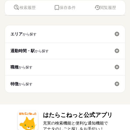
容】 伝票の起票・仕訳・入力｜データ入力｜帳簿記帳｜売掛
条件により時給は異なります）
週2・3日
土日祝休
平日休み
家庭都合休可
◆業界経験問いません、ある方歓迎！※経理事務の経験が必要
間ずつ） 14：00～ レクリエーションやイベント 15：00～ 利用
休日・休暇
■上記は一例です ※週3のご相談もOKです！ ※1日4時間～の相
金・買掛金管理｜会計ソフト入力｜小口現金管理｜貸借対照
です。※月次決算・年次決算経験がある方歓迎。【ＯＡスキ
検索履歴
保存条件
閲覧履歴
者さんとおさんぽ 16：00～ おやつの準備、片付け 16：30～ 記
働く人の待遇向上
日払い
週払い
禁煙・分煙
PC不要
電話なし
談もOKです！ ※残業はほとんどありません ------ 1日のスケジュ
シフト勤務
表・損益計算書作成｜月次・年次決算｜メール対応｜来客応対
続きを読む
■希望シフト制 ■急なお休みが必要な時も安心 体調不良やご家
ル】Ｅｘｃｅｌ（関数）
録の記入／業務引継ぎ 17：00～ 退勤 ※ スケジュールは勤務
高収入
ール例 ------ 9：00～ 出勤／ユニフォームに着替え、打ち合わせ
働き方・環境
｜電話応対などをお願いします。 ▼こちらのお仕事のほかにも
庭の都合でのお休みにも 理解がある職場です。 言いづらいこ
先によって異なります。 詳しい内容やリアルな情報は、
◆マイカー通勤ＯＫ！無料駐車場完備！ひと息つける休憩室を
9：30～ お茶を配りながら、利用者さんとお話 10：00～ お部屋
続きを読む
電話なしのコツコツ系データ入力や英語を使う事務、 大学やコ
とはコーディネーターが 代わりにお伝えします。 なんでも相談
ブランクOK
社会保険制度
研修制度
資格支援
コーディネーターから事前にしっかり お伝えします。 ※
利用可能！ エルダー・ミドル世代活躍中！質問しやすいア
基本特徴
の清掃やシーツ交換 10：30～ 入浴のサポート 12：00～ お昼ご
ールセンターなどのお仕事も扱っています。 在宅のお仕事があ
してくださいね。
応募資格
ご紹介先のメリット情報だけでなく デメリット情報もし
ットホームな雰囲気の職場です！
時給 1,500円～
給与
はんの準備／食事のサポート 13：00～ 休憩（交代でひとり1時
日払い
未経験OK
週払い
新卒・第二
禁煙・分煙
40代活躍
PC不要
電話なし
るエリアも☆ 9月・10月スタートもご相談ください♪
詳しい募集要項をすべて見る
続きを読む
続きを読む
っかりお伝えすることで 入職後のミスマッチを減らし、
エリア
から探す
◆業界経験問いません、ある方歓迎！※経理事務の経験が必要
間ずつ） 14：00～ レクリエーションやイベント 15：00～ 利用
このお仕事は、働いた分の給料を給料日を待たずに受け取れる
休日・休暇
本当に納得できる転職を目指します！
募集条件
です。※月次決算・年次決算経験がある方歓迎。【ＯＡスキ
者さんとおさんぽ 16：00～ おやつの準備、片付け 16：30～ 記
『速払いサービス』を利用できます（利用規定あり）
■希望シフト制 ■急なお休みが必要な時も安心 体調不良やご家
ル】Ｅｘｃｅｌ（関数）
録の記入／業務引継ぎ 17：00～ 退勤 ※ スケジュールは勤務
即日スタート
履歴書不要
WEB登録
応募する
庭の都合でのお休みにも 理解がある職場です。 言いづらいこ
通勤時間・駅
から探す
先によって異なります。 詳しい内容やリアルな情報は、
働く人の待遇向上
基本特徴
高収入
とはコーディネーターが 代わりにお伝えします。 なんでも相談
就業時間・曜日
コーディネーターから事前にしっかり お伝えします。 ※
長期
期間・時間
募集条件
未経験OK
新卒・第二
40代活躍
してくださいね。
ご紹介先のメリット情報だけでなく デメリット情報もし
時給 1,500円～
給与
残業なし
土日祝休
詳しい募集要項をすべて見る
続きを読む
就業時間・曜日
8：30～17：30 ※残業はほとんどありません。※休憩は６０分
職種
っかりお伝えすることで 入職後のミスマッチを減らし、
即日スタート
履歴書不要
WEB登録
から探す
このお仕事は、働いた分の給料を給料日を待たずに受け取れる
です。
本当に納得できる転職を目指します！
働き方・環境
働き方・環境
残業なし
土日祝休
『速払いサービス』を利用できます（利用規定あり）
続きを読む
社会保険制度
研修制度
資格支援
制服あり
日払い
社会保険制度
研修制度
資格支援
制服あり
日払い
応募する
特徴
から探す
週払い
禁煙・分煙
車OK
社員食堂
土曜 日曜 祝日
休日・休暇
週払い
禁煙・分煙
車OK
社員食堂
長期
期間・時間
活かせるスキル
Word
Excel
※土・日・祝がお休みです。
活かせるスキル
8：30～17：30 ※残業はほとんどありません。※休憩は６０分
Word
Excel
です。
はたらこねっと公式アプリ
土曜 日曜 祝日
休日・休暇
充実の検索機能と便利な通知機能で
アナタのしごと探しをお手伝い！