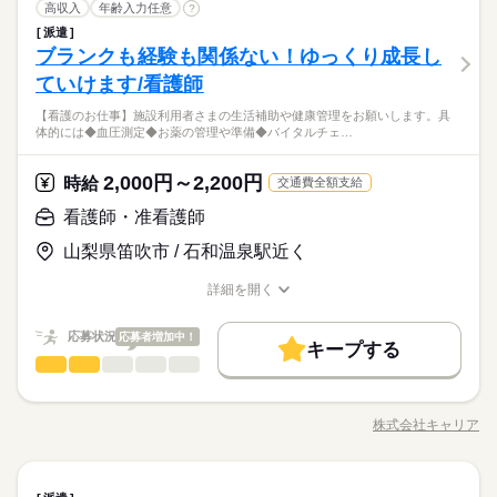
憩室でも車の中でも自由に休憩できます◎ さらに時間内に戻
介護福祉士
医療・介護・福祉関連
業界
職種
土曜 日曜
休日・休暇
未経験の方も、先輩スタッフと一緒に 仕事をしながら覚えてい
高収入
年齢入力任意
?
WEB登録
し 期間：長期（3ヶ月以上） ＝＝＝＝＝＝＝＝＝＝＝＝＝ ◆直
低い
高い
多い年齢層
ブランクOK
社会保険制度
研修制度
制服あり
れれば外出もOK！！ 過ごしやすい方法でリラックスしてくだ
けます。 困ったこと、不安なことは 抱え込まずに何でも相談し
接雇用のチャンスあり スキルアップの先には直接雇用のチャ
派遣
就業時間・曜日
介護の仕事で大切なのは、 何でもやってあげるではなく、 そば
■企業カレンダーあり
残業なし
残10未満
家庭都合休可
さい（＊´ω｀＊） ◆未経験者歓迎♪ 【 職場環境 】 ■ロッカーあ
てくださいね。 ※無理なく続けられる働き方を その都度ご提案
ブランクも経験も関係ない！ゆっくり成長し
ンスあり（＊'▽'） ながーーーく勤めたい方にオススメです◎
応募資格
服装自由
週払い
禁煙・分煙
バイク自転車
車OK
で見守り、手伝ってあげること。 たとえば、 ◆食事や清掃な
（GW/お盆/年末年始の長期休暇有）
働き方・環境
り ■休憩室あり ■直接雇用のチャンスあり ■喫煙所あり ■社員総
いたします。 身体への負担が大きすぎる等の場合 いつでも相談
男性
女性
男女の割合
◆１人でもくもくと・・・・・ 慣れてきたら１人でもくもく
続きを読む
ど、身の回りのお手伝いをしたり ◆一緒に楽しく食事の時間を
ていけます/看護師
＼未経験OK！資格をお持ちでなくても始められます／ ≪こんな
数50名ほど（作業員数16人）
社員食堂
派遣活躍中
英語不要
電話なし
してください。
ブランクOK
社会保険制度
研修制度
制服あり
と お仕事することが多くなります！ もくもく作業が好きな
過ごしたり ◆カラオケや、体操などのレクを楽しんだり スキル
＼介護を始めるなら有料老人ホームがおススメ／ 元気で自立し
人にオススメ≫ ◆おじいちゃん、おばあちゃんっ子だった ◆人
方に オススメです（＊´▽｀＊） ◆お昼休憩について 休
【看護のお仕事】施設利用者さまの生活補助や健康管理をお願いします。具
よりも ご利用者さんに合わせた 接し方をすることが重要です。
続きを読む
た生活が送れる方が多い施設だから、介護というよりおもてな
服装自由
週払い
禁煙・分煙
バイク自転車
車OK
と話すのが好き ◆自分の世界を広げてみたい ≪豊富な実績があ
体的には◆血圧測定◆お薬の管理や準備◆バイタルチェ…
憩室でも車の中でも自由に休憩できます◎ さらに時間内に戻
医療・介護・福祉関連
業界
土曜 日曜
休日・休暇
未経験の方も、先輩スタッフと一緒に 仕事をしながら覚えてい
し。入れ替わりが少ないため、ご利用者様の個性や好みを把握
るから安心≫ 当社でお仕事を始めた方の約60％が未経験スター
社員食堂
派遣活躍中
英語不要
電話なし
れれば外出もOK！！ 過ごしやすい方法でリラックスしてくだ
けます。 困ったこと、不安なことは 抱え込まずに何でも相談し
しながらサポートできるんです。
ト！ "話を聞いてから決めたい"という方も歓迎いたします ぜひ
続きを読む
■企業カレンダーあり
さい（＊´ω｀＊） ◆未経験者歓迎♪ 【 職場環境 】 ■ロッカーあ
てくださいね。 ※無理なく続けられる働き方を その都度ご提案
2,000円～2,200円
応募資格
時給
お気軽にご応募ください。
交通費全額支給
（GW/お盆/年末年始の長期休暇有）
り ■休憩室あり ■直接雇用のチャンスあり ■喫煙所あり ■社員総
いたします。 身体への負担が大きすぎる等の場合 いつでも相談
＼未経験OK！資格をお持ちでなくても始められます／ ≪こんな
数50名ほど（作業員数16人）
看護師・准看護師
してください。
お仕事の特徴
時給 1,250円～1,400円
給与
＼介護を始めるなら有料老人ホームがおススメ／ 元気で自立し
人にオススメ≫ ◆おじいちゃん、おばあちゃんっ子だった ◆人
詳しい募集要項をすべて見る
た生活が送れる方が多い施設だから、介護というよりおもてな
山梨県笛吹市 / 石和温泉駅近く
と話すのが好き ◆自分の世界を広げてみたい ≪豊富な実績があ
基本特徴
【経験・お持ちの資格によって異なります】 ■未経験の方（無資
し。入れ替わりが少ないため、ご利用者様の個性や好みを把握
るから安心≫ 当社でお仕事を始めた方の約60％が未経験スター
格）：時給1250円～ ■未経験の方（有資格）：時給1300円～ ■
未経験OK
新卒・第二
40代活躍
50代活躍
60代歓迎
しながらサポートできるんです。
詳細を開く
ト！ "話を聞いてから決めたい"という方も歓迎いたします ぜひ
続きを読む
経験者（無資格）：時給1330円～ ■経験者（有資格）：時給135
職種/応募資格
お仕事の特徴
給与/時間/休日
応募する
お気軽にご応募ください。
募集条件
0円～ ■介護福祉士：時給1400円 ※22時～翌5時の就労は深夜時
給適用 ※お給料は最短で週払いOK！（規定有） ※残業代は別
続きを読む
応募状況
応募者増加中！
交通費
即日スタート
主婦・主夫
履歴書不要
続きを読む
キープする
時給 1,250円～1,400円
給与
途全額支給 【月給例】 月給220000円（月22日勤務・実働1日8
看護師・准看護師
職種
詳しい募集要項をすべて見る
低い
高い
多い年齢層
h） ※未経験の方（無資格）：時給1250円で算出した場合とな
就業時間・曜日
基本特徴
【経験・お持ちの資格によって異なります】 ■未経験の方（無資
【看護のお仕事】 施設利用者さまの 生活補助や健康管理をお願
ります。 【交通費備考】 ※交通費全額支給（派遣先による） ※
長期
期間・時間
格）：時給1250円～ ■未経験の方（有資格）：時給1300円～ ■
10時～出社
1日4h以下
扶養内
Wワーク可
週2・3日
未経験OK
新卒・第二
40代活躍
50代活躍
60代歓迎
いします。 具体的には ◆血圧測定 ◆お薬の管理や準備 ◆バイ
車通勤OK/規定あり
経験者（無資格）：時給1330円～ ■経験者（有資格）：時給135
株式会社キャリア
男性
女性
募集条件
男女の割合
07：00～16：00 09：00～18：00 11：00～20：00 ◆シフト制
交通費
即日スタート
職種/応募資格
主婦・主夫
履歴書不要
お仕事の特徴
給与/時間/休日
タルチェック ◆発疹やケガなどの処置 ◆訪問診療医の補助 など
応募する
土日祝休
シフト勤務
0円～ ■介護福祉士：時給1400円 ※22時～翌5時の就労は深夜時
下記時間内、週2日・1日4h～勤務OK 【早番】07：00～16：00
就業時間・曜日
をお任せします。 注射などの医療行為はないので、 ブランク明
給適用 ※お給料は最短で週払いOK！（規定有） ※残業代は別
続きを読む
働き方・環境
【日勤】09：00～18：00 【遅番】11：00～20：00 週2日～O
けやスキルに自信のない方も ご安心ください！ 【働くまえに職
続きを読む
続きを読む
10時～出社
1日4h以下
扶養内
Wワーク可
週2・3日
途全額支給 【月給例】 月給220000円（月22日勤務・実働1日8
K！ 【平日のみ】【土日のみ】 【昼勤のみ】【夜勤のみ】 いろ
看護師・准看護師
医療・介護・福祉関連
業界
職種
場見学できます】 見学後に「合わないな」と思ったら断ってO