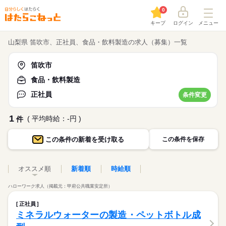
0
キープ
ログイン
メニュー
山梨県 笛吹市、正社員、食品・飲料製造の求人（募集）一覧
笛吹市
食品・飲料製造
正社員
条件変更
1
( 平均時給：-円 )
件
この条件の
新着を受け取る
この条件を保存
オススメ順
新着順
時給順
ハローワーク求人（掲載元：甲府公共職業安定所）
正社員
ミネラルウォーターの製造・ペットボトル成