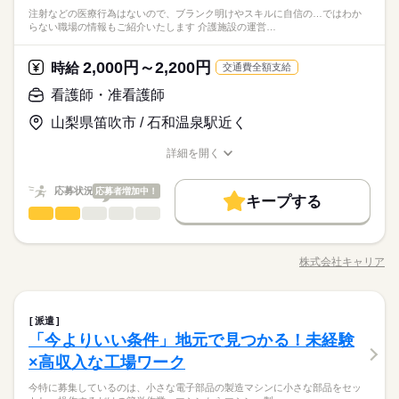
＼介護を始めるなら有料老人ホームがおススメ／ 元気で自立し
人にオススメ≫ ◆おじいちゃん、おばあちゃんっ子だった ◆人
方に オススメです（＊´▽｀＊） ◆お昼休憩について 休
注射などの医療行為はないので、ブランク明けやスキルに自信の…ではわか
よりも ご利用者さんに合わせた 接し方をすることが重要です。
続きを読む
た生活が送れる方が多い施設だから、介護というよりおもてな
服装自由
週払い
禁煙・分煙
バイク自転車
車OK
と話すのが好き ◆自分の世界を広げてみたい ≪豊富な実績があ
らない職場の情報もご紹介いたします 介護施設の運営…
憩室でも車の中でも自由に休憩できます◎ さらに時間内に戻
医療・介護・福祉関連
業界
土曜 日曜
休日・休暇
未経験の方も、先輩スタッフと一緒に 仕事をしながら覚えてい
し。入れ替わりが少ないため、ご利用者様の個性や好みを把握
るから安心≫ 当社でお仕事を始めた方の約60％が未経験スター
社員食堂
派遣活躍中
英語不要
電話なし
れれば外出もOK！！ 過ごしやすい方法でリラックスしてくだ
けます。 困ったこと、不安なことは 抱え込まずに何でも相談し
しながらサポートできるんです。
ト！ "話を聞いてから決めたい"という方も歓迎いたします ぜひ
続きを読む
■企業カレンダーあり
さい（＊´ω｀＊） ◆未経験者歓迎♪ 【 職場環境 】 ■ロッカーあ
てくださいね。 ※無理なく続けられる働き方を その都度ご提案
2,000円～2,200円
応募資格
時給
お気軽にご応募ください。
交通費全額支給
（GW/お盆/年末年始の長期休暇有）
り ■休憩室あり ■直接雇用のチャンスあり ■喫煙所あり ■社員総
いたします。 身体への負担が大きすぎる等の場合 いつでも相談
＼未経験OK！資格をお持ちでなくても始められます／ ≪こんな
数50名ほど（作業員数16人）
看護師・准看護師
してください。
お仕事の特徴
時給 1,250円～1,400円
給与
＼介護を始めるなら有料老人ホームがおススメ／ 元気で自立し
人にオススメ≫ ◆おじいちゃん、おばあちゃんっ子だった ◆人
詳しい募集要項をすべて見る
た生活が送れる方が多い施設だから、介護というよりおもてな
山梨県笛吹市 / 石和温泉駅近く
と話すのが好き ◆自分の世界を広げてみたい ≪豊富な実績があ
基本特徴
【経験・お持ちの資格によって異なります】 ■未経験の方（無資
し。入れ替わりが少ないため、ご利用者様の個性や好みを把握
るから安心≫ 当社でお仕事を始めた方の約60％が未経験スター
格）：時給1250円～ ■未経験の方（有資格）：時給1300円～ ■
未経験OK
新卒・第二
40代活躍
50代活躍
60代歓迎
しながらサポートできるんです。
詳細を開く
ト！ "話を聞いてから決めたい"という方も歓迎いたします ぜひ
続きを読む
経験者（無資格）：時給1330円～ ■経験者（有資格）：時給135
職種/応募資格
お仕事の特徴
給与/時間/休日
応募する
お気軽にご応募ください。
募集条件
0円～ ■介護福祉士：時給1400円 ※22時～翌5時の就労は深夜時
給適用 ※お給料は最短で週払いOK！（規定有） ※残業代は別
続きを読む
応募状況
応募者増加中！
交通費
即日スタート
主婦・主夫
履歴書不要
続きを読む
キープする
時給 1,250円～1,400円
給与
途全額支給 【月給例】 月給220000円（月22日勤務・実働1日8
看護師・准看護師
職種
詳しい募集要項をすべて見る
低い
高い
多い年齢層
h） ※未経験の方（無資格）：時給1250円で算出した場合とな
就業時間・曜日
基本特徴
【経験・お持ちの資格によって異なります】 ■未経験の方（無資
【看護のお仕事】 施設利用者さまの 生活補助や健康管理をお願
ります。 【交通費備考】 ※交通費全額支給（派遣先による） ※
長期
期間・時間
格）：時給1250円～ ■未経験の方（有資格）：時給1300円～ ■
10時～出社
1日4h以下
扶養内
Wワーク可
週2・3日
未経験OK
新卒・第二
40代活躍
50代活躍
60代歓迎
いします。 具体的には ◆血圧測定 ◆お薬の管理や準備 ◆バイ
車通勤OK/規定あり
経験者（無資格）：時給1330円～ ■経験者（有資格）：時給135
株式会社キャリア
男性
女性
募集条件
男女の割合
07：00～16：00 09：00～18：00 11：00～20：00 ◆シフト制
交通費
即日スタート
職種/応募資格
主婦・主夫
履歴書不要
お仕事の特徴
給与/時間/休日
タルチェック ◆発疹やケガなどの処置 ◆訪問診療医の補助 など
応募する
土日祝休
シフト勤務
0円～ ■介護福祉士：時給1400円 ※22時～翌5時の就労は深夜時
下記時間内、週2日・1日4h～勤務OK 【早番】07：00～16：00
就業時間・曜日
をお任せします。 注射などの医療行為はないので、 ブランク明
給適用 ※お給料は最短で週払いOK！（規定有） ※残業代は別
続きを読む
働き方・環境
【日勤】09：00～18：00 【遅番】11：00～20：00 週2日～O
けやスキルに自信のない方も ご安心ください！ 【働くまえに職
続きを読む
続きを読む
10時～出社
1日4h以下
扶養内
Wワーク可
週2・3日
途全額支給 【月給例】 月給220000円（月22日勤務・実働1日8
K！ 【平日のみ】【土日のみ】 【昼勤のみ】【夜勤のみ】 いろ
看護師・准看護師
医療・介護・福祉関連
業界
職種
場見学できます】 見学後に「合わないな」と思ったら断ってO
ブランクOK
社会保険制度
週払い
バイク自転車
派遣
低い
高い
多い年齢層
h） ※未経験の方（無資格）：時給1250円で算出した場合とな
んなシフトのお仕事をご紹介できます。 ぜひご相談ください。 -
続きを読む
土日祝休
シフト勤務
K。 職場見学は何度でもできるので、 ご自分に合いそうな施設
「今よりいい条件」地元で見つかる！未経験
【看護のお仕事】 施設利用者さまの 生活補助や健康管理をお願
ります。 【交通費備考】 ※交通費全額支給（派遣先による） ※
長期
期間・時間
車OK
-----1日のスケジュール例------ ▼9：00 出勤、ミーティング 当日
を選んでいきましょう。 見学にはキャリアの担当者も 同行する
働き方・環境
応募資格
いします。 具体的には ◆血圧測定 ◆お薬の管理や準備 ◆バイ
車通勤OK/規定あり
×高収入な工場ワーク
のお仕事内容を把握します ▼10：00 入浴・清掃 歩行が不安定
のでご安心ください◎
男性
女性
男女の割合
07：00～16：00 09：00～18：00 11：00～20：00 ◆シフト制
タルチェック ◆発疹やケガなどの処置 ◆訪問診療医の補助 など
ブランクOK
社会保険制度
週払い
バイク自転車
【必須】 ◆看護師資格or准看護師資格 ご経験やスキルにあわせ
な方を浴室までお連れします お部屋も清掃します ▼12：00 配
休日・休暇
下記時間内、週2日・1日4h～勤務OK 【早番】07：00～16：00
今特に募集しているのは、小さな電子部品の製造マシンに小さな部品をセッ
をお任せします。 注射などの医療行為はないので、 ブランク明
【サポート体制が充実】看護の仕方も、患者さんとの接し方
て ご希望のお仕事をご紹介します！ 不安なことはすぐキャリア
膳、食事介助 ▼13：00 休憩 ▼14：00 簡単なレクリエーション
車OK