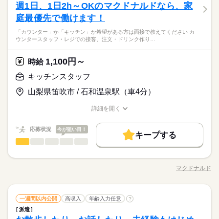
働き方・環境
す。 （食事・入浴・お手洗いのサポートなど） きちんと経験を
週1日、1日2h～OKのマクドナルドなら、家
残業：5h/月
応募資格
方、 「介護」のお仕事はいかがでしょうか？ 介護といっても、
大手企業
ブランクOK
産休・育休
社会保険制度
積めば、 今後長く必要とされる介護のお仕事。 あなたもはじめ
男性
女性
男女の割合
大手企業
ブランクOK
産休・育休
社会保険制度
最近では 経験や資格がまったくいらない “サポート”的なお仕事
庭最優先で働けます！
●無資格・未経験OK！ ●人柄重視の採用です ・48.8%が無資格
てみませんか？
研修制度
資格支援
制服あり
禁煙・分煙
車OK
が増えてるんです。 たとえば、未経験・無資格の 新人さんにお
全国に、介護のお仕事が70000件以上！「未経験・無資格OK」
からスタート ・56.7％が未経験からスタート 「介護職員初任者
研修制度
資格支援
制服あり
禁煙・分煙
車OK
「カウンター」か「キッチン」か希望がある方は面接で教えてください カ
土曜 日曜 祝日
休日・休暇
任せするのは リネン（シーツ・枕カバー・タオル類） の補充・
続きを読む
「家から近いところ」「日勤のみ」「土日休み」「週2日」「1
英語不要
研修」がとれる スクールもありますし、 資格がとれるまでは無
ウンタースタッフ・レジでの接客、注文・ドリンク作り…
医療・介護・福祉関連
業界
英語不要
運搬 など 本当に誰でもできる カンタンなお仕事ばかり。 お仕
日4h」など、あなたにぴったりの介護のお仕事をご紹介しま
活かせるスキル
資格・未経験でも 働ける職場をご紹介するなど、 介護未経験の
Word
Excel
完全週休2日制（土・日休み）、祝日、夏季・年末年始、年次有
事に慣れてきたら、少しずつ 専門的なこともお任せしていきま
す。
方を全力でバックアップします！ もちろん経験者の方や、 介護
続きを読む
給休暇、企業指定休日など
活かせるスキル
す。 （食事・入浴・お手洗いのサポートなど） きちんと経験を
1,100円～
応募資格
時給
福祉士、ケアマネージャー、 介護職員初任者研修等の資格保有
積めば、 今後長く必要とされる介護のお仕事。 あなたもはじめ
Word
Excel
者の方も大歓迎！
●無資格・未経験OK！ ●人柄重視の採用です ・48.8%が無資格
キッチンスタッフ
てみませんか？
お仕事の特徴
時給 1,250円～1,400円
給与
全国に、介護のお仕事が70000件以上！「未経験・無資格OK」
からスタート ・56.7％が未経験からスタート 「介護職員初任者
詳しい募集要項をすべて見る
「家から近いところ」「日勤のみ」「土日休み」「週2日」「1
山梨県笛吹市 / 石和温泉駅（車4分）
研修」がとれる スクールもありますし、 資格がとれるまでは無
基本特徴
【経験・お持ちの資格によって異なります】 ■未経験の方（無資
日4h」など、あなたにぴったりの介護のお仕事をご紹介しま
資格・未経験でも 働ける職場をご紹介するなど、 介護未経験の
格）：時給1250円～ ■未経験の方（有資格）：時給1300円～ ■
未経験OK
新卒・第二
20代活躍
30代活躍
40代活躍
す。
詳細を開く
方を全力でバックアップします！ もちろん経験者の方や、 介護
続きを読む
経験者（無資格）：時給1330円～ ■経験者（有資格）：時給135
職種/応募資格
お仕事の特徴
給与/時間/休日
応募する
福祉士、ケアマネージャー、 介護職員初任者研修等の資格保有
50代活躍
0円～ ■介護福祉士：時給1400円 ※22時～翌5時の就労は深夜時
者の方も大歓迎！
給適用 ※お給料は最短で週払いOK！（規定有） ※残業代は別
続きを読む
応募状況
今が狙い目！
募集条件
続きを読む
キープする
時給 1,250円～1,400円
給与
途全額支給 【月給例】 月給220000円（月22日勤務・実働1日8
キッチンスタッフ
職種
詳しい募集要項をすべて見る
男性
女性
男女の割合
交通費
即日スタート
主婦・主夫
学生歓迎
h） ※未経験の方（無資格）：時給1250円で算出した場合とな
基本特徴
【経験・お持ちの資格によって異なります】 ■未経験の方（無資
「カウンター」か「キッチン」か 希望がある方は面接で教えて
ります。 【交通費備考】 ※交通費全額支給（派遣先による） ※
1ヵ月～3ヵ月
期間・時間
格）：時給1250円～ ■未経験の方（有資格）：時給1300円～ ■
外国人/留学生
WEB登録
未経験OK
新卒・第二
20代活躍
30代活躍
40代活躍
ください◎ ◆カウンタースタッフ ・レジでの接客、注文 ・ドリ
車通勤OK/規定あり
経験者（無資格）：時給1330円～ ■経験者（有資格）：時給135
マクドナルド
ひとりで
みんなで
仕事の仕方
※シフト制（実働4h） ※週15時間～ ※シフトはご希望に合わせ
職種/応募資格
お仕事の特徴
給与/時間/休日
ンク作り ・ソフトクリーム作り ・商品のお渡し ・店内清掃 最
応募する
50代活躍
就業時間・曜日
0円～ ■介護福祉士：時給1400円 ※22時～翌5時の就労は深夜時
て調整可能です。 【早番】 07：00～16：00 【日勤】 09：00～
初はカウンターでの注文受付から。 タッチパネル式のレジで 操
募集条件
給適用 ※お給料は最短で週払いOK！（規定有） ※残業代は別
続きを読む
10時～出社
1日4h以下
1日7h以下
16時前退社
18：00 【遅番】 11：00～20：00 【夜勤】 17：00～10：00 ※
作は商品を選んでタッチするだけ◎ ◆キッチンでの調理 ・ハン
続きを読む
続きを読む
途全額支給 【月給例】 月給220000円（月22日勤務・実働1日8
交通費
即日スタート
主婦・主夫
学生歓迎
夜勤希望の方は、まず施設に慣れて頂くため 2～3ヵ月程度の
キッチンスタッフ
サービス関連
業界
職種
バーガーやポテトの調理 ・資材の補充 ・清掃 調理にはすべ
一週間以内公開
高収入
年齢入力任意
?
扶養内
Wワーク可
週2・3日
週4日
土日祝休
男性
女性
男女の割合
h） ※未経験の方（無資格）：時給1250円で算出した場合とな
ならし日勤が必要です その他、 ●週2日・1日4h～ ●日勤のみ ●
続きを読む
てマニュアルあり◎ その通りに作ればOKなので 料理をしたこ
外国人/留学生
WEB登録
派遣
「カウンター」か「キッチン」か 希望がある方は面接で教えて
ります。 【交通費備考】 ※交通費全額支給（派遣先による） ※
1ヵ月～3ヵ月
期間・時間
シフト勤務
土日休み など、いろんなシフトのお仕事をご紹介できます！ 登
とがない人でも サクサク覚えられます。
応募資格