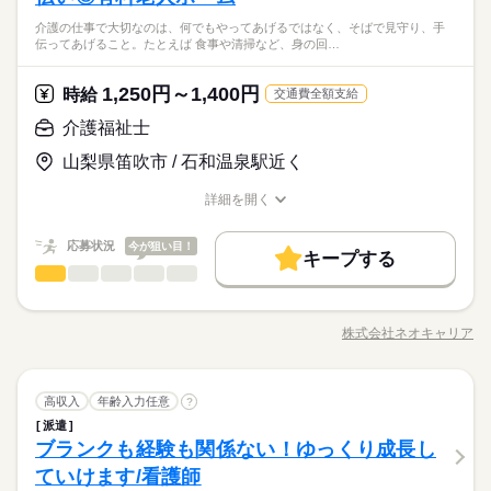
休日・休暇
■上記は一例です ※週3のご相談もOKです！ ※1日4時間～の相
なった鉄骨を 指定された本数（25本）で 積み上げる ●梱包
地元でお仕事探してる？それなら地域密着のホットスタッフ山
者さんとおさんぽ 16：00～ おやつの準備、片付け 16：30～ 記
日払い
週払い
禁煙・分煙
PC不要
電話なし
談もOKです！ ※残業はほとんどありません ------ 1日のスケジュ
シフト勤務
介護の仕事で大切なのは、何でもやってあげるではなく、そばで見守り、手
専用のワイヤーを結束器具で 縛って固定する ※重さ6kgほ
続きを読む
■希望シフト制 ■急なお休みが必要な時も安心 体調不良やご家
梨にお任せください♪まずはかんたんWEB登録！コーディネータ
録の記入／業務引継ぎ 17：00～ 退勤 ※ スケジュールは勤務
伝ってあげること。たとえば 食事や清掃など、身の回…
ール例 ------ 9：00～ 出勤／ユニフォームに着替え、打ち合わせ
働き方・環境
メーカー関連
業界
どの鉄骨がメインですが 10kg以上の大きな鉄骨は社員さんと
庭の都合でのお休みにも 理解がある職場です。 言いづらいこ
ーからご連絡させていただきます！前払い・週払いOK◎
先によって異なります。 詳しい内容やリアルな情報は、
時給 1,400円～
給与
9：30～ お茶を配りながら、利用者さんとお話 10：00～ お部屋
続きを読む
2人1組で作業するので安心です♪ 上記が主なお仕事になります
詳しい募集要項をすべて見る
とはコーディネーターが 代わりにお伝えします。 なんでも相談
ブランクOK
社会保険制度
研修制度
資格支援
コーディネーターから事前にしっかり お伝えします。 ※
の清掃やシーツ交換 10：30～ 入浴のサポート 12：00～ お昼ご
月収例 時給1,400円×7.5H×21日＝220,500円 ※残業代は含まれ
（＾＾♪
してくださいね。
1,250円～1,400円
応募資格
時給
交通費全額支給
ご紹介先のメリット情報だけでなく デメリット情報もし
はんの準備／食事のサポート 13：00～ 休憩（交代でひとり1時
日払い
週払い
禁煙・分煙
PC不要
電話なし
ておりません ＝＝＝＝＝＝＝＝＝＝＝＝＝ ■給料日：20日〆/翌
続きを読む
お仕事の特徴
っかりお伝えすることで 入職後のミスマッチを減らし、
不問、未経験者歓迎
間ずつ） 14：00～ レクリエーションやイベント 15：00～ 利用
介護福祉士
月20日払い ■前渡し制度あります！※稼働分より （日払い、
休日・休暇
本当に納得できる転職を目指します！
応募する
地元でお仕事探してる？それなら地域密着のホットスタッフ山
者さんとおさんぽ 16：00～ おやつの準備、片付け 16：30～ 記
基本特徴
週払いとは異なります） ※当社規定あり ＝＝＝＝＝＝＝＝＝
■希望シフト制 ■急なお休みが必要な時も安心 体調不良やご家
梨にお任せください♪まずはかんたんWEB登録！コーディネータ
山梨県笛吹市 / 石和温泉駅近く
録の記入／業務引継ぎ 17：00～ 退勤 ※ スケジュールは勤務
＝＝＝＝
続きを読む
未経験OK
新卒・第二
20代活躍
30代活躍
40代活躍
庭の都合でのお休みにも 理解がある職場です。 言いづらいこ
ーからご連絡させていただきます！前払い・週払いOK◎
先によって異なります。 詳しい内容やリアルな情報は、
時給 1,400円～
給与
詳しい募集要項をすべて見る
とはコーディネーターが 代わりにお伝えします。 なんでも相談
詳細を開く
50代活躍
正社員登用
コーディネーターから事前にしっかり お伝えします。 ※
職種/応募資格
月収例 時給1,400円×7.5H×21日＝220,500円 ※残業代は含まれ
お仕事の特徴
給与/時間/休日
してくださいね。
ご紹介先のメリット情報だけでなく デメリット情報もし
長期
期間・時間
ておりません ＝＝＝＝＝＝＝＝＝＝＝＝＝ ■給料日：20日〆/翌
募集条件
続きを読む
続きを読む
っかりお伝えすることで 入職後のミスマッチを減らし、
応募状況
今が狙い目！
月20日払い ■前渡し制度あります！※稼働分より （日払い、
キープする
「08：00～17：00」 ■実働：7時間30分 ■休憩：90分 ■残業：な
本当に納得できる転職を目指します！
交通費
勤務地固定
主婦・主夫
履歴書不要
応募する
基本特徴
介護福祉士
週払いとは異なります） ※当社規定あり ＝＝＝＝＝＝＝＝＝
職種
し 期間：長期（3ヶ月以上） ＝＝＝＝＝＝＝＝＝＝＝＝＝ ◆直
低い
高い
多い年齢層
＝＝＝＝
WEB登録
続きを読む
未経験OK
新卒・第二
20代活躍
30代活躍
40代活躍
接雇用のチャンスあり スキルアップの先には直接雇用のチャ
介護の仕事で大切なのは、 何でもやってあげるではなく、 そば
ンスあり（＊'▽'） ながーーーく勤めたい方にオススメです◎
で見守り、手伝ってあげること。 たとえば、 ◆食事や清掃な
50代活躍
正社員登用
就業時間・曜日
株式会社ネオキャリア
男性
女性
男女の割合
◆１人でもくもくと・・・・・ 慣れてきたら１人でもくもく
続きを読む
職種/応募資格
お仕事の特徴
給与/時間/休日
ど、身の回りのお手伝いをしたり ◆一緒に楽しく食事の時間を
募集条件
残業なし
残10未満
家庭都合休可
長期
期間・時間
と お仕事することが多くなります！ もくもく作業が好きな
過ごしたり ◆カラオケや、体操などのレクを楽しんだり スキル
続きを読む
交通費
勤務地固定
主婦・主夫
履歴書不要
方に オススメです（＊´▽｀＊） ◆お昼休憩について 休
よりも ご利用者さんに合わせた 接し方をすることが重要です。
続きを読む
「08：00～17：00」 ■実働：7時間30分 ■休憩：90分 ■残業：な
働き方・環境
憩室でも車の中でも自由に休憩できます◎ さらに時間内に戻
介護福祉士
医療・介護・福祉関連
業界
職種
土曜 日曜
休日・休暇
未経験の方も、先輩スタッフと一緒に 仕事をしながら覚えてい
高収入
年齢入力任意
?
WEB登録
し 期間：長期（3ヶ月以上） ＝＝＝＝＝＝＝＝＝＝＝＝＝ ◆直
低い
高い
多い年齢層
ブランクOK
社会保険制度
研修制度
制服あり
れれば外出もOK！！ 過ごしやすい方法でリラックスしてくだ
けます。 困ったこと、不安なことは 抱え込まずに何でも相談し
接雇用のチャンスあり スキルアップの先には直接雇用のチャ
派遣
就業時間・曜日
介護の仕事で大切なのは、 何でもやってあげるではなく、 そば
■企業カレンダーあり
残業なし
残10未満
家庭都合休可
さい（＊´ω｀＊） ◆未経験者歓迎♪ 【 職場環境 】 ■ロッカーあ
てくださいね。 ※無理なく続けられる働き方を その都度ご提案
ブランクも経験も関係ない！ゆっくり成長し
ンスあり（＊'▽'） ながーーーく勤めたい方にオススメです◎
応募資格
服装自由
週払い
禁煙・分煙
バイク自転車
車OK
で見守り、手伝ってあげること。 たとえば、 ◆食事や清掃な
（GW/お盆/年末年始の長期休暇有）
働き方・環境
り ■休憩室あり ■直接雇用のチャンスあり ■喫煙所あり ■社員総
いたします。 身体への負担が大きすぎる等の場合 いつでも相談
男性
女性
男女の割合
◆１人でもくもくと・・・・・ 慣れてきたら１人でもくもく
続きを読む
ど、身の回りのお手伝いをしたり ◆一緒に楽しく食事の時間を
ていけます/看護師
＼未経験OK！資格をお持ちでなくても始められます／ ≪こんな
数50名ほど（作業員数16人）
社員食堂
派遣活躍中
英語不要
電話なし
してください。
ブランクOK
社会保険制度
研修制度
制服あり
と お仕事することが多くなります！ もくもく作業が好きな
過ごしたり ◆カラオケや、体操などのレクを楽しんだり スキル