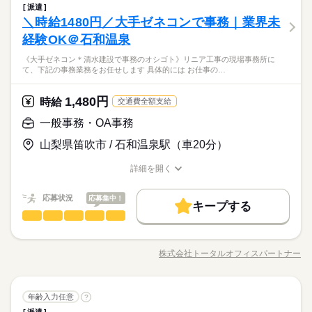
家庭都合休可
後と しっかりサポートさせて頂きますので、 無資格・未経験の
派遣
残業なし
1日7h以下
16時前退社
土日祝休
【お仕事内容】 普段の生活をちょっとラクに、快適に。 そのた
方も安心してご応募を。 お忙しい方のために、 「電話登録」も
＼時給1480円／大手ゼネコンで事務｜業界未
応募資格
働き方・環境
めのお手伝いをお任せします。 ＊入浴・食事介助・排せつ介助
家庭都合休可
スタートしています。 ぜひご活用ください。 ※こちらは求人例
ひとりで
みんなで
仕事の仕方
＊トイレの付き添いや寝返りのフォロー ＊車いすのサポート ＊
経験OK＠石和温泉
あなたのご希望に沿った、 ピッタリのお仕事をご紹介♪ ◆20代
ブランクOK
社会保険制度
制服あり
服装自由
働き方・環境
です。ご希望にあわせて幅広くご提案いたします。
お食事やお風呂のフォローなど 【株式会社ニッソーネットにつ
資格はないけど、お話しを聞くのは大好き。勤務日数は相談OK
～50代まで幅広い年代が活躍中！ ◆約6割の方が未経験からスタ
ブランクOK
社会保険制度
制服あり
服装自由
《大手ゼネコン＊清水建設で事務のオシゴト》リニア工事の現場事務所に
禁煙・分煙
車OK
派遣活躍中
少人数
英語不要
いて】 公的機関に認められた 福祉専門の老舗人材会社です。 全
続きを読む
なので徐々に慣れていってください。未経験歓迎で日払いも対
ート！ 【こんな方にオススメ！】 ・おじいちゃん・おばあちゃ
て、下記の事務業務をお任せします 具体的には お仕事の…
医療・介護・福祉関連
業界
国に1万件以上の求人あり。 応募から勤務開始、そして勤務開始
応、働きやすい環境を用意してお待ちしています♪
んっ子だった方 ・今後家族の介護も視野にいれている方 ・社会
禁煙・分煙
車OK
派遣活躍中
少人数
英語不要
活かせるスキル
後と しっかりサポートさせて頂きますので、 無資格・未経験の
人勉強をしてみたい方 悩んでいること、気になったこと、 将来
続きを読む
活かせるスキル
Word
Excel
方も安心してご応募を。 お忙しい方のために、 「電話登録」も
Word
Excel
1,480円
応募資格
時給
はこうなりたいなど、 ぜひ面談の際にお聞かせください♪ ◇退
交通費全額支給
スタートしています。 ぜひご活用ください。 ※こちらは求人例
お仕事の特徴
職金制度あり（別途規定あり）
あなたのご希望に沿った、 ピッタリのお仕事をご紹介♪ ◆20代
一般事務・OA事務
です。ご希望にあわせて幅広くご提案いたします。
時給 1,400円～2,125円
給与
資格はないけど、お話しを聞くのは大好き。勤務日数は相談OK
～50代まで幅広い年代が活躍中！ ◆約6割の方が未経験からスタ
基本特徴
詳しい募集要項をすべて見る
なので徐々に慣れていってください。未経験歓迎で日払いも対
山梨県笛吹市 / 石和温泉駅（車20分）
ート！ 【こんな方にオススメ！】 ・おじいちゃん・おばあちゃ
介護福祉士：1700円～2125円 初任者以上：1500円～1875円 無
未経験OK
20代活躍
30代活躍
40代活躍
50代活躍
応、働きやすい環境を用意してお待ちしています♪
んっ子だった方 ・今後家族の介護も視野にいれている方 ・社会
資格の方：1400円～1750円 【月収例】 ・フルタイムでしっかり
詳細を開く
人勉強をしてみたい方 悩んでいること、気になったこと、 将来
続きを読む
募集条件
稼げる 月給：264,000円（時給1500円×8h×22日稼働の場合） ◆
職種/応募資格
お仕事の特徴
給与/時間/休日
応募する
はこうなりたいなど、 ぜひ面談の際にお聞かせください♪ ◇退
交通費全額支給 （できる限り無理なく通勤できる職場をご紹介
交通費
即日スタート
勤務地固定
主婦・主夫
続きを読む
職金制度あり（別途規定あり）
します） ◆ 夜勤手当は上記とは別途支給 ◆ 残業代は時給25％
続きを読む
応募状況
応募集中！
キープする
履歴書不要
時給 1,400円～2,125円
WEB登録
給与
UPで支給 ◆ 14万円相当の介護資格を0円取得できる制度あり
基本特徴
一般事務・OA事務
職種
詳しい募集要項をすべて見る
ひとりで
みんなで
仕事の仕方
（未経験でもスムーズにお仕事をスタートできます） ◆ 日払い
介護福祉士：1700円～2125円 初任者以上：1500円～1875円 無
未経験OK
20代活躍
30代活躍
40代活躍
50代活躍
就業時間・曜日
《大手ゼネコン＊清水建設で事務のオシゴト》 リニア工事の現
サービスあり（急な出費でも安心） ※ フルタイム以外の求人も
長期
期間・時間
資格の方：1400円～1750円 【月収例】 ・フルタイムでしっかり
募集条件
場事務所にて、下記の事務業務をお任せします！ ↓具体的に
幅広くご用意しております。 お気軽にご相談ください（勤務
残業なし
10時～出社
1日7h以下
16時前退社
扶養内
稼げる 月給：264,000円（時給1500円×8h×22日稼働の場合） ◆
株式会社トータルオフィスパートナー
しずか
にぎやか
職場の様子
【シフト例】 07：00～16：00 09：00～18：00 17：00～09：00
職種/応募資格
お仕事の特徴
給与/時間/休日
は・・・ <お仕事の内容> ＊経理事務（決算・請求書処理） ＊
応募する
条件により時給は異なります）
交通費
即日スタート
勤務地固定
主婦・主夫
交通費全額支給 （できる限り無理なく通勤できる職場をご紹介
週2・3日
土日祝休
平日休み
家庭都合休可
■上記は一例です ※週3のご相談もOKです！ ※1日4時間～の相
秘密保持・コンプラ関連業務 ＊リニア工事に関する事務対応 ＊
続きを読む
します） ◆ 夜勤手当は上記とは別途支給 ◆ 残業代は時給25％
続きを読む
履歴書不要
WEB登録
談もOKです！ ※残業はほとんどありません ------ 1日のスケジュ
その他付随する事務業務など ≪こんな方に向いているかも！！
続きを読む
シフト勤務
UPで支給 ◆ 14万円相当の介護資格を0円取得できる制度あり
就業時間・曜日
ール例 ------ 9：00～ 出勤／ユニフォームに着替え、打ち合わせ
一般事務・OA事務
建築・土木・不動産関連
業界
職種
≫ 〇サポートしたり頼られることが好き 〇地元で腰を据えて長
年齢入力任意
?
ひとりで
みんなで
仕事の仕方
（未経験でもスムーズにお仕事をスタートできます） ◆ 日払い
9：30～ お茶を配りながら、利用者さんとお話 10：00～ お部屋
続きを読む
働き方・環境
く働きたい 〇インフラを支える仕事に携わりたい ご応募お待ち
残業なし
10時～出社
1日7h以下
16時前退社
扶養内
派遣