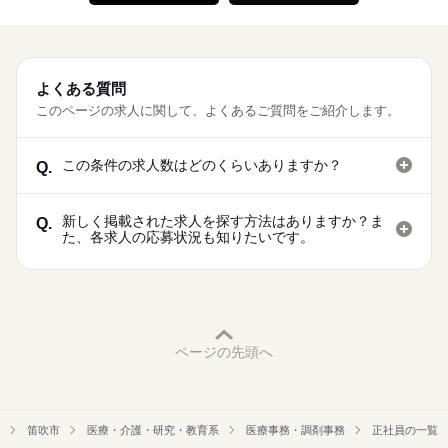
い ・とにかく稼げる夜勤がいい など、 あなたの生活に 合った
続きを読む
も、 今の生活を大きく変えずに 働けるお仕事あり！
お仕事をご紹介します。
続きを読む
休日・休暇
■2交替 ［1］5勤2休（日勤）→［2］5勤3休（夜勤）の繰り返
よくある質問
し。シフト切替の際は公休日3日 ※休日は毎週1日以上 ほかに
このページの求人に関して、よくあるご質問をご紹介します。
も、 今の生活を大きく変えずに 働けるお仕事あり！
続きを読む
この条件の求人数はどのくらいありますか？
Q.
新しく掲載された求人を探す方法はありますか？ま
Q.
た、各求人の応募状況も知りたいです。
ページの先頭へ
笛吹市
医療・介護・研究・教育系
医療事務・調剤事務
正社員の一覧