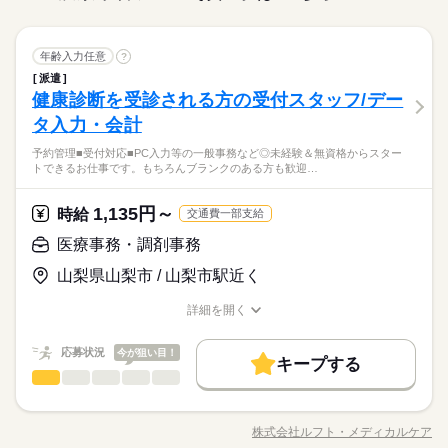
年齢入力任意
?
派遣
健康診断を受診される方の受付スタッフ/デー
タ入力・会計
予約管理■受付対応■PC入力等の一般事務など◎未経験＆無資格からスター
トできるお仕事です。もちろんブランクのある方も歓迎…
1,135円～
時給
交通費一部支給
医療事務・調剤事務
山梨県山梨市 / 山梨市駅近く
詳細を開く
職種/応募資格
お仕事の特徴
給与/時間/休日
応募状況
今が狙い目！
キープする
医療事務・調剤事務
医療・介護・福祉関連
業界
職種
具体的には・・・ ■予約管理 ■受付対応 ■PC入力等の一般事務
など ◎未経験＆無資格からスタートできるお仕事です。もちろ
株式会社ルフト・メディカルケア
職種/応募資格
お仕事の特徴
給与/時間/休日
んブランクのある方も歓迎です♪ ◎入職前にしっかりと具体的な