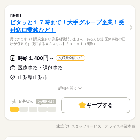
お仕事内容や病院の雰囲気をお伝えいたしますのでご安心くだ
【健康診断を受診される方の受付スタッフ／データ入力・会
さいね。
続きを読む
計】残業ほぼなし人気の健康診断の受付スタッフ｜未経験＆無
医療事務・調剤事務
職種
資格OK｜WEB面接実施中
派遣
ピタッと１７時まで！大手グループ企業！受
具体的には・・・ ■予約管理 ■受付対応 ■PC入力等の一般事務
医療・介護・福祉関連
応募資格
業界
など ◎未経験＆無資格からスタートできるお仕事です。もちろ
付窓口業務など！
お仕事の特徴
んブランクのある方も歓迎です♪ ◎入職前にしっかりと具体的な
不問
用できます（利用規定あり 業界経験問いません、ある方歓迎 医療事務の経
お仕事内容や病院の雰囲気をお伝えいたしますのでご安心くだ
基本特徴
験が必要です 使用するＯＡスキル】Ｅｘｃｅｌ（関数）…
さいね。
続きを読む
☆未経験＆無資格からスタートできるお仕事です。
未経験OK
新卒・第二
40代活躍
50代活躍
60代歓迎
☆研修＆現場サポートがあるので、病院でのお仕事が初めての方
【健康診断を受診される方の受付スタッフ／データ入力・会
1,400円～
時給
もご安心ください。
交通費全額支給
計】残業ほぼなし人気の健康診断の受付スタッフ｜未経験＆無
募集条件
応募資格
資格OK｜WEB面接実施中
交通費
主婦・主夫
医療事務・調剤事務
続きを読む
不問
時給 1,135円～
給与
就業時間・曜日
山梨県山梨市
詳しい募集要項をすべて見る
☆未経験＆無資格からスタートできるお仕事です。
●別途交通費支給
家庭都合休可
詳細を開く
☆研修＆現場サポートがあるので、病院でのお仕事が初めての方
基本特徴
●稼働分前払い制度あり（規定あり）
職種/応募資格
お仕事の特徴
給与/時間/休日
働き方・環境
もご安心ください。
会社規定に沿って支給
未経験OK
新卒・第二
40代活躍
50代活躍
60代歓迎
応募する
応募状況
ブランクOK
今が狙い目！
社会保険制度
制服あり
禁煙・分煙
募集条件
就業時間・曜日
キープする
交通費
主婦・主夫
医療事務・調剤事務
医療・介護・福祉関連
業界
職種
働き方・環境
時給 1,135円～
給与
家庭都合休可
長期
期間・時間
詳しい募集要項をすべて見る
続きを読む
〈病院〉質問しやすい環境！先輩社員が教えてくれます！
ブランクOK
社会保険制度
制服あり
禁煙・分煙
●別途交通費支給
●8：15～16：45 実働：7時間40分 休憩：50分 残業：なし ▽私
【お仕事の内容】受付窓口での受付・会計業務、患者さまのご
●稼働分前払い制度あり（規定あり）
株式会社スタッフサービス オフィス事業本部
生活との両立が目指せる ￣￣￣￣￣￣￣￣￣￣￣￣￣ 「家族と
職種/応募資格
お仕事の特徴
給与/時間/休日
案内、診療報酬などの請求業務、診療データを使用した統計作
会社規定に沿って支給
の時間も欲しい」 「家事の時間が足りない」など… 今の生活に
成、診療情報の管理・分析などをお願いします。 ▼こちらのお
応募する
◆ひと息つける休憩室完備！幅広い年齢層の方が活躍中！大型
合わせた時間帯の お仕事もご紹介可能です。 面談時にぜひ教え