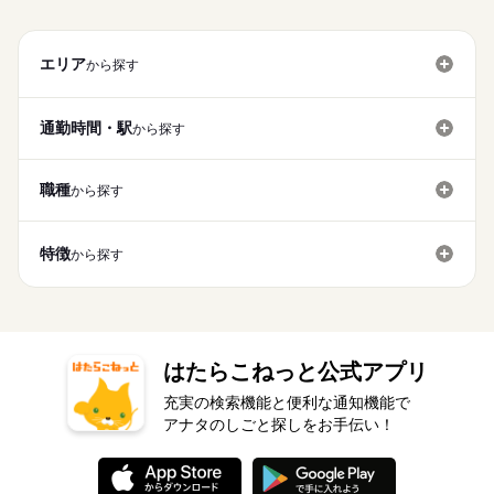
たい ・趣味の時間やお金を確保したい ・人気の工場で働いてみ
カ・駅チカ」 「お休みが取りやすい職場」など ご希望はキャリ
ど チャレンジしやすいお仕事ばかり♪
◆長期休暇の取得もOK
仕出し弁当代は給与天引き♪夜勤時も注文OK！
たい などどんな理由でも大丈夫です◎
続きを読む
資格支援
日払い
禁煙・分煙
駅5分以内
資格支援
日払い
禁煙・分煙
駅5分以内
アの担当者が 事前に勤務先へお伝えいたします！ ご自身で交渉
続きを読む
アプリ不要の簡単WEB面接実施中！
応募資格
する必要はございませんので ご安心ください。
勤務曜日、休み希望はお気軽にご相談ください。
バイク自転車
OPスタッフ
バイク自転車
OPスタッフ
エリア
から探す
未経験歓迎 ※習熟期間：約14日 入社後も丁寧な指導をしてもら
やむを得ない急なお休みにも理解のある職場です。
時給 1,400円～
給与
時給1400円♪夜勤から日勤への切り替え時は休みが3日間あり♪
えるので安心◎ お気軽にご応募ください♪♪ ▽入社動機はさまざ
休日・休暇
詳しい募集要項をすべて見る
お仕事の特徴
重量物無し！
ま ￣￣￣￣￣￣￣￣￣￣ ・とにかく稼ぎたい！ ・貯金を頑張り
【給与備考】 【月収例】 月収303,800円 時給1400円×8h×19日
◆シフト制
20代～40代の男女活躍中！
通勤時間・駅
から探す
たい ・趣味の時間やお金を確保したい ・人気の工場で働いてみ
基本特徴
+残業40h+深夜60h 上記は一例です！ 日勤のみで稼げる働き方
◆長期休暇の取得もOK
仕出し弁当代は給与天引き♪夜勤時も注文OK！
たい などどんな理由でも大丈夫です◎
続きを読む
や、 スキルを活かせる高時給のお仕事など、 ご希望をお聞かせ
未経験OK
新卒・第二
40代活躍
応募する
アプリ不要の簡単WEB面接実施中！
ください！ 【交通費備考】 100,000円迄/月（規定あり）
勤務曜日、休み希望はお気軽にご相談ください。
職種
から探す
募集条件
続きを読む
やむを得ない急なお休みにも理解のある職場です。
時給 1,400円～
給与
交通費
主婦・主夫
履歴書不要
WEB登録
詳しい募集要項をすべて見る
続きを読む
【給与備考】 【月収例】 月収303,800円 時給1400円×8h×19日
WEB選考完結
特徴
から探す
基本特徴
募集条件
1ヵ月～3ヵ月
期間・時間
未経験OK
新卒・第二
40代活躍
+残業40h+深夜60h 上記は一例です！ 日勤のみで稼げる働き方
や、 スキルを活かせる高時給のお仕事など、 ご希望をお聞かせ
就業時間・曜日
交通費
主婦・主夫
履歴書不要
WEB登録
08：15～17：30 20：15～05：30 ［1］08：15～17：30 稼働時
応募する
ください！ 【交通費備考】 100,000円迄/月（規定あり）
間8h（休憩1.25h） ［2］20：15～05：30 稼働時間8h（休憩1.2
残20以上
WEB選考完結
続きを読む
5h） ■残業平均：2.75h/日 ▼ご希望をお聞かせください ￣￣￣
就業時間・曜日
働き方・環境
残20以上
働き方・環境
￣￣￣￣￣￣￣￣￣￣ ・日勤だけがいい ・お昼過ぎから働きた
続きを読む
い ・とにかく稼げる夜勤がいい など、 あなたの生活に 合った
はたらこねっと公式アプリ
続きを読む
社会保険制度
禁煙・分煙
バイク自転車
車OK
社会保険制度
禁煙・分煙
バイク自転車
車OK
1ヵ月～3ヵ月
期間・時間
お仕事をご紹介します。
寮・社宅
まかない
充実の検索機能と便利な通知機能で
寮・社宅
まかない
08：15～17：30 20：15～05：30 ［1］08：15～17：30 稼働時
アナタのしごと探しをお手伝い！
休日・休暇
間8h（休憩1.25h） ［2］20：15～05：30 稼働時間8h（休憩1.2
5h） ■残業平均：2.75h/日 ▼ご希望をお聞かせください ￣￣￣
■2交替 ［1］5勤2休（日勤）→［2］5勤3休（夜勤）の繰り返
￣￣￣￣￣￣￣￣￣￣ ・日勤だけがいい ・お昼過ぎから働きた
し。シフト切替の際は公休日3日 ※休日は毎週1日以上 ほかに