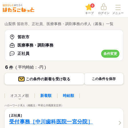
0
キープ
ログイン
メニュー
山梨県 笛吹市、正社員、医療事務・調剤事務の求人（募集）一覧
笛吹市
医療事務・調剤事務
正社員
条件変更
6
( 平均時給：-円 )
件
この条件の
新着を受け取る
この条件を保存
オススメ順
新着順
時給順
ハローワーク求人（掲載元：甲府公共職業安定所）
正社員
受付事務［中川歯科医院一宮分院］