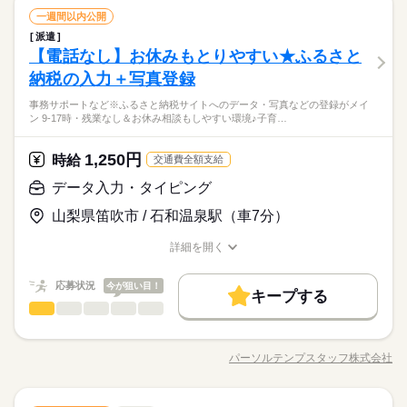
仕事のほかにも 電話なしのコツコツ系データ入力や英語を使う
続きを読む
連休あり★ 残業ほとんどなくプライベート充実♪駐車場無
てください！"
続きを読む
医療事務・調剤事務
職種
事務、 大学やコールセンターなどのお仕事も扱っています。 在
一週間以内公開
料！車通勤を希望されている方にオススメです！
長期
期間・時間
宅のお仕事があるエリアも☆ 9月・10月スタートもご相談くださ
派遣
〈病院〉質問しやすい環境！先輩社員が教えてくれます！
い♪
医療・介護・福祉関連
【電話なし】お休みもとりやすい★ふるさと
●8：15～16：45 実働：7時間40分 休憩：50分 残業：なし ▽私
応募資格
業界
【お仕事の内容】受付窓口での受付・会計業務、患者さまのご
休日・休暇
生活との両立が目指せる ￣￣￣￣￣￣￣￣￣￣￣￣￣ 「家族と
お仕事の特徴
案内、診療報酬などの請求業務、診療データを使用した統計作
納税の入力＋写真登録
◆業界経験問いません、ある方歓迎！※医療事務の経験が必要
の時間も欲しい」 「家事の時間が足りない」など… 今の生活に
成、診療情報の管理・分析などをお願いします。 ▼こちらのお
／ お休みは自分自身で 交渉しなくてOK！ ＼ 曜日固定のご相談
です。【使用するＯＡスキル】Ｅｘｃｅｌ（関数）
基本特徴
合わせた時間帯の お仕事もご紹介可能です。 面談時にぜひ教え
事務サポートなど※ふるさと納税サイトへのデータ・写真などの登録がメイ
仕事のほかにも 電話なしのコツコツ系データ入力や英語を使う
続きを読む
や やむを得ないお休みなどは、 当社がしっかりサポートします
未経験OK
新卒・第二
40代活躍
ン 9-17時・残業なし＆お休み相談もしやすい環境♪子育…
てください！"
続きを読む
事務、 大学やコールセンターなどのお仕事も扱っています。 在
◎ シフトによる ◎有給休暇あり ◎長期休暇あり （年末年始休
◆ひと息つける休憩室完備！幅広い年齢層の方が活躍中！大型
宅のお仕事があるエリアも☆ 9月・10月スタートもご相談くださ
暇など）
連休あり★ 残業ほとんどなくプライベート充実♪駐車場無
時給 1,400円～
募集条件
給与
い♪
詳しい募集要項をすべて見る
続きを読む
1,250円
応募資格
時給
交通費全額支給
料！車通勤を希望されている方にオススメです！
即日スタート
履歴書不要
WEB登録
このお仕事は、働いた分の給料を給料日を待たずに受け取れる
休日・休暇
続きを読む
◆業界経験問いません、ある方歓迎！※医療事務の経験が必要
データ入力・タイピング
『速払いサービス』を利用できます（利用規定あり）
／ お休みは自分自身で 交渉しなくてOK！ ＼ 曜日固定のご相談
就業時間・曜日
です。【使用するＯＡスキル】Ｅｘｃｅｌ（関数）
応募する
や やむを得ないお休みなどは、 当社がしっかりサポートします
山梨県笛吹市 / 石和温泉駅（車7分）
残業なし
土日祝休
◎ シフトによる ◎有給休暇あり ◎長期休暇あり （年末年始休
基本特徴
募集条件
未経験OK
長期
新卒・第二
40代活躍
期間・時間
暇など）
詳細を開く
働き方・環境
時給 1,400円～
給与
就業時間・曜日
職種/応募資格
お仕事の特徴
給与/時間/休日
即日スタート
履歴書不要
WEB登録
詳しい募集要項をすべて見る
続きを読む
8：30～17：00 ※残業はほとんどありません。※休憩は６０分
社会保険制度
研修制度
資格支援
日払い
週払い
このお仕事は、働いた分の給料を給料日を待たずに受け取れる
働き方・環境
です。
残業なし
土日祝休
応募状況
今が狙い目！
『速払いサービス』を利用できます（利用規定あり）
キープする
禁煙・分煙
車OK
社会保険制度
研修制度
資格支援
日払い
週払い
データ入力・タイピング
職種
低い
続きを読む
高い
多い年齢層
応募する
活かせるスキル
禁煙・分煙
車OK
土曜 日曜 祝日
休日・休暇
【イメージしやすい♪】ふるさと納税サイトへのデータ入力＆画
長期
期間・時間
Word
Excel
活かせるスキル
像の登録など ●ふるさと納税の返礼品データの入力 ●写真・画像
Word
Excel
※土・日・祝がお休みです。
パーソルテンプスタッフ株式会社
男性
女性
男女の割合
職種/応募資格
お仕事の特徴
給与/時間/休日
の登録 ●データ入力・転記 ●その他事務サポートなど ※ふるさ
8：30～17：00 ※残業はほとんどありません。※休憩は６０分
と納税サイトへのデータ・写真などの登録がメイン！
です。
続きを読む