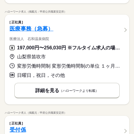
ハローワーク求人（掲載元：甲府公共職業安定所）
正社員
医療事務（急募）
医療法人 石和温泉病院
197,000円〜256,030円 ※フルタイム求人の場合は月額（換算額）、パート求人の場合は時間額を表示しています。
山梨県笛吹市
変形労働時間制 変形労働時間制の単位 １ヶ月単位 就業時間１ 8時30分〜17時00分 就業時間２ 8時30分〜12時00分 就業時間に関する特記事項 （２）隔週土曜日出勤（２～３回勤務／月）
日曜日，祝日，その他
詳細を見る
（ハローワークより転載）
ハローワーク求人（掲載元：甲府公共職業安定所）
正社員
受付係