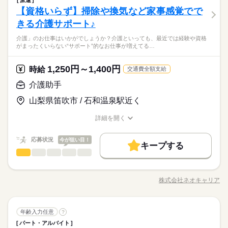
《大手ゼネコン＊清水建設で事務のオシゴト》 リニア工事の現
サービスあり（急な出費でも安心） ※ フルタイム以外の求人も
長期
期間・時間
の清掃やシーツ交換 10：30～ 入浴のサポート 12：00～ お昼ご
しております！
【資格いらず】掃除や換気など家事感覚でで
応募資格
ブランクOK
社会保険制度
研修制度
資格支援
場事務所にて、下記の事務業務をお任せします！ ↓具体的に
幅広くご用意しております。 お気軽にご相談ください（勤務
週2・3日
土日祝休
平日休み
家庭都合休可
はんの準備／食事のサポート 13：00～ 休憩（交代でひとり1時
しずか
にぎやか
職場の様子
【シフト例】 07：00～16：00 09：00～18：00 17：00～09：00
は・・・ <お仕事の内容> ＊経理事務（決算・請求書処理） ＊
条件により時給は異なります）
きる介護サポート♪
≪応募条件≫ ＊事務経験が少しでもあればOK ＊Word・Excelの
間ずつ） 14：00～ レクリエーションやイベント 15：00～ 利用
日払い
週払い
禁煙・分煙
PC不要
電話なし
休日・休暇
■上記は一例です ※週3のご相談もOKです！ ※1日4時間～の相
シフト勤務
秘密保持・コンプラ関連業務 ＊リニア工事に関する事務対応 ＊
＜車通勤OK＞スーパーゼネコン「清水建設」で事務のお仕事！
基本操作が可能な方 （Word：簡単な文書作成 Excel：表作
者さんとおさんぽ 16：00～ おやつの準備、片付け 16：30～ 記
談もOKです！ ※残業はほとんどありません ------ 1日のスケジュ
働き方・環境
介護」のお仕事はいかがでしょうか？介護といっても、最近では経験や資格
その他付随する事務業務など ≪こんな方に向いているかも！！
続きを読む
■希望シフト制 ■急なお休みが必要な時も安心 体調不良やご家
何かしらの事務経験をお持ちであれば、業界未経験でもOK♪
成、データ入力など） ≪歓迎条件≫ ＊建設業界でのご経験をお
録の記入／業務引継ぎ 17：00～ 退勤 ※ スケジュールは勤務
がまったくいらない“サポート”的なお仕事が増えてる…
ール例 ------ 9：00～ 出勤／ユニフォームに着替え、打ち合わせ
建築・土木・不動産関連
業界
≫ 〇サポートしたり頼られることが好き 〇地元で腰を据えて長
庭の都合でのお休みにも 理解がある職場です。 言いづらいこ
ちょっと短めが嬉しい実働7時間40分◎大手の安心環境でお仕事
持ちの方 ※気になる・応募を迷っている際には【キニナル】を
ブランクOK
社会保険制度
研修制度
資格支援
先によって異なります。 詳しい内容やリアルな情報は、
9：30～ お茶を配りながら、利用者さんとお話 10：00～ お部屋
続きを読む
く働きたい 〇インフラを支える仕事に携わりたい ご応募お待ち
とはコーディネーターが 代わりにお伝えします。 なんでも相談
始めませんか？
押してくださいね！
続きを読む
コーディネーターから事前にしっかり お伝えします。 ※
の清掃やシーツ交換 10：30～ 入浴のサポート 12：00～ お昼ご
日払い
週払い
禁煙・分煙
PC不要
電話なし
しております！
してくださいね。
1,250円～1,400円
応募資格
時給
交通費全額支給
ご紹介先のメリット情報だけでなく デメリット情報もし
はんの準備／食事のサポート 13：00～ 休憩（交代でひとり1時
続きを読む
っかりお伝えすることで 入職後のミスマッチを減らし、
≪応募条件≫ ＊事務経験が少しでもあればOK ＊Word・Excelの
間ずつ） 14：00～ レクリエーションやイベント 15：00～ 利用
介護助手
休日・休暇
お仕事の特徴
本当に納得できる転職を目指します！
時給 1,480円
給与
＜車通勤OK＞スーパーゼネコン「清水建設」で事務のお仕事！
基本操作が可能な方 （Word：簡単な文書作成 Excel：表作
者さんとおさんぽ 16：00～ おやつの準備、片付け 16：30～ 記
詳しい募集要項をすべて見る
■希望シフト制 ■急なお休みが必要な時も安心 体調不良やご家
何かしらの事務経験をお持ちであれば、業界未経験でもOK♪
山梨県笛吹市 / 石和温泉駅近く
成、データ入力など） ≪歓迎条件≫ ＊建設業界でのご経験をお
録の記入／業務引継ぎ 17：00～ 退勤 ※ スケジュールは勤務
働く人の待遇向上
月収例：232,400円～（1480円×7時間40分×20.5日）
庭の都合でのお休みにも 理解がある職場です。 言いづらいこ
ちょっと短めが嬉しい実働7時間40分◎大手の安心環境でお仕事
持ちの方 ※気になる・応募を迷っている際には【キニナル】を
先によって異なります。 詳しい内容やリアルな情報は、
＊別途残業代支給
高収入
とはコーディネーターが 代わりにお伝えします。 なんでも相談
始めませんか？
詳細を開く
押してくださいね！
続きを読む
コーディネーターから事前にしっかり お伝えします。 ※
＊別途交通費実費支給（車通勤の場合規定あり）
職種/応募資格
お仕事の特徴
給与/時間/休日
応募する
してくださいね。
ご紹介先のメリット情報だけでなく デメリット情報もし
基本特徴
続きを読む
っかりお伝えすることで 入職後のミスマッチを減らし、
応募状況
今が狙い目！
未経験OK
20代活躍
30代活躍
40代活躍
50代活躍
続きを読む
キープする
本当に納得できる転職を目指します！
時給 1,480円
給与
長期
期間・時間
介護助手
職種
詳しい募集要項をすべて見る
低い
高い
多い年齢層
募集条件
働く人の待遇向上
基本特徴
高収入
月収例：232,400円～（1480円×7時間40分×20.5日）
8：30～17：10（休憩60分/実働7時間40分）
●しっかり稼ぎたい ●今後も長く続けられる仕事がしたい そんな
＊別途残業代支給
勤務先公開
交通費
勤務地固定
主婦・主夫
未経験OK
20代活躍
30代活躍
40代活躍
50代活躍
残業：5h/月
方、 「介護」のお仕事はいかがでしょうか？ 介護といっても、
＊別途交通費実費支給（車通勤の場合規定あり）
株式会社ネオキャリア
男性
女性
男女の割合
募集条件
職種/応募資格
お仕事の特徴
給与/時間/休日
最近では 経験や資格がまったくいらない “サポート”的なお仕事
応募する
WEB登録
が増えてるんです。 たとえば、未経験・無資格の 新人さんにお
勤務先公開
交通費
勤務地固定
主婦・主夫
就業時間・曜日
土曜 日曜 祝日
休日・休暇
任せするのは リネン（シーツ・枕カバー・タオル類） の補充・
続きを読む
続きを読む
長期
期間・時間
WEB登録
介護助手
医療・介護・福祉関連
業界
職種
運搬 など 本当に誰でもできる カンタンなお仕事ばかり。 お仕
年齢入力任意
?
残10未満
土日祝休
低い
高い
多い年齢層
完全週休2日制（土・日休み）、祝日、夏季・年末年始、年次有
就業時間・曜日
働き方・環境
事に慣れてきたら、少しずつ 専門的なこともお任せしていきま
残10未満
土日祝休
8：30～17：10（休憩60分/実働7時間40分）
パート・アルバイト
●しっかり稼ぎたい ●今後も長く続けられる仕事がしたい そんな
給休暇、企業指定休日など