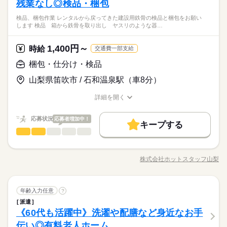
働き方・環境
活のお手伝い ●レクリエーションの企画・実施 ●お部屋の掃除な
◆シフトによる（週2日～OK）
残業なし◎検品・梱包
あなたのご希望に沿った、 ピッタリのお仕事をご紹介♪ ◆20代
働き方・環境
「夜勤のみで働きたい」など ご希望にあったお仕事をご案内致
ど まずは、利用者さんの名前を覚えることからスタート！ 自分
◆長期休暇の取得もOK
【いい環境を狙うなら、まずは今すぐ応募がオススメ】高時給
～50代まで幅広い年代が活躍中！ ◆約6割の方が未経験からスタ
産休・育休
社会保険制度
研修制度
資格支援
日払い
産休・育休
社会保険制度
研修制度
資格支援
日払い
します！
続きを読む
検品、梱包作業 レンタルから戻ってきた建設用鉄骨の検品と梱包をお願い
のペースで 慣れていってもらえたら嬉しいです。 先輩スタッフ
続きを読む
や家チカなど、好条件であるほど人気もすごい。少しでもお悩
ート！ 【こんな方にオススメ！】 ・おじいちゃん・おばあちゃ
します 検品 箱から鉄骨を取り出し ヤスリのような器…
医療・介護・福祉関連
業界
週払い
禁煙・分煙
バイク自転車
車OK
も周りにいるので わからないことがあったら いつでも聞いてく
勤務曜日、休み希望はお気軽にご相談ください
みなら、今すぐ応募を！ コーディネーターがあなたにピッタリ
んっ子だった方 ・今後家族の介護も視野にいれている方 ・社会
週払い
禁煙・分煙
バイク自転車
車OK
ださいね。 ※お仕事の内容は勤務先によって異なります ※こち
やむを得ない急なお休みにも理解のある職場です
の求人をご紹介します！
人勉強をしてみたい方 悩んでいること、気になったこと、 将来
続きを読む
休日・休暇
らは求人例です。ご希望にあわせて幅広くご提案いたします。
1,400円～
応募資格
時給
はこうなりたいなど、 ぜひ面談の際にお聞かせください♪ ◇退
交通費一部支給
職金制度あり（別途規定あり）
◆シフトによる（週2日～OK）
あなたのご希望に沿った、 ピッタリのお仕事をご紹介♪ ◆20代
梱包・仕分け・検品
お仕事の特徴
時給 1,400円～2,125円
給与
◆長期休暇の取得もOK
【いい環境を狙うなら、まずは今すぐ応募がオススメ】高時給
～50代まで幅広い年代が活躍中！ ◆約6割の方が未経験からスタ
詳しい募集要項をすべて見る
や家チカなど、好条件であるほど人気もすごい。少しでもお悩
山梨県笛吹市 / 石和温泉駅（車8分）
ート！ 【こんな方にオススメ！】 ・おじいちゃん・おばあちゃ
基本特徴
介護福祉士：1700円～2125円 初任者以上：1500円～1875円 無
勤務曜日、休み希望はお気軽にご相談ください
みなら、今すぐ応募を！ コーディネーターがあなたにピッタリ
んっ子だった方 ・今後家族の介護も視野にいれている方 ・社会
資格の方：1400円～1750円 【月収例】 ・フルタイムでしっかり
未経験OK
20代活躍
30代活躍
40代活躍
50代活躍
やむを得ない急なお休みにも理解のある職場です
の求人をご紹介します！
詳細を開く
人勉強をしてみたい方 悩んでいること、気になったこと、 将来
続きを読む
稼げる 月給：264,000円（時給1500円×8h×22日稼働の場合） ◆
職種/応募資格
お仕事の特徴
給与/時間/休日
応募する
はこうなりたいなど、 ぜひ面談の際にお聞かせください♪ ◇退
募集条件
交通費全額支給 （できる限り無理なく通勤できる職場をご紹介
職金制度あり（別途規定あり）
します） ◆ 夜勤手当は上記とは別途支給 ◆ 残業代は時給25％
続きを読む
応募状況
応募者増加中！
交通費
即日スタート
勤務地固定
主婦・主夫
続きを読む
キープする
時給 1,400円～2,125円
給与
UPで支給 ◆ 14万円相当の介護資格を0円取得できる制度あり
梱包・仕分け・検品
職種
詳しい募集要項をすべて見る
男性
女性
男女の割合
履歴書不要
WEB登録
（未経験でもスムーズにお仕事をスタートできます） ◆ 日払い
基本特徴
介護福祉士：1700円～2125円 初任者以上：1500円～1875円 無
《 検品、梱包作業 》 レンタルから戻ってきた 建設用鉄骨の
サービスあり（急な出費でも安心） ※ フルタイム以外の求人も
長期
期間・時間
資格の方：1400円～1750円 【月収例】 ・フルタイムでしっかり
未経験OK
20代活躍
30代活躍
40代活躍
50代活躍
就業時間・曜日
検品と梱包を お願いします！ ●検品 箱から鉄骨を取り出し
幅広くご用意しております。 お気軽にご相談ください（勤務
稼げる 月給：264,000円（時給1500円×8h×22日稼働の場合） ◆
株式会社ホットスタッフ山梨
ひとりで
みんなで
募集条件
仕事の仕方
【シフト例】 07：00～16：00 09：00～18：00 17：00～09：00
職種/応募資格
お仕事の特徴
給与/時間/休日
ヤスリのような器具で泥や汚れを落とす ●積み上げ きれいに
応募する
条件により時給は異なります）
残業なし
10時～出社
1日7h以下
16時前退社
扶養内
交通費全額支給 （できる限り無理なく通勤できる職場をご紹介
■上記は一例です ※週3のご相談もOKです！ ※1日4時間～の相
なった鉄骨を 指定された本数（25本）で 積み上げる ●梱包
交通費
即日スタート
勤務地固定
主婦・主夫
します） ◆ 夜勤手当は上記とは別途支給 ◆ 残業代は時給25％
続きを読む
週2・3日
土日祝休
平日休み
家庭都合休可
談もOKです！ ※残業はほとんどありません ------ 1日のスケジュ
専用のワイヤーを結束器具で 縛って固定する ※重さ6kgほ
続きを読む
続きを読む
UPで支給 ◆ 14万円相当の介護資格を0円取得できる制度あり
履歴書不要
WEB登録
ール例 ------ 9：00～ 出勤／ユニフォームに着替え、打ち合わせ
梱包・仕分け・検品
メーカー関連
業界
職種
どの鉄骨がメインですが 10kg以上の大きな鉄骨は社員さんと
年齢入力任意
?
シフト勤務
男性
女性
男女の割合
（未経験でもスムーズにお仕事をスタートできます） ◆ 日払い
就業時間・曜日
9：30～ お茶を配りながら、利用者さんとお話 10：00～ お部屋
続きを読む
2人1組で作業するので安心です♪ 上記が主なお仕事になります
派遣
《 検品、梱包作業 》 レンタルから戻ってきた 建設用鉄骨の
サービスあり（急な出費でも安心） ※ フルタイム以外の求人も
長期
期間・時間
の清掃やシーツ交換 10：30～ 入浴のサポート 12：00～ お昼ご
働き方・環境
（＾＾♪
残業なし
10時～出社
1日7h以下
16時前退社
扶養内
《60代も活躍中》洗濯や配膳など身近なお手
応募資格
検品と梱包を お願いします！ ●検品 箱から鉄骨を取り出し
幅広くご用意しております。 お気軽にご相談ください（勤務
はんの準備／食事のサポート 13：00～ 休憩（交代でひとり1時
ひとりで
みんなで
仕事の仕方
【シフト例】 07：00～16：00 09：00～18：00 17：00～09：00
ブランクOK
社会保険制度
研修制度
資格支援
ヤスリのような器具で泥や汚れを落とす ●積み上げ きれいに
条件により時給は異なります）
伝い◎有料老人ホーム
週2・3日
土日祝休
平日休み
家庭都合休可
不問、未経験者歓迎
間ずつ） 14：00～ レクリエーションやイベント 15：00～ 利用