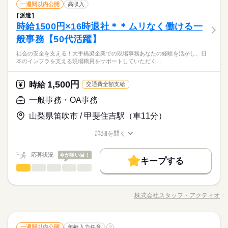
データ入力・タイピング
IT・通信関連
業界
職種
一週間以内公開
高収入
低い
高い
多い年齢層
派遣
土曜 日曜 祝日
休日・休暇
【イメージしやすい♪】ふるさと納税サイトへのデータ入力＆画
時給1500円×16時退社＊＊ムリなく働ける一
応募資格
像の登録など ●ふるさと納税の返礼品データの入力 ●写真・画像
※土・日・祝がお休みです。
男性
女性
男女の割合
の登録 ●データ入力・転記 ●その他事務サポートなど ※ふるさ
般事務【50代活躍】
◆業界未経験OK！ ◆少しでも事務の経験があればOK♪ 【歓迎
と納税サイトへのデータ・写真などの登録がメイン！
9-17時・残業なし＆お休み相談もしやすい環境♪子育て中の方も
スキル】 【Excel】 SUM関数・簡易計算式・文字入力・修正◆
社会の安全を支える！大手橋梁企業での現場事務あなたの経験を活かし、日
続きを読む
多数★家庭と両立しながら無理なく働く…が叶う！ふるさと納
関数などは調べながらでもOK！
本のインフラを支える現場職員をサポートしていただく…
IT・通信関連
業界
税に関わる仕事◎ふるさと納税サイトへの返礼品データの入力
＆写真掲載がメイン♪
続きを読む
1,500円
応募資格
時給
交通費全額支給
◆業界未経験OK！ ◆少しでも事務の経験があればOK♪ 【歓迎
一般事務・OA事務
お仕事の特徴
時給 1,250円
給与
9-17時・残業なし＆お休み相談もしやすい環境♪子育て中の方も
スキル】 【Excel】 SUM関数・簡易計算式・文字入力・修正◆
詳しい募集要項をすべて見る
多数★家庭と両立しながら無理なく働く…が叶う！ふるさと納
山梨県笛吹市 / 甲斐住吉駅（車11分）
関数などは調べながらでもOK！
基本特徴
※月収例：18.3万円（月21日勤務の場合）
税に関わる仕事◎ふるさと納税サイトへの返礼品データの入力
未経験OK
新卒・第二
20代活躍
30代活躍
40代活躍
＆写真掲載がメイン♪
詳細を開く
続きを読む
職種/応募資格
お仕事の特徴
給与/時間/休日
応募する
50代活躍
長期
期間・時間
応募状況
今が狙い目！
募集条件
続きを読む
キープする
09：00～17：00（実働07：00、休憩01：00）
時給 1,250円
給与
一般事務・OA事務
職種
詳しい募集要項をすべて見る
残業なし！
低い
高い
多い年齢層
交通費
勤務地固定
主婦・主夫
履歴書不要
基本特徴
※月収例：18.3万円（月21日勤務の場合）
◆時間の相談OK！
・請求書処理：専用システムを使用した請求書処理 ・データ入
WEB登録
未経験OK
新卒・第二
20代活躍
30代活躍
40代活躍
力・処理：工事報告書のデータ入力（フォーマットあり） ・電
株式会社スタッフ・アクティオ
男性
女性
男女の割合
職種/応募資格
お仕事の特徴
給与/時間/休日
話対応、来客対応 ・ファイリング：作業指示書などのファイリ
応募する
50代活躍
就業時間・曜日
長期
期間・時間
土曜 日曜 祝日
休日・休暇
ング ・小口現金精算 ・備品管理 ・庶務・雑務：お茶出し、所内
募集条件
残業なし
週4日
土日祝休
家庭都合休可
掃除、その他庶務全般
続きを読む
続きを読む
09：00～17：00（実働07：00、休憩01：00）
＜完全＞土日祝休み
交通費
勤務地固定
主婦・主夫
履歴書不要
一般事務・OA事務
建築・土木・不動産関連
業界
職種
一週間以内公開
年齢入力任意
?