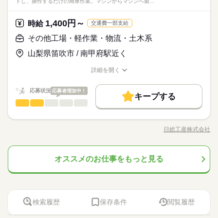
トし、操作するだけの簡単作業。マシンからマシンへ製…
【日勤】09：00～18：00 【遅番】11：00～20：00 週2日～O
けやスキルに自信のない方も ご安心ください！ 【働くまえに職
続きを読む
◆シフト制（週3日～OK） 【お昼だけ】【夜間だけ】 【平日休
も、始めはわからなくて当たり前。教育制度が整っているキャ
の担当者にご相談を。 安心して働いていただける環境を整えて
▼15：00 利用者さまへのお茶出し等 ▼16：00 ミーティング、
K！ 【平日のみ】【土日のみ】 【昼勤のみ】【夜勤のみ】 いろ
医療・介護・福祉関連
業界
場見学できます】 見学後に「合わないな」と思ったら断ってO
み】【土日休み】 あなたのライフバランスを 崩さない働き方を
リアで一つずつ覚えて成長していきませんか？
います。 ※来社・履歴書不要
ケア記録の記入 ▼17：00 退勤 ※施設により異なります ※試用
んなシフトのお仕事をご紹介できます。 ぜひご相談ください。 -
続きを読む
K。 職場見学は何度でもできるので、 ご自分に合いそうな施設
お選びいただけます ※お盆や年末年始のお休みも考慮いたしま
1,400円～
時給
続きを読む
交通費一部支給
期間（初回2カ月契約/同条件） ※週15時間～
-----1日のスケジュール例------ ▼9：00 出勤、ミーティング 当日
を選んでいきましょう。 見学にはキャリアの担当者も 同行する
す
応募資格
のお仕事内容を把握します ▼10：00 入浴・清掃 歩行が不安定
その他工場・軽作業・物流・土木系
のでご安心ください◎
続きを読む
お仕事の特徴
【必須】 ◆看護師資格or准看護師資格 ご経験やスキルにあわせ
な方を浴室までお連れします お部屋も清掃します ▼12：00 配
休日・休暇
時給 2,000円～2,200円
給与
【サポート体制が充実】看護の仕方も、患者さんとの接し方
山梨県笛吹市 / 南甲府駅近く
て ご希望のお仕事をご紹介します！ 不安なことはすぐキャリア
膳、食事介助 ▼13：00 休憩 ▼14：00 簡単なレクリエーション
働く人の待遇向上
詳しい募集要項をすべて見る
◆シフト制（週3日～OK） 【お昼だけ】【夜間だけ】 【平日休
も、始めはわからなくて当たり前。教育制度が整っているキャ
の担当者にご相談を。 安心して働いていただける環境を整えて
▼15：00 利用者さまへのお茶出し等 ▼16：00 ミーティング、
【交通費】 ◆全額支給 少し距離のある方も安心です。 家チカ・
高収入
み】【土日休み】 あなたのライフバランスを 崩さない働き方を
リアで一つずつ覚えて成長していきませんか？
詳細を開く
います。 ※来社・履歴書不要
ケア記録の記入 ▼17：00 退勤 ※施設により異なります ※試用
駅チカなど 通勤しやすい職場もご紹介できます。 【時給】 正看
職種/応募資格
お仕事の特徴
給与/時間/休日
お選びいただけます ※お盆や年末年始のお休みも考慮いたしま
続きを読む
期間（初回2カ月契約/同条件） ※週15時間～
基本特徴
護師の時給表記になります。 ◆准看護師：時給1900円～ ◆資格
応募する
す
者の方、優遇あり お持ちの資格や、経験にあわせて待遇UP！
応募状況
応募者増加中！
50代活躍
60代歓迎
続きを読む
続きを読む
キープする
◆最短翌日の日払いOK 急な出費があっても安心◎ ◆別途、残
続きを読む
その他工場・軽作業・物流・土木系
職種
男性
女性
男女の割合
時給 2,000円～2,200円
給与
業代支給（時給25％UP） ※勤務施設や勤務条件により時給は変
募集条件
働く人の待遇向上
基本特徴
高収入
50代活躍
60代歓迎
詳しい募集要項をすべて見る
今特に募集しているのは、 小さな電子部品の製造 マシンに小さ
動いたします
募集条件
【交通費】 ◆全額支給 少し距離のある方も安心です。 家チカ・
交通費
勤務地固定
主婦・主夫
履歴書不要
な部品をセットし、操作するだけの簡単作業。 マシンからマシ
3ヵ月以上
期間・時間
駅チカなど 通勤しやすい職場もご紹介できます。 【時給】 正看
日総工産株式会社
ひとりで
みんなで
仕事の仕方
交通費
勤務地固定
職種/応募資格
主婦・主夫
履歴書不要
お仕事の特徴
給与/時間/休日
ンへ製品の運搬をしていただく事もありますが 重量物の扱いは
子連れ選考可
護師の時給表記になります。 ◆准看護師：時給1900円～ ◆資格
【シフト例】 早番／07：00～16：00 日勤／08：30～17：30
ありません。 ／ 全国各地に ほかにも工場多数！ ＼ ・機械に材
応募する
子連れ選考可
者の方、優遇あり お持ちの資格や、経験にあわせて待遇UP！
就業時間・曜日
09：00～18：00 遅番／11：00～20：00 ※休憩1時間 ◆週4
料をセット ・マニュアル通りにボタン操作 ・完成した製品を運
続きを読む
続きを読む
◆最短翌日の日払いOK 急な出費があっても安心◎ ◆別途、残
続きを読む
就業時間・曜日
日～勤務OK 「日勤のみ」「土・日休み」 「残業なし」「家チ
オススメのお仕事をもっと見る
その他工場・軽作業・物流・土木系
メーカー関連
業界
職種
ぶ ・工具を使ってねじ締め など 空調完備や重たいものナシな
残業なし
10時～出社
1日4h以下
1日7h以下
男性
女性
男女の割合
業代支給（時給25％UP） ※勤務施設や勤務条件により時給は変
カ・駅チカ」 「お休みが取りやすい職場」など ご希望はキャリ
残業なし
10時～出社
1日4h以下
1日7h以下
ど チャレンジしやすいお仕事ばかり♪
今特に募集しているのは、 小さな電子部品の製造 マシンに小さ
動いたします
16時前退社
扶養内
家庭都合休可
土日祝のみ
アの担当者が 事前に勤務先へお伝えいたします！ ご自身で交渉
続きを読む
応募資格
な部品をセットし、操作するだけの簡単作業。 マシンからマシ
16時前退社
扶養内
家庭都合休可
土日祝のみ
3ヵ月以上
期間・時間
する必要はございませんので ご安心ください。
ひとりで
みんなで
仕事の仕方
シフト勤務
ンへ製品の運搬をしていただく事もありますが 重量物の扱いは
未経験歓迎 ※習熟期間：約14日 入社後も丁寧な指導をしてもら
シフト勤務
【シフト例】 早番／07：00～16：00 日勤／08：30～17：30
ありません。 ／ 全国各地に ほかにも工場多数！ ＼ ・機械に材
時給1400円♪夜勤から日勤への切り替え時は休みが3日間あり♪
えるので安心◎ お気軽にご応募ください♪♪ ▽入社動機はさまざ
検索履歴
保存条件
閲覧履歴
働き方・環境
休日・休暇
働き方・環境
09：00～18：00 遅番／11：00～20：00 ※休憩1時間 ◆週4
料をセット ・マニュアル通りにボタン操作 ・完成した製品を運
続きを読む
重量物無し！
ま ￣￣￣￣￣￣￣￣￣￣ ・とにかく稼ぎたい！ ・貯金を頑張り
日～勤務OK 「日勤のみ」「土・日休み」 「残業なし」「家チ
メーカー関連
業界
ブランクOK
産休・育休
社会保険制度
研修制度
ぶ ・工具を使ってねじ締め など 空調完備や重たいものナシな
◆シフト制
20代～40代の男女活躍中！
ブランクOK
産休・育休
社会保険制度
研修制度