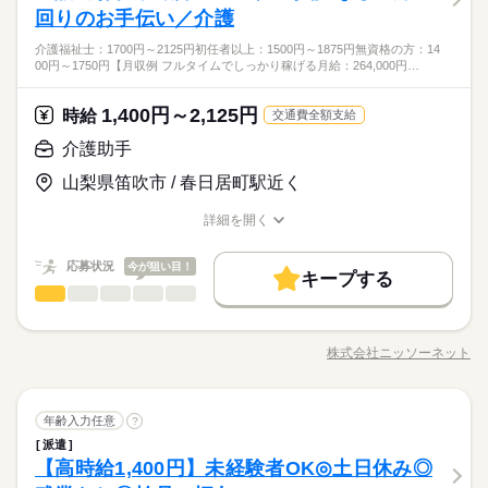
働き方・環境
できることから始めていくので、 無資格・未経験の方もご安心
ひとりで
みんなで
10時～出社
1日4h以下
1日7h以下
16時前退社
仕事の仕方
6：00～23：00 ※上記は営業時間となります ※曜日によって営
■食事の準備 ■衣服の整理 ■お掃除 ■歩行のサポート ■お風呂や
回りのお手伝い／介護
●無資格・未経験の方も大歓迎 ＜優遇＞ 有資格者・経験者の方
休日・休暇
ください◎
業時間 勤務時間が異なる場合がございます 週1日～、1日2h～
大手企業
ブランクOK
社会保険制度
研修制度
排せつのお手伝い など 介護度が低い利用者さんが多く、 未経験
＜無資格・未経験OK＞週2日～OK。未経験でも高時給で働ける
扶養内
Wワーク可
週1日～
週2・3日
土日祝のみ
・初任者研修 ・介護福祉士 資格・経験に合わせて待遇UPでご
OK！ シフトは1週間毎の自己申告制 忙しい方も、予定に合わせ
介護福祉士：1700円～2125円初任者以上：1500円～1875円無資格の方：14
でもはじめやすくて 人気のデイサービス。 天気がいい日にみん
続きを読む
シフト制なので、自分の都合にあわせて
介護のお仕事。全国に30,000件以上ある豊富なお仕事の中から
案内いたします 【ポイント☆】 資格取得（初任者研修・実務者
制服あり
禁煙・分煙
バイク自転車
車OK
まかない
00円～1750円【月収例 フルタイムでしっかり稼げる月給：264,000円…
て働けます♪
シフト勤務
医療・介護・福祉関連
業界
なでお散歩したり、 一緒にトランプゲームしたり、 和気あいあ
お休みの日が調整できます
選べます。1ヵ月の短期～長期まで、条件はさまざま！ご都合に
研修など） を実質0円でできます！ ※弊社規定あり 施設に言い
続きを読む
働き方・環境
いとした雰囲気です。 まずは、利用者さんとお話したり、 お一
あわせて働けます◎
づらい不安なことも、 すぐ専属のコーディネーターに相談OK！
続きを読む
人おひとりの名前を覚えたり、 食事の準備を手伝ったり etc.
1,400円～2,125円
応募資格
時給
安心してご就業いただける環境を整えています。
大手企業
ブランクOK
社会保険制度
研修制度
交通費全額支給
できることから始めていくので、 無資格・未経験の方もご安心
●無資格・未経験の方も大歓迎 ＜優遇＞ 有資格者・経験者の方
制服あり
禁煙・分煙
バイク自転車
車OK
まかない
介護助手
休日・休暇
ください◎
お仕事の特徴
時給 1,500円～1,800円
給与
＜無資格・未経験OK＞週2日～OK。未経験でも高時給で働ける
・初任者研修 ・介護福祉士 資格・経験に合わせて待遇UPでご
詳しい募集要項をすべて見る
シフト制なので、自分の都合にあわせて
介護のお仕事。全国に30,000件以上ある豊富なお仕事の中から
山梨県笛吹市 / 春日居町駅近く
案内いたします 【ポイント☆】 資格取得（初任者研修・実務者
働く人の待遇向上
【交通費備考】
お休みの日が調整できます
選べます。1ヵ月の短期～長期まで、条件はさまざま！ご都合に
研修など） を実質0円でできます！ ※弊社規定あり 施設に言い
少し距離のある方も安心です
高収入
あわせて働けます◎
詳細を開く
づらい不安なことも、 すぐ専属のコーディネーターに相談OK！
続きを読む
※家チカ・駅チカなど通勤が楽な職場もご紹介できます
職種/応募資格
お仕事の特徴
給与/時間/休日
応募する
安心してご就業いただける環境を整えています。
基本特徴
応募状況
今が狙い目！
未経験OK
新卒・第二
40代活躍
50代活躍
60代歓迎
続きを読む
キープする
時給 1,500円～1,800円
給与
1ヵ月～3ヵ月
期間・時間
介護助手
職種
詳しい募集要項をすべて見る
男性
女性
男女の割合
募集条件
働く人の待遇向上
基本特徴
高収入
【交通費備考】
08：00～17：00 09：00～18：00 勤務シフトはお気軽にご相談
利用者さんが過ごしやすいよう 日常生活のサポートをお願いし
少し距離のある方も安心です
交通費
主婦・主夫
履歴書不要
WEB登録
未経験OK
新卒・第二
40代活躍
50代活躍
60代歓迎
いただけます ≪シフト例≫ ・8時～17時（休憩1時間） ・9時～
ます ●食事・入浴・排せつのサポート ●洗濯・買い物など日常生
※家チカ・駅チカなど通勤が楽な職場もご紹介できます
株式会社ニッソーネット
ひとりで
みんなで
仕事の仕方
18時（休憩1時間） ※週2日～OK 「土日祝休み」「日勤のみ」
募集条件
職種/応募資格
お仕事の特徴
給与/時間/休日
活のお手伝い ●レクリエーションの企画・実施 ●お部屋の掃除な
応募する
交通費
主婦・主夫
履歴書不要
WEB登録
就業時間・曜日
「夜勤のみで働きたい」など ご希望にあったお仕事をご案内致
ど まずは、利用者さんの名前を覚えることからスタート！ 自分
就業時間・曜日
残業なし
10時～出社
1日7h以下
16時前退社
扶養内
します！
続きを読む
のペースで 慣れていってもらえたら嬉しいです。 先輩スタッフ
続きを読む
続きを読む
残業なし
10時～出社
1日7h以下
16時前退社
扶養内
1ヵ月～3ヵ月
期間・時間
介護助手
医療・介護・福祉関連
業界
職種
も周りにいるので わからないことがあったら いつでも聞いてく
年齢入力任意
?
Wワーク可
週2・3日
土日祝休
家庭都合休可
男性
女性
男女の割合
ださいね。 ※お仕事の内容は勤務先によって異なります ※こち
Wワーク可
週2・3日
土日祝休
家庭都合休可
08：00～17：00 09：00～18：00 勤務シフトはお気軽にご相談
派遣
利用者さんが過ごしやすいよう 日常生活のサポートをお願いし
土日祝のみ
シフト勤務
休日・休暇
らは求人例です。ご希望にあわせて幅広くご提案いたします。
【高時給1,400円】未経験者OK◎土日休み◎
いただけます ≪シフト例≫ ・8時～17時（休憩1時間） ・9時～
応募資格
ます ●食事・入浴・排せつのサポート ●洗濯・買い物など日常生
土日祝のみ
シフト勤務
ひとりで
みんなで
仕事の仕方
18時（休憩1時間） ※週2日～OK 「土日祝休み」「日勤のみ」