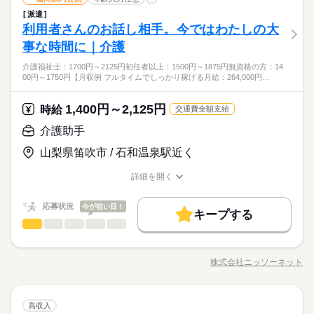
残業なし！
低い
高い
働き方・環境
多い年齢層
WEB登録
◆時間の相談OK！
派遣
・請求書処理：専用システムを使用した請求書処理 ・データ入
ブランクOK
社会保険制度
研修制度
資格支援
利用者さんのお話し相手。今ではわたしの大
応募資格
就業時間・曜日
力・処理：工事報告書のデータ入力（フォーマットあり） ・電
男性
女性
男女の割合
服装自由
禁煙・分煙
バイク自転車
車OK
話対応、来客対応 ・ファイリング：作業指示書などのファイリ
働き方・環境
事な時間に｜介護
残業なし
週4日
土日祝休
家庭都合休可
Word、Excelの基本操作ができる方（入力・印刷設定など）
土曜 日曜 祝日
休日・休暇
ング ・小口現金精算 ・備品管理 ・庶務・雑務：お茶出し、所内
社会の安全を支える！大手橋梁企業での現場事務
派遣活躍中
ルーティン
英語不要
電話なし
ブランクOK
社会保険制度
研修制度
資格支援
介護福祉士：1700円～2125円初任者以上：1500円～1875円無資格の方：14
掃除、その他庶務全般
続きを読む
あなたの経験を活かし、日本のインフラを支える現場職員をサ
＜完全＞土日祝休み
00円～1750円【月収例 フルタイムでしっかり稼げる月給：264,000円…
建築・土木・不動産関連
業界
ポートしていただくお仕事です。
活かせるスキル
服装自由
禁煙・分煙
バイク自転車
車OK
時給 1,500円
給与
詳しい募集要項をすべて見る
Excel
派遣活躍中
ルーティン
英語不要
電話なし
1,400円～2,125円
応募資格
時給
交通費全額支給
活かせるスキル
Excel
お仕事の特徴
Word、Excelの基本操作ができる方（入力・印刷設定など）
介護助手
長期
期間・時間
応募する
社会の安全を支える！大手橋梁企業での現場事務
働く人の待遇向上
あなたの経験を活かし、日本のインフラを支える現場職員をサ
山梨県笛吹市 / 石和温泉駅近く
9：00～16：00
高収入
ポートしていただくお仕事です。
実働6時間、休憩1時間、残業なし
時給 1,500円
給与
詳しい募集要項をすべて見る
詳細を開く
基本特徴
職種/応募資格
お仕事の特徴
給与/時間/休日
未経験OK
30代活躍
40代活躍
50代活躍
60代歓迎
続きを読む
土曜 日曜 祝日
休日・休暇
応募状況
今が狙い目！
キープする
長期
期間・時間
応募する
募集条件
働く人の待遇向上
基本特徴
高収入
介護助手
土日祝休みの完全週休２日制、GW休暇・夏期休暇・年末年始
職種
男性
女性
男女の割合
9：00～16：00
交通費
1ヵ月以内にスタート
勤務地固定
主婦・主夫
未経験OK
30代活躍
40代活躍
50代活躍
60代歓迎
【お仕事内容】 普段の生活をちょっとラクに、快適に。 そのた
実働6時間、休憩1時間、残業なし
募集条件
めのお手伝いをお任せします。 ＊入浴・食事介助・排せつ介助
履歴書不要
WEB登録
株式会社ニッソーネット
ひとりで
みんなで
仕事の仕方
職種/応募資格
お仕事の特徴
給与/時間/休日
＊トイレの付き添いや寝返りのフォロー ＊車いすのサポート ＊
交通費
1ヵ月以内にスタート
勤務地固定
主婦・主夫
就業時間・曜日
お食事やお風呂のフォローなど 【株式会社ニッソーネットにつ
続きを読む
土曜 日曜 祝日
休日・休暇
履歴書不要
WEB登録
いて】 公的機関に認められた 福祉専門の老舗人材会社です。 全
続きを読む
残業なし
1日7h以下
16時前退社
土日祝休
就業時間・曜日
介護助手
医療・介護・福祉関連
土日祝休みの完全週休２日制、GW休暇・夏期休暇・年末年始
業界
職種
国に1万件以上の求人あり。 応募から勤務開始、そして勤務開始
高収入
男性
女性
男女の割合