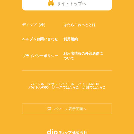
サイトトップへ
ディップ（株）
はたらこねっととは
ヘルプ＆お問い合わせ
利用規約
利用者情報の外部送信に
プライバシーポリシー
ついて
バイトル
スポットバイトル
バイトルNEXT
バイトルPRO
ナースではたらこ
介護ではたらこ
パソコン表示画面へ