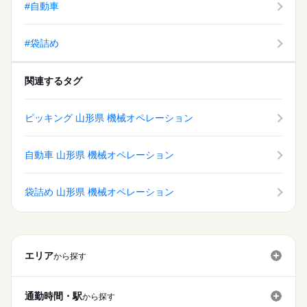
#自動車
土曜 日曜
休日・休暇
土日（企業カレンダー有り）
#袋詰め
関連するタグ
ピッキング 山形県 機械オペレーション
自動車 山形県 機械オペレーション
袋詰め 山形県 機械オペレーション
エリア
から探す
通勤時間・駅
から探す