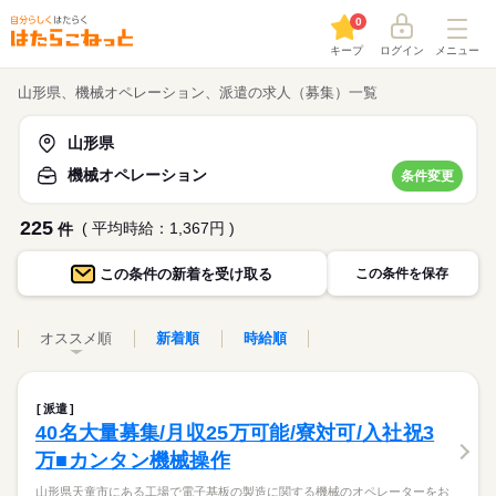
0
キープ
ログイン
メニュー
山形県、機械オペレーション、派遣の求人（募集）一覧
山形県
機械オペレーション
条件変更
225
( 平均時給：1,367円 )
件
この条件の
新着を受け取る
この条件を保存
オススメ順
新着順
時給順
派遣
40名大量募集/月収25万可能/寮対可/入社祝3
万■カンタン機械操作
山形県天童市にある工場で電子基板の製造に関する機械のオペレーターをお