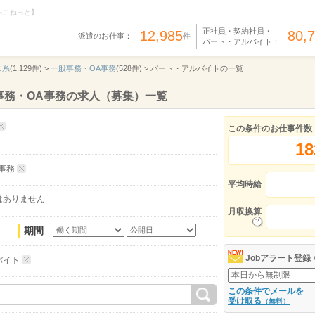
らこねっと】
正社員・契約社員・
12,985
80,
派遣のお仕事：
件
パート・アルバイト：
ス系
(1,129件) >
一般事務・OA事務
(528件) >
パート・アルバイトの一覧
事務・OA事務の求人（募集）一覧
この条件のお仕事件数
18
事務
平均時給
はありません
月収換算
期間
Jobアラート登録
バイト
この条件でメールを
受け取る
（無料）