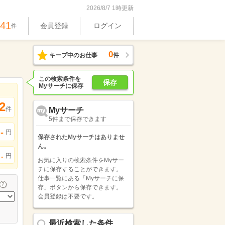
2026/8/7 1時更新
741
会員登録
ログイン
件
0
キープ中のお仕事
件
この検索条件を
保存
Myサーチに保存
2
件
Myサーチ
5件まで保存できます
-
円
保存されたMyサーチはありませ
ん。
円
-
お気に入りの検索条件をMyサー
チに保存することができます。
仕事一覧にある「Myサーチに保
存」ボタンから保存できます。
会員登録は不要です。
最近検索した条件