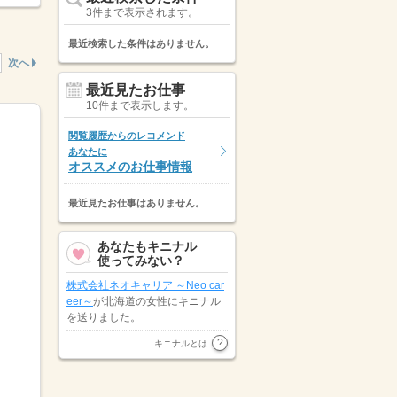
3件まで表示されます。
最近検索した条件はありません。
次へ
最近見たお仕事
10件まで表示します。
閲覧履歴からのレコメンド
あなたに
オススメのお仕事情報
最近見たお仕事はありません。
あなたもキニナル
使ってみない？
表示しています。
株式会社ネオキャリア ～Neo car
eer～
が北海道の女性にキニナル
を送りました。
福島県の女性が
株式会社スタッフ
キニナルとは
サービス
にキニナルを送りまし
た。