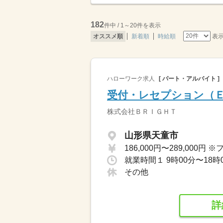
182
件中 / 1～20件を表示
表
オススメ順
新着順
時給順
ハローワーク求人
[ パート・アルバイト ]
受付・レセプション（
株式会社ＢＲＩＧＨＴ
山形県天童市
就業時間１ 9時00分〜18時
その他
詳