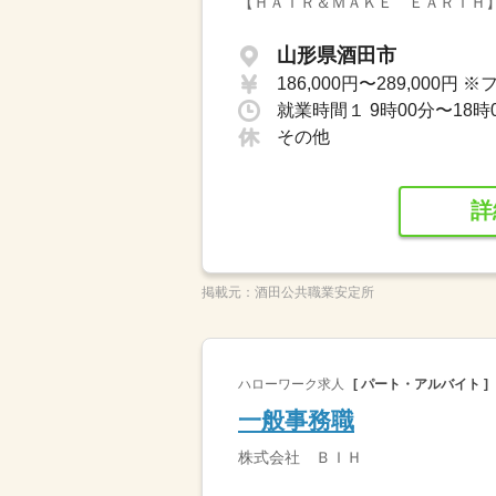
【ＨＡＩＲ＆ＭＡＫＥ ＥＡＲＴＨ
山形県酒田市
就業時間１ 9時00分〜18時
その他
詳
掲載元：
酒田公共職業安定所
ハローワーク求人
[ パート・アルバイト ]
一般事務職
株式会社 ＢＩＨ