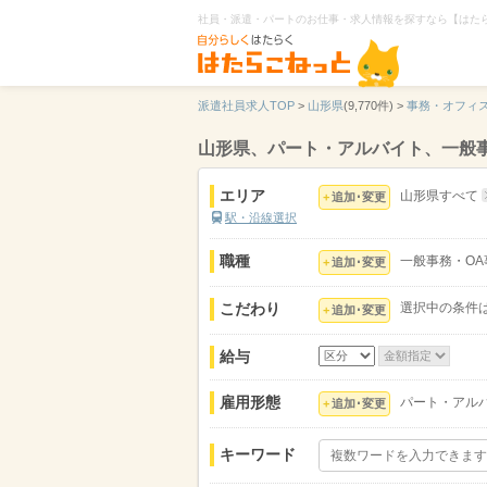
社員・派遣・パートのお仕事・求人情報を探すなら【はた
派遣社員求人TOP
>
山形県
(9,770件) >
事務・オフィ
山形県、パート・アルバイト、一般
エリア
山形県すべて
追加･変更
駅・沿線選択
職種
一般事務・OA
追加･変更
こだわり
選択中の条件
追加･変更
給与
雇用形態
パート・アル
追加･変更
キーワード