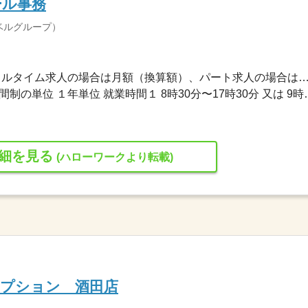
ール事務
ベルグループ）
183,168円〜183,168円 ※フルタイム求人の場合は月額（換算額）、パート求人の場合は時間額を
変形労働時間制 変形労働時間制の単位 １年単位 就
細を見る
(ハローワークより転載)
セプション 酒田店