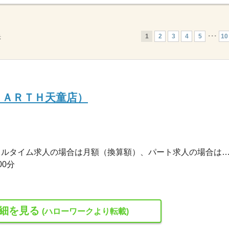
1
2
3
4
5
･･･
10
示
ＥＡＲＴＨ天童店）
186,000円〜289,000円 ※フルタイム求人の場合は月額（換算額）、パート求人の場合は時間額を
00分
細を見る
(ハローワークより転載)