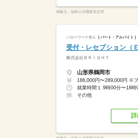
掲載元：
福島公共職業安定所
ハローワーク求人
[ パート・アルバイト ]
受付・レセプション（
株式会社ＢＲＩＧＨＴ
山形県鶴岡市
就業時間１ 9時00分〜18時
その他
詳