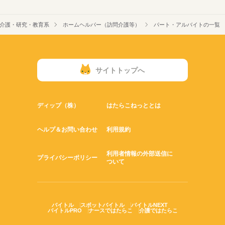
介護・研究・教育系
ホームヘルパー（訪問介護等）
パート・アルバイトの一覧
サイトトップへ
ディップ（株）
はたらこねっととは
ヘルプ＆お問い合わせ
利用規約
利用者情報の外部送信に
プライバシーポリシー
ついて
バイトル
スポットバイトル
バイトルNEXT
バイトルPRO
ナースではたらこ
介護ではたらこ