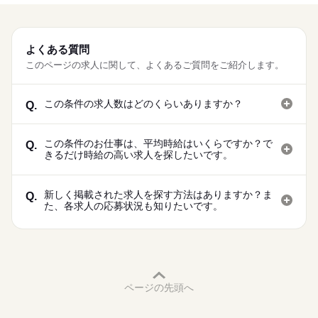
よくある質問
このページの求人に関して、よくあるご質問をご紹介します。
この条件の求人数はどのくらいありますか？
Q.
この条件のお仕事は、平均時給はいくらですか？で
Q.
きるだけ時給の高い求人を探したいです。
新しく掲載された求人を探す方法はありますか？ま
Q.
た、各求人の応募状況も知りたいです。
ページの先頭へ