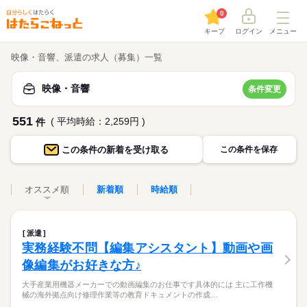
0
キープ
ログイン
メニュー
映像・音響、派遣の求人（募集）一覧
映像・音響
条件変更
551
( 平均時給：2,259円 )
件
この条件の
新着を受け取る
この条件を保存
オススメ順
新着順
時給順
派遣
実務経験不問【編集アシスタント】動画や画
像編集がお好きな方♪
大手産業用機器メーカーでの動画編集のお仕事です具体的には 主に工作機
械の海外拠点向け修理作業等の教育ドキュメントの作成…