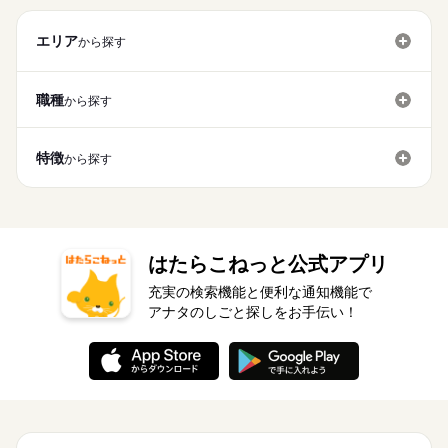
エリア
から探す
職種
から探す
特徴
から探す
はたらこねっと公式アプリ
充実の検索機能と便利な通知機能で
アナタのしごと探しをお手伝い！