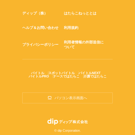
ディップ（株）
はたらこねっととは
ヘルプ＆お問い合わせ
利用規約
利用者情報の外部送信に
プライバシーポリシー
ついて
バイトル
スポットバイトル
バイトルNEXT
バイトルPRO
ナースではたらこ
介護ではたらこ
パソコン表示画面へ
© dip Corporation.