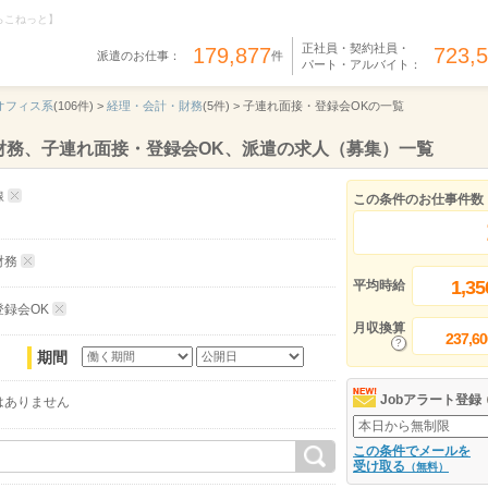
らこねっと】
正社員・契約社員・
179,877
723,
派遣のお仕事：
件
パート・アルバイト：
オフィス系
(106件) >
経理・会計・財務
(5件) >
子連れ面接・登録会OKの一覧
財務、子連れ面接・登録会OK、派遣の求人（募集）一覧
線
この条件のお仕事件数
財務
1,35
平均時給
録会OK
月収換算
237,60
期間
Jobアラート登録
はありません
この条件でメールを
受け取る
（無料）