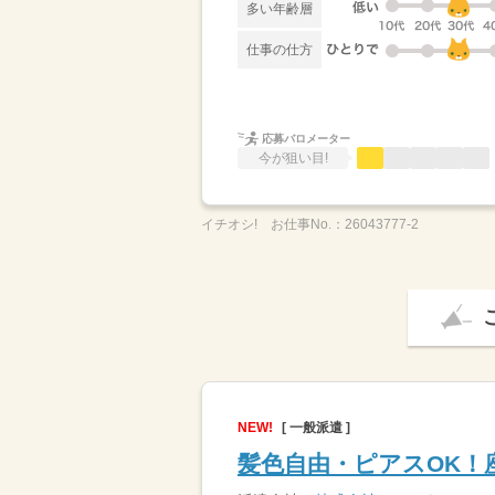
多い年齢層
仕事の仕方
応募バロメーター
今が狙い目!
イチオシ!
お仕事No.：
26043777-2
NEW!
[ 一般派遣 ]
髪色自由・ピアスOK！