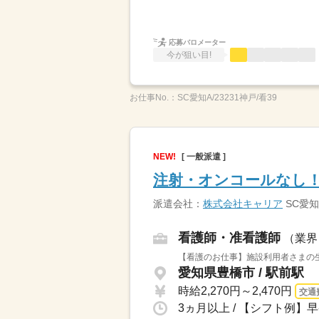
応募バロメーター
今が狙い目!
お仕事No.：
SC愛知A/23231神戸/看39
NEW!
[ 一般派遣 ]
注射・オンコールなし！
派遣会社：
株式会社キャリア
SC愛知
看護師・准看護師
（業界
【看護のお仕事】施設利用者さまの生
愛知県豊橋市 / 駅前駅
時給2,270円～2,470円
交通