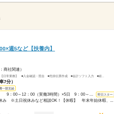
示
：00×週5など【扶養内】
：商社関連）
【日常業務】 ■入金確認・照合 ■売掛伝票作成 ■会計ソフト入力 ■経...
（車7分）
費一部支給
長期 即日〜 / 【勤務時間例】 9：00～12：00（実働3時間）×5日 9：00～15：00（実...
即日スター
祝休み ※土日祝休みなど相談OK！【休暇】 年末年始休暇、...