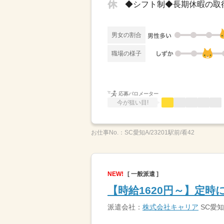
男女の割合
職場の様子
応募バロメーター
今が狙い目!
お仕事No.：
SC愛知A/23201駅前/看42
NEW!
[ 一般派遣 ]
【時給1620円～】定
派遣会社：
株式会社キャリア
SC愛知