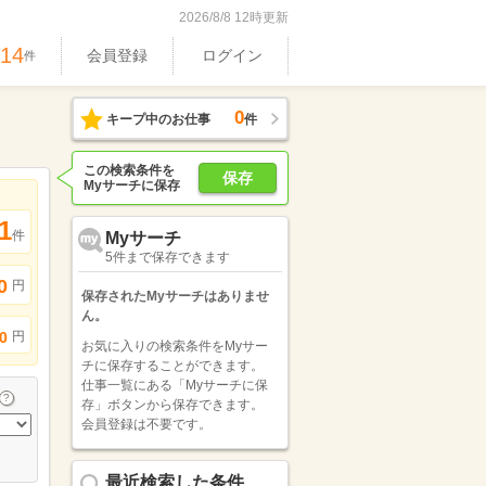
2026/8/8 12時更新
514
会員登録
ログイン
件
0
キープ中のお仕事
件
この検索条件を
保存
Myサーチに保存
1
件
Myサーチ
5件まで保存できます
0
円
保存されたMyサーチはありませ
ん。
円
0
お気に入りの検索条件をMyサー
チに保存することができます。
仕事一覧にある「Myサーチに保
存」ボタンから保存できます。
会員登録は不要です。
最近検索した条件