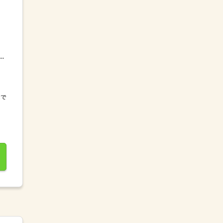
.
...