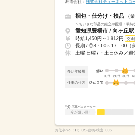
派遣会社：
株式会社ティーネットコ
梱包・仕分け・検品
（業
＼ちいさな部品の組立や配膳！単純な
愛知県豊橋市 / 向ヶ丘駅
時給1,450円～1,812円
交通
長期 / ◎8：00～17：00
土曜 日曜 / ・土日休み／
多い年齢層
仕事の仕方
応募バロメーター
今が狙い目!
お仕事No.：
H）OS-豊橋-検査_006