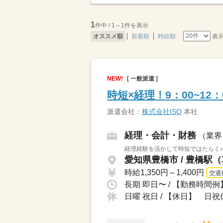
1
件中 / 1～1件を表示
表
オススメ順
新着順
時給順
NEW!
[ 一般派遣 ]
時短×経理！9：00~12
派遣会社：
株式会社ISO
本社
経理・会計・財務
（業界
経理経験を活かして時短ではたらく♪
愛知県豊橋市 / 豊橋駅
時給1,350円～1,400円
交通
日曜 祝日 / 【休日】 日