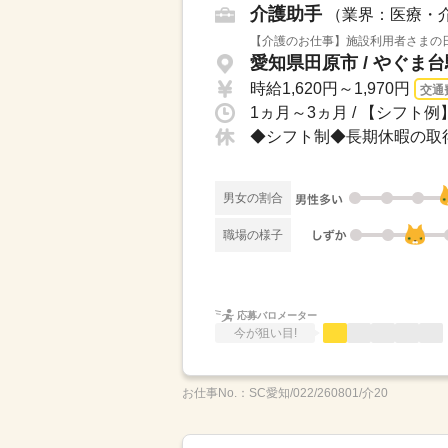
介護助手
（業界：医療・
【介護のお仕事】施設利用者さまの日
愛知県田原市 / やぐま台
時給1,620円～1,970円
交通
1ヵ月～3ヵ月 / 【シフト例】
男女の割合
職場の様子
応募バロメーター
今が狙い目!
お仕事No.：
SC愛知/022/260801/介20