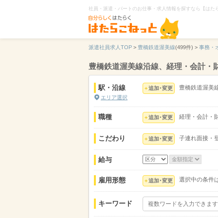
社員・派遣・パートのお仕事・求人情報を探すなら【はた
派遣社員求人TOP
>
豊橋鉄道渥美線
(499件) >
事務・
豊橋鉄道渥美線沿線、経理・会計・
駅・沿線
豊橋鉄道渥美
追加･変更
エリア選択
職種
経理・会計・
追加･変更
こだわり
子連れ面接・登
追加･変更
給与
雇用形態
選択中の条件
追加･変更
キーワード