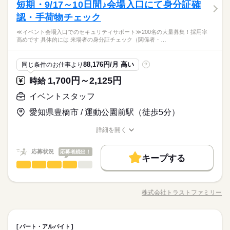
短期・9/17～10日間♪会場入口にて身分証確
認・手荷物チェック
≪イベント会場入口でのセキュリティサポート≫200名の大量募集！採用率
高めです 具体的には 来場者の身分証チェック（関係者・…
88,176円/月 高い
同じ条件のお仕事より
?
1,700円～2,125円
時給
イベントスタッフ
愛知県豊橋市 / 運動公園前駅（徒歩5分）
詳細を開く
職種/応募資格
お仕事の特徴
給与/時間/休日
応募状況
応募者続出！
キープする
イベントスタッフ
職種
低い
高い
多い年齢層
≪イベント会場入口でのセキュリティサポート≫ 200名の大量募
集！採用率高めです♪ ◆具体的には… ・来場者の身分証チェッ
株式会社トラストファミリー
男性
女性
男女の割合
職種/応募資格
お仕事の特徴
給与/時間/休日
ク （関係者・業者・競技者などの入場確認） ・手荷物検査レー
続きを読む
ンでの対応 （荷物を入れるカゴの準備・回収など） ・検査レー
ン前後での誘導・列整理 ・来場者への簡単な説明やご案内 ※担
続きを読む
ひとりで
みんなで
仕事の仕方
イベントスタッフ
職種
当ポジションは入口付近が中心ですが、 屋外での勤務が発生
パート・アルバイト
低い
高い
多い年齢層