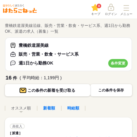
0
キープ
ログイン
メニュー
豊橋鉄道渥美線沿線、販売・営業・飲食・サービス系、週1日から勤務
OK、派遣の求人（募集）一覧
豊橋鉄道渥美線
販売・営業・飲食・サービス系
週1日から勤務OK
条件変更
16
( 平均時給：1,199円 )
件
この条件の
新着を受け取る
この条件を保存
オススメ順
新着順
時給順
高収入
派遣