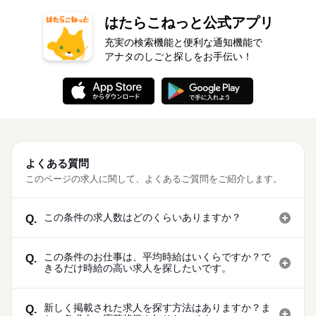
シフト勤務
続きを読む
働き方・環境
はたらこねっと公式アプリ
大手企業
ブランクOK
社会保険制度
研修制度
充実の検索機能と便利な通知機能で
休日・休暇
制服あり
禁煙・分煙
まかない
アナタのしごと探しをお手伝い！
シフト制なので、自分の都合にあわせて
お休みの日が調整できます
よくある質問
このページの求人に関して、よくあるご質問をご紹介します。
この条件の求人数はどのくらいありますか？
Q.
この条件のお仕事は、平均時給はいくらですか？で
Q.
きるだけ時給の高い求人を探したいです。
新しく掲載された求人を探す方法はありますか？ま
Q.