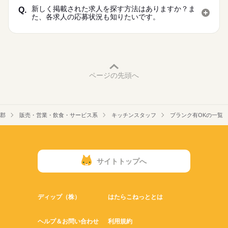
新しく掲載された求人を探す方法はありますか？ま
Q.
た、各求人の応募状況も知りたいです。
ページの先頭へ
郡
販売・営業・飲食・サービス系
キッチンスタッフ
ブランク有OKの一覧
サイトトップへ
ディップ（株）
はたらこねっととは
ヘルプ＆お問い合わせ
利用規約