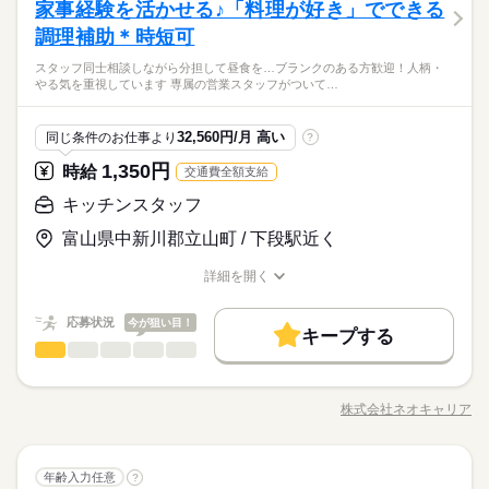
家事経験を活かせる♪「料理が好き」でできる
調理補助＊時短可
スタッフ同士相談しながら分担して昼食を…ブランクのある方歓迎！人柄・
やる気を重視しています 専属の営業スタッフがついて…
32,560円/月 高い
同じ条件のお仕事より
?
1,350円
時給
交通費全額支給
キッチンスタッフ
富山県中新川郡立山町 / 下段駅近く
詳細を開く
職種/応募資格
お仕事の特徴
給与/時間/休日
応募状況
今が狙い目！
キープする
キッチンスタッフ
職種
男性
女性
男女の割合
―――――――――――――――――― ★★有料老人ホームで
の簡単な調理★★ ―――――――――――――――――― ◇ご
株式会社ネオキャリア
ひとりで
みんなで
仕事の仕方
職種/応募資格
お仕事の特徴
給与/時間/休日
利用者さまにお出しする 食事の調理をお願いします。 ≪具体
続きを読む
的には≫ ・具材を切る ・簡単な調理 ・盛り付け ・皿洗い（機
械洗浄） 毎日スタッフ同士相談しながら 分担して昼食を作って
続きを読む
しずか
にぎやか
職場の様子
キッチンスタッフ
職種
いきます！ 慣れるまでは、先輩の指示通りに 作業を進めていた
年齢入力任意
?
男性
女性
男女の割合