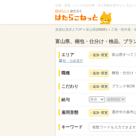
社員・派遣・パートのお仕事・求人情報を探すなら【はた
派遣社員求人TOP
>
富山県
(938件) >
工場・軽作業・
富山県、梱包・仕分け・検品、ブラン
エリア
富山県すべて
追加･変更
駅・沿線選択
職種
梱包・仕分け
追加･変更
こだわり
ブランク有OK
追加･変更
給与
雇用形態
選択中の条件
追加･変更
キーワード