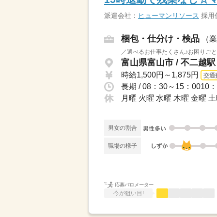
派遣会社：
ヒューマンリソース
採用係
梱包・仕分け・検品
（業
／選べるお仕事たくさん♪お困りごと
富山県富山市 / 不二越
時給1,500円～1,875円
交通
長期 / 08：30～15：00
月曜 火曜 水曜 木曜 金曜 土
男女の割合
職場の様子
応募バロメーター
今が狙い目!