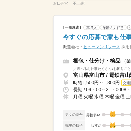
お仕事No.：
不二越6
[ 一般派遣 ]
高収入
年齢入力任意
?
今すぐの応募で家も仕
派遣会社：
ヒューマンリソース
採用係
梱包・仕分け・検品
（業
／選べるお仕事たくさん♪お困りごと
富山県富山市 / 電鉄富
時給1,500円～1,800円
交通
長期 / 09：00～21：00
月曜 火曜 水曜 木曜 金曜 土
男女の割合
職場の様子