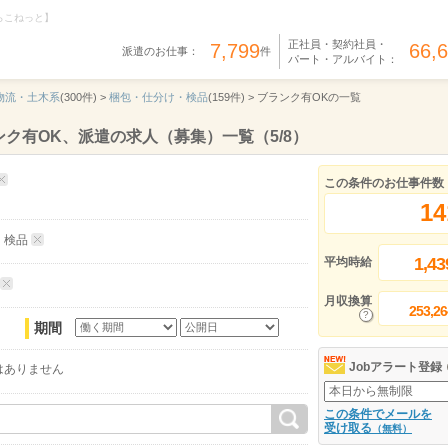
らこねっと】
正社員・契約社員・
7,799
66,
派遣のお仕事：
件
パート・アルバイト：
物流・土木系
(300件) >
梱包・仕分け・検品
(159件) >
ブランク有OKの一覧
ク有OK、派遣の求人（募集）一覧（5/8）
この条件のお仕事件数
14
・検品
1,43
平均時給
月収換算
253,26
期間
Jobアラート登録
はありません
この条件でメールを
受け取る
（無料）