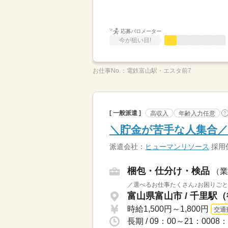
応募バロメーター
今が狙い目!
お仕事No.：
電鉄富山駅・エスタ前7
[ 一般派遣 ]
高収入
年齢入力任意
?
＼貯金が苦手な人集合／
派遣会社：
ヒューマンリソース
採用係
梱包・仕分け・検品
（業
／選べるお仕事たくさん♪お困りごと
富山県富山市 / 千里駅
時給1,500円～1,800円
交通
長期 / 09：00～21：00