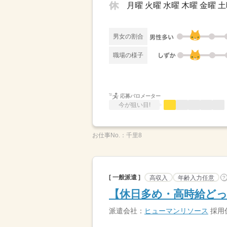
月曜 火曜 水曜 木曜 金曜 土
男女の割合
職場の様子
応募バロメーター
今が狙い目!
お仕事No.：
千里8
[ 一般派遣 ]
高収入
年齢入力任意
?
【休日多め・高時給ど
派遣会社：
ヒューマンリソース
採用係