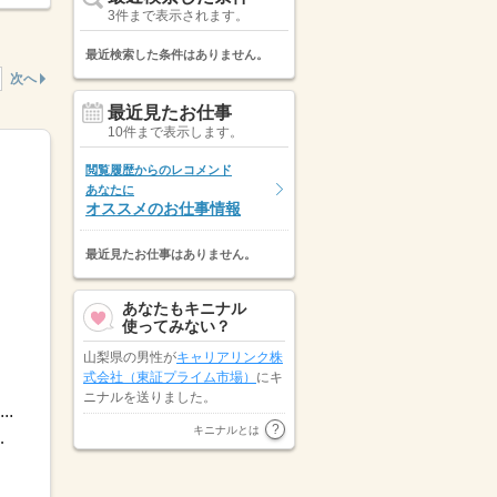
3件まで表示されます。
最近検索した条件はありません。
次へ
最近見たお仕事
10件まで表示します。
閲覧履歴からのレコメンド
あなたに
オススメのお仕事情報
最近見たお仕事はありません。
あなたもキニナル
使ってみない？
山梨県の男性が
キャリアリンク株
式会社（東証プライム市場）
にキ
ニナルを送りました。
..
ピックル株式会社
が山梨県の男性
キニナルとは
カレンダーによる）★年間...
にキニナルを送りました。