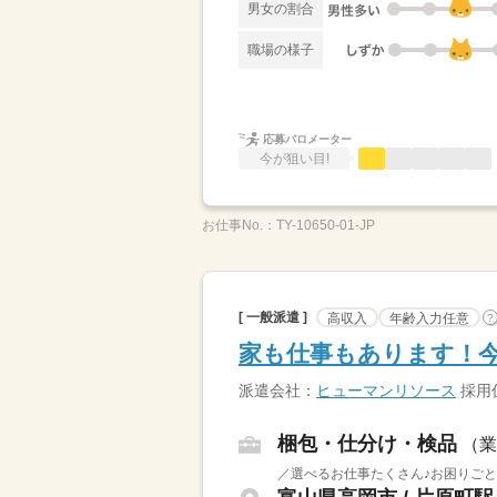
男女の割合
職場の様子
応募バロメーター
今が狙い目!
お仕事No.：
TY-10650-01-JP
[ 一般派遣 ]
高収入
年齢入力任意
?
家も仕事もあります！
派遣会社：
ヒューマンリソース
採用係
梱包・仕分け・検品
（業
／選べるお仕事たくさん♪お困りごと