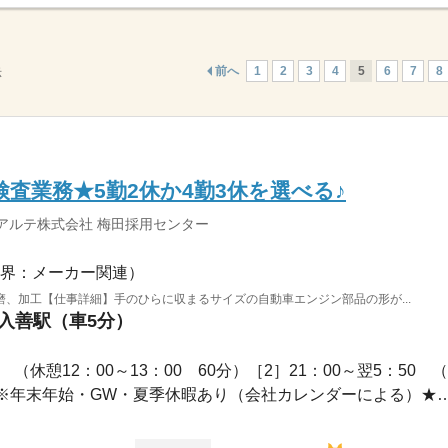
前へ
1
2
3
4
5
6
7
8
示
査業務★5勤2休か4勤3休を選べる♪
アルテ株式会社 梅田採用センター
界：メーカー関連）
、加工【仕事詳細】手のひらに収まるサイズの自動車エンジン部品の形が...
 入善駅（車5分）
0 （休憩12：00～13：00 60分）［2］21：00～翌5：50 （.
土日祝休みまたはシフト制※年末年始・GW・夏季休暇あり（会社