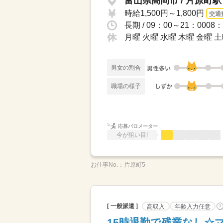
富山県高岡市 / 片原町
時給1,500円～1,800円
交通
長期 / 09：00～21：00
月曜 火曜 水曜 木曜 金曜 土
男女の割合
職場の様子
応募バロメーター
今が狙い目!
お仕事No.：
片原町5
[ 一般派遣 ]
高収入
年齢入力任意
?
15時退勤で残業なし☆