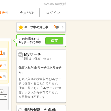
2026/8/7 5時更新
605
会員登録
ログイン
件
0
キープ中のお仕事
件
この検索条件を
保存
Myサーチに保存
1
件
Myサーチ
5件まで保存できます
9
円
保存されたMyサーチはありませ
ん。
円
4
お気に入りの検索条件をMyサー
チに保存することができます。
仕事一覧にある「Myサーチに保
存」ボタンから保存できます。
会員登録は不要です。
最近検索した条件