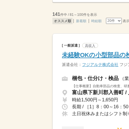
141
件中 / 81～100件を表示
表
オススメ順
新着順
時給順
[ 一般派遣 ]
高収入
未経験OKの小型部品の検
派遣会社：
フジアルテ株式会社
フジ
梱包・仕分け・検品
（業
【仕事概要】自動車部品の検査、研磨
富山県下新川郡入善町 /
時給1,500円～1,650円
長期 / ［1］8：00～16：5