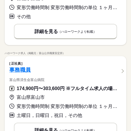
変形労働時間制 変形労働時間制の単位 １ヶ月単位 就業時間１ 7時45分〜16時30分 就業時間２ 8時30分〜17時15分 就業時間３ 9時15分〜18時00分 就業時間に関する特記事項 他：半日勤務（８：３０～１２：３０、１３：１５～１７：１５）
その他
詳細を見る
（ハローワークより転載）
ハローワーク求人（掲載元：富山公共職業安定所）
正社員
事務職員
富山県済生会富山病院
174,900円〜303,600円 ※フルタイム求人の場合は月額（換算額）、パート求人の場合は時間額を表示しています。
富山県富山市
変形労働時間制 変形労働時間制の単位 １ヶ月単位 就業時間１ 8時30分〜17時30分 就業時間２ 14時30分〜23時30分 就業時間３ 17時30分〜8時30分 又は 13時00分〜22時00分 就業時間に関する特記事項 （１）基本的な労働時間
土曜日，日曜日，祝日，その他
詳細を見る
（ハローワークより転載）