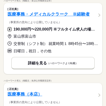
ハローワーク求人（掲載元：富山公共職業安定所）
正社員
医療事務・メディカルクラーク ※経験者
（事業所の意向により公開していません）
190,000円〜220,000円 ※フルタイム求人の場合は月額（換算額）、パート求人の場合は時間額を表示しています。
富山県富山市
交替制（シフト制） 就業時間１ 8時45分〜18時30分 就業時間２ 8時45分〜12時45分 就業時間３ 7時45分〜17時00分 就業時間に関する特記事項 診療開始前に予約の胃カメラなどがあるので、当番制で週１回程度
日曜日，祝日，その他
詳細を見る
（ハローワークより転載）
ハローワーク求人（掲載元：魚津公共職業安定所）
正社員
医療事務（本店）
（事業所の意向により公開していません）