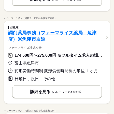
ハローワーク求人（掲載元：新宿公共職業安定所）
正社員
調剤薬局事務（ファーマライズ薬局 魚津
店）※魚津市友道
ファーマライズ株式会社
174,500円〜275,000円 ※フルタイム求人の場合は月額（換算額）、パート求人の場合は時間額を表示しています。
富山県魚津市
変形労働時間制 変形労働時間制の単位 １ヶ月単位 就業時間１ 9時00分〜18時00分 就業時間に関する特記事項 ９時～１８時（休憩６０分）の実働８時間（週４０時間）を基本と
日曜日，祝日，その他
詳細を見る
（ハローワークより転載）
ハローワーク求人（掲載元：富山公共職業安定所）