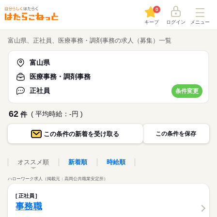
0
キープ
ログイン
メニュー
富山県、正社員、医療事務・調剤事務の求人（募集）一覧
富山県
医療事務・調剤事務
正社員
条件変更
62
( 平均時給：-円 )
件
この条件の
新着を受け取る
この条件を保存
オススメ順
新着順
時給順
ハローワーク求人（掲載元：高岡公共職業安定所）
正社員
事務職