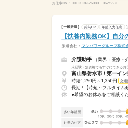
お仕事No.：
1001313N-260801_062/5531
[ 一般派遣 ]
給与UP
年齢入力任意
【扶養内勤務OK】自分
派遣会社：
マンパワーグループ株式
介護助手
（業界：医療・
未経験・無資格でもすぐにできるお仕
富山県射水市 / 第一イ
時給1,250円～1,350円
交通
長期 / 【時短～フルタイム勤
多い年齢層
仕事の仕方