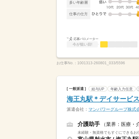
多い年齢層
仕事の仕方
応募バロメーター
今が狙い目!
お仕事No.：
1001313-260801_033/5596
[ 一般派遣 ]
給与UP
年齢入力任意
海王丸駅＊デイサービ
派遣会社：
マンパワーグループ株式
介護助手
（業界：医療・
未経験・無資格でもすぐにできるお仕