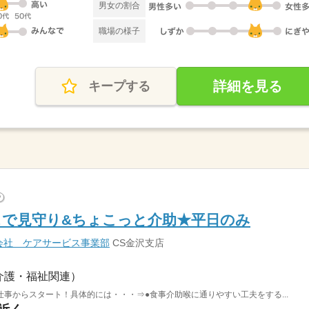
男女の割合
職場の様子
詳細を見る
キープする
?
スで見守り&ちょこっと介助★平日のみ
会社 ケアサービス事業部
CS金沢支店
介護・福祉関連）
事からスタート！具体的には・・・⇒●食事介助喉に通りやすい工夫をする...