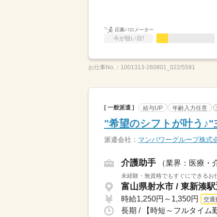
応募バロメーター
今が狙い目!
お仕事No.：
1001313-260801_022/5591
[ 一般派遣 ]
給与UP
年齢入力任意
"希望のシフトが叶う♪
派遣会社：
マンパワーグループ株式
介護助手
（業界：医療・
未経験・無資格でもすぐにできるお仕
富山県射水市 / 東新湊
時給1,250円～1,350円
交通
長期 / 【時短～フルタイム勤