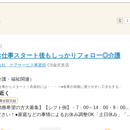
1
2
示
?
お仕事スタート後もしっかりフォロー◎介護
会社 ケアサービス事業部
CS金沢支店
介護・福祉関連）
事からスタート！具体的には・・・⇒●食事介助喉に通りやすい工夫をする...
駅近く
費全額支給
務希望の方大募集】【シフト例】・7：00～14：00・9：00...
●希望のお休みをご相談ください！●家庭などの事情によるお休み