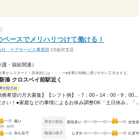
?
のペースでメリハリつけて働ける！
会社 ケアサービス事業部
CS金沢支店
介護・福祉関連）
事からスタート！具体的には・・・⇒●食事介助喉に通りやすい工夫をする...
ン新湊 クロスベイ前駅近く
費全額支給
務希望の方大募集】【シフト例】・7：00～14：00・9：00...
●希望のお休みをご相談ください！●家庭などの事情によるお休み
男女の割合
職場の様子