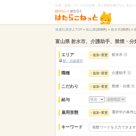
社員・派遣・パートのお仕事・求人情報を探すなら【はた
派遣社員求人TOP
>
富山県
(928件) >
射水市
(95件) >
富山県 射水市、介護助手、禁煙・分
エリア
射水市
追加･変更
駅・沿線選択
職種
介護助手
追加･変更
こだわり
禁煙・分煙
追加･変更
給与
雇用形態
選択中の条件
追加･変更
キーワード