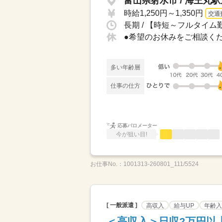
富山県射水市 / 海王丸
時給1,250円～1,350円
交通
長期 / 【時短～フルタイム勤
多い年齢層
仕事の仕方
応募バロメーター
今が狙い目!
お仕事No.：
1001313-260801_111/5524
[ 一般派遣 ]
高収入
給与UP
年齢入
＜高収入＞日収2万円以