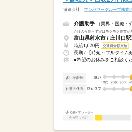
派遣会社：
マンパワーグループ株式
介護助手
（業界：医療・
介護の夜勤って実はモクモク作業が多
富山県射水市 / 庄川口
時給1,620円
交通費全額支給
長期 / 【時短～フルタイム勤
多い年齢層
仕事の仕方
応募バロメーター
今が狙い目!