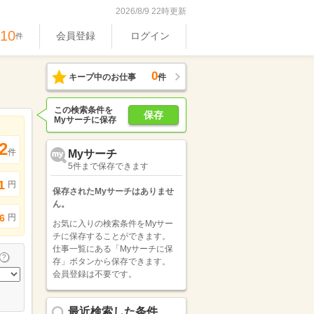
2026/8/9 22時更新
610
会員登録
ログイン
件
0
キープ中のお仕事
件
この検索条件を
保存
Myサーチに保存
2
件
Myサーチ
5件まで保存できます
1
円
保存されたMyサーチはありませ
ん。
円
6
お気に入りの検索条件をMyサー
チに保存することができます。
仕事一覧にある「Myサーチに保
存」ボタンから保存できます。
会員登録は不要です。
最近検索した条件