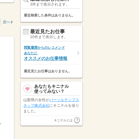
3件まで表示されます。
最近検索した条件はありません。
次へ
最近見たお仕事
10件まで表示します。
閲覧履歴からのレコメンド
あなたに
オススメのお仕事情報
最近見たお仕事はありません。
あなたもキニナル
使ってみない？
山梨県の女性が
パーソルテンプス
タッフ株式会社
にキニナルを送り
ました。
富山県の女性が
パーソルテンプス
キニナルとは
調整OK「土日休み」「扶...
タッフ株式会社
にキニナルを送り
ました。