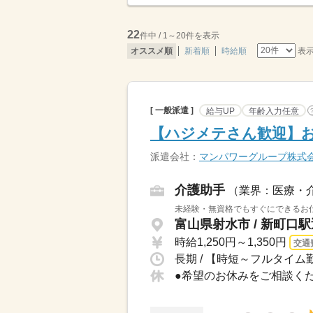
22
件中 / 1～20件を表示
表
オススメ順
新着順
時給順
[ 一般派遣 ]
給与UP
年齢入力任意
【ハジメテさん歓迎】
派遣会社：
マンパワーグループ株式
介護助手
（業界：医療・
未経験・無資格でもすぐにできるお仕
富山県射水市 / 新町口
時給1,250円～1,350円
交通
長期 / 【時短～フルタイム勤