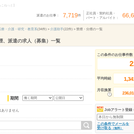
らこねっと】
正社員・契約社員・
7,719
66,
派遣のお仕事：
件
パート・アルバイト：
医療・介護・研究・教育系
(34件) >
介護助手
(22件) >
禁煙・分煙の一覧
煙、派遣の求人（募集）一覧
この条件のお仕事件数
2
1,34
平均時給
月収換算
236,01
期間
Jobアラート登録
はありません
この条件でメールを
受け取る
（無料）