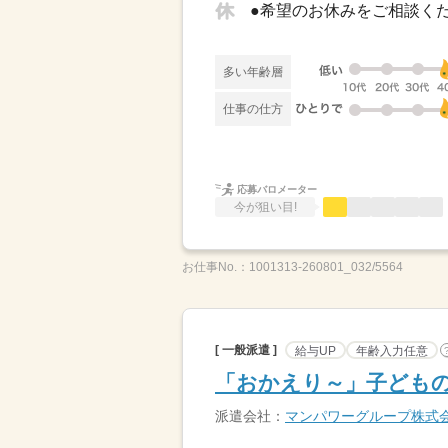
多い年齢層
仕事の仕方
応募バロメーター
今が狙い目!
お仕事No.：
1001313-260801_032/5564
[ 一般派遣 ]
給与UP
年齢入力任意
「おかえり～」子どもの
派遣会社：
マンパワーグループ株式