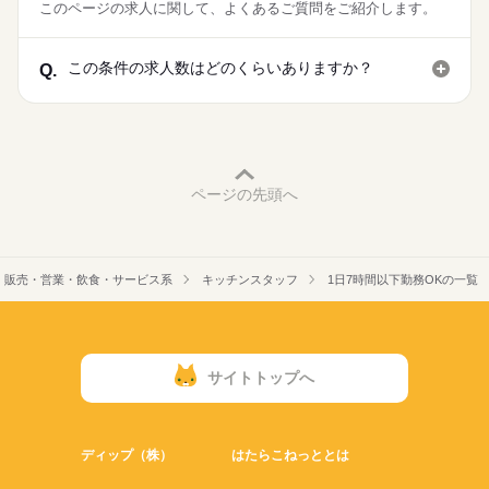
このページの求人に関して、よくあるご質問をご紹介します。
この条件の求人数はどのくらいありますか？
Q.
ページの先頭へ
販売・営業・飲食・サービス系
キッチンスタッフ
1日7時間以下勤務OKの一覧
サイトトップへ
ディップ（株）
はたらこねっととは