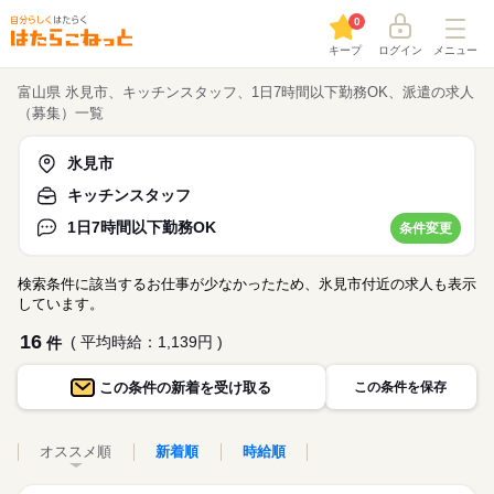
0
キープ
ログイン
メニュー
富山県 氷見市、キッチンスタッフ、1日7時間以下勤務OK、派遣の求人
（募集）一覧
氷見市
キッチンスタッフ
1日7時間以下勤務OK
条件変更
検索条件に該当するお仕事が少なかったため、氷見市付近の求人も表示
しています。
16
( 平均時給：1,139円 )
件
この条件の
新着を受け取る
この条件を保存
オススメ順
新着順
時給順