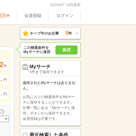
2026/8/7 10時更新
605
会員登録
ログイン
件
0
キープ中のお仕事
件
この検索条件を
保存
Myサーチに保存
2
件
Myサーチ
5件まで保存できます
-
円
保存されたMyサーチはありませ
ん。
円
-
お気に入りの検索条件をMyサー
チに保存することができます。
仕事一覧にある「Myサーチに保
存」ボタンから保存できます。
会員登録は不要です。
最近検索した条件