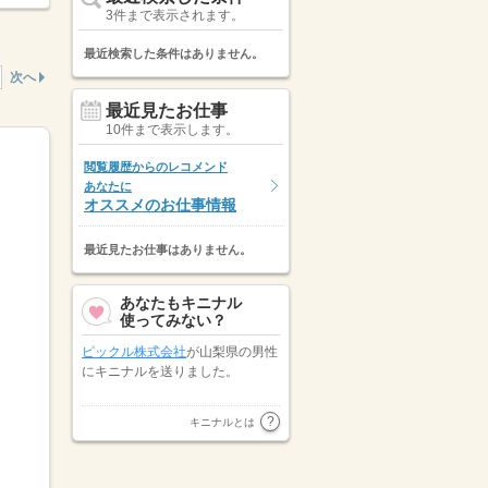
3件まで表示されます。
最近検索した条件はありません。
次へ
最近見たお仕事
10件まで表示します。
閲覧履歴からのレコメンド
あなたに
オススメのお仕事情報
最近見たお仕事はありません。
あなたもキニナル
使ってみない？
表示しています。
別条項付き協定締結済
ピックル株式会社
が山梨県の男性
にキニナルを送りました。
山梨県の男性が
株式会社キャリア
キニナルとは
スタッフィング
にキニナルを送り
ました。