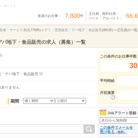
らこねっと】
正社員・契約社員・
7,800
66,
派遣のお仕事：
件
パート・アルバイト：
飲食・サービス系
(3,779件) >
デリ・惣菜販売・デパ地下・食品販売
(891件) >
正社員の一覧
デパ地下・食品販売の求人（募集）一覧
この条件のお仕事件数
30
売・デパ地下・食品販売
平均時給
はありません
月収換算
期間
Jobアラート登録
この条件でメールを
受け取る
（無料）