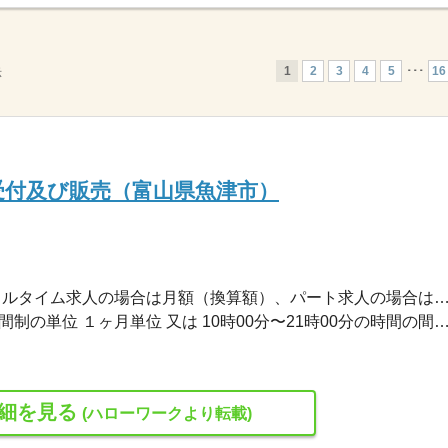
1
2
3
4
5
･･･
16
示
受付及び販売（富山県魚津市）
215,000円〜215,000円 ※フルタイム求人の場合は月額（換算額）、パート求人の場合は時間額を
変形労働時間制 変形労働時間制の単位 １ヶ月単位 又は 10時00分〜21時00分の時間の間の8時間程度 就業時間に関する特記事項 特
細を見る
(ハローワークより転載)