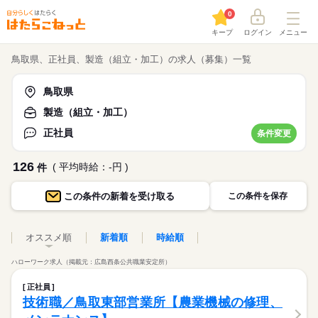
0
キープ
ログイン
メニュー
鳥取県、正社員、製造（組立・加工）の求人（募集）一覧
鳥取県
製造（組立・加工）
正社員
条件変更
126
( 平均時給：-円 )
件
この条件の
新着を受け取る
この条件を保存
オススメ順
新着順
時給順
ハローワーク求人（掲載元：広島西条公共職業安定所）
正社員
技術職／鳥取東部営業所【農業機械の修理、