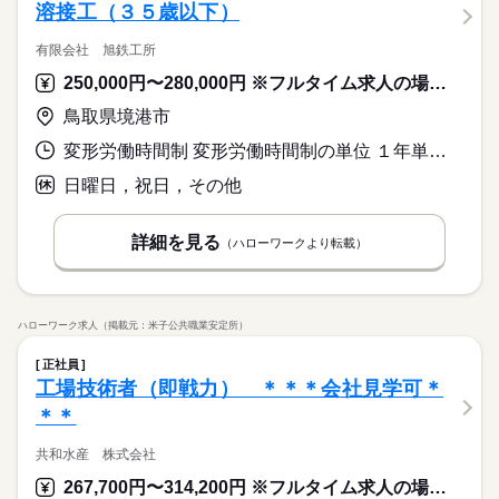
溶接工（３５歳以下）
有限会社 旭鉄工所
250,000円〜280,000円 ※フルタイム求人の場合は月額（換算額）、パート求人の場合は時間額を表示しています。
鳥取県境港市
変形労働時間制 変形労働時間制の単位 １年単位 就業時間１ 8時00分〜17時00分 就業時間２ 8時30分〜16時30分 就業時間に関する特記事項 ＊就業時間（１）： ３月１日から１０月３１日
日曜日，祝日，その他
詳細を見る
（ハローワークより転載）
ハローワーク求人（掲載元：米子公共職業安定所）
正社員
工場技術者（即戦力） ＊＊＊会社見学可＊
＊＊
共和水産 株式会社
267,700円〜314,200円 ※フルタイム求人の場合は月額（換算額）、パート求人の場合は時間額を表示しています。