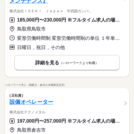
メンテナンス】
株式会社ＩＳＥＫＩ Ｊａｐａｎ 中四国カンパ...
185,000円〜230,000円 ※フルタイム求人の場合は月額（換算額）、パート求人の場合は時間額を表示しています。
鳥取県鳥取市
変形労働時間制 変形労働時間制の単位 １年単位 就業時間１ 8時30分〜17時00分 又は 8時30分〜17時20分 就業時間に関する特記事項 ５月、９月は８時３０分から１７時２０分の７時間５０分勤務とな
日曜日，祝日，その他
詳細を見る
（ハローワークより転載）
ハローワーク求人（掲載元：倉吉公共職業安定所）
正社員
設備オペレーター
株式会社テクノメタル
197,000円〜257,000円 ※フルタイム求人の場合は月額（換算額）、パート求人の場合は時間額を表示しています。
鳥取県倉吉市