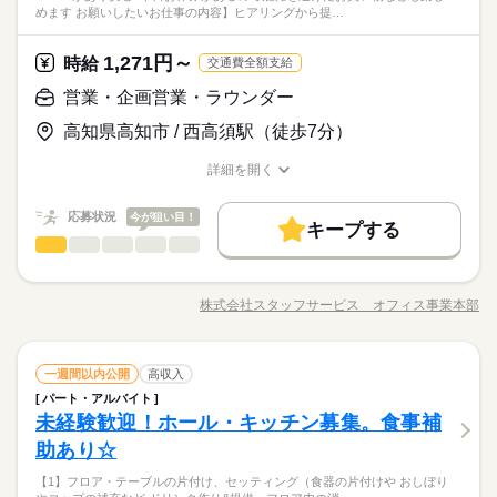
めます お願いしたいお仕事の内容】ヒアリングから提…
1,271円～
時給
交通費全額支給
営業・企画営業・ラウンダー
高知県高知市 / 西高須駅（徒歩7分）
詳細を開く
職種/応募資格
お仕事の特徴
給与/時間/休日
応募状況
今が狙い目！
キープする
営業・企画営業・ラウンダー
建築・土木・不動産関連
業界
職種
ＯＪＴがあり安心♪平日お休みがあるので混雑を避けたお買い物
なども楽しめます！！ 【お願いしたいお仕事の内容】 ヒア
株式会社スタッフサービス オフィス事業本部
職種/応募資格
お仕事の特徴
給与/時間/休日
リングから提案（間取りや資金などをうかがいながら、家づく
りをご案内、契約手続き（住宅購入サポート）などをお願いし
◆朝はラクラク９時半出勤♪車通勤ＯＫ・駐車場無料！周辺には
ます。 ▼こちらのお仕事のほかにも 電話なしのコツコツ系デー
続きを読む
コンビニ・飲食店があり！ 長期就業可能なお仕事をご希望
営業・企画営業・ラウンダー
職種
タ入力や英語を使う事務、 大学やコールセンターなどのお仕事
一週間以内公開
高収入
の方にオススメ！最寄り駅からトホ圏内です！！
も扱っています。 在宅のお仕事があるエリアも☆ 9月・10月ス
パート・アルバイト
ＯＪＴがあり安心♪平日お休みがあるので混雑を避けたお買い物
タートもご相談ください♪
建築・土木・不動産関連
未経験歓迎！ホール・キッチン募集。食事補
応募資格
業界
なども楽しめます！！ 【お願いしたいお仕事の内容】 ヒア
お仕事の特徴
リングから提案（間取りや資金などをうかがいながら、家づく
助あり☆
◆未経験者歓迎！※自動車運転免許をお持ちの方。
りをご案内、契約手続き（住宅購入サポート）などをお願いし
働く人の待遇向上
【1】フロア・テーブルの片付け、セッティング（食器の片付けや おしぼり
ます。 ▼こちらのお仕事のほかにも 電話なしのコツコツ系デー
続きを読む