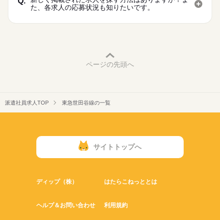
Q.
た、各求人の応募状況も知りたいです。
ページの先頭へ
派遣社員求人TOP
東急世田谷線の一覧
サイトトップへ
ディップ（株）
はたらこねっととは
ヘルプ＆お問い合わせ
利用規約