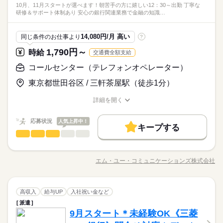
10月、11月スタートが選べます！朝苦手の方に嬉しい12：30～出勤 丁寧な
研修＆サポート体制あり 安心の銀行関連業務で金融の知識…
14,080円/月 高い
同じ条件のお仕事より
?
1,790円～
時給
交通費全額支給
コールセンター（テレフォンオペレーター）
東京都世田谷区 / 三軒茶屋駅（徒歩1分）
詳細を開く
職種/応募資格
お仕事の特徴
給与/時間/休日
応募状況
人気上昇中！
キープする
コールセンター（テレフォンオペレーター）
職種
低い
高い
多い年齢層
10月、11月スタートが選べます！ 朝苦手の方に嬉しい12：30～
出勤♪ ・丁寧な研修＆サポート体制あり！ ・安心の銀行関連業
エム・ユー・コミュニケーションズ株式会社
男性
女性
男女の割合
職種/応募資格
お仕事の特徴
給与/時間/休日
務で金融の知識が学べます♪ ＊三菱UFJ銀行＊ サービスに関す
続きを読む
るお客さまサポート ☆マニュアル完備で安心 各種お問合わせ対
応やこれに付随する手続きの受付業務 ＜具体的には＞ ・商品サ
続きを読む
ひとりで
みんなで
仕事の仕方
コールセンター（テレフォンオペレーター）
職種
ービスに関する一般的なお問い合わせ対応 ・各種サービスを利
高収入
給与UP
入社祝い金など
低い
高い
多い年齢層
金融関連
業界
用中のお客さまのご対応 （照会やご案内などの受発信業務）
派遣
10月、11月スタートが選べます！ 朝苦手の方に嬉しい12：30～
・お取引やお手続きの受付と付随する事務対応等 電話対応件
しずか
にぎやか
応募資格
9月スタート＊未経験OK《三菱
職場の様子
出勤♪ ・丁寧な研修＆サポート体制あり！ ・安心の銀行関連業
数：30件程度/日
男性
女性
男女の割合