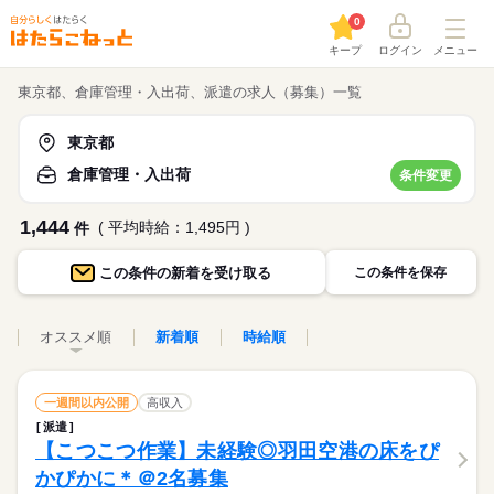
0
キープ
ログイン
メニュー
東京都、倉庫管理・入出荷、派遣の求人（募集）一覧
東京都
倉庫管理・入出荷
条件変更
1,444
( 平均時給：1,495円 )
件
この条件の
新着を受け取る
この条件を保存
オススメ順
新着順
時給順
一週間以内公開
高収入
派遣
【こつこつ作業】未経験◎羽田空港の床をぴ
かぴかに＊＠2名募集