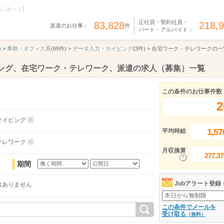
らこねっと】
正社員・契約社員・
83,828
218,
派遣のお仕事：
件
パート・アルバイト：
 >
事務・オフィス系
(69件) >
データ入力・タイピング
(3件) >
在宅ワーク・テレワークの一
ピング、在宅ワーク・テレワーク、派遣の求人（募集）一覧
この条件のお仕事件数
2
タイピング
1,57
平均時給
テレワーク
月収換算
277,37
期間
Jobアラート登録
はありません
この条件でメールを
受け取る
（無料）