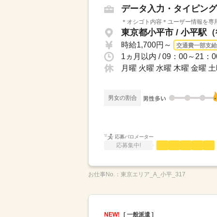
データ入力・タイピング
＊オシゴト内容＊ユーザー情報を専用
東京都小平市 / 小平駅
時給1,700円～
交通費一部支給
1ヵ月以内 / 09：00～2
月曜 火曜 水曜 木曜 金曜 
男女の割合
応募バロメーター
応募集中!
お仕事No.：
東京エリア_A_小平_317
NEW!
[ 一般派遣 ]