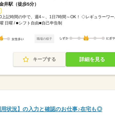
小金井駅（徒歩5分）
1：00上記時間の中で、週4～、1日7時間～OK！ ◇レギュラーワー..
土曜 日曜 / ■シフト自由■自己申告制
職場の様子
詳細を見る
キープする
用状況】の入力と確認のお仕事♪在宅も◎