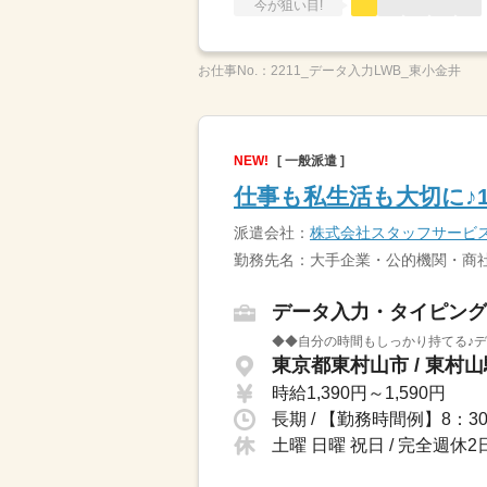
今が狙い目!
お仕事No.：
2211_データ入力LWB_東小金井
NEW!
[ 一般派遣 ]
仕事も私生活も大切に♪
派遣会社：
株式会社スタッフサービ
勤務先名：大手企業・公的機関・商社
データ入力・タイピング
◆◆自分の時間もしっかり持てる♪デ
東京都東村山市 / 東村
時給1,390円～1,590円
土曜 日曜 祝日 / 完全週