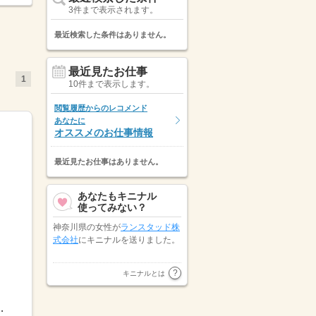
3件まで表示されます。
最近検索した条件はありません。
最近見たお仕事
1
10件まで表示します。
閲覧履歴からのレコメンド
あなたに
オススメのお仕事情報
最近見たお仕事はありません。
あなたもキニナル
使ってみない？
神奈川県の女性が
ランスタッド株
式会社
にキニナルを送りました。
神奈川県の女性が
株式会社パソナ
キニナルとは
にキニナルを送りました。
8：009：30-18：30など※派遣先...