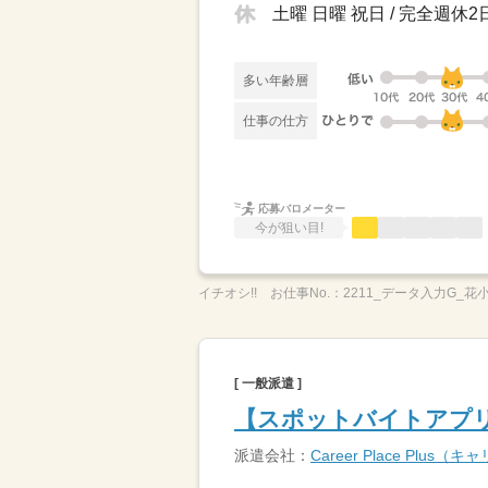
土曜 日曜 祝日 / 完全週
多い年齢層
仕事の仕方
応募バロメーター
今が狙い目!
イチオシ!!
お仕事No.：
2211_データ入力G_花
[ 一般派遣 ]
【スポットバイトアプリ
派遣会社：
Career Place Plu