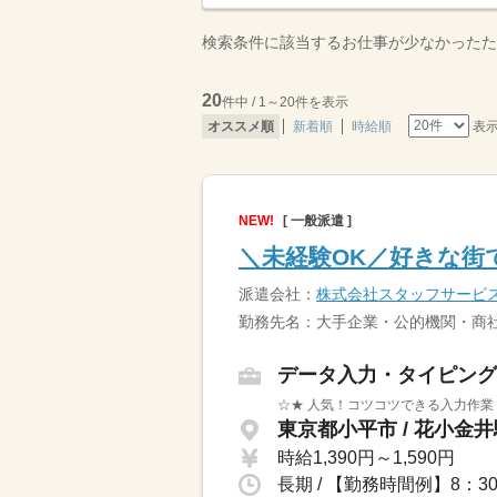
検索条件に該当するお仕事が少なかったた
20
件中 / 1～20件を表示
表
オススメ順
新着順
時給順
NEW!
[ 一般派遣 ]
＼未経験OK／好きな街
派遣会社：
株式会社スタッフサービ
勤務先名：大手企業・公的機関・商社
データ入力・タイピング
☆★ 人気！コツコツできる入力作業
東京都小平市 / 花小金
時給1,390円～1,590円