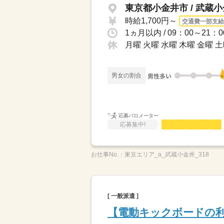
東京都小金井市 / 武蔵
時給1,700円～
交通費一部支給
1ヵ月以内 / 09：00～2
月曜 火曜 水曜 木曜 金曜 
男女の割合
応募バロメーター
応募集中!
お仕事No.：
東京エリア_a_武蔵小金井_318
[ 一般派遣 ]
【電動キックボードの利