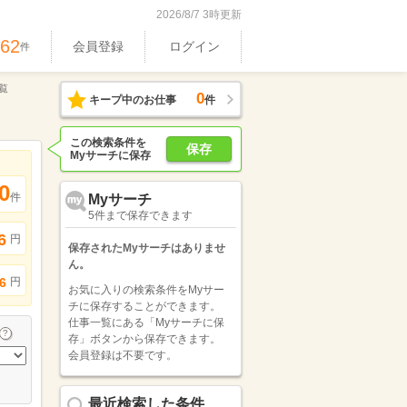
2026/8/7 3時更新
962
会員登録
ログイン
件
覧
0
キープ中のお仕事
件
この検索条件を
保存
Myサーチに保存
0
件
Myサーチ
5件まで保存できます
6
円
保存されたMyサーチはありませ
ん。
円
6
お気に入りの検索条件をMyサー
チに保存することができます。
仕事一覧にある「Myサーチに保
存」ボタンから保存できます。
会員登録は不要です。
最近検索した条件