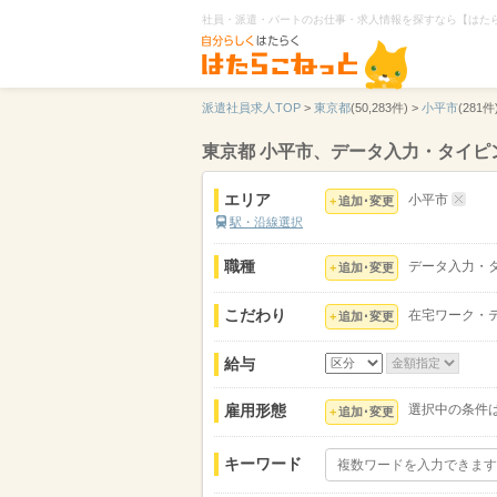
社員・派遣・パートのお仕事・求人情報を探すなら【はた
派遣社員求人TOP
>
東京都
(50,283件) >
小平市
(281件)
東京都 小平市、データ入力・タイ
エリア
小平市
追加･変更
駅・沿線選択
職種
データ入力・
追加･変更
こだわり
在宅ワーク・
追加･変更
給与
雇用形態
選択中の条件
追加･変更
キーワード