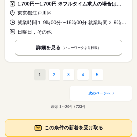
1,700円〜1,700円 ※フルタイム求人の場合は月額（換算額）、パート求人の場合は時間額を表示しています。
東京都江戸川区
就業時間１ 9時00分〜18時00分 就業時間２ 9時00分〜13時00分 就業時間３ 13時00分〜18時00分 就業時間に関する特記事項 （１）～（３）のいずれか
日曜日，その他
詳細を見る
（ハローワークより転載）
1
2
3
4
5
次のページへ
表示
1～20
件 /
723
件
この条件の新着を受け取る