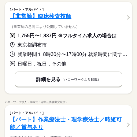
パート・アルバイト
【非常勤】臨床検査技師
（事業所の意向により公開していません）
1,755円〜1,837円 ※フルタイム求人の場合は月額（換算額）、パート求人の場合は時間額を表示しています。
東京都調布市
就業時間１ 8時30分〜17時00分 就業時間に関する特記事項 月曜から土曜までのシフト制
日曜日，祝日，その他
詳細を見る
（ハローワークより転載）
ハローワーク求人（掲載元：府中公共職業安定所）
パート・アルバイト
【パート】作業療法士・理学療法士／時短可
能／賞与あり