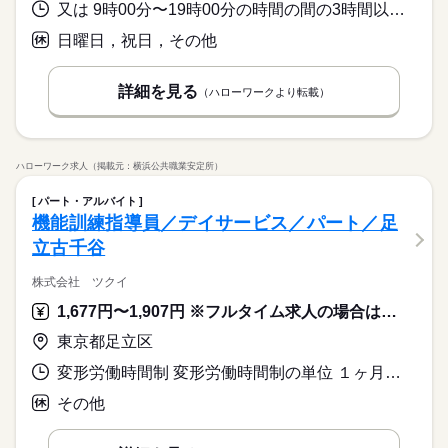
又は 9時00分〜19時00分の時間の間の3時間以上 就業時間に関する特記事項 営業時間内で相談可
日曜日，祝日，その他
詳細を見る
（ハローワークより転載）
ハローワーク求人（掲載元：横浜公共職業安定所）
パート・アルバイト
機能訓練指導員／デイサービス／パート／足
立古千谷
株式会社 ツクイ
1,677円〜1,907円 ※フルタイム求人の場合は月額（換算額）、パート求人の場合は時間額を表示しています。
東京都足立区
変形労働時間制 変形労働時間制の単位 １ヶ月単位 就業時間１ 8時30分〜17時30分 就業時間に関する特記事項 ※勤務時間相談可
その他