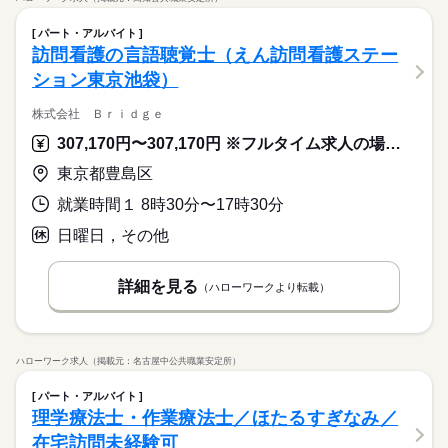
パート・アルバイト
訪問看護の言語聴覚士（えん訪問看護ステー
ション東京池袋）
株式会社 Ｂｒｉｄｇｅ
307,170円〜307,170円 ※フルタイム求人の場合は月額（換算額）、パート求人の場合は時間額を表示しています。
東京都豊島区
就業時間１ 8時30分〜17時30分
日曜日，その他
詳細を見る
（ハローワークより転載）
ハローワーク求人（掲載元：名古屋中公共職業安定所）
パート・アルバイト
理学療法士・作業療法士／ほたるすぎなみ／
在宅訪問未経験可