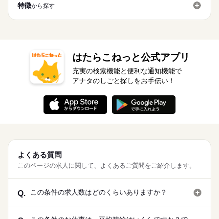
特徴
から探す
はたらこねっと公式アプリ
充実の検索機能と便利な通知機能で
アナタのしごと探しをお手伝い！
よくある質問
このページの求人に関して、よくあるご質問をご紹介します。
この条件の求人数はどのくらいありますか？
Q.