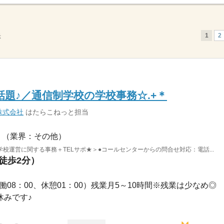
1
2
示
話題♪／通信制学校の学校事務☆.+＊
株式会社
はたらこねっと担当
（業界：その他）
校運営に関する事務＋TELサポ★＞●コールセンターからの問合せ対応：電話...
（徒歩2分）
0（実働08：00、休憩01：00）残業月5～10時間※残業は少なめ◎
お休みです♪