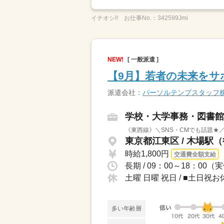
イチオシ!!
お仕事No.：
342599Jmi
NEW!
[ 一般派遣 ]
【9月】若者の未来をサ
派遣会社：
パーソルテンプスタッフ
学校・大学事務・図書館
《東西線》＼SNS・CMでも話題★／
東京都江東区 / 木場駅
時給1,800円
交通費全額支給
長期 / 09：00～18：0
土曜 日曜 祝日 / ■土日祝
多い年齢層