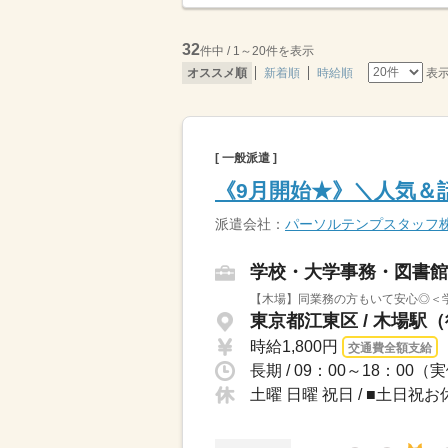
32
件中 / 1～20件を表示
表
オススメ順
新着順
時給順
[ 一般派遣 ]
《9月開始★》＼人気＆
派遣会社：
パーソルテンプスタッフ
学校・大学事務・図書館
【木場】同業務の方もいて安心◎＜学
東京都江東区 / 木場駅
時給1,800円
交通費全額支給
長期 / 09：00～18：0
土曜 日曜 祝日 / ■土日祝