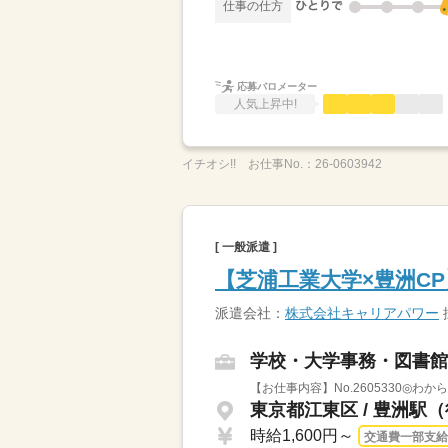
仕事の仕方
応募バロメーター
人気上昇中!
イチオシ!!
お仕事No.：
26-0603942
[ 一般派遣 ]
【芝浦工業大学×豊洲CP
派遣会社：
株式会社キャリアパワー
学校・大学事務・図書館
【お仕事内容】No.2605330◎
東京都江東区 / 豊洲駅（
時給1,600円～
交通費一部支給