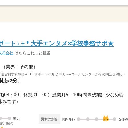
ポート♪.+＊大手エンタメ×学校事務サポ★
株式会社
はたらこねっと担当
（業界：その他）
通信制学校事務＋TELサポート＠月収28万～●コールセンターからの問合せ対応...
（徒歩2分）
0（実働08：00、休憩01：00）残業月5～10時間※残業は少なめ◎
お休みです♪
男女の割合