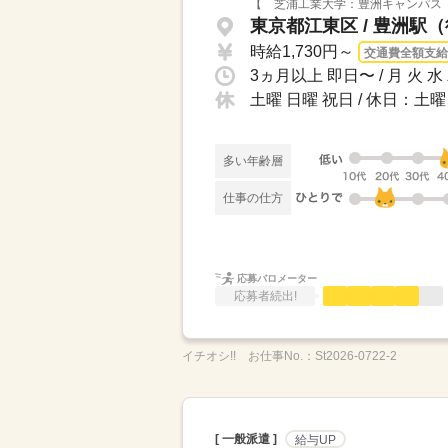
【 芝浦工業大学：豊洲キャンパス 
東京都江東区 / 豊洲駅
時給1,730円～
交通費全額支給
3ヵ月以上 即日〜 / 月 火 
土曜 日曜 祝日 / 休日：
多い年齢層
仕事の仕方
応募バロメーター
応募者続出!
イチオシ!!
お仕事No.：
St2026-0722-2
[ 一般派遣 ]
給与UP