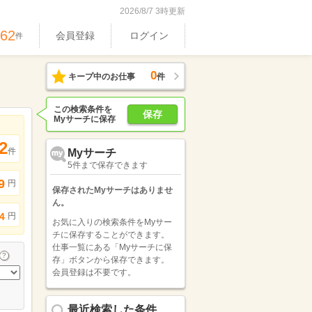
2026/8/7 3時更新
962
会員登録
ログイン
件
0
キープ中のお仕事
件
この検索条件を
保存
Myサーチに保存
2
件
Myサーチ
5件まで保存できます
9
円
保存されたMyサーチはありませ
ん。
円
4
お気に入りの検索条件をMyサー
チに保存することができます。
仕事一覧にある「Myサーチに保
存」ボタンから保存できます。
会員登録は不要です。
最近検索した条件