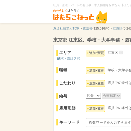
社員・派遣・パートのお仕事・求人情報を探すなら【はた
派遣社員求人TOP
>
東京都
(125,616件) >
江東区
(5,24
東京都 江東区、学校・大学事務・図
エリア
江東区
追加･変更
駅・沿線選択
職種
学校・大学事
追加･変更
こだわり
選択中の条件
追加･変更
給与
雇用形態
選択中の条件
追加･変更
キーワード