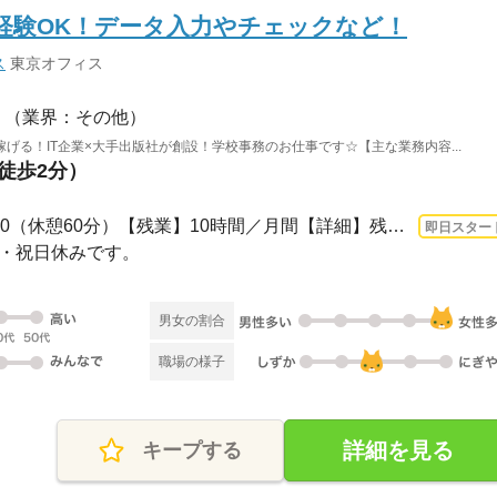
未経験OK！データ入力やチェックなど！
ス
東京オフィス
（業界：その他）
げる！IT企業×大手出版社が創設！学校事務のお仕事です☆【主な業務内容...
（徒歩2分）
長期 即日〜 / 9：00～18：00（休憩60分）【残業】10時間／月間【詳細】残業はほとん...
即日スター
曜日・祝日休みです。
男女の割合
職場の様子
詳細を見る
キープする