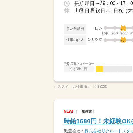
土曜 日曜 祝日 / 土日
多い年齢層
仕事の仕方
応募バロメーター
今が狙い目!
オススメ!
お仕事No.：
2605330
NEW!
[ 一般派遣 ]
時給1680円！未経験O
派遣会社：
株式会社リクルートスタ