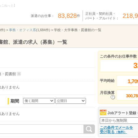
らこねっと】
正社員・契約社員・
83,828
218,
派遣のお仕事：
件
パート・アルバイト：
8件) >
事務・オフィス系
(1,684件) >
学校・大学事務・図書館の一覧
書館、派遣の求人（募集）一覧
この条件のお仕事件数
3
務・図書館
1,70
平均時給
はありません
月収換算
300,78
期間
Jobアラート登録
はありません
この条件でメールを
受け取る
（無料）