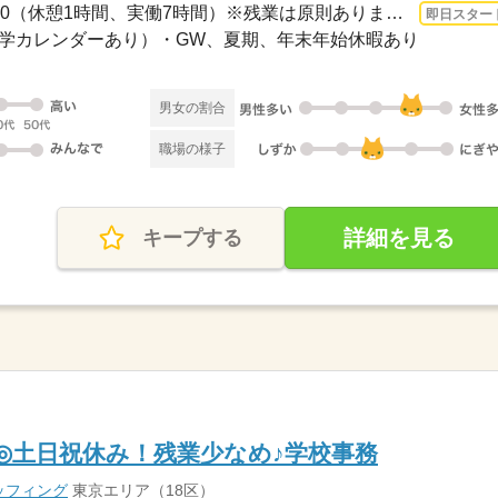
長期 即日〜 / 9：00～17：00（休憩1時間、実働7時間）※残業は原則ありません（発生時...
即日スター
祝（大学カレンダーあり）・GW、夏期、年末年始休暇あり
男女の割合
職場の様子
詳細を見る
キープする
K◎土日祝休み！残業少なめ♪学校事務
ッフィング
東京エリア（18区）