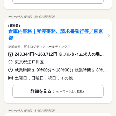
ハローワーク求人（掲載元：清水公共職業安定所）
正社員
倉庫内事務｜受渡事務、請求書発行等／東京
都
株式会社 富士ロジテックホールディングス
243,344円〜263,712円 ※フルタイム求人の場合は月額（換算額）、パート求人の場合は時間額を表示しています。
東京都江戸川区
就業時間１ 9時00分〜18時00分 就業時間２ 8時45分〜17時45分 就業時間３ 8時50分〜17時50分 就業時間に関する特記事項 ※配属先により就業時間は異なります。
土曜日，日曜日，祝日，その他
詳細を見る
（ハローワークより転載）
ハローワーク求人（掲載元：木場公共職業安定所）