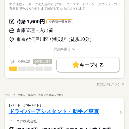
大手通信メーカーで法人企業向けのレンタルスマートフォン・タブレットの
在庫管理をおまかせします経験ゼロから始められます！…
1,600円
時給
交通費一部支給
倉庫管理・入出荷
東京都江戸川区 / 潮見駅（徒歩10分）
詳細を開く
職種/応募資格
お仕事の特徴
給与/時間/休日
応募状況
今が狙い目！
キープする
倉庫管理・入出荷
職種
低い
高い
多い年齢層
大手通信メーカーで法人企業向けの レンタルスマートフォン・
タブレットの在庫管理をおまかせします 経験ゼロから始められ
株式会社グランド
男性
女性
男女の割合
職種/応募資格
お仕事の特徴
給与/時間/休日
ます！用語がわからなくても大丈夫 先輩スタッフが丁寧にサポ
続きを読む
ート！ 各担当に分かれてチームで協力し合うお仕事です <具体
ハローワーク求人（掲載元：広島公共職業安定所）
的には…> ・スマホやタブレットの登録 ・数や在庫の管理、手
続きを読む
ひとりで
みんなで
仕事の仕方
倉庫管理・入出荷
職種
配や調整 ・会社ごとに端末の数や在庫の管理 ・別の拠点と情報
低い
高い
多い年齢層
パート・アルバイト
IT・通信関連
業界
を共有・確認 （専用ツールメイン、電話・メールの場合あり）
大手通信メーカーで法人企業向けの レンタルスマートフォン・
ドライバーアシスタント・助手／東京
・会社に渡す端末の手配や、返却端末の管理・調整 ・代理店向
しずか
にぎやか
応募資格
職場の様子
タブレットの在庫管理をおまかせします 経験ゼロから始められ
け端末の入庫・振り分け・登録 （簡単なPC入力とデータチェッ
男性
女性
男女の割合
ます！用語がわからなくても大丈夫 先輩スタッフが丁寧にサポ
ハーコブ株式会社
◎経験不問！未経験者歓迎 ＊PCの基本操作（簡単な入力・デー
クが中心） ・その他付帯作業 ＊変更の範囲：会社の定める業務
続きを読む
ート！ 各担当に分かれてチームで協力し合うお仕事です <具体
タチェック）ができればOK ＼こんな方におすすめ／ チームで