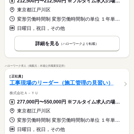
212,500円〜212,500円 ※フルタイム求人の場合は月額（換算額）、パート求人の場合は時間額を表示しています。
未経験でも高時給で稼げる◎座り作業中心◎残業ほぼなし×土日
的には…> ・スマホやタブレットの登録 ・数や在庫の管理、手
続きを読む
協力しながらコツコツ作業するのが好き 座り仕事が好き 長期で
ひとりで
みんなで
仕事の仕方
祝休み◎冷暖房完備でいつでも快適◎休憩室には電子レンジ・
配や調整 ・会社ごとに端末の数や在庫の管理 ・別の拠点と情報
安定して働きたい 未経験から事務・管理業務にチャレンジした
東京都江戸川区
IT・通信関連
業界
自動販売機完備！制服指定なし！ロッカーあり！◎潮見駅から
を共有・確認 （専用ツールメイン、電話・メールの場合あり）
い 20代、30代男女活躍中
続きを読む
徒歩10分で通勤ラクチン◎
・会社に渡す端末の手配や、返却端末の管理・調整 ・代理店向
変形労働時間制 変形労働時間制の単位 １年単位 就業時間１ 8時30分〜17時30分
しずか
にぎやか
応募資格
職場の様子
け端末の入庫・振り分け・登録 （簡単なPC入力とデータチェッ
◎経験不問！未経験者歓迎 ＊PCの基本操作（簡単な入力・デー
日曜日，祝日，その他
クが中心） ・その他付帯作業 ＊変更の範囲：会社の定める業務
時給 1,600円
給与
タチェック）ができればOK ＼こんな方におすすめ／ チームで
詳しい募集要項をすべて見る
お仕事の特徴
未経験でも高時給で稼げる◎座り作業中心◎残業ほぼなし×土日
協力しながらコツコツ作業するのが好き 座り仕事が好き 長期で
≪給与備考≫
祝休み◎冷暖房完備でいつでも快適◎休憩室には電子レンジ・
働く人の待遇向上
詳細を見る
安定して働きたい 未経験から事務・管理業務にチャレンジした
（ハローワークより転載）
月収例：250,000円
自動販売機完備！制服指定なし！ロッカーあり！◎潮見駅から
い 20代、30代男女活躍中
続きを読む
（実働7.5h×20日＋残業5hの場合）
高収入
徒歩10分で通勤ラクチン◎
応募する
基本特徴
時給 1,600円
給与
ハローワーク求人（掲載元：木場公共職業安定所）
未経験OK
長期
20代活躍
30代活躍
期間・時間
続きを読む
詳しい募集要項をすべて見る
≪給与備考≫
9：00～17：30（日勤） ＊実働7.5時間/休憩60分 ≪待遇・福利
募集条件
働く人の待遇向上
正社員
基本特徴
高収入
月収例：250,000円
厚生≫ ■各種社会保険完備 ■交通費規定内支給 ■年次有給休暇 ■
工事現場のリーダー（施工管理の見習い）
交通費
即日スタート
外国人/留学生
募集条件
WEB登録
（実働7.5h×20日＋残業5hの場合）
未経験OK
20代活躍
30代活躍
制服指定なし ■冷暖房完備 ■ロッカー完備 ■同棟に休憩室あり
応募する
（電子レンジ・自動販売機完備） ■駐輪場あり（自転車、バイク
交通費
即日スタート
外国人/留学生
WEB登録
株式会社Ａ－ＹＵ
就業時間・曜日
通勤OK）
続きを読む
就業時間・曜日
働き方・環境
残10未満
土日祝休
残10未満
土日祝休
277,000円〜550,000円 ※フルタイム求人の場合は月額（換算額）、パート求人の場合は時間額を表示しています。
長期
期間・時間
続きを読む
大手企業
社会保険制度
服装自由
バイク自転車
働き方・環境
9：00～17：30（日勤） ＊実働7.5時間/休憩60分 ≪待遇・福利
東京都江戸川区
活かせるスキル
Word
Excel
土曜 日曜 祝日
休日・休暇
厚生≫ ■各種社会保険完備 ■交通費規定内支給 ■年次有給休暇 ■
大手企業
社会保険制度
服装自由
バイク自転車
変形労働時間制 変形労働時間制の単位 １年単位 就業時間１ 9時00分〜18時00分
制服指定なし ■冷暖房完備 ■ロッカー完備 ■同棟に休憩室あり
他会社カレンダーによる
（電子レンジ・自動販売機完備） ■駐輪場あり（自転車、バイク
活かせるスキル
日曜日，祝日，その他
通勤OK）
続きを読む
＊月稼働20日/年間休日120日