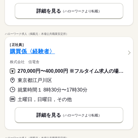
Word
Excel
＊年次有給休暇
詳細を見る
（ハローワークより転載）
土曜 日曜 祝日
休日・休暇
他会社カレンダーによる
ハローワーク求人（掲載元：木場公共職業安定所）
＊月稼働20日/年間休日120日
＊年次有給休暇
正社員
購買係〈経験者〉
株式会社 信電舎
270,000円〜400,000円 ※フルタイム求人の場合は月額（換算額）、パート求人の場合は時間額を表示しています。
東京都江戸川区
就業時間１ 8時30分〜17時30分
土曜日，日曜日，その他
詳細を見る
（ハローワークより転載）