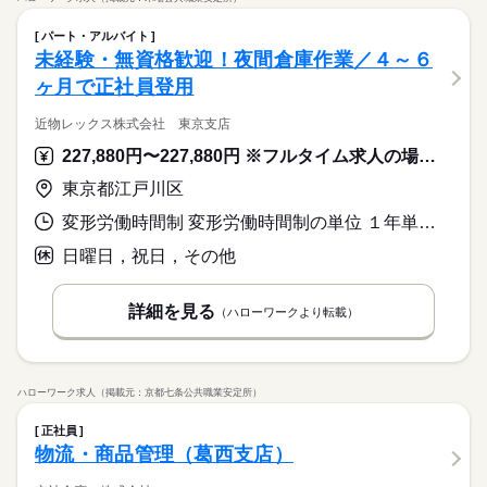
パート・アルバイト
未経験・無資格歓迎！夜間倉庫作業／４～６
ヶ月で正社員登用
近物レックス株式会社 東京支店
227,880円〜227,880円 ※フルタイム求人の場合は月額（換算額）、パート求人の場合は時間額を表示しています。
東京都江戸川区
変形労働時間制 変形労働時間制の単位 １年単位 就業時間１ 21時00分〜6時00分 又は 23時00分〜8時00分の時間の間の8時間程度 就業時間に関する特記事項 ＊年間変形労働時間制
日曜日，祝日，その他
詳細を見る
（ハローワークより転載）
ハローワーク求人（掲載元：京都七条公共職業安定所）
正社員
物流・商品管理（葛西支店）