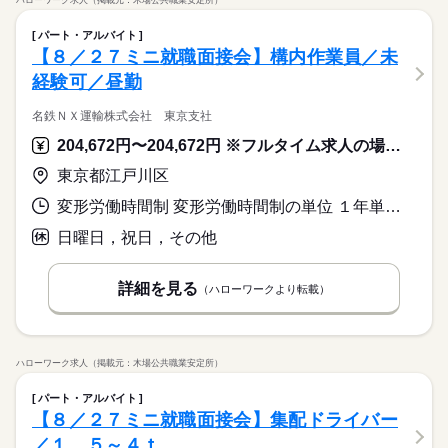
ハローワーク求人（掲載元：木場公共職業安定所）
パート・アルバイト
【８／２７ミニ就職面接会】構内作業員／未
経験可／昼勤
名鉄ＮＸ運輸株式会社 東京支社
204,672円〜204,672円 ※フルタイム求人の場合は月額（換算額）、パート求人の場合は時間額を表示しています。
東京都江戸川区
変形労働時間制 変形労働時間制の単位 １年単位 就業時間１ 10時00分〜19時00分 就業時間２ 13時00分〜22時00分
日曜日，祝日，その他
詳細を見る
（ハローワークより転載）
ハローワーク求人（掲載元：木場公共職業安定所）
パート・アルバイト
【８／２７ミニ就職面接会】集配ドライバー
／１．５～４ｔ