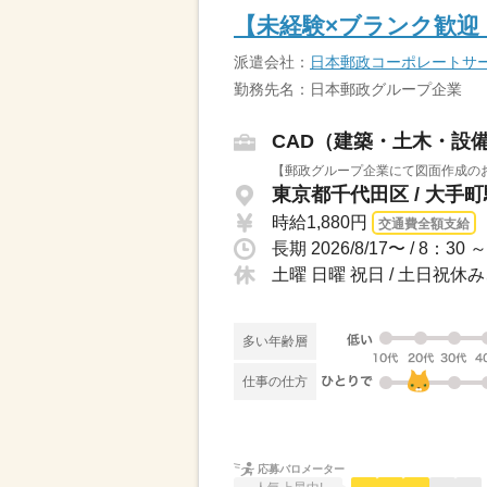
【未経験×ブランク歓迎！
派遣会社：
日本郵政コーポレートサ
勤務先名：日本郵政グループ企業
CAD（建築・土木・設
【郵政グループ企業にて図面作成のお
東京都千代田区 / 大手
時給1,880円
交通費全額支給
土曜 日曜 祝日 / 土日祝
多い年齢層
仕事の仕方
応募バロメーター