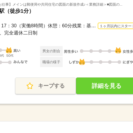
仕事】メインは郵便局や共同住宅の図面の新規作成♪＜業務詳細＞■図面の...
町駅（徒歩1分）
長期 2026/8/17〜 / 8：30 ～ 17：30（実働8時間）休憩：60分残業：基本なし ※竣工...
１ヶ月以内にスター
休み、完全週休二日制
男女の割合
職場の様子
詳細を見る
キープする