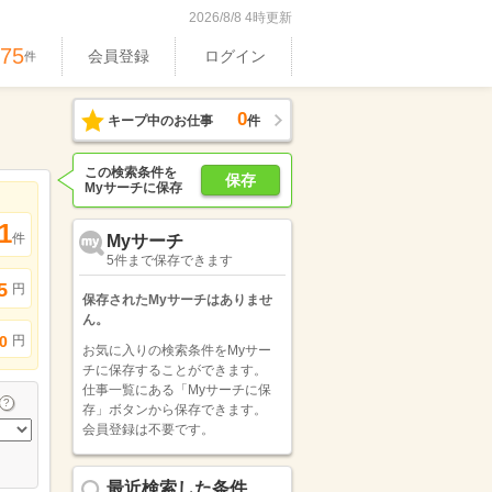
2026/8/8 4時更新
975
会員登録
ログイン
件
0
キープ中のお仕事
件
この検索条件を
保存
Myサーチに保存
1
件
Myサーチ
5件まで保存できます
5
円
保存されたMyサーチはありませ
ん。
円
0
お気に入りの検索条件をMyサー
チに保存することができます。
仕事一覧にある「Myサーチに保
存」ボタンから保存できます。
会員登録は不要です。
最近検索した条件