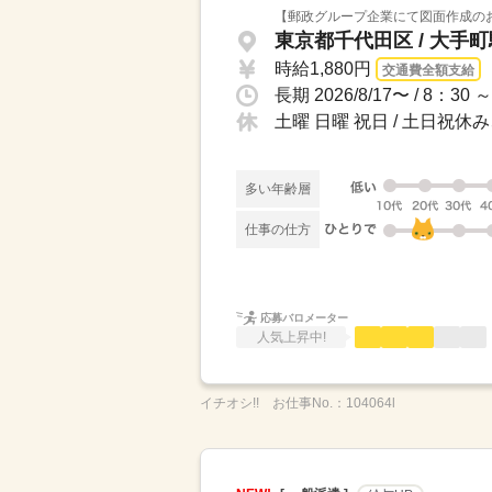
【郵政グループ企業にて図面作成のお
東京都千代田区 / 大手
時給1,880円
交通費全額支給
土曜 日曜 祝日 / 土日祝
多い年齢層
仕事の仕方
応募バロメーター
人気上昇中!
イチオシ!!
お仕事No.：
104064l