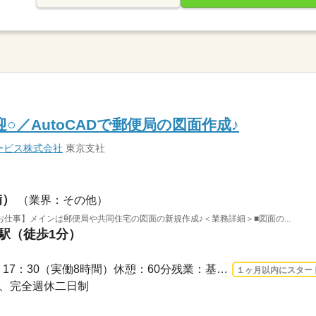
○／AutoCADで郵便局の図面作成♪
ービス株式会社
東京支社
備）
（業界：その他）
仕事】メインは郵便局や共同住宅の図面の新規作成♪＜業務詳細＞■図面の...
町駅（徒歩1分）
長期 2026/8/10〜 / 8：30 ～ 17：30（実働8時間）休憩：60分残業：基本なし ※竣工...
１ヶ月以内にスター
休み、完全週休二日制