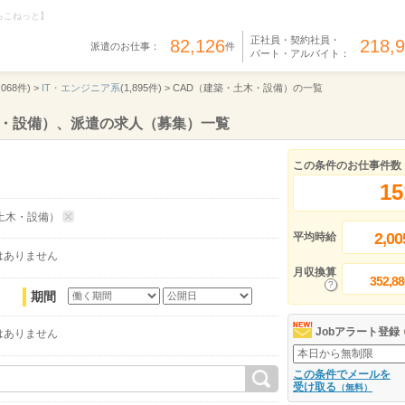
らこねっと】
正社員・契約社員・
82,126
218,
派遣のお仕事：
件
パート・アルバイト：
,068件) >
IT・エンジニア系
(1,895件) >
CAD（建築・土木・設備）の一覧
木・設備）、派遣の求人（募集）一覧
この条件のお仕事件数
15
土木・設備）
2,00
平均時給
はありません
月収換算
352,88
期間
Jobアラート登録
はありません
この条件でメールを
受け取る
（無料）