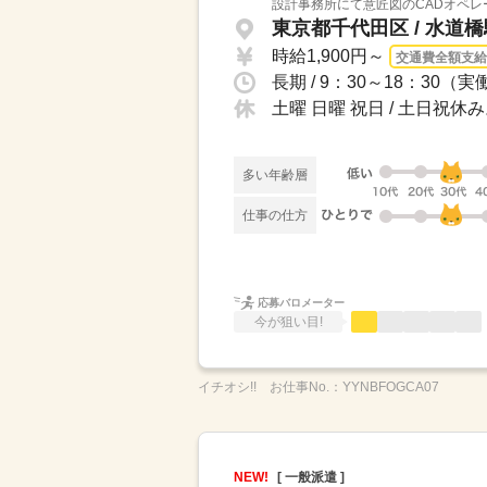
設計事務所にて意匠図のCADオペレ
東京都千代田区 / 水道
時給1,900円～
交通費全額支給
長期 / 9：30～18：3
土曜 日曜 祝日 / 土日
多い年齢層
仕事の仕方
応募バロメーター
今が狙い目!
イチオシ!!
お仕事No.：
YYNBFOGCA07
NEW!
[ 一般派遣 ]