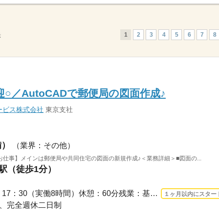
1
2
3
4
5
6
7
8
示
○／AutoCADで郵便局の図面作成♪
ービス株式会社
東京支社
備）
（業界：その他）
仕事】メインは郵便局や共同住宅の図面の新規作成♪＜業務詳細＞■図面の...
町駅（徒歩1分）
長期 2026/8/10〜 / 8：30 ～ 17：30（実働8時間）休憩：60分残業：基本なし ※竣工...
１ヶ月以内にスター
休み、完全週休二日制