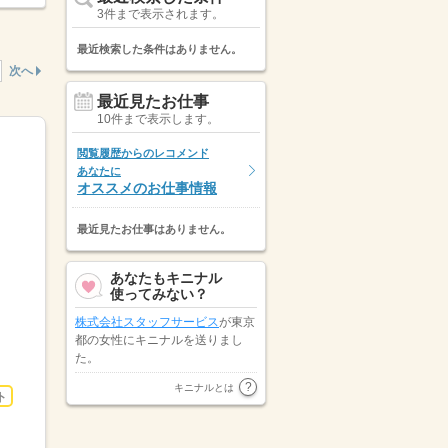
3件まで表示されます。
最近検索した条件はありません。
次へ
最近見たお仕事
10件まで表示します。
閲覧履歴からのレコメンド
あなたに
オススメのお仕事情報
最近見たお仕事はありません。
あなたもキニナル
使ってみない？
株式会社スタッフサービス
が東京
都の女性にキニナルを送りまし
た。
東京都の女性が
ピックル株式会社
キニナルとは
ト
にキニナルを送りました。