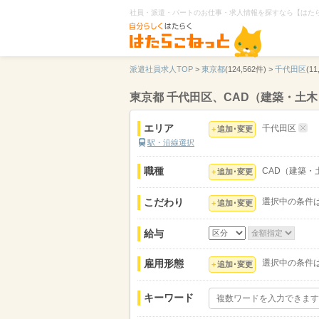
社員・派遣・パートのお仕事・求人情報を探すなら【はた
派遣社員求人TOP
>
東京都
(124,562件) >
千代田区
(11
東京都 千代田区、CAD（建築・土
エリア
千代田区
追加･変更
駅・沿線選択
職種
CAD（建築・
追加･変更
こだわり
選択中の条件
追加･変更
給与
雇用形態
選択中の条件
追加･変更
キーワード