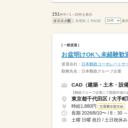
151
件中 / 1～20件を表示
表
オススメ順
新着順
時給順
[ 一般派遣 ]
お盆明けOK＼未経験歓迎
派遣会社：
日本郵政コーポレートサ
勤務先名：日本郵政グループ企業
CAD（建築・土木・設
【郵政グループ企業にて図面作成のお
東京都千代田区 / 大手
時給1,880円
交通費全額支給
土曜 日曜 祝日 / 土日祝