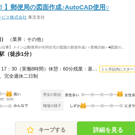
】郵便局の図面作成♪AutoCAD使用○
ービス株式会社
東京支社
備）
（業界：その他）
仕事】メインは郵便局や共同住宅の図面の新規作成♪＜業務詳細＞■図面の...
町駅（徒歩1分）
長期 2026/8/17〜 / 8：30 ～ 17：30（実働8時間）休憩：60分残業：基本なし ※竣工...
１ヶ月以内にスター
休み、完全週休二日制
男女の割合
職場の様子
詳細を見る
キープする