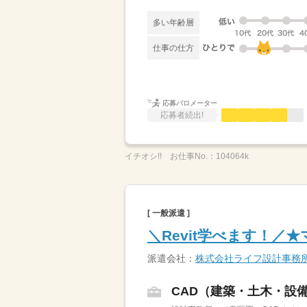
多い年齢層
仕事の仕方
応募バロメーター
応募者続出!
イチオシ!!
お仕事No.：
104064k
[ 一般派遣 ]
＼Revit学べます！
派遣会社：
株式会社ライフ設計事務
CAD（建築・土木・設