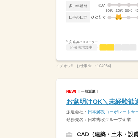
多い年齢層
仕事の仕方
応募バロメーター
応募者増加中!
イチオシ!!
お仕事No.：
104064j
NEW!
[ 一般派遣 ]
お盆明けOK＼未経験歓迎
派遣会社：
日本郵政コーポレートサ
勤務先名：日本郵政グループ企業
CAD（建築・土木・設