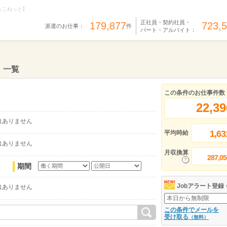
らこねっと】
正社員・契約社員・
179,877
723,
派遣のお仕事：
件
パート・アルバイト：
）一覧
この条件のお仕事件数
22,39
はありません
1,63
平均時給
はありません
月収換算
287,05
期間
Jobアラート登録
はありません
この条件でメールを
受け取る
（無料）