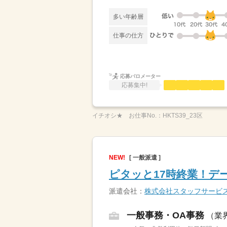
多い年齢層
仕事の仕方
応募バロメーター
応募集中!
イチオシ★
お仕事No.：
HKTS39_23区
NEW!
[ 一般派遣 ]
ピタッと17時終業！デ
派遣会社：
株式会社スタッフサービ
一般事務・OA事務
（業