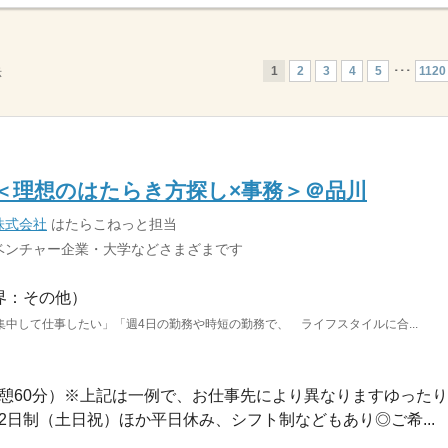
1
2
3
4
5
･･･
1120
示
＜理想のはたらき方探し×事務＞＠品川
株式会社
はたらこねっと担当
ベンチャー企業・大学などさまざまです
界：その他）
中して仕事したい」「週4日の勤務や時短の勤務で、 ライフスタイルに合...
0（休憩60分）※上記は一例で、お仕事先により異なりますゆったり..
週休2日制（土日祝）ほか平日休み、シフト制などもあり◎ご希...