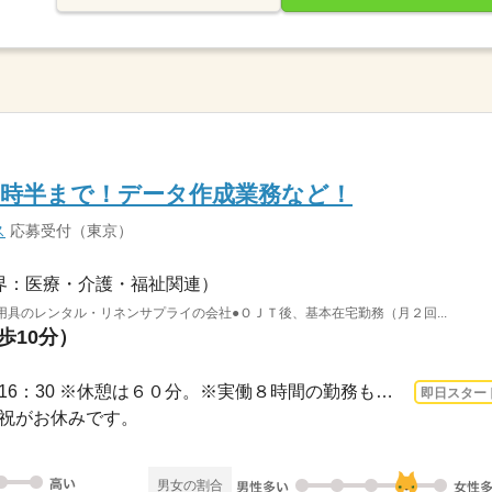
16時半まで！データ作成業務など！
ス
応募受付（東京）
界：医療・介護・福祉関連）
用具のレンタル・リネンサプライの会社●ＯＪＴ後、基本在宅勤務（月２回...
歩10分）
3ヵ月以上 即日〜 / 9：00～16：30 ※休憩は６０分。※実働８時間の勤務も相談可能です...
即日スター
日・祝がお休みです。
男女の割合