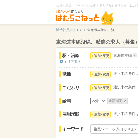
社員・派遣・パートのお仕事・求人情報を探すなら【はた
派遣社員求人TOP
>
東海道本線の一覧
東海道本線沿線、派遣の求人（募集
駅・沿線
東海道本線
追加･変更
エリア選択
職種
選択中の条件
追加･変更
こだわり
選択中の条件
追加･変更
給与
雇用形態
選択中の条件
追加･変更
キーワード