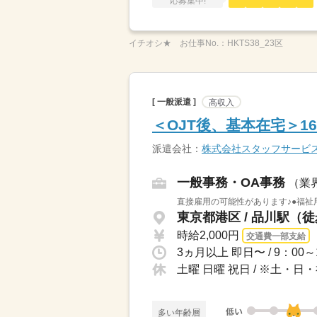
応募集中!
イチオシ★
お仕事No.：
HKTS38_23区
[ 一般派遣 ]
高収入
＜OJT後、基本在宅＞
派遣会社：
株式会社スタッフサービ
一般事務・OA事務
（業
直接雇用の可能性があります♪●福祉
東京都港区 / 品川駅（徒
時給2,000円
交通費一部支給
土曜 日曜 祝日 / ※土・
多い年齢層