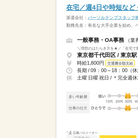
在宅／週4日や時短など
派遣会社：
パーソルテンプスタッフ
勤務先名：有名な大手企業を始め、
一般事務・OA事務
（業
＼理想のはたらき方を★／「在宅で集
東京都千代田区 / 東京駅
時給1,800円
交通費全額支給
長期 / 09：00～18：0
土曜 日曜 祝日 / ＊完全
多い年齢層
仕事の仕方
応募バロメーター