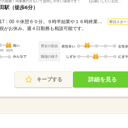
での勤務！同業務の方もいて質問しやすい環境です！ 【お願いしたいお仕...
梅田駅（徒歩6分）
3ヵ月以上 即日〜 / 9：00～17：00 ※休憩６０分。９時半始業や１６時終業など時短勤務...
即日スター
・日・祝がお休み。週４日勤務も相談可能です。
男女の割合
職場の様子
詳細を見る
キープする