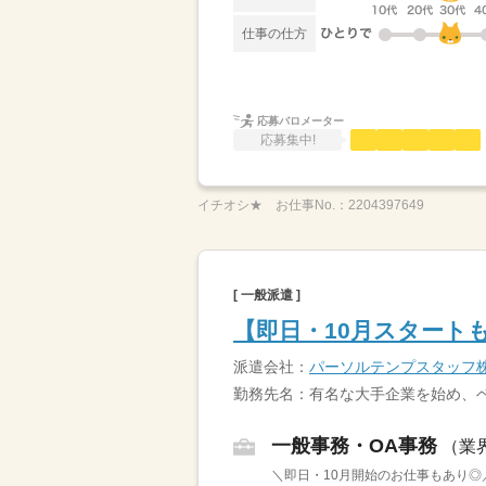
仕事の仕方
応募バロメーター
応募集中!
イチオシ★
お仕事No.：
2204397649
[ 一般派遣 ]
【即日・10月スタート
派遣会社：
パーソルテンプスタッフ
勤務先名：有名な大手企業を始め、
一般事務・OA事務
（業
＼即日・10月開始のお仕事もあり◎