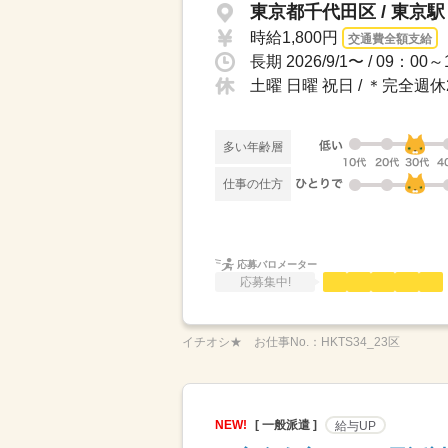
東京都千代田区 / 東京駅
時給1,800円
交通費全額支給
土曜 日曜 祝日 / ＊完全
多い年齢層
仕事の仕方
応募バロメーター
応募集中!
イチオシ★
お仕事No.：
HKTS34_23区
NEW!
[ 一般派遣 ]
給与UP