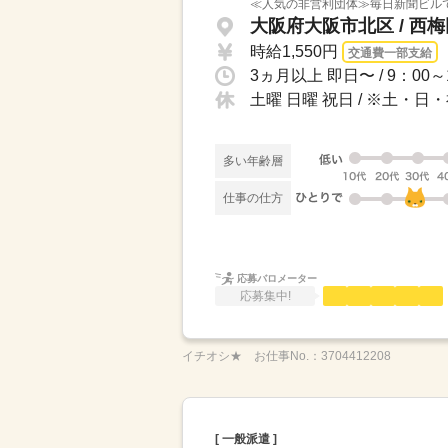
≪人気の非営利団体≫毎日新聞ビル
大阪府大阪市北区 / 西
時給1,550円
交通費一部支給
土曜 日曜 祝日 / ※土
多い年齢層
仕事の仕方
応募バロメーター
応募集中!
イチオシ★
お仕事No.：
3704412208
[ 一般派遣 ]