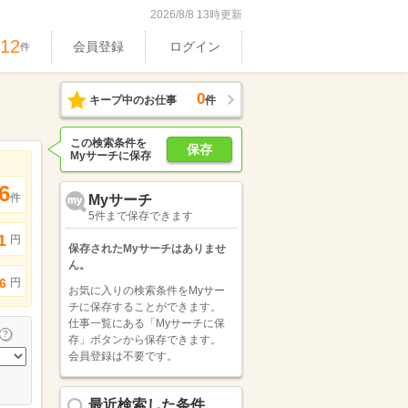
2026/8/8 13時更新
512
会員登録
ログイン
件
0
キープ中のお仕事
件
この検索条件を
保存
Myサーチに保存
6
件
Myサーチ
5件まで保存できます
1
円
保存されたMyサーチはありませ
ん。
円
6
お気に入りの検索条件をMyサー
チに保存することができます。
仕事一覧にある「Myサーチに保
存」ボタンから保存できます。
会員登録は不要です。
最近検索した条件