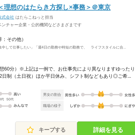
＜理想のはたらき方探し×事務＞＠東京
株式会社
はたらこねっと担当
ベンチャー企業・公的機関などさまざまです
界：その他）
中して仕事したい」「週4日の勤務や時短の勤務で、 ライフスタイルに合...
0（休憩60分）※上記は一例で、お仕事先により異なりますゆったり..
週休2日制（土日祝）ほか平日休み、シフト制などもあり◎ご希...
男女の割合
職場の様子
詳細を見る
キープする