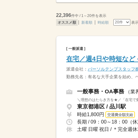
22,396
件中 / 1～20件を表示
表
オススメ順
新着順
時給順
[ 一般派遣 ]
在宅／週4日や時短など
派遣会社：
パーソルテンプスタッフ
勤務先名：有名な大手企業を始め、
一般事務・OA事務
（業
＼理想のはたらき方を★／「在宅で集
東京都港区 / 品川駅
時給1,800円
交通費全額支給
長期 / 09：00～18：0
土曜 日曜 祝日 / ＊完全