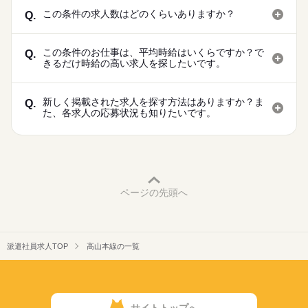
この条件の求人数はどのくらいありますか？
Q.
この条件のお仕事は、平均時給はいくらですか？で
Q.
きるだけ時給の高い求人を探したいです。
新しく掲載された求人を探す方法はありますか？ま
Q.
た、各求人の応募状況も知りたいです。
ページの先頭へ
派遣社員求人TOP
高山本線の一覧