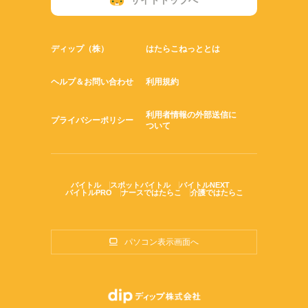
サイトトップへ
ディップ（株）
はたらこねっととは
ヘルプ＆お問い合わせ
利用規約
利用者情報の外部送信に
プライバシーポリシー
ついて
バイトル
スポットバイトル
バイトルNEXT
バイトルPRO
ナースではたらこ
介護ではたらこ
パソコン表示画面へ