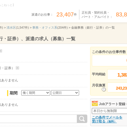
らこねっと】
正社員・契約社員・
23,407
83,
派遣のお仕事：
件
パート・アルバイト：
件) >
清水区
(1,547件) >
事務・オフィス系
(204件) >
金融事務（銀行・証券）の一覧
行・証券）、派遣の求人（募集）一覧
この条件のお仕事件数
行・証券）
1,38
平均時給
はありません
月収換算
243,23
期間
Jobアラート登録
はありません
この条件でメールを
受け取る
（無料）