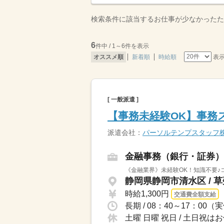
検索条件に該当するお仕事が少なかったた
6
件中 / 1～6件を表示
表
オススメ順
新着順
時給順
[ 一般派遣 ]
【事務未経験OK】事務
派遣会社：
パーソルテンプスタッフ
金融事務（銀行・証券）
《金融業界》未経験OK！知識不要♪
静岡県静岡市清水区 / 
時給1,300円
交通費全額支給
長期 / 08：40～17：0
土曜 日曜 祝日 / 土日祝は