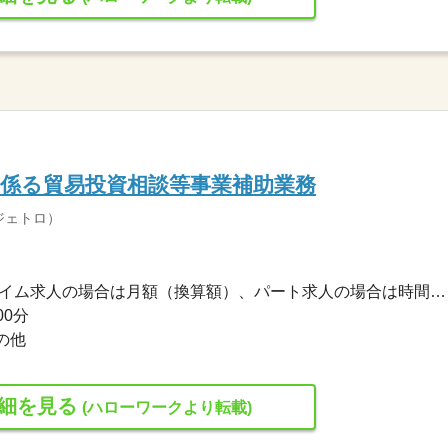
係る貿易投資相談等事業補助業務
ジェトロ）
1,700円〜1,700円 ※フルタイム求人の場合は月額（換算額）、パート求人の場合は時間額を表示しています。
00分
の他
細を見る
(ハローワークより転載)