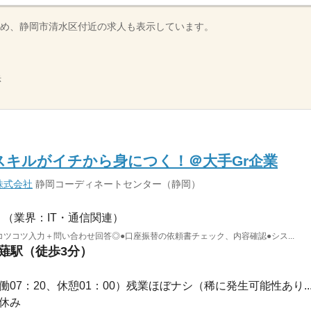
め、静岡市清水区付近の求人も表示しています。
示
スキルがイチから身につく！＠大手Gr企業
株式会社
静岡コーディネートセンター（静岡）
（業界：IT・通信関連）
コツコツ入力＋問い合わせ回答◎●口座振替の依頼書チェック、内容確認●シス...
草薙駅（徒歩3分）
0（実働07：20、休憩01：00）残業ほぼナシ（稀に発生可能性あり..
お休み