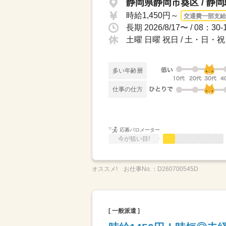
静岡県静岡市葵区 / 静
時給1,450円～
交通費一部支給
土曜 日曜 祝日 / 土・日
多い年齢層
仕事の仕方
応募バロメーター
今が狙い目!
オススメ!
お仕事No.：
D260700545D
[ 一般派遣 ]