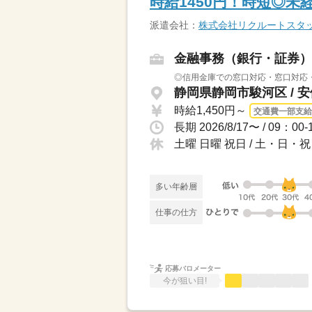
時給1450円！時短◎未
派遣会社：
株式会社リクルートスタッ
金融事務（銀行・証券）
◎信用金庫での窓口対応・窓口対応・
静岡県静岡市駿河区 / 
時給1,450円～
交通費一部支給
土曜 日曜 祝日 / 土・日
多い年齢層
仕事の仕方
応募バロメーター
今が狙い目!