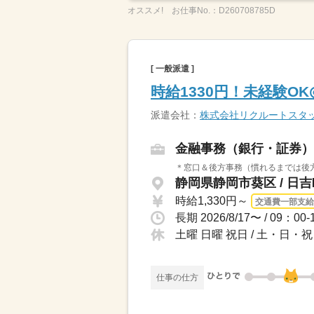
オススメ!
お仕事No.：
D260708785D
[ 一般派遣 ]
時給1330円！未経験O
派遣会社：
株式会社リクルートスタッ
金融事務（銀行・証券）
＊窓口＆後方事務（慣れるまでは後方
静岡県静岡市葵区 / 日
時給1,330円～
交通費一部支給
土曜 日曜 祝日 / 土・日
仕事の仕方