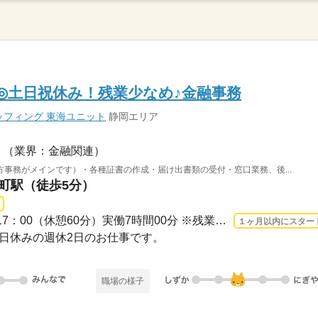
K◎土日祝休み！残業少なめ♪金融事務
フィング 東海ユニット
静岡エリア
（業界：金融関連）
事務がメインです）・各種証書の作成・届け出書類の受付・窓口業務、後...
吉町駅（徒歩5分）
長期 2026/8/17〜 / 09：00-17：00（休憩60分）実働7時間00分 ※残業時間：月0時間～3...
１ヶ月以内にスター
・祝日休みの週休2日のお仕事です。
職場の様子