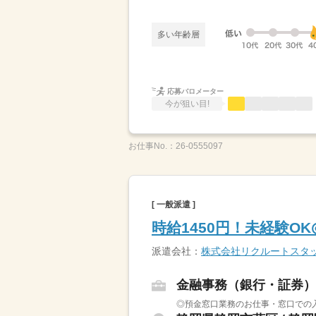
多い年齢層
応募バロメーター
今が狙い目!
お仕事No.：
26-0555097
[ 一般派遣 ]
時給1450円！未経験O
派遣会社：
株式会社リクルートスタッ
金融事務（銀行・証券）
◎預金窓口業務のお仕事・窓口での入