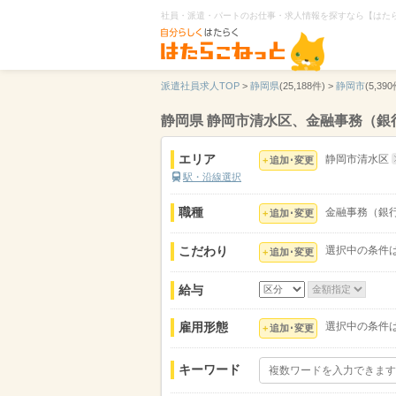
社員・派遣・パートのお仕事・求人情報を探すなら【はた
派遣社員求人TOP
>
静岡県
(25,188件) >
静岡市
(5,390
静岡県 静岡市清水区、金融事務（銀
エリア
静岡市清水区
追加･変更
駅・沿線選択
職種
金融事務（銀
追加･変更
こだわり
選択中の条件
追加･変更
給与
雇用形態
選択中の条件
追加･変更
キーワード