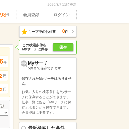
2026/8/7 11時更新
898
会員登録
ログイン
件
0
キープ中のお仕事
件
この検索条件を
保存
Myサーチに保存
6
件
Myサーチ
5件まで保存できます
2
円
保存されたMyサーチはありませ
ん。
円
2
お気に入りの検索条件をMyサー
チに保存することができます。
仕事一覧にある「Myサーチに保
存」ボタンから保存できます。
会員登録は不要です。
最近検索した条件