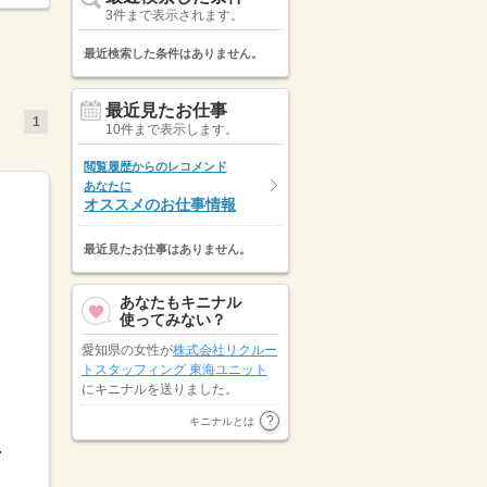
3件まで表示されます。
最近検索した条件はありません。
最近見たお仕事
1
10件まで表示します。
閲覧履歴からのレコメンド
あなたに
オススメのお仕事情報
最近見たお仕事はありません。
あなたもキニナル
使ってみない？
愛知県の女性が
株式会社リクルー
トスタッフィング 東海ユニット
にキニナルを送りました。
愛知県の女性が
株式会社リクルー
キニナルとは
トスタッフィング 東海ユニット
.
にキニナルを送りました。