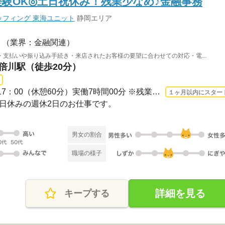
経験OK◎土日祝休み！残業少なめ♪金融事務
フィング 東海ユニット
静岡エリア
（業界：金融関連）
支払いや振り込み手続き・来店されたお客様の要望に合わせての対応・電...
安倍川駅（徒歩20分）
長期 2026/8/17〜 / 09：00-17：00（休憩60分）実働7時間00分 ※残業時間：月0時間～5...
１ヶ月以内にスター
・祝日休みの週休2日のお仕事です。
男女の割合
職場の様子
詳細を見る
キープする