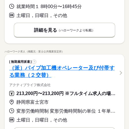
いろ～んな種類のお仕事があるので きっとあなたに合った職種
続きを読む
続きを読む
元で働きたい方にもおすすめ◎
休日・休暇
が見つかるはず！ じっくりお話して一緒に ピッタリの配属先を
資格支援
就業時間１ 8時00分〜16時45分
禁煙・分煙
バイク自転車
車OK
応募資格
探していきましょう。
＜年間休日125日＞ ◆完全週休2日制（土日休み） ◆祝日 ◆年
ルーティン
英語不要
PC不要
電話なし
＜工場でのお仕事が未経験の方も大歓迎！＞ ▼こんな方にピッ
土曜日，日曜日，その他
月給 192,000円～242,000円
給与
末年始休暇 ※上記は一例です。配属先により 当社の所定休日
タリ ・自然体の自分で働きたい ・正社員になって安定したい ・
詳しい募集要項をすべて見る
お仕事の特徴
3割以上が10～30代の女性！テクノ・サービスのお仕事は、華や
数と差がある場合は、 差分の調整を年末に行います。
モクモク作業に興味がある ・デスクワークより 体を動かして
【給与備考】
かな職場じゃないからこそ「黙々働きたい」や「見た目を気に
基本特徴
詳細を見る
働きたい ※定年制度あり（満60歳）
（ハローワークより転載）
◆時間外手当あり
せず通勤したい」という女性が多数活躍中。転勤がないので地
続きを読む
続きを読む
◆昇給あり（年1回）
無期派遣
未経験OK
新卒・第二
20代活躍
30代活躍
元で働きたい方にもおすすめ◎
応募する
募集条件
月給 192,000円～242,000円
給与
ハローワーク求人（掲載元：富士公共職業安定所）
大量募集
交通費
即日スタート
主婦・主夫
勤務時間
続きを読む
詳しい募集要項をすべて見る
【給与備考】
08：30～17：30
履歴書不要
WEB選考完結
基本特徴
無期雇用派遣
?
◆時間外手当あり
※上記はシフトの一例となります。
（派）パイプ加工機オペレーター及び付帯す
無期派遣
未経験OK
新卒・第二
20代活躍
30代活躍
就業時間・曜日
◆昇給あり（年1回）
業務上必要がある場合や
応募する
る業務（２交替）
募集条件
配属先の都合により、
残業なし
残10未満
残20未満
10時～出社
時間帯が変更となる場合があります。
大量募集
交通費
即日スタート
主婦・主夫
アクティブライフ株式会社
16時前退社
土日祝休
勤務時間
続きを読む
履歴書不要
WEB選考完結
213,200円〜213,200円 ※フルタイム求人の場合は月額（換算額）、パート求人の場合は時間額を表示しています。
働き方・環境
08：30～17：30
就業時間・曜日
休日・休暇
※上記はシフトの一例となります。
ブランクOK
産休・育休
社会保険制度
研修制度
静岡県富士宮市
残業なし
残10未満
残20未満
10時～出社
業務上必要がある場合や
＜年間休日125日＞ ◆完全週休2日制（土日休み） ◆祝日 ◆年
資格支援
禁煙・分煙
バイク自転車
車OK
配属先の都合により、
変形労働時間制 変形労働時間制の単位 １年単位 就業時間１ 6時00分〜15時00分 就業時間２ 15時00分〜0時00分 就業時間に関する特記事項 （１）（２）の時間帯を１週間交替の勤務となります。
末年始休暇 ※上記は一例です。配属先により 当社の所定休日
16時前退社
土日祝休
時間帯が変更となる場合があります。
数と差がある場合は、 差分の調整を年末に行います。
働き方・環境
ルーティン
英語不要
PC不要
電話なし
土曜日，日曜日，その他
ブランクOK
産休・育休
社会保険制度
研修制度
続きを読む