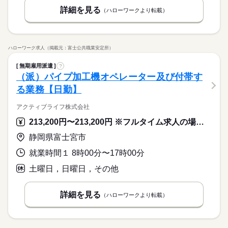
休日・休暇
資格支援
禁煙・分煙
バイク自転車
車OK
詳細を見る
（ハローワークより転載）
＜年間休日125日＞ ◆完全週休2日制（土日休み） ◆祝日 ◆年
ルーティン
英語不要
PC不要
電話なし
末年始休暇 ※上記は一例です。配属先により 当社の所定休日
数と差がある場合は、 差分の調整を年末に行います。
ハローワーク求人（掲載元：富士公共職業安定所）
続きを読む
無期雇用派遣
?
（派）パイプ加工機オペレーター及び付帯す
る業務【日勤】
アクティブライフ株式会社
213,200円〜213,200円 ※フルタイム求人の場合は月額（換算額）、パート求人の場合は時間額を表示しています。
静岡県富士宮市
就業時間１ 8時00分〜17時00分
土曜日，日曜日，その他
詳細を見る
（ハローワークより転載）