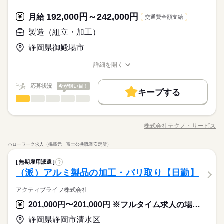
その他
業界
て還元します。土日祝休みでメリハリをつけながら安定して働
安にならないよう、 しっかりと時間をとって研修を行います。
続きを読む
資格支援
禁煙・分煙
バイク自転車
車OK
きな方 ・人見知りや話し下手な方も大丈夫です ※定年制度あり
続きを読む
き続けることができますよ。
休日・休暇
分からないことはすぐに聞ける 環境ですのでご安心ください。
192,000円～242,000円
応募資格
月給
（満60歳）
交通費全額支給
ルーティン
英語不要
PC不要
電話なし
＜年間休日125日＞ ◆完全週休2日制（土日休み） ◆祝日 ◆年
＼履歴書・職務経歴書は必要なし／ ◆転職回数・ブランク・社
製造（組立・加工）
月給 192,000円～242,000円
給与
末年始休暇 ※上記は一例です。配属先により 当社の所定休日
会人経験不問 ◆正社員デビュー大歓迎 フリーター・離職中・主
詳しい募集要項をすべて見る
お仕事の特徴
＼履歴書不要／コツコツ経験値を貯めるようなシンプル作業。
数と差がある場合は、 差分の調整を年末に行います。
静岡県御殿場市
婦（夫）の方も活躍中です ≪こんな方にぴったり≫ ・正社員と
【給与備考】
でも、その一つひとつを、私たちはしっかり評価＆お給料とし
基本特徴
して安定した働き方がしたい方 ・プラモデルや機械いじりが好
◆時間外手当あり
て還元します。土日祝休みでメリハリをつけながら安定して働
続きを読む
詳細を開く
きな方 ・人見知りや話し下手な方も大丈夫です ※定年制度あり
続きを読む
◆昇給あり（年1回）
無期派遣
未経験OK
新卒・第二
20代活躍
30代活躍
き続けることができますよ。
職種/応募資格
お仕事の特徴
給与/時間/休日
応募する
（満60歳）
募集条件
応募状況
今が狙い目！
キープする
月給 192,000円～242,000円
給与
大量募集
交通費
即日スタート
主婦・主夫
勤務時間
続きを読む
製造（組立・加工）
職種
詳しい募集要項をすべて見る
男性
女性
男女の割合
【給与備考】
08：30～17：30
履歴書不要
WEB選考完結
基本特徴
＼モノづくり業界でのお仕事／ 仕分けや梱包、包装といった か
◆時間外手当あり
※上記はシフトの一例となります。
んたんなお仕事などが中心。 （そのほか、組立や加工などもあ
無期派遣
未経験OK
新卒・第二
20代活躍
30代活躍
就業時間・曜日
◆昇給あり（年1回）
株式会社テクノ・サービス
ひとりで
みんなで
仕事の仕方
業務上必要がある場合や
職種/応募資格
お仕事の特徴
給与/時間/休日
ります！） 覚えやすいルーティンワークばかりなので 未経験の
応募する
募集条件
続きを読む
配属先の都合により、
残業なし
残10未満
残20未満
10時～出社
方もすぐに慣れていきますよ♪ ▼具体的にはこんな感じ！ ・部
ハローワーク求人（掲載元：富士公共職業安定所）
時間帯が変更となる場合があります。
大量募集
交通費
即日スタート
主婦・主夫
品を機械にセットしてボタン操作する ・製品に不備がないか目
続きを読む
しずか
にぎやか
16時前退社
土日祝休
職場の様子
勤務時間
続きを読む
製造（組立・加工）
職種
視でチェックする ・製品を仕分けたり、丁寧に包装する など、
男性
女性
男女の割合
履歴書不要
WEB選考完結
無期雇用派遣
?
その他
業界
いろ～んな種類のお仕事があるので きっとあなたに合った職種
働き方・環境
08：30～17：30
＼モノづくり業界でのお仕事／ 仕分けや梱包、包装といった か
（派）アルミ製品の加工・バリ取り【日勤】
就業時間・曜日
休日・休暇
が見つかるはず！ じっくりお話して一緒に ピッタリの配属先を
※上記はシフトの一例となります。
応募資格
んたんなお仕事などが中心。 （そのほか、組立や加工などもあ
ブランクOK
産休・育休
社会保険制度
研修制度
残業なし
残10未満
残20未満
10時～出社
探していきましょう。
ひとりで
みんなで
仕事の仕方
業務上必要がある場合や
ります！） 覚えやすいルーティンワークばかりなので 未経験の
＜年間休日125日＞ ◆完全週休2日制（土日休み） ◆祝日 ◆年
アクティブライフ株式会社
＜工場でのお仕事が未経験の方も大歓迎！＞ ▼こんな方にピッ
続きを読む
資格支援
禁煙・分煙
バイク自転車
車OK
配属先の都合により、
方もすぐに慣れていきますよ♪ ▼具体的にはこんな感じ！ ・部
末年始休暇 ※上記は一例です。配属先により 当社の所定休日
16時前退社
土日祝休
タリ ・自然体の自分で働きたい ・正社員になって安定したい ・
201,000円〜201,000円 ※フルタイム求人の場合は月額（換算額）、パート求人の場合は時間額を表示しています。
時間帯が変更となる場合があります。
3割以上が10～30代の女性！テクノ・サービスのお仕事は、華や
品を機械にセットしてボタン操作する ・製品に不備がないか目
続きを読む
数と差がある場合は、 差分の調整を年末に行います。
働き方・環境
ルーティン
英語不要
PC不要
電話なし
モクモク作業に興味がある ・デスクワークより 体を動かして
しずか
にぎやか
職場の様子
かな職場じゃないからこそ「黙々働きたい」や「見た目を気に
視でチェックする ・製品を仕分けたり、丁寧に包装する など、
働きたい ※定年制度あり（満60歳）
静岡県静岡市清水区
ブランクOK
産休・育休
社会保険制度
研修制度
その他
業界
せず通勤したい」という女性が多数活躍中。転勤がないので地