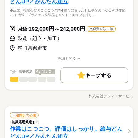
どんUP／かんたん組立
＼履歴書・職務経歴書は必要なし／ ◆転職回数・ブランク・社
続きを読む
がないかチェック ◎部品の加工 →部品をセットして機械のボ
会人経験不問 ◆正社員デビュー大歓迎 フリーター・離職中・主
＼未経験OK／「細かい作業が、わりと好きかも」応募の理由
◆組立・梱包などのこつこつ作業◆自分に合ったお仕事が見つかる≪具体的
タンを押す 他にも… ・座って出来る商品の仕分け ・手のひらサ
続きを読む
婦（夫）の方も活躍中です ≪こんな方にぴったり≫ ・正社員と
しずか
にぎやか
職場の様子
には 機械にプラスチック製品をセット・ボタンを押し…
は、それで十分。一人でもくもく、細かい作業に集中する時間
イズの部品の梱包 ・こつこつネジを回す などなど、たくさん。
して安定した働き方がしたい方 ・プラモデルや機械いじりが好
その他
業界
が好きな方にピッタリ。特別なスキルや経験はいりません。
あなたに合う職場を一緒に探します！
きな方 ・人見知りや話し下手な方も大丈夫です ※定年制度あり
続きを読む
192,000円～242,000円
応募資格
月給
（満60歳）
交通費全額支給
＼履歴書・職務経歴書は必要なし／ ◆転職回数・ブランク・社
製造（組立・加工）
お仕事の特徴
月給 192,000円～242,000円
給与
会人経験不問 ◆正社員デビュー大歓迎 フリーター・離職中・主
詳しい募集要項をすべて見る
＼未経験OK／「細かい作業が、わりと好きかも」応募の理由
基本特徴
静岡県裾野市
婦（夫）の方も活躍中です ≪こんな方にぴったり≫ ・正社員と
【給与備考】
は、それで十分。一人でもくもく、細かい作業に集中する時間
して安定した働き方がしたい方 ・プラモデルや機械いじりが好
◆時間外手当あり
無期派遣
未経験OK
新卒・第二
20代活躍
30代活躍
が好きな方にピッタリ。特別なスキルや経験はいりません。
詳細を開く
きな方 ・人見知りや話し下手な方も大丈夫です ※定年制度あり
続きを読む
◆昇給あり（年1回）
職種/応募資格
お仕事の特徴
給与/時間/休日
応募する
募集条件
（満60歳）
応募状況
今が狙い目！
大量募集
交通費
即日スタート
主婦・主夫
続きを読む
キープする
月給 192,000円～242,000円
給与
勤務時間
製造（組立・加工）
職種
詳しい募集要項をすべて見る
履歴書不要
WEB選考完結
男性
女性
男女の割合
基本特徴
【給与備考】
08：30～17：30
◆組立・梱包などのこつこつ作業 ◆自分に合ったお仕事が見つ
無期派遣
未経験OK
新卒・第二
20代活躍
30代活躍
就業時間・曜日
◆時間外手当あり
※上記はシフトの一例となります。
かる ≪具体的には≫ ・機械にプラスチック製品をセット ・ボタ
募集条件
◆昇給あり（年1回）
株式会社テクノ・サービス
ひとりで
みんなで
仕事の仕方
業務上必要がある場合や
残業なし
残10未満
職種/応募資格
残20未満
10時～出社
お仕事の特徴
給与/時間/休日
ンを押して、機械を動かす ・加工された製品を、丁寧に箱にし
応募する
続きを読む
配属先の都合により、
大量募集
交通費
即日スタート
主婦・主夫
まう など、シンプルなものがたくさん。 どれもすぐに覚えられ
16時前退社
土日祝休
時間帯が変更となる場合があります。
続きを読む
る内容です。 ご希望をお聞きし、 ぴったりなお仕事を一緒に見
続きを読む
しずか
にぎやか
履歴書不要
WEB選考完結
職場の様子
勤務時間
製造（組立・加工）
職種
つけます！ ＼未経験の方が活躍しています／ はじめての方が不
一週間以内公開
働き方・環境
男性
女性
男女の割合
就業時間・曜日
その他
業界
安にならないよう、 しっかりと時間をとって研修を行います。
08：30～17：30
無期雇用派遣
?
◆組立・梱包などのこつこつ作業 ◆自分に合ったお仕事が見つ
ブランクOK
産休・育休
社会保険制度
研修制度
残業なし
残10未満
残20未満
10時～出社
休日・休暇
分からないことはすぐに聞ける 環境ですのでご安心ください。
作業はこつこつ。評価はしっかり。給与どん
※上記はシフトの一例となります。
応募資格
かる ≪具体的には≫ ・機械にプラスチック製品をセット ・ボタ
ひとりで
みんなで
資格支援
禁煙・分煙
バイク自転車
車OK
仕事の仕方
業務上必要がある場合や
ンを押して、機械を動かす ・加工された製品を、丁寧に箱にし
＜年間休日125日＞ ◆完全週休2日制（土日休み） ◆祝日 ◆年
16時前退社
土日祝休
どんUP／かんたん組立
＼履歴書・職務経歴書は必要なし／ ◆転職回数・ブランク・社
続きを読む