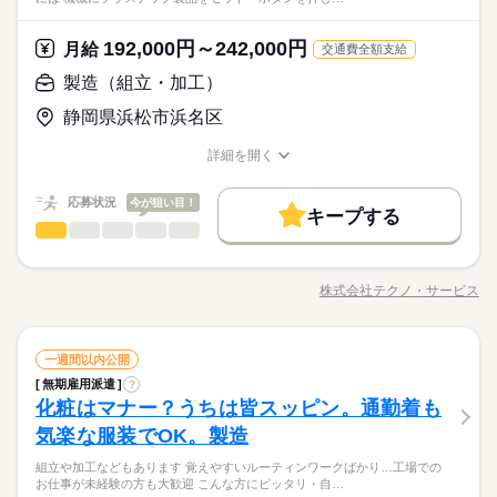
は、それで十分。一人でもくもく、細かい作業に集中する時間
イズの部品の梱包 ・こつこつネジを回す などなど、たくさん。
して安定した働き方がしたい方 ・プラモデルや機械いじりが好
その他
業界
が好きな方にピッタリ。特別なスキルや経験はいりません。
あなたに合う職場を一緒に探します！
続きを読む
資格支援
禁煙・分煙
バイク自転車
車OK
きな方 ・人見知りや話し下手な方も大丈夫です ※定年制度あり
続きを読む
休日・休暇
192,000円～242,000円
応募資格
月給
（満60歳）
交通費全額支給
ルーティン
英語不要
PC不要
電話なし
＜年間休日125日＞ ◆完全週休2日制（土日休み） ◆祝日 ◆年
＼履歴書・職務経歴書は必要なし／ ◆転職回数・ブランク・社
製造（組立・加工）
お仕事の特徴
月給 192,000円～242,000円
給与
末年始休暇 ※上記は一例です。配属先により 当社の所定休日
会人経験不問 ◆正社員デビュー大歓迎 フリーター・離職中・主
詳しい募集要項をすべて見る
＼未経験OK／「細かい作業が、わりと好きかも」応募の理由
数と差がある場合は、 差分の調整を年末に行います。
基本特徴
静岡県浜松市浜名区
婦（夫）の方も活躍中です ≪こんな方にぴったり≫ ・正社員と
【給与備考】
は、それで十分。一人でもくもく、細かい作業に集中する時間
して安定した働き方がしたい方 ・プラモデルや機械いじりが好
◆時間外手当あり
無期派遣
未経験OK
新卒・第二
20代活躍
30代活躍
が好きな方にピッタリ。特別なスキルや経験はいりません。
続きを読む
詳細を開く
きな方 ・人見知りや話し下手な方も大丈夫です ※定年制度あり
続きを読む
◆昇給あり（年1回）
職種/応募資格
お仕事の特徴
給与/時間/休日
応募する
募集条件
（満60歳）
応募状況
今が狙い目！
大量募集
交通費
即日スタート
主婦・主夫
続きを読む
キープする
月給 192,000円～242,000円
給与
勤務時間
製造（組立・加工）
職種
詳しい募集要項をすべて見る
履歴書不要
WEB選考完結
男性
女性
男女の割合
基本特徴
【給与備考】
08：30～17：30
◆組立・梱包などのこつこつ作業 ◆自分に合ったお仕事が見つ
無期派遣
未経験OK
新卒・第二
20代活躍
30代活躍
就業時間・曜日
◆時間外手当あり
※上記はシフトの一例となります。
かる ≪具体的には≫ ・機械にプラスチック製品をセット ・ボタ
募集条件
◆昇給あり（年1回）
株式会社テクノ・サービス
ひとりで
みんなで
仕事の仕方
業務上必要がある場合や
残業なし
残10未満
職種/応募資格
残20未満
10時～出社
お仕事の特徴
給与/時間/休日
ンを押して、機械を動かす ・加工された製品を、丁寧に箱にし
応募する
続きを読む
配属先の都合により、
大量募集
交通費
即日スタート
主婦・主夫
まう など、シンプルなものがたくさん。 どれもすぐに覚えられ
16時前退社
土日祝休
時間帯が変更となる場合があります。
続きを読む
る内容です。 ご希望をお聞きし、 ぴったりなお仕事を一緒に見
続きを読む
しずか
にぎやか
履歴書不要
WEB選考完結
職場の様子
勤務時間
製造（組立・加工）
職種
つけます！ ＼未経験の方が活躍しています／ はじめての方が不
一週間以内公開
働き方・環境
男性
女性
男女の割合
就業時間・曜日
その他
業界
安にならないよう、 しっかりと時間をとって研修を行います。
08：30～17：30
無期雇用派遣
?
◆組立・梱包などのこつこつ作業 ◆自分に合ったお仕事が見つ
ブランクOK
産休・育休
社会保険制度
研修制度
残業なし
残10未満
残20未満
10時～出社
休日・休暇
分からないことはすぐに聞ける 環境ですのでご安心ください。
化粧はマナー？うちは皆スッピン。通勤着も
※上記はシフトの一例となります。
応募資格
かる ≪具体的には≫ ・機械にプラスチック製品をセット ・ボタ
ひとりで
みんなで
資格支援
禁煙・分煙
バイク自転車
車OK
仕事の仕方
業務上必要がある場合や
ンを押して、機械を動かす ・加工された製品を、丁寧に箱にし
＜年間休日125日＞ ◆完全週休2日制（土日休み） ◆祝日 ◆年
16時前退社
土日祝休
気楽な服装でOK。製造
＼履歴書・職務経歴書は必要なし／ ◆転職回数・ブランク・社
続きを読む
配属先の都合により、
まう など、シンプルなものがたくさん。 どれもすぐに覚えられ
末年始休暇 ※上記は一例です。配属先により 当社の所定休日
働き方・環境
ルーティン
英語不要
PC不要
電話なし
会人経験不問 ◆正社員デビュー大歓迎 フリーター・離職中・主
時間帯が変更となる場合があります。
＼履歴書不要／コツコツ経験値を貯めるようなシンプル作業。
組立や加工などもあります 覚えやすいルーティンワークばかり…工場での
る内容です。 ご希望をお聞きし、 ぴったりなお仕事を一緒に見
続きを読む
数と差がある場合は、 差分の調整を年末に行います。
婦（夫）の方も活躍中です ≪こんな方にぴったり≫ ・正社員と
しずか
にぎやか
職場の様子
ブランクOK
産休・育休
社会保険制度
研修制度
お仕事が未経験の方も大歓迎 こんな方にピッタリ・自…
でも、その一つひとつを、私たちはしっかり評価＆お給料とし
つけます！ ＼未経験の方が活躍しています／ はじめての方が不
して安定した働き方がしたい方 ・プラモデルや機械いじりが好