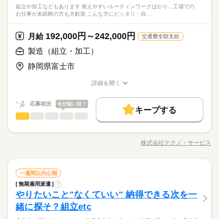
会人経験不問 ◆正社員デビュー大歓迎 フリーター・離職中・主
時間帯が変更となる場合があります。
＼履歴書不要／コツコツ経験値を貯めるようなシンプル作業。
組立や加工などもあります 覚えやすいルーティンワークばかり…工場での
る内容です。 ご希望をお聞きし、 ぴったりなお仕事を一緒に見
続きを読む
数と差がある場合は、 差分の調整を年末に行います。
働き方・環境
ルーティン
英語不要
PC不要
電話なし
婦（夫）の方も活躍中です ≪こんな方にぴったり≫ ・正社員と
しずか
にぎやか
職場の様子
お仕事が未経験の方も大歓迎 こんな方にピッタリ・自…
でも、その一つひとつを、私たちはしっかり評価＆お給料とし
つけます！ ＼未経験の方が活躍しています／ はじめての方が不
して安定した働き方がしたい方 ・プラモデルや機械いじりが好
ブランクOK
産休・育休
社会保険制度
研修制度
その他
業界
て還元します。土日祝休みでメリハリをつけながら安定して働
安にならないよう、 しっかりと時間をとって研修を行います。
続きを読む
きな方 ・人見知りや話し下手な方も大丈夫です ※定年制度あり
続きを読む
き続けることができますよ。
休日・休暇
分からないことはすぐに聞ける 環境ですのでご安心ください。
資格支援
192,000円～242,000円
禁煙・分煙
バイク自転車
車OK
応募資格
月給
（満60歳）
交通費全額支給
＜年間休日125日＞ ◆完全週休2日制（土日休み） ◆祝日 ◆年
ルーティン
英語不要
PC不要
電話なし
＼履歴書・職務経歴書は必要なし／ ◆転職回数・ブランク・社
製造（組立・加工）
月給 192,000円～242,000円
給与
末年始休暇 ※上記は一例です。配属先により 当社の所定休日
会人経験不問 ◆正社員デビュー大歓迎 フリーター・離職中・主
詳しい募集要項をすべて見る
お仕事の特徴
＼履歴書不要／コツコツ経験値を貯めるようなシンプル作業。
数と差がある場合は、 差分の調整を年末に行います。
静岡県富士市
婦（夫）の方も活躍中です ≪こんな方にぴったり≫ ・正社員と
【給与備考】
でも、その一つひとつを、私たちはしっかり評価＆お給料とし
基本特徴
して安定した働き方がしたい方 ・プラモデルや機械いじりが好
◆時間外手当あり
て還元します。土日祝休みでメリハリをつけながら安定して働
続きを読む
詳細を開く
きな方 ・人見知りや話し下手な方も大丈夫です ※定年制度あり
続きを読む
◆昇給あり（年1回）
無期派遣
未経験OK
新卒・第二
20代活躍
30代活躍
き続けることができますよ。
職種/応募資格
お仕事の特徴
給与/時間/休日
応募する
（満60歳）
募集条件
応募状況
今が狙い目！
キープする
月給 192,000円～242,000円
給与
大量募集
交通費
即日スタート
主婦・主夫
勤務時間
続きを読む
製造（組立・加工）
職種
詳しい募集要項をすべて見る
男性
女性
男女の割合
【給与備考】
08：30～17：30
履歴書不要
WEB選考完結
基本特徴
＼モノづくり業界でのお仕事／ 仕分けや梱包、包装といった か
◆時間外手当あり
※上記はシフトの一例となります。
んたんなお仕事などが中心。 （そのほか、組立や加工などもあ
無期派遣
未経験OK
新卒・第二
20代活躍
30代活躍
就業時間・曜日
◆昇給あり（年1回）
株式会社テクノ・サービス
ひとりで
みんなで
仕事の仕方
業務上必要がある場合や
職種/応募資格
お仕事の特徴
給与/時間/休日
ります！） 覚えやすいルーティンワークばかりなので 未経験の
応募する
募集条件
続きを読む
配属先の都合により、
残業なし
残10未満
残20未満
10時～出社
方もすぐに慣れていきますよ♪ ▼具体的にはこんな感じ！ ・部
時間帯が変更となる場合があります。
大量募集
交通費
即日スタート
主婦・主夫
品を機械にセットしてボタン操作する ・製品に不備がないか目
続きを読む
しずか
にぎやか
16時前退社
土日祝休
職場の様子
勤務時間
続きを読む
製造（組立・加工）
職種
視でチェックする ・製品を仕分けたり、丁寧に包装する など、
一週間以内公開
男性
女性
男女の割合
履歴書不要
WEB選考完結
その他
業界
いろ～んな種類のお仕事があるので きっとあなたに合った職種
働き方・環境
08：30～17：30
無期雇用派遣
?
＼モノづくり業界でのお仕事／ 仕分けや梱包、包装といった か
就業時間・曜日
休日・休暇
が見つかるはず！ じっくりお話して一緒に ピッタリの配属先を
やりたいこと"なくていい" 納得できる次を一
※上記はシフトの一例となります。
応募資格
んたんなお仕事などが中心。 （そのほか、組立や加工などもあ
ブランクOK
産休・育休
社会保険制度
研修制度
残業なし
残10未満
残20未満
10時～出社
探していきましょう。
ひとりで
みんなで
仕事の仕方
業務上必要がある場合や
ります！） 覚えやすいルーティンワークばかりなので 未経験の
＜年間休日125日＞ ◆完全週休2日制（土日休み） ◆祝日 ◆年
緒に探そ？組立etc
＜工場でのお仕事が未経験の方も大歓迎！＞ ▼こんな方にピッ
続きを読む
資格支援
禁煙・分煙
バイク自転車
車OK
配属先の都合により、
方もすぐに慣れていきますよ♪ ▼具体的にはこんな感じ！ ・部
末年始休暇 ※上記は一例です。配属先により 当社の所定休日
16時前退社
土日祝休
タリ ・自然体の自分で働きたい ・正社員になって安定したい ・