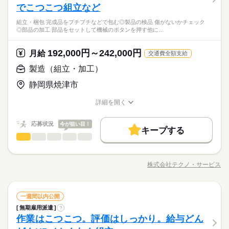
でこつこつ組立など
組立・梱包 完成品をプチプチなどで包む◎製品の検品 傷がないかチェック
◎部品の加工 部品をセットして機械のボタンを押す他に…
192,000円～242,000円
月給
交通費全額支給
製造（組立・加工）
静岡県焼津市
詳細を開く
職種/応募資格
お仕事の特徴
給与/時間/休日
応募状況
今が狙い目！
キープする
製造（組立・加工）
職種
男性
女性
男女の割合
◆こつこつ系のシンプル作業 ◆もくもくメインのルーティンワ
ーク ＼自分に合ったお仕事が見つかります！たとえば…／ ◎組
株式会社テクノ・サービス
ひとりで
みんなで
仕事の仕方
職種/応募資格
お仕事の特徴
給与/時間/休日
立・梱包 →完成品をプチプチなどで包む ◎製品の検品 →傷
続きを読む
がないかチェック ◎部品の加工 →部品をセットして機械のボ
タンを押す 他にも… ・座って出来る商品の仕分け ・手のひらサ
続きを読む
しずか
にぎやか
職場の様子
製造（組立・加工）
職種
イズの部品の梱包 ・こつこつネジを回す などなど、たくさん。
一週間以内公開
男性
女性
男女の割合
その他
業界
あなたに合う職場を一緒に探します！
無期雇用派遣
?
◆こつこつ系のシンプル作業 ◆もくもくメインのルーティンワ
作業はこつこつ。評価はしっかり。給与どん
応募資格
ーク ＼自分に合ったお仕事が見つかります！たとえば…／ ◎組
ひとりで
みんなで
仕事の仕方
立・梱包 →完成品をプチプチなどで包む ◎製品の検品 →傷