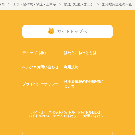
岡県
工場・軽作業・物流・土木系
製造（組立・加工）
無期雇用派遣の一覧
サイトトップへ
ディップ（株）
はたらこねっととは
ヘルプ＆お問い合わせ
利用規約
利用者情報の外部送信に
プライバシーポリシー
ついて
バイトル
スポットバイトル
バイトルNEXT
バイトルPRO
ナースではたらこ
介護ではたらこ