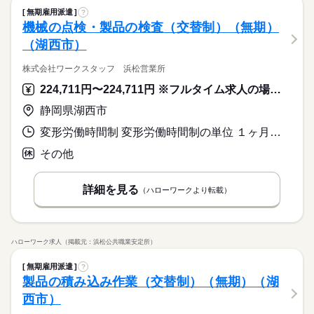
無期雇用派遣
?
機械の点検・製品の検査（交替制）（無期）
（湖西市）
株式会社ワークスタッフ 浜松営業所
224,711円〜224,711円 ※フルタイム求人の場合は月額（換算額）、パート求人の場合は時間額を表示しています。
静岡県湖西市
変形労働時間制 変形労働時間制の単位 １ヶ月単位 就業時間１ 8時30分〜18時35分 就業時間２ 20時30分〜6時35分 就業時間３ 8時30分〜17時05分 就業時間に関する特記事項 （１）（２）交替制 １日労働時間：８時間３５分
その他
詳細を見る
（ハローワークより転載）
ハローワーク求人（掲載元：浜松公共職業安定所）
無期雇用派遣
?
製品の積み込み作業（交替制）（無期）（湖
西市）