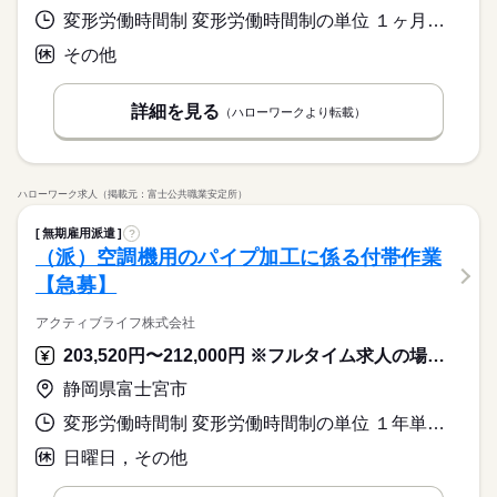
変形労働時間制 変形労働時間制の単位 １ヶ月単位 就業時間１ 8時30分〜18時35分 就業時間２ 20時30分〜6時35分 就業時間３ 8時30分〜17時05分 就業時間に関する特記事項 （１）（２）交替制 １日労働時間：８時間３５分
その他
詳細を見る
（ハローワークより転載）
ハローワーク求人（掲載元：富士公共職業安定所）
無期雇用派遣
?
（派）空調機用のパイプ加工に係る付帯作業
【急募】
アクティブライフ株式会社
203,520円〜212,000円 ※フルタイム求人の場合は月額（換算額）、パート求人の場合は時間額を表示しています。
静岡県富士宮市
変形労働時間制 変形労働時間制の単位 １年単位 就業時間１ 8時00分〜17時00分
日曜日，その他