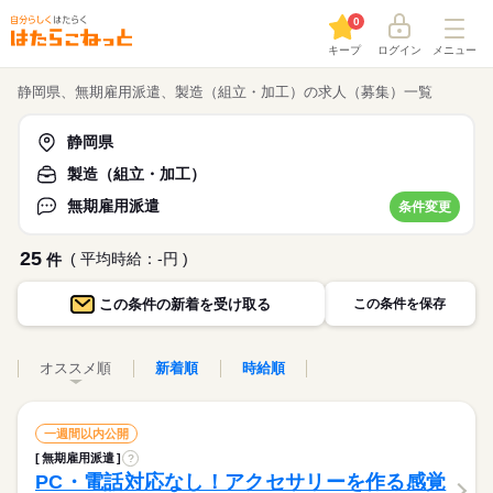
0
キープ
ログイン
メニュー
静岡県、無期雇用派遣、製造（組立・加工）の求人（募集）一覧
静岡県
製造（組立・加工）
無期雇用派遣
条件変更
25
( 平均時給：-円 )
件
この条件の
新着を受け取る
この条件を保存
オススメ順
新着順
時給順
一週間以内公開
無期雇用派遣
?
PC・電話対応なし！アクセサリーを作る感覚