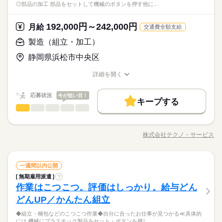
婦（夫）の方も活躍中です ≪こんな方にぴったり≫ ・正社員と
しずか
にぎやか
職場の様子
◎部品の加工 部品をセットして機械のボタンを押す他に…
「ここなら」と納得してから決められるので安心◎やりたいこ
つけます！ ＼未経験の方が活躍しています／ はじめての方が不
して安定した働き方がしたい方 ・プラモデルや機械いじりが好
ブランクOK
産休・育休
社会保険制度
研修制度
その他
業界
となくても大丈夫。まずは肩の力を抜いてお話ししましょう。
安にならないよう、 しっかりと時間をとって研修を行います。
続きを読む
きな方 ・人見知りや話し下手な方も大丈夫です ※定年制度あり
続きを読む
休日・休暇
分からないことはすぐに聞ける 環境ですのでご安心ください。
資格支援
192,000円～242,000円
禁煙・分煙
バイク自転車
車OK
応募資格
月給
（満60歳）
交通費全額支給
＜年間休日125日＞ ◆完全週休2日制（土日休み） ◆祝日 ◆年
ルーティン
英語不要
PC不要
電話なし
＼履歴書・職務経歴書は必要なし／ ◆転職回数・ブランク・社
製造（組立・加工）
お仕事の特徴
月給 192,000円～242,000円
給与
末年始休暇 ※上記は一例です。配属先により 当社の所定休日
会人経験不問 ◆正社員デビュー大歓迎 フリーター・離職中・主
詳しい募集要項をすべて見る
＼履歴書不要／相談のみもOK！事前見学で職場の雰囲気を見て
数と差がある場合は、 差分の調整を年末に行います。
基本特徴
静岡県浜松市中央区
婦（夫）の方も活躍中です ≪こんな方にぴったり≫ ・正社員と
【給与備考】
「ここなら」と納得してから決められるので安心◎やりたいこ
して安定した働き方がしたい方 ・プラモデルや機械いじりが好
◆時間外手当あり
無期派遣
未経験OK
新卒・第二
20代活躍
30代活躍
となくても大丈夫。まずは肩の力を抜いてお話ししましょう。
続きを読む
詳細を開く
きな方 ・人見知りや話し下手な方も大丈夫です ※定年制度あり
続きを読む
◆昇給あり（年1回）
職種/応募資格
お仕事の特徴
給与/時間/休日
応募する
募集条件
（満60歳）
応募状況
今が狙い目！
大量募集
交通費
即日スタート
主婦・主夫
続きを読む
キープする
月給 192,000円～242,000円
給与
勤務時間
製造（組立・加工）
職種
詳しい募集要項をすべて見る
履歴書不要
WEB選考完結
男性
女性
男女の割合
基本特徴
【給与備考】
08：30～17：30
◆こつこつ系のシンプル作業 ◆もくもくメインのルーティンワ
無期派遣
未経験OK
新卒・第二
20代活躍
30代活躍
就業時間・曜日
◆時間外手当あり
※上記はシフトの一例となります。
ーク ＼自分に合ったお仕事が見つかります！たとえば…／ ◎組
募集条件
◆昇給あり（年1回）
株式会社テクノ・サービス
ひとりで
みんなで
仕事の仕方
業務上必要がある場合や
残業なし
残10未満
職種/応募資格
残20未満
10時～出社
お仕事の特徴
給与/時間/休日
立・梱包 →完成品をプチプチなどで包む ◎製品の検品 →傷
応募する
続きを読む
配属先の都合により、
大量募集
交通費
即日スタート
主婦・主夫
がないかチェック ◎部品の加工 →部品をセットして機械のボ
16時前退社
土日祝休
時間帯が変更となる場合があります。
続きを読む
タンを押す 他にも… ・座って出来る商品の仕分け ・手のひらサ
続きを読む
しずか
にぎやか
履歴書不要
WEB選考完結
職場の様子
勤務時間
製造（組立・加工）
職種
イズの部品の梱包 ・こつこつネジを回す などなど、たくさん。
一週間以内公開
働き方・環境
男性
女性
男女の割合
就業時間・曜日
その他
業界
あなたに合う職場を一緒に探します！
08：30～17：30
無期雇用派遣
?
◆こつこつ系のシンプル作業 ◆もくもくメインのルーティンワ
ブランクOK
産休・育休
社会保険制度
研修制度
残業なし
残10未満
残20未満
10時～出社
休日・休暇
作業はこつこつ。評価はしっかり。給与どん
※上記はシフトの一例となります。
応募資格
ーク ＼自分に合ったお仕事が見つかります！たとえば…／ ◎組
ひとりで
みんなで
資格支援
禁煙・分煙
バイク自転車
車OK
仕事の仕方
業務上必要がある場合や
立・梱包 →完成品をプチプチなどで包む ◎製品の検品 →傷
＜年間休日125日＞ ◆完全週休2日制（土日休み） ◆祝日 ◆年
16時前退社
土日祝休
どんUP／かんたん組立
＼履歴書・職務経歴書は必要なし／ ◆転職回数・ブランク・社
続きを読む
配属先の都合により、
がないかチェック ◎部品の加工 →部品をセットして機械のボ
末年始休暇 ※上記は一例です。配属先により 当社の所定休日
働き方・環境
ルーティン
英語不要
PC不要
電話なし
会人経験不問 ◆正社員デビュー大歓迎 フリーター・離職中・主
時間帯が変更となる場合があります。
＼未経験OK／「細かい作業が、わりと好きかも」応募の理由
◆組立・梱包などのこつこつ作業◆自分に合ったお仕事が見つかる≪具体的
タンを押す 他にも… ・座って出来る商品の仕分け ・手のひらサ
続きを読む
数と差がある場合は、 差分の調整を年末に行います。
婦（夫）の方も活躍中です ≪こんな方にぴったり≫ ・正社員と
しずか
にぎやか
職場の様子
ブランクOK
産休・育休
社会保険制度
研修制度
には 機械にプラスチック製品をセット・ボタンを押し…