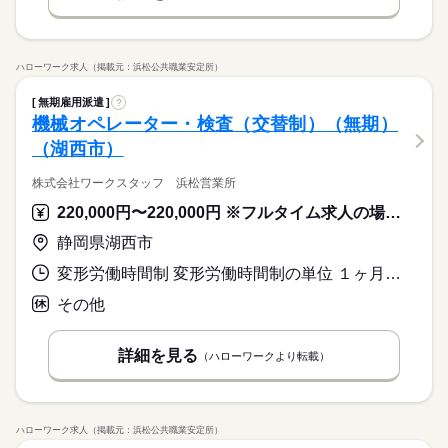
ハローワーク求人（掲載元：浜松公共職業安定所）
無期雇用派遣
?
機械オペレーター・検査（交替制）（無期）
（湖西市）
株式会社ワークスタッフ 浜松営業所
220,000円〜220,000円 ※フルタイム求人の場合は月額（換算額）、パート求人の場合は時間額を表示しています。
静岡県湖西市
変形労働時間制 変形労働時間制の単位 １ヶ月単位 就業時間１ 8時30分〜18時35分 就業時間２ 20時30分〜6時35分 就業時間３ 8時30分〜17時05分 就業時間に関する特記事項 （１）（２）交替制 １日労働時間：８時間３５分
その他
詳細を見る
（ハローワークより転載）
ハローワーク求人（掲載元：浜松公共職業安定所）