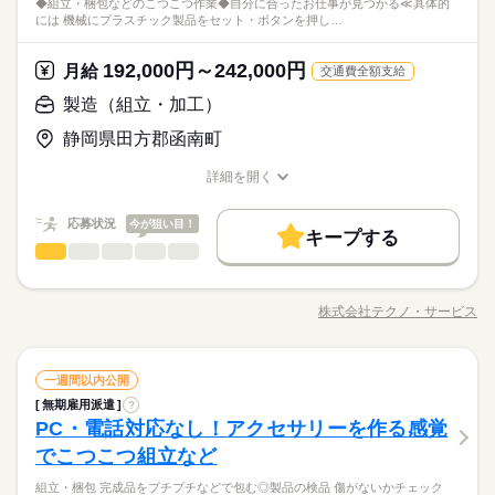
時間帯が変更となる場合があります。
3割以上が10～30代の女性！テクノ・サービスのお仕事は、華や
◆組立・梱包などのこつこつ作業◆自分に合ったお仕事が見つかる≪具体的
品を機械にセットしてボタン操作する ・製品に不備がないか目
続きを読む
数と差がある場合は、 差分の調整を年末に行います。
働き方・環境
ルーティン
英語不要
PC不要
電話なし
モクモク作業に興味がある ・デスクワークより 体を動かして
しずか
にぎやか
職場の様子
には 機械にプラスチック製品をセット・ボタンを押し…
かな職場じゃないからこそ「黙々働きたい」や「見た目を気に
視でチェックする ・製品を仕分けたり、丁寧に包装する など、
働きたい ※定年制度あり（満60歳）
ブランクOK
産休・育休
社会保険制度
研修制度
その他
業界
せず通勤したい」という女性が多数活躍中。転勤がないので地
いろ～んな種類のお仕事があるので きっとあなたに合った職種
続きを読む
続きを読む
元で働きたい方にもおすすめ◎
休日・休暇
が見つかるはず！ じっくりお話して一緒に ピッタリの配属先を
資格支援
192,000円～242,000円
禁煙・分煙
バイク自転車
車OK
応募資格
月給
交通費全額支給
探していきましょう。
＜年間休日125日＞ ◆完全週休2日制（土日休み） ◆祝日 ◆年
ルーティン
英語不要
PC不要
電話なし
＜工場でのお仕事が未経験の方も大歓迎！＞ ▼こんな方にピッ
製造（組立・加工）
月給 192,000円～242,000円
給与
末年始休暇 ※上記は一例です。配属先により 当社の所定休日
タリ ・自然体の自分で働きたい ・正社員になって安定したい ・
詳しい募集要項をすべて見る
お仕事の特徴
3割以上が10～30代の女性！テクノ・サービスのお仕事は、華や
数と差がある場合は、 差分の調整を年末に行います。
静岡県田方郡函南町
モクモク作業に興味がある ・デスクワークより 体を動かして
【給与備考】
かな職場じゃないからこそ「黙々働きたい」や「見た目を気に
基本特徴
働きたい ※定年制度あり（満60歳）
◆時間外手当あり
せず通勤したい」という女性が多数活躍中。転勤がないので地
続きを読む
詳細を開く
続きを読む
◆昇給あり（年1回）
無期派遣
未経験OK
新卒・第二
20代活躍
30代活躍
元で働きたい方にもおすすめ◎
職種/応募資格
お仕事の特徴
給与/時間/休日
応募する
募集条件
応募状況
今が狙い目！
キープする
月給 192,000円～242,000円
給与
大量募集
交通費
即日スタート
主婦・主夫
勤務時間
続きを読む
製造（組立・加工）
職種
詳しい募集要項をすべて見る
男性
女性
男女の割合
【給与備考】
08：30～17：30
履歴書不要
WEB選考完結
基本特徴
◆組立・梱包などのこつこつ作業 ◆自分に合ったお仕事が見つ
◆時間外手当あり
※上記はシフトの一例となります。
かる ≪具体的には≫ ・機械にプラスチック製品をセット ・ボタ
無期派遣
未経験OK
新卒・第二
20代活躍
30代活躍
就業時間・曜日
◆昇給あり（年1回）
株式会社テクノ・サービス
ひとりで
みんなで
仕事の仕方
業務上必要がある場合や
職種/応募資格
お仕事の特徴
給与/時間/休日
ンを押して、機械を動かす ・加工された製品を、丁寧に箱にし
応募する
募集条件
続きを読む
配属先の都合により、
残業なし
残10未満
残20未満
10時～出社
まう など、シンプルなものがたくさん。 どれもすぐに覚えられ
時間帯が変更となる場合があります。
大量募集
交通費
即日スタート
主婦・主夫
る内容です。 ご希望をお聞きし、 ぴったりなお仕事を一緒に見
続きを読む
しずか
にぎやか
16時前退社
土日祝休
職場の様子
勤務時間
続きを読む
製造（組立・加工）
職種
つけます！ ＼未経験の方が活躍しています／ はじめての方が不
一週間以内公開
男性
女性
男女の割合
履歴書不要
WEB選考完結
その他
業界
安にならないよう、 しっかりと時間をとって研修を行います。
働き方・環境
08：30～17：30
無期雇用派遣
?
◆組立・梱包などのこつこつ作業 ◆自分に合ったお仕事が見つ
就業時間・曜日
休日・休暇
分からないことはすぐに聞ける 環境ですのでご安心ください。
PC・電話対応なし！アクセサリーを作る感覚
※上記はシフトの一例となります。
応募資格
かる ≪具体的には≫ ・機械にプラスチック製品をセット ・ボタ
ブランクOK
産休・育休
社会保険制度
研修制度
残業なし
残10未満
残20未満
10時～出社
ひとりで
みんなで
仕事の仕方
業務上必要がある場合や
ンを押して、機械を動かす ・加工された製品を、丁寧に箱にし
＜年間休日125日＞ ◆完全週休2日制（土日休み） ◆祝日 ◆年
でこつこつ組立など
＼履歴書・職務経歴書は必要なし／ ◆転職回数・ブランク・社
続きを読む
資格支援
禁煙・分煙
バイク自転車
車OK
配属先の都合により、
まう など、シンプルなものがたくさん。 どれもすぐに覚えられ
末年始休暇 ※上記は一例です。配属先により 当社の所定休日
16時前退社
土日祝休
会人経験不問 ◆正社員デビュー大歓迎 フリーター・離職中・主
時間帯が変更となる場合があります。
＼履歴書不要／相談のみもOK！事前見学で職場の雰囲気を見て
組立・梱包 完成品をプチプチなどで包む◎製品の検品 傷がないかチェック
る内容です。 ご希望をお聞きし、 ぴったりなお仕事を一緒に見
続きを読む
数と差がある場合は、 差分の調整を年末に行います。
働き方・環境
ルーティン
英語不要
PC不要
電話なし