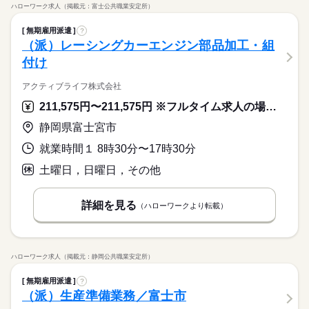
ハローワーク求人（掲載元：富士公共職業安定所）
無期雇用派遣
?
（派）レーシングカーエンジン部品加工・組
付け
アクティブライフ株式会社
211,575円〜211,575円 ※フルタイム求人の場合は月額（換算額）、パート求人の場合は時間額を表示しています。
静岡県富士宮市
就業時間１ 8時30分〜17時30分
土曜日，日曜日，その他
詳細を見る
（ハローワークより転載）
ハローワーク求人（掲載元：静岡公共職業安定所）
無期雇用派遣
?
（派）生産準備業務／富士市