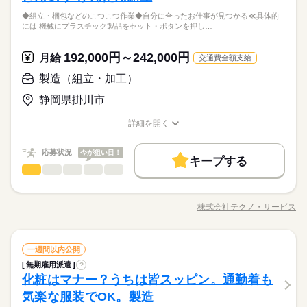
配属先の都合により、
まう など、シンプルなものがたくさん。 どれもすぐに覚えられ
末年始休暇 ※上記は一例です。配属先により 当社の所定休日
働き方・環境
ルーティン
英語不要
PC不要
電話なし
会人経験不問 ◆正社員デビュー大歓迎 フリーター・離職中・主
時間帯が変更となる場合があります。
＼履歴書不要／コツコツ経験値を貯めるようなシンプル作業。
◆組立・梱包などのこつこつ作業◆自分に合ったお仕事が見つかる≪具体的
る内容です。 ご希望をお聞きし、 ぴったりなお仕事を一緒に見
続きを読む
数と差がある場合は、 差分の調整を年末に行います。
婦（夫）の方も活躍中です ≪こんな方にぴったり≫ ・正社員と
しずか
にぎやか
職場の様子
ブランクOK
産休・育休
社会保険制度
研修制度
には 機械にプラスチック製品をセット・ボタンを押し…
でも、その一つひとつを、私たちはしっかり評価＆お給料とし
つけます！ ＼未経験の方が活躍しています／ はじめての方が不
して安定した働き方がしたい方 ・プラモデルや機械いじりが好
その他
業界
て還元します。土日祝休みでメリハリをつけながら安定して働
安にならないよう、 しっかりと時間をとって研修を行います。
続きを読む
資格支援
禁煙・分煙
バイク自転車
車OK
きな方 ・人見知りや話し下手な方も大丈夫です ※定年制度あり
続きを読む
き続けることができますよ。
休日・休暇
分からないことはすぐに聞ける 環境ですのでご安心ください。
192,000円～242,000円
応募資格
月給
（満60歳）
交通費全額支給
ルーティン
英語不要
PC不要
電話なし
＜年間休日125日＞ ◆完全週休2日制（土日休み） ◆祝日 ◆年
＼履歴書・職務経歴書は必要なし／ ◆転職回数・ブランク・社
製造（組立・加工）
月給 192,000円～242,000円
給与
末年始休暇 ※上記は一例です。配属先により 当社の所定休日
会人経験不問 ◆正社員デビュー大歓迎 フリーター・離職中・主
詳しい募集要項をすべて見る
お仕事の特徴
＼履歴書不要／コツコツ経験値を貯めるようなシンプル作業。
数と差がある場合は、 差分の調整を年末に行います。
静岡県掛川市
婦（夫）の方も活躍中です ≪こんな方にぴったり≫ ・正社員と
【給与備考】
でも、その一つひとつを、私たちはしっかり評価＆お給料とし
基本特徴
して安定した働き方がしたい方 ・プラモデルや機械いじりが好
◆時間外手当あり
て還元します。土日祝休みでメリハリをつけながら安定して働
続きを読む
詳細を開く
きな方 ・人見知りや話し下手な方も大丈夫です ※定年制度あり
続きを読む
◆昇給あり（年1回）
無期派遣
未経験OK
新卒・第二
20代活躍
30代活躍
き続けることができますよ。
職種/応募資格
お仕事の特徴
給与/時間/休日
応募する
（満60歳）
募集条件
応募状況
今が狙い目！
キープする
月給 192,000円～242,000円
給与
大量募集
交通費
即日スタート
主婦・主夫
勤務時間
続きを読む
製造（組立・加工）
職種
詳しい募集要項をすべて見る
男性
女性
男女の割合
【給与備考】
08：30～17：30
履歴書不要
WEB選考完結
基本特徴
◆組立・梱包などのこつこつ作業 ◆自分に合ったお仕事が見つ
◆時間外手当あり
※上記はシフトの一例となります。
かる ≪具体的には≫ ・機械にプラスチック製品をセット ・ボタ
無期派遣
未経験OK
新卒・第二
20代活躍
30代活躍
就業時間・曜日
◆昇給あり（年1回）
株式会社テクノ・サービス
ひとりで
みんなで
仕事の仕方
業務上必要がある場合や
職種/応募資格
お仕事の特徴
給与/時間/休日
ンを押して、機械を動かす ・加工された製品を、丁寧に箱にし
応募する
募集条件
続きを読む
配属先の都合により、
残業なし
残10未満
残20未満
10時～出社
まう など、シンプルなものがたくさん。 どれもすぐに覚えられ
時間帯が変更となる場合があります。
大量募集
交通費
即日スタート
主婦・主夫
る内容です。 ご希望をお聞きし、 ぴったりなお仕事を一緒に見
続きを読む
しずか
にぎやか
16時前退社
土日祝休
職場の様子
勤務時間
続きを読む
製造（組立・加工）
職種
つけます！ ＼未経験の方が活躍しています／ はじめての方が不
一週間以内公開
男性
女性
男女の割合
履歴書不要
WEB選考完結
その他
業界
安にならないよう、 しっかりと時間をとって研修を行います。
働き方・環境
08：30～17：30
無期雇用派遣
?
◆組立・梱包などのこつこつ作業 ◆自分に合ったお仕事が見つ
就業時間・曜日
休日・休暇
分からないことはすぐに聞ける 環境ですのでご安心ください。
化粧はマナー？うちは皆スッピン。通勤着も
※上記はシフトの一例となります。
応募資格
かる ≪具体的には≫ ・機械にプラスチック製品をセット ・ボタ
ブランクOK
産休・育休
社会保険制度
研修制度
残業なし
残10未満
残20未満
10時～出社
ひとりで
みんなで
仕事の仕方
業務上必要がある場合や
ンを押して、機械を動かす ・加工された製品を、丁寧に箱にし
＜年間休日125日＞ ◆完全週休2日制（土日休み） ◆祝日 ◆年
気楽な服装でOK。製造
＼履歴書・職務経歴書は必要なし／ ◆転職回数・ブランク・社
続きを読む
資格支援
禁煙・分煙
バイク自転車
車OK
配属先の都合により、
まう など、シンプルなものがたくさん。 どれもすぐに覚えられ
末年始休暇 ※上記は一例です。配属先により 当社の所定休日
16時前退社
土日祝休