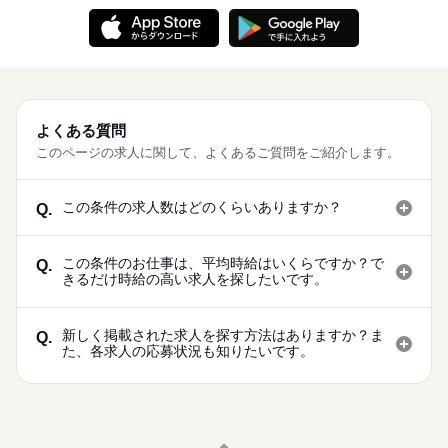
よくある質問
このページの求人に関して、よくあるご質問をご紹介します。
この条件の求人数はどのくらいありますか？
Q.
この条件のお仕事は、平均時給はいくらですか？で
Q.
きるだけ時給の高い求人を探したいです。
新しく掲載された求人を探す方法はありますか？ま
Q.
た、各求人の応募状況も知りたいです。