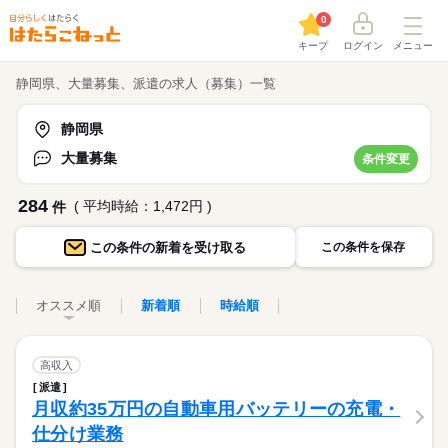
0
キープ
ログイン
メニュー
静岡県、大量募集、派遣の求人（募集）一覧
静岡県
大量募集
条件変更
284
( 平均時給：1,472円 )
件
この条件の
新着を受け取る
この条件を保存
オススメ順
新着順
時給順
高収入
派遣
月収約35万円の自動車用バッテリーの充電・
仕分け業務