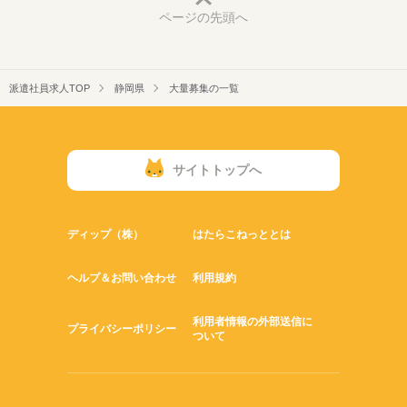
ページの先頭へ
派遣社員求人TOP
静岡県
大量募集の一覧
サイトトップへ
ディップ（株）
はたらこねっととは
ヘルプ＆お問い合わせ
利用規約
利用者情報の外部送信に
プライバシーポリシー
ついて