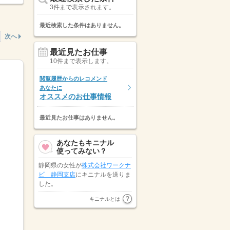
3件まで表示されます。
最近検索した条件はありません。
次へ
最近見たお仕事
10件まで表示します。
閲覧履歴からのレコメンド
あなたに
オススメのお仕事情報
最近見たお仕事はありません。
あなたもキニナル
使ってみない？
静岡県の女性が
株式会社ワークナ
ビ 静岡支店
にキニナルを送りま
した。
静岡県の女性が
パーソルテンプス
キニナルとは
タッフ株式会社
にキニナルを送り
ました。