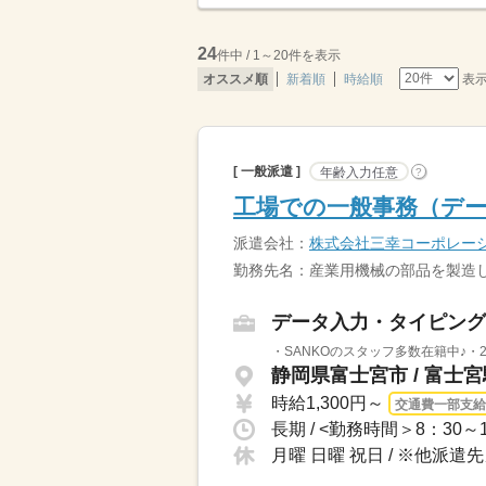
24
件中 / 1～20件を表示
表
オススメ順
新着順
時給順
[ 一般派遣 ]
年齢入力任意
?
工場での一般事務（デー
派遣会社：
株式会社三幸コーポレー
勤務先名：産業用機械の部品を製造
データ入力・タイピング
・SANKOのスタッフ多数在籍中♪・
静岡県富士宮市 / 富士
時給1,300円～
交通費一部支給
長期 / <勤務時間＞8：30
月曜 日曜 祝日 / ※他