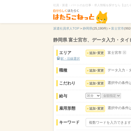
社員・派遣・パートのお仕事・求人情報を探すなら【はた
派遣社員求人TOP
>
静岡県
(25,190件) >
富士宮市
(992
静岡県 富士宮市、データ入力・タイ
エリア
富士宮市
追加･変更
駅・沿線選択
職種
データ入力・
追加･変更
こだわり
選択中の条件
追加･変更
給与
雇用形態
選択中の条件
追加･変更
キーワード