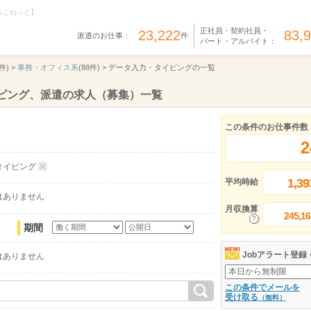
らこねっと】
正社員・契約社員・
23,222
83,
派遣のお仕事：
件
パート・アルバイト：
件) >
事務・オフィス系
(88件) >
データ入力・タイピングの一覧
ピング、派遣の求人（募集）一覧
この条件のお仕事件数
2
タイピング
1,39
平均時給
はありません
月収換算
245,16
期間
Jobアラート登録
はありません
この条件でメールを
受け取る
（無料）