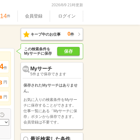
2026/8/9 21時更新
914
会員登録
ログイン
件
0
キープ中のお仕事
件
この検索条件を
保存
Myサーチに保存
4
件
Myサーチ
5件まで保存できます
3
円
保存されたMyサーチはありませ
ん。
円
8
お気に入りの検索条件をMyサー
チに保存することができます。
仕事一覧にある「Myサーチに保
存」ボタンから保存できます。
会員登録は不要です。
最近検索した条件