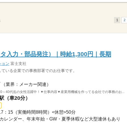
1
2
示
タ入力・部品発注）｜時給1,300円｜長期
ション
富士支社
している企業での事務部署でのお仕事です。
（業界：メーカー関連）
20～40代迄の女性活躍中！▼仕事内容▼産業用機械を作ってる会社での事務のお...
宮駅（車20分）
～17：15（実働時間8時間）<休憩>50分
派遣先カレンダー、年末年始・GW・夏季休暇など大型連休もあり