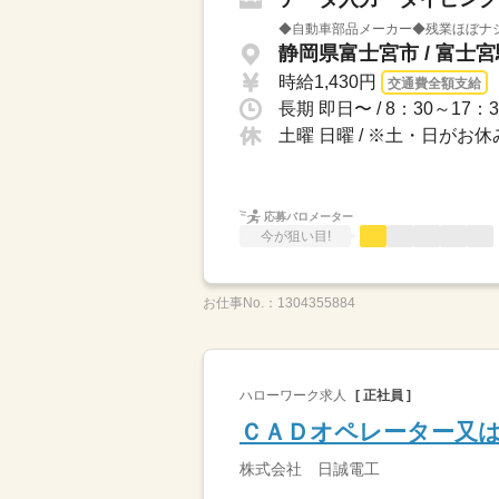
◆自動車部品メーカー◆残業ほぼナ
静岡県富士宮市 / 富士
時給1,430円
交通費全額支給
土曜 日曜 / ※土・日がお
応募バロメーター
今が狙い目!
お仕事No.：
1304355884
ハローワーク求人
[ 正社員 ]
ＣＡＤオペレーター又
株式会社 日誠電工