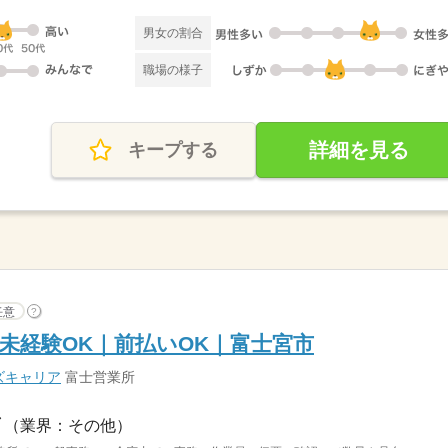
男女の割合
職場の様子
詳細を見る
キープする
任意
?
未経験OK｜前払いOK｜富士宮市
ズキャリア
富士営業所
（業界：その他）