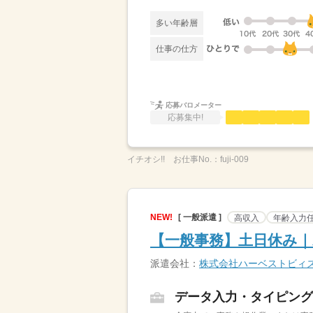
多い年齢層
仕事の仕方
応募バロメーター
応募集中!
イチオシ!!
お仕事No.：
fuji-009
NEW!
[ 一般派遣 ]
高収入
年齢入力
【一般事務】土日休み｜
派遣会社：
株式会社ハーベストビィ
データ入力・タイピング