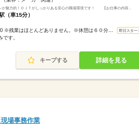
シが魅力的！ＯＪＴがしっかりある安心の職場環境です！ 【お仕事の内容...
宮駅（車15分）
長期 即日〜 / 8：30～17：30 ※残業はほとんどありません。※休憩は６０分です。
即日スター
休みです。
詳細を見る
キープする
は現場事務作業