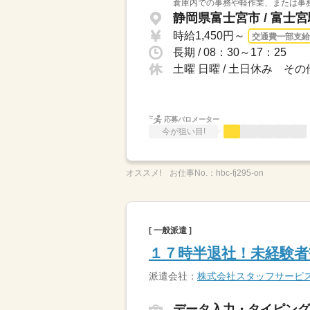
倉庫内での事務や軽作業、または事務
静岡県富士宮市 / 富士
時給1,450円～
交通費一部支給
長期 / 08：30～17：25
土曜 日曜 / 土日休み 
応募バロメーター
今が狙い目!
オススメ!
お仕事No.：
hbc-fj295-on
[ 一般派遣 ]
１７時半退社！未経験者
派遣会社：
株式会社スタッフサービ
データ入力・タイピング